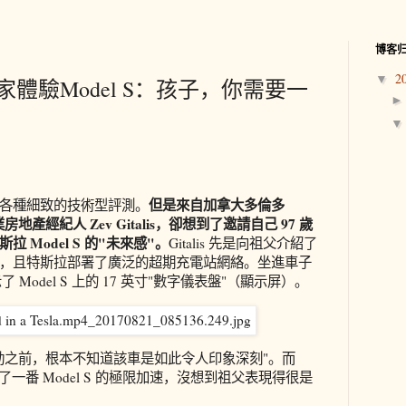
博客
2
▼
人家體驗Model S：孩子，你需要一
但是來自加拿大多倫多
各種細致的技術型評測。
te 的商業房地產經紀人 Zev Gitalis，卻想到了邀請自己 97 歲
 Model S 的"未來感"。
Gitalis 先是向祖父介紹了
，且特斯拉部署了廣泛的超期充電站網絡。坐進車子
展示了 Model S 上的 17 英寸"數字儀表盤"（顯示屏）。
動之前，根本不知道該車是如此令人印象深刻"。而
體驗了一番 Model S 的極限加速，沒想到祖父表現得很是