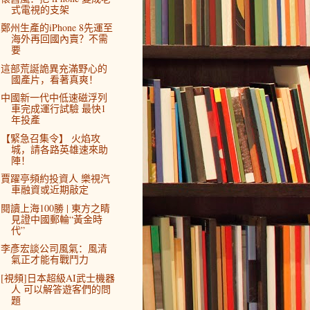
式電視的支架
鄭州生產的iPhone 8先運至
海外再回國內賣？不需
要
這部荒誕詭異充滿野心的
國產片，看著真爽！
中國新一代中低速磁浮列
車完成運行試驗 最快1
年投產
【緊急召集令】 火焰攻
城，請各路英雄速來助
陣！
賈躍亭頻約投資人 樂視汽
車融資或近期敲定
閱讀上海100勝 | 東方之睛
見證中國郵輪“黃金時
代”
李彥宏談公司風氣：風清
氣正才能有戰鬥力
[視頻]日本超級AI武士機器
人 可以解答遊客們的問
題