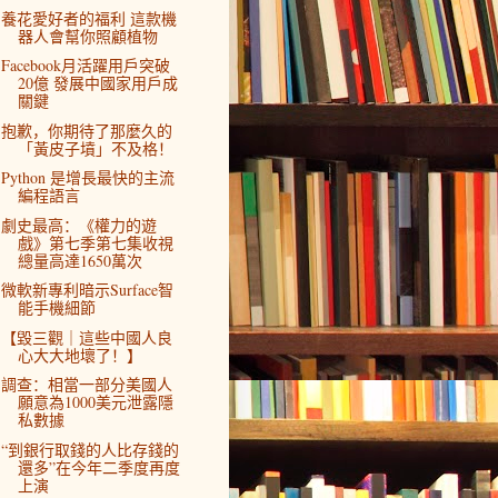
養花愛好者的福利 這款機
器人會幫你照顧植物
Facebook月活躍用戶突破
20億 發展中國家用戶成
關鍵
抱歉，你期待了那麼久的
「黃皮子墳」不及格！
Python 是增長最快的主流
編程語言
劇史最高：《權力的遊
戲》第七季第七集收視
總量高達1650萬次
微軟新專利暗示Surface智
能手機細節
【毀三觀｜這些中國人良
心大大地壞了！】
調查：相當一部分美國人
願意為1000美元泄露隱
私數據
“到銀行取錢的人比存錢的
還多”在今年二季度再度
上演