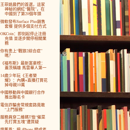
王菲姚晨們的首選，這家
神秘的網紅“醫院”，在
中國到了第20個年頭
微軟發布Surface Plus銷售
套餐 提供多個支付方式
OKCoin：即刻起停止注冊
充值 並逐步關停相關業
務
你有患上“戰狼2綜合症”
嗎？
《福布斯》最新富豪榜：
蓋茨稱雄 馬雲華人第一
14歲少年玩《王者榮
耀》：內購+直播打賞花
掉母親10萬
中國移動與中國銀行合作
推出聯名卡
電信詐騙舍常規套路竟敢
“上門服務”
服務員穿二維碼T恤“催菜
先打賞五塊”遭質疑
懷舊風：把 iPhone 變成老