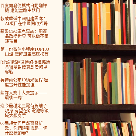
百度開發便攜式自動翻譯
機 還能當路由器用
穀歌重返中國組建團隊？
AI項目在中國開啟招聘
蘋果CEO庫克專訪：用產
品改變世界 可以做不賺
錢項目
第一份微信小程序TOP100
出爐 摩拜單車高居榜首
[評論]掀翻微博的授權協議
背後是對優質創者的爭
奪戰
英特爾公布10納米製程 密
度提升性能加強
翻譯大賽｜大賽提示——
最後一周！
迄今最穩定三電荷負離子
現身 有望在鋁電池等領
域大顯身手
06屆超女們居然齊發新
歌，你們這到底是一個
什麼樣節奏？