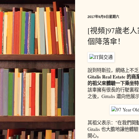
2017年9月9日星期六
[視頻]97歲老
個降落傘！
說到特斯拉，網絡上不乏
Gitalis Real Esta
的祖父來體驗一下乘坐特斯拉
該車擁有很長的行駛裏程
之後，Gittalis 還向他
其祖父表示："在我們開
Gitalis 也大膽地讓他
開心。