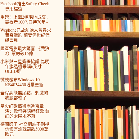
Facebook推出Safety Check
專用標簽
重磅！上海2幅宅地成交，
競得者100%自持70年~
Wephone已故創始人曾尋求
賣身獵豹 前妻係世紀佳
緣會員
國產電影最大驚喜 《戰狼
2》票房破15億
小米與三星簽署協議 為明
年旗艦機采購6英寸
OLED屏
微軟發布Windows 10
KB4034450增量更新
全程高能無尿點，刺激的
我腿都軟了
星火紅歌藝術團進京彙
演：歡聲笑語唱紅歌 鮮
紅的太陽永不落
德國怒了 社交網站不刪掉
仇恨言論就罰款5000萬
歐元