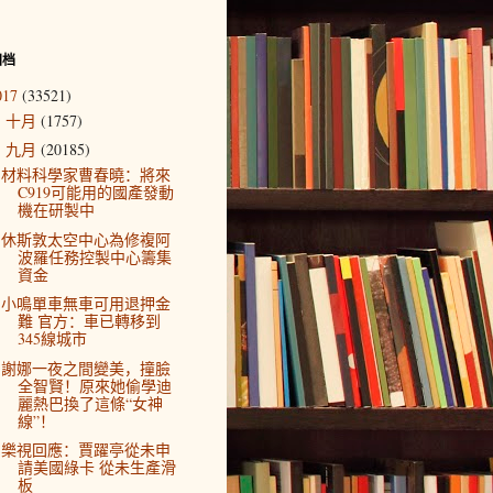
归档
017
(33521)
十月
(1757)
►
九月
(20185)
▼
材料科學家曹春曉：將來
C919可能用的國產發動
機在研製中
休斯敦太空中心為修複阿
波羅任務控製中心籌集
資金
小鳴單車無車可用退押金
難 官方：車已轉移到
345線城市
謝娜一夜之間變美，撞臉
全智賢！原來她偷學迪
麗熱巴換了這條“女神
線”！
樂視回應：賈躍亭從未申
請美國綠卡 從未生產滑
板