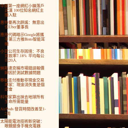
中國第一座網紅小鎮落戶
武漢 100位知名網紅主
播入駐
惠特曼再次辟謠：無意出
任Uber董事長
應用代碼暗示Google將攜
手第三方推Bisto智能耳
機
小貸公司生存困境：不良
貸款率7.18% 平均每公
司20人
納斯達克稱市場錯誤報價
歸因於測試數據問題
移動支付推動非現金交易
專家：現金消失隻是個
誤會
科學家算出抹去地球所有
生命所需能量
AirPods 發貨時間改善至1-
2周
太陽能電池技術新突破：
眼鏡變身手機充電器