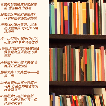
百度開發便攜式自動翻譯
機 還能當路由器用
穀歌重返中國組建團隊？
AI項目在中國開啟招聘
蘋果CEO庫克專訪：用產
品改變世界 可以做不賺
錢項目
第一份微信小程序TOP100
出爐 摩拜單車高居榜首
[評論]掀翻微博的授權協議
背後是對優質創者的爭
奪戰
英特爾公布10納米製程 密
度提升性能加強
翻譯大賽｜大賽提示——最
後一周！
迄今最穩定三電荷負離子
現身 有望在鋁電池等領
域大顯身手
06屆超女們居然齊發新
歌，你們這到底是一個
什麼樣節奏？