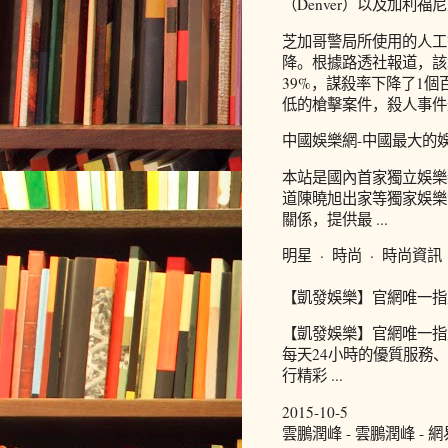
（Denver）以及加利福
芝加哥警局所使用的人工
降。根據路透社報道，該
39%，謀殺率下降了1
低的槍擊案件，殺人事件
中國娛樂網-中國最大的
本站是國內首家獨立娛樂
道陳曉旭出家等獨家娛樂
關係，提供最 ...
明星 · 時尚 · 時尚資訊 
【凱發娛樂】官網唯一指
【凱發娛樂】官網唯一指
每天24小時的優質服務
行精彩 ...
2015-10-5
雲鵬潤峰 - 雲鵬潤峰 - 