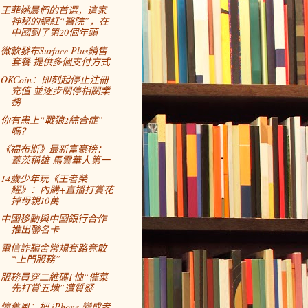
王菲姚晨們的首選，這家
神秘的網紅“醫院”，在
中國到了第20個年頭
微軟發布Surface Plus銷售
套餐 提供多個支付方式
OKCoin：即刻起停止注冊
充值 並逐步關停相關業
務
你有患上“戰狼2綜合症”
嗎？
《福布斯》最新富豪榜：
蓋茨稱雄 馬雲華人第一
14歲少年玩《王者榮
耀》：內購+直播打賞花
掉母親10萬
中國移動與中國銀行合作
推出聯名卡
電信詐騙舍常規套路竟敢
“上門服務”
服務員穿二維碼T恤“催菜
先打賞五塊”遭質疑
懷舊風：把 iPhone 變成老