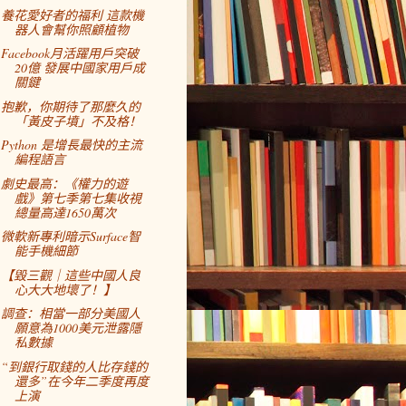
養花愛好者的福利 這款機
器人會幫你照顧植物
Facebook月活躍用戶突破
20億 發展中國家用戶成
關鍵
抱歉，你期待了那麼久的
「黃皮子墳」不及格！
Python 是增長最快的主流
編程語言
劇史最高：《權力的遊
戲》第七季第七集收視
總量高達1650萬次
微軟新專利暗示Surface智
能手機細節
【毀三觀｜這些中國人良
心大大地壞了！】
調查：相當一部分美國人
願意為1000美元泄露隱
私數據
“到銀行取錢的人比存錢的
還多”在今年二季度再度
上演