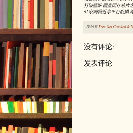
打破壟斷 國產閃存芯片
62家網貸近半平台虧損 總
发帖者
Free Get Cracked & N
没有评论:
发表评论