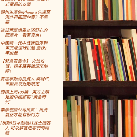
式電視的支架
鄭州生產的iPhone 8先運至
海外再回國內賣？不需
要
這部荒誕詭異充滿野心的
國產片，看著真爽！
中國新一代中低速磁浮列
車完成運行試驗 最快1
年投產
【緊急召集令】 火焰攻
城，請各路英雄速來助
陣！
賈躍亭頻約投資人 樂視汽
車融資或近期敲定
閱讀上海100勝 | 東方之睛
見證中國郵輪“黃金時
代”
李彥宏談公司風氣：風清
氣正才能有戰鬥力
[視頻]日本超級AI武士機器
人 可以解答遊客們的問
題