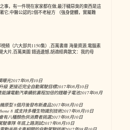
之事，有一件現在家家都在做,最汙穢惡臭的東西是這
著它,中醫公認的2個不老秘方 （強身健體，實屬難
視頻（六大部共1150集）,百萬書庫 海量資源,電腦素
視覺大片,百萬美圖 錯過遺憾,胡適經典散文：我的母
機模曝光
2017年08月10日
得秘密升級 更接近完全自動駕駛目標
2017年08月10日
投產能讓電動汽車續航裏程加倍的鋰離子電池
2017年08月
機原型 8個月後發布新產品
2017年08月10日
hone 8 或支持多種生物識別技術
2017年08月10日
te 8會有八種顏色供消費者挑選
2017年08月10日
駕駛車隊 年底上路測試
2017年08月10日
電動半掛卡車相關的自動駕駛技術
2017年08月10日