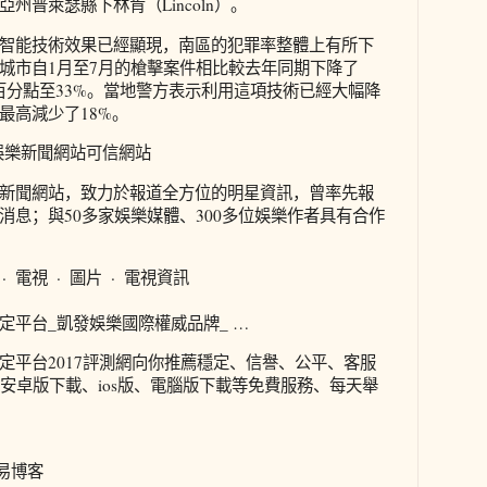
尼亞州普萊瑟縣下林肯（Lincoln）。
智能技術效果已經顯現，南區的犯罪率整體上有所下
城市自1月至7月的槍擊案件相比較去年同期下降了
個百分點至33%。當地警方表示利用這項技術已經大幅降
最高減少了18%。
娛樂新聞網站可信網站
新聞網站，致力於報道全方位的明星資訊，曾率先報
消息；與50多家娛樂媒體、300多位娛樂作者具有合作
· 電視 · 圖片 · 電視資訊
定平台_凱發娛樂國際權威品牌_ …
定平台2017評測網向你推薦穩定、信譽、公平、客服
、安卓版下載、ios版、電腦版下載等免費服務、每天舉
網易博客