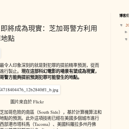
博客
2
▼
》即將成為現實：芝加哥警方利用
罪地點
最令人印象深刻的就是對犯罪的提前精準預測，從而
現在這部科幻電影的場景有望成為現實，
進行製止。
哥警方能夠提前預測犯罪可能發生的地點。
圖片來自於 Flickr
加哥危險的南區（South Side），基於計算機算法和
地點的預測。此外這項技術已經在美國多個城市進行
西部港市塔科馬（Tacoma）、美國科羅拉多州丹佛