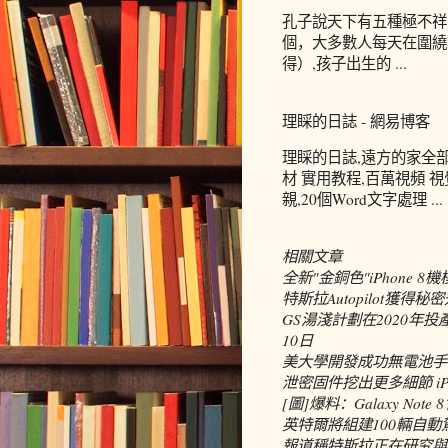
孔子說天下有五種極不祥
個，大多數人每天在圍繞
得）,孩子出生的 ...
理睬的日誌 - 網易博客
理睬的日誌,遠方的家全部
材 實用教程,百萬視頻 
親,20個Word文字處理 ...
相關文章
全新"金銅色"iPhone 8
特斯拉Autopilot獲
GS湯淺計劃在2020年
10日
美大學開發成功無電池手
泄密固件挖出更多細節 iP
[圖]爆料：Galaxy No
英特爾將組建100輛自動
報道稱特斯拉正在研究與