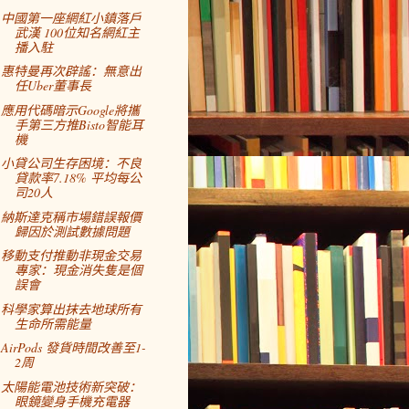
中國第一座網紅小鎮落戶
武漢 100位知名網紅主
播入駐
惠特曼再次辟謠：無意出
任Uber董事長
應用代碼暗示Google將攜
手第三方推Bisto智能耳
機
小貸公司生存困境：不良
貸款率7.18% 平均每公
司20人
納斯達克稱市場錯誤報價
歸因於測試數據問題
移動支付推動非現金交易
專家：現金消失隻是個
誤會
科學家算出抹去地球所有
生命所需能量
AirPods 發貨時間改善至1-
2周
太陽能電池技術新突破：
眼鏡變身手機充電器