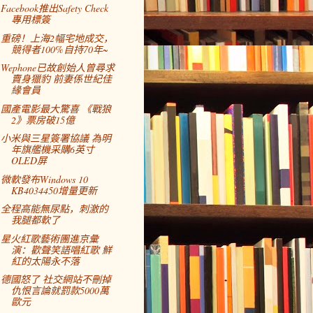
Facebook推出Safety Check
專用標簽
重磅！上海2幅宅地成交，
競得者100%自持70年~
Wephone已故創始人曾尋求
賣身獵豹 前妻係世紀佳
緣會員
國產電影最大驚喜 《戰狼
2》票房破15億
小米與三星簽署協議 為明
年旗艦機采購6英寸
OLED屏
微軟發布Windows 10
KB4034450增量更新
全程高能無尿點，刺激的
我腿都軟了
星火紅歌藝術團進京彙
演：歡聲笑語唱紅歌 鮮
紅的太陽永不落
德國怒了 社交網站不刪掉
仇恨言論就罰款5000萬
歐元