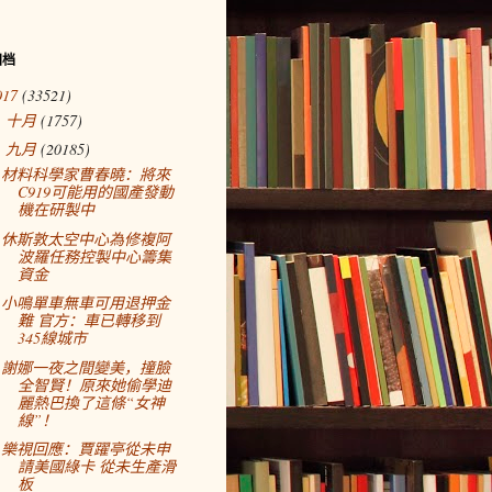
归档
017
(33521)
十月
(1757)
►
九月
(20185)
▼
材料科學家曹春曉：將來
C919可能用的國產發動
機在研製中
休斯敦太空中心為修複阿
波羅任務控製中心籌集
資金
小鳴單車無車可用退押金
難 官方：車已轉移到
345線城市
謝娜一夜之間變美，撞臉
全智賢！原來她偷學迪
麗熱巴換了這條“女神
線”！
樂視回應：賈躍亭從未申
請美國綠卡 從未生產滑
板