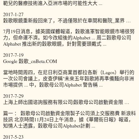
範兒的醫療技術進入亞洲市場的可能性大大 ...
2017-1-27
穀歌眼鏡重新殺回來了，不過僅限於在車間和醫院_業界 …
7月19日消息，據英國媒體報道，穀歌進軍智能眼鏡市場很努
力，但命運不濟。如今改組後的Alphabet ... 周二穀歌母公司
Alphabet 推出新的穀歌眼鏡，針對需要頭戴式 ...
2017-7-19
Google 穀歌_cnBeta.COM
當地時間周四，在尼日利亞商業首都拉各斯（Lagos）舉行的
一次公司會議上，皮查伊稱"未來五年穀歌將再準備麵向非洲
市場提供 ... 中，穀歌母公司Alphabet 警告稱 ...
2017-7-29
上海上師出國谘詢服務有限公司|穀歌母公司啟動資金限 …
篇一 ： 穀歌母公司啟動資金限製子公司須上交服務費 新浪科
技訊 北京時間11月24日上午消息，據《華爾街日報》報道，
知情人士透露，穀歌母公司Alphabet計劃 ...
2017-5-23