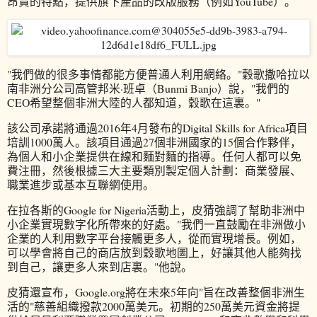
昂貴的特點，提供旗下產品的改版服務（例如YouTube）。
"我們做的很多事情都能方便普通人利用網絡。"穀歌撒哈拉以
南非洲分公司高管邦米·班卓（Bunmi Banjo）說，"我們的
CEO希望整個非洲大陸的人都知道，穀歌在這裏。"
該公司承諾將通過2016年4月發布的Digital Skills for Africa項目
培訓1000萬人。該項目通過27個非洲國家的15個合作夥伴，
為個人和小企業提供在線和麵對麵的指導。任何人都可以免
費注冊，然後根據三大主要類別製定個人計劃：商業發展、
職業進步或基本互聯網使用。
在拉各斯的Google for Nigeria活動上，皮猜強調了幫助非洲中
小企業實現數字化所帶來的好處。"我們一直鼓勵在非洲做小
企業的人利用數字平台接觸更多人，從而實現增長。例如，
可以學會將自己的商店放到穀歌地圖上，好讓其他人能夠找
到自己，讓更多人來到店裏。"他說。
皮猜還宣布，Google.org將在未來5年向"旨在改善整個非洲生
活的"慈善組織撥款2000萬美元。初期的250萬美元資金將提