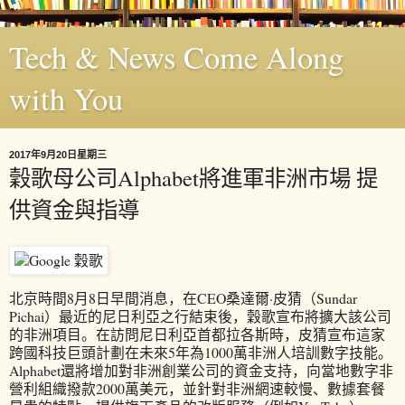
Tech & News Come Along
with You
2017年9月20日星期三
穀歌母公司Alphabet將進軍非洲市場 提
供資金與指導
北京時間8月8日早間消息，在CEO桑達爾·皮猜（Sundar
Pichai）最近的尼日利亞之行結束後，穀歌宣布將擴大該公司
的非洲項目。在訪問尼日利亞首都拉各斯時，皮猜宣布這家
跨國科技巨頭計劃在未來5年為1000萬非洲人培訓數字技能。
Alphabet還將增加對非洲創業公司的資金支持，向當地數字非
營利組織撥款2000萬美元，並針對非洲網速較慢、數據套餐