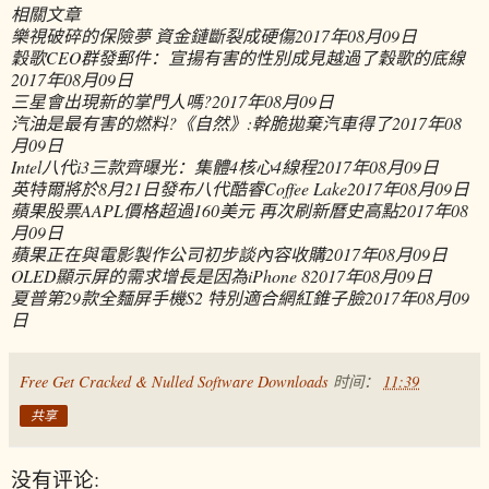
相關文章
樂視破碎的保險夢 資金鏈斷裂成硬傷
2017年08月09日
穀歌CEO群發郵件：宣揚有害的性別成見越過了穀歌的底線
2017年08月09日
三星會出現新的掌門人嗎?
2017年08月09日
汽油是最有害的燃料?《自然》:幹脆拋棄汽車得了
2017年08
月09日
Intel八代i3三款齊曝光：集體4核心4線程
2017年08月09日
英特爾將於8月21日發布八代酷睿Coffee Lake
2017年08月09日
蘋果股票AAPL價格超過160美元 再次刷新曆史高點
2017年08
月09日
蘋果正在與電影製作公司初步談內容收購
2017年08月09日
OLED顯示屏的需求增長是因為iPhone 8
2017年08月09日
夏普第29款全麵屏手機S2 特別適合網紅錐子臉
2017年08月09
日
Free Get Cracked & Nulled Software Downloads
时间：
11:39
共享
没有评论: