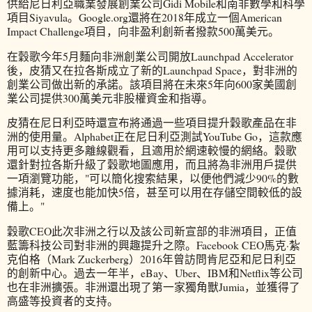
供給尼日利亞職業發展創業公司Gidi Mobile和南非數學和科學
項目Siyavula。Google.org還將在2018年成立一個American
Impact Challenge項目，向非盈利創新者撥款500萬美元。
在穀歌今年5月麵向非洲創業公司開放Launchpad Accelerator
後，皮猜又在拉各斯成立了新的Launchpad Space，對非洲的
創業公司做出新的承諾。該項目將在未來5年向600家美國創
業公司提供300萬美元非股權資金和指導。
皮猜在尼日利亞時還宣布將通過一些項目提升穀歌產品在非
洲的使用量。Alphabet正在尼日利亞測試YouTube Go，這款應
用可以支持更多離線觀看，且適用於網速較慢的網絡。穀歌
還針對拉各斯升級了穀歌地圖應用，而且將為非洲用戶提供
一項瀏覽功能，"可以簡化搜索結果，以便他們減少90%的數
據消耗，速度也能加快5倍，甚至可以用在存儲空間較低的設
備上。"
穀歌CEO此次非洲之行以及該公司新宣部的非洲項目，正值
藍籌科技公司對非洲的興趣提升之際。Facebook CEO馬克·紮
克伯格（Mark Zuckerberg）2016年曾訪問肯尼亞和尼日利亞
的創新中心。過去一年半，eBay、Uber、IBM和Netflix等公司
也在非洲擴張。非洲還出現了第一家獨角獸Jumia，並獲得了
高盛等投資者的支持。