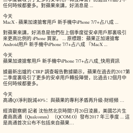
任何時候都要多。對蘋果來講，好消息是 ...
今天
MacX - 蘋果加速搶奪用戶 新手機中iPhone 7/7+占八成 ...
對蘋果來講，好消息是他們在上個季度從安卓用戶那裏吸引
來更高比例的 iPhone 買家。 ... 原標題：蘋果正加速搶奪
Android用戶 新手機中iPhone 7/7+占八成 『MacX ...
今天
蘋果加速搶奪用戶 新手機中iPhone 7/7+占八成_快用資訊
據最新出爐的 CIRP 調查報告數據顯示，蘋果在過去的2017第
二季度裏吸引了更多的安卓用戶轉投陣營，比過去12個月中
任何時候都要多。
今天
高通Q3淨利銳減40%：與蘋果的專利矛盾再升級-財經頻 …
經濟觀察網 記者 沈怡然北京時間7月20日淩晨，美國芯片生
產商高通（Qualcomm）（QCOM.O）發布2017 年三季度 ... 這
是高通首次公布不包括來自蘋果…