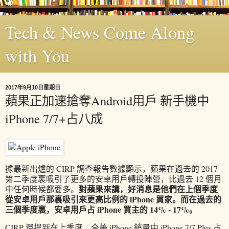
Tech & News Come Along
with You
2017年9月10日星期日
蘋果正加速搶奪Android用戶 新手機中
iPhone 7/7+占八成
據最新出爐的 CIRP 調查報告數據顯示，蘋果在過去的 2017
第二季度裏吸引了更多的安卓用戶轉投陣營，比過去 12 個月
對蘋果來講，好消息是他們在上個季度
中任何時候都要多。
從安卓用戶那裏吸引來更高比例的 iPhone 買家。而在過去的
三個季度裏，安卓用戶占 iPhone 買主的 14% - 17%。
CIRP 還提到在上季度，全美 iPhone 銷量中 iPhone 7/7 Plus 占