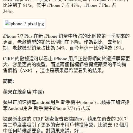
比達到了 81%，其中 iPhone 7 占 47%，iPhone 7 Plus 占
34%。
iPhone 7/7 Plus 在新 iPhone 銷量中所占的比例較第一季度來的
更高，老款機型的銷售比例則在下降。作為對比，去年同
期，老款機型銷量占比為 34%，而今年這一比例僅為 19%。
CIRP 的數據還可以看出 iPhone 用戶正變得傾向於選擇屏幕更
大、容量更高的機型，而這兩個指標都會提振蘋果的平均銷
售價格（ASP），這也是蘋果最希望看到的結果。
訪問:
蘋果在線商店(中國)
蘋果正加速搶奪android用戶 新手機中iphone 7…蘋果正加速搶
奪Android用戶 新手機中iPhone 7/7+占八成
據最新出爐的 CIRP 調查報告數據顯示，蘋果在過去的 2017
第二季度裏吸引了更多的安卓用戶轉投陣營，比過去 12 個月
中任何時候都要多。對蘋果來講，好 …