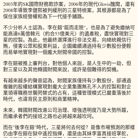
2003年的SK國際財務欺詐案，2006年的現代Glovis醜聞，還有
2008年導致李健熙被判緩刑的三星特檢案，其根源都是為了
保住家族經營權和為下一代接手鋪路。
不少分析人士認為，李在鎔"鋌而走險"，也是為了避免繳納可
能高達6萬億韓元（約合53億美元）的遺產稅，盡快實現對三
星的控製。為此，他最終選擇進行非法交易，向總統親信行
賄，侵害公眾和股東利益，企圖繼續通過持有少數股份便輕
而易舉地實現對一個龐大財閥帝國的控製。
李在鎔被推上審判台，對他個人來說，是人生中的一劫，但
對三星以及其他韓國財閥來說，或許是個難得的契機。
有越來越多的聲音認為，財閥家族僅持有少數股份，卻通過
複雜的股權結構實現對龐大企業集團無孔不入的控製和對企
業領導職務世襲罔替式的占有，這種管理模式已嚴重落後於
時代，也違背民主原則和商業精神。
未來，韓國財閥改進公司治理、增強透明度乃是大勢所趨，
而繼承者們的接班之路也必將越來越坎坷。
而在"後李在鎔"時代，三星將何去何從？是像市場預測的那樣
仍由李在鎔在獄中遙控指揮，還是由其妹李富真接班掌舵，