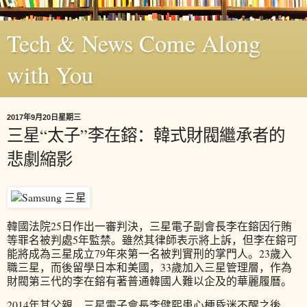
Tech & News Come Along
with You
2017年9月20日星期三
三星“太子”李在鎔：韓式財閥繼承者的
悲劇縮影
韓國法院25日作出一審判決，三星電子副會長李在鎔因行賄
等罪名被判處5年監禁。雖然其律師表示將上訴，但李在鎔可
能將成為三星成立79年來第一名被判實刑的掌門人。23歲入
職三星，而後留學日本和美國，33歲加入三星管理層，作為
財閥第三代的李在鎔有著普通韓國人難以企及的華麗履曆。
2014年其父親、三星電子會長李健熙患心梗昏迷不醒之後，