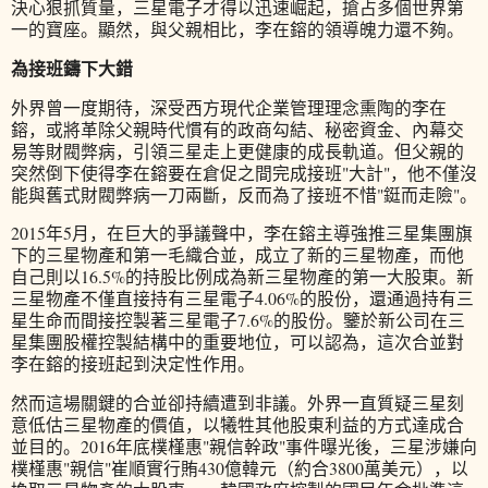
決心狠抓質量，三星電子才得以迅速崛起，搶占多個世界第
一的寶座。顯然，與父親相比，李在鎔的領導魄力還不夠。
為接班鑄下大錯
外界曾一度期待，深受西方現代企業管理理念熏陶的李在
鎔，或將革除父親時代慣有的政商勾結、秘密資金、內幕交
易等財閥弊病，引領三星走上更健康的成長軌道。但父親的
突然倒下使得李在鎔要在倉促之間完成接班"大計"，他不僅沒
能與舊式財閥弊病一刀兩斷，反而為了接班不惜"鋌而走險"。
2015年5月，在巨大的爭議聲中，李在鎔主導強推三星集團旗
下的三星物產和第一毛織合並，成立了新的三星物產，而他
自己則以16.5%的持股比例成為新三星物產的第一大股東。新
三星物產不僅直接持有三星電子4.06%的股份，還通過持有三
星生命而間接控製著三星電子7.6%的股份。鑒於新公司在三
星集團股權控製結構中的重要地位，可以認為，這次合並對
李在鎔的接班起到決定性作用。
然而這場關鍵的合並卻持續遭到非議。外界一直質疑三星刻
意低估三星物產的價值，以犧牲其他股東利益的方式達成合
並目的。2016年底樸槿惠"親信幹政"事件曝光後，三星涉嫌向
樸槿惠"親信"崔順實行賄430億韓元（約合3800萬美元），以