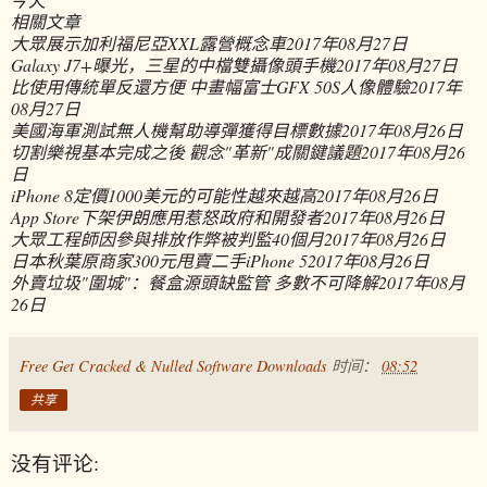
相關文章
大眾展示加利福尼亞XXL露營概念車
2017年08月27日
Galaxy J7+曝光，三星的中檔雙攝像頭手機
2017年08月27日
比使用傳統單反還方便 中畫幅富士GFX 50S人像體驗
2017年
08月27日
美國海軍測試無人機幫助導彈獲得目標數據
2017年08月26日
切割樂視基本完成之後 觀念"革新"成關鍵議題
2017年08月26
日
iPhone 8定價1000美元的可能性越來越高
2017年08月26日
App Store下架伊朗應用惹怒政府和開發者
2017年08月26日
大眾工程師因參與排放作弊被判監40個月
2017年08月26日
日本秋葉原商家300元甩賣二手iPhone 5
2017年08月26日
外賣垃圾"圍城"：餐盒源頭缺監管 多數不可降解
2017年08月
26日
Free Get Cracked & Nulled Software Downloads
时间：
08:52
共享
没有评论: