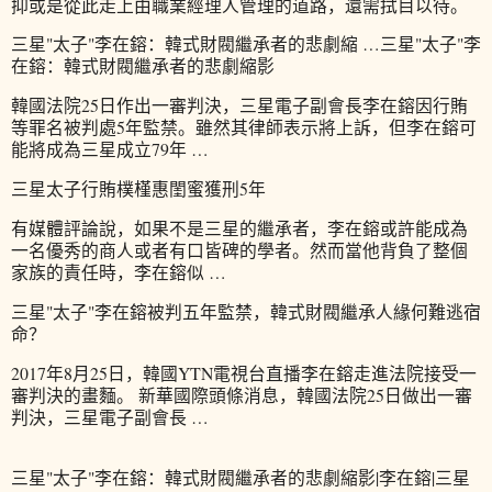
抑或是從此走上由職業經理人管理的道路，還需拭目以待。
三星"太子"李在鎔：韓式財閥繼承者的悲劇縮 …三星"太子"李
在鎔：韓式財閥繼承者的悲劇縮影
韓國法院25日作出一審判決，三星電子副會長李在鎔因行賄
等罪名被判處5年監禁。雖然其律師表示將上訴，但李在鎔可
能將成為三星成立79年 …
三星太子行賄樸槿惠閨蜜獲刑5年
有媒體評論說，如果不是三星的繼承者，李在鎔或許能成為
一名優秀的商人或者有口皆碑的學者。然而當他背負了整個
家族的責任時，李在鎔似 …
三星"太子"李在鎔被判五年監禁，韓式財閥繼承人緣何難逃宿
命？
2017年8月25日，韓國YTN電視台直播李在鎔走進法院接受一
審判決的畫麵。 新華國際頭條消息，韓國法院25日做出一審
判決，三星電子副會長 …
三星"太子"李在鎔：韓式財閥繼承者的悲劇縮影|李在鎔|三星