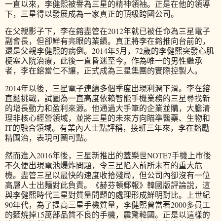
一直以來，李健熙被譽為三星的精神領袖。正是在他的領導
下，三星得以發展成為一家真正的頂級跨國公司。
在父親影子下，李在鎔盡管在2012年就已被任命為三星電子
副會長，但卻鮮有亮眼的業績。真正將李在鎔推向台前的，
還是父親李健熙的病倒。2014年5月，72歲的李健熙突發心肌
梗塞入院治療，此後一直昏迷至今。作為唯一的男性繼承
者，李在鎔當仁不讓，正式成為三星集團的實際控製人。
2014年以後，三星電子連續多個季度出現利潤下滑。李在鎔
直麵挑戰，試圖為一直高度依賴智能手機業務的三星尋找新
的增長動力和盈利來源。他通過大手筆的企業並購，大膽清
理非核心經營領域，並將三星的未來方向瞄準醫藥、生物和
IT的融合領域。有業內人士點評稱，接班三年來，李在鎔勵
精圖治，表現可圈可點。
然而進入2016年後，三星新推出的蓋樂世NOTE7手機上市後
不久便出現電池爆炸問題，令三星陷入前所未有的重大危
機。盡管三星以最快的速度收拾殘局，但公司內卻沒有一位
高層人士出麵對此負責。《赫芬頓郵報》韓國版評論說，這
與李健熙時代三星對質量問題的處理形成鮮明對比。上世紀
90年代，為了提高三星手機質量，李健熙曾當著2000多員工
的麵燒掉15萬部品質不良的手機，震驚韓國。正是以這樣的