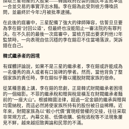
換取三星物產的大股東——韓國政府控製的國民年金批準這
一合並交易的事實浮出水麵。李在鎔為此受到檢方傳喚訊
問，並最終於今年2月被批準逮捕。
在此後的庭審中，三星配備了強大的律師陣容，信誓旦旦要
為李在鎔"討回公道"，但最終也沒能阻止一審法院的有罪判
決。在不久前的最後一次庭審中，當檢方提出要求判他12年
監禁時，一向表現自信沉穩的李在鎔忍不住當場落淚，哭訴
錯在自己。
韓式繼承者的困境
有媒體評論說，如果不是三星的繼承者，李在鎔或許能成為
一名優秀的商人或者有口皆碑的學者。然而，當他背負了整
個家族的責任時，李在鎔似乎難以擺脫財閥家族的宿命。
從某種意義上講，李在鎔的悲劇，正是韓式財閥繼承者困境
的一個縮影。不菲的繼承稅和贈與稅是橫亙在財閥繼承者麵
前的"一座大山"。根據韓國法律，超過一定金額的繼承與贈與
均需納稅，而這必然將使家族所持有的股份被日益稀釋。近
年來，財閥家族為以"較小代價"實現經營權的交接，往往采取
非常規方式，內幕交易、低價收購、偷稅逃稅等不法現象屢
見不鮮，越來越招致輿論和民眾的不滿。