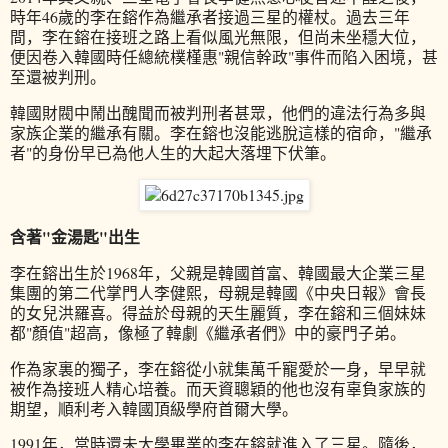
時年46歲的李在鎔作為繼承者接過三星的權杖。過去三年
間，李在鎔在接班之路上看似風光無限，但尚未坐穩大位，
便因卷入韓國時任總統樸槿惠"親信幹政"事件而陷入困境，甚
至還被判刑。
韓國財閥中鬧出醜聞而被判刑者甚眾，他們的違法行為多與
家族企業的繼承有關。李在鎔也沒能逃脫這樣的宿命，"繼承
者"的身份早已為他人生的大起大落埋下伏筆。
含著"金湯匙"出生
李在鎔出生於1968年，父親是韓國首富、韓國最大企業三星
集團的第二代掌門人李健熙，母親是韓國《中央日報》會長
的女兒洪羅喜。得益於母親的天生麗質，李在鎔和三個妹妹
都"顏值"超高，像極了韓劇《繼承者們》中的豪門子弟。
作為家裏的獨子，李在鎔從小就集萬千寵愛於一身，早早就
被作為接班人精心培養。而天資聰穎的他也沒有辜負家族的
期望，順利考入韓國頂級學府首爾大學。
1991年，當時還未大學畢業的李在鎔就進入了三星。隨後，