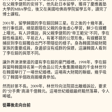
在父親李健熙的安排下，他先赴日本留學，獲得了慶應義塾
大學的MBA學位，後又在美國哈佛商學院留學五年，讀完了
博士課程。
2001年，留學歸國的李在鎔回歸三星。在之後的十幾年裏，
他行事低調，總是跟隨在父親的身後虛心學習，鮮少在媒體
上曝光。有人評價說，與父親李健熙的"帝王範兒"不同，李在
鎔性格溫和，平易近人，有著不錯的公眾形象。有媒體甚至
捕捉到李在鎔獨自出門不帶隨從的樣子。身為韓國頂級財閥
家族的重要成員，身邊卻沒有成群的保鏢，這讓韓國人看到
了李在鎔的與眾不同。
讓外界津津樂道的還有李在鎔的豪門婚禮。1998年，李在鎔
與當時韓國排名第一的食品公司大象集團總裁的千金林世玲
在韓國舉行了一場世紀婚禮。這場兩大財閥的聯姻，幾乎吸
引了韓國半個政商圈權貴參加。
然而好景不長。2009年，林世玲向法院提出離婚訴訟，要求
的"分手費"高達千億韓元。這場世紀婚姻最終黯然落幕，令人
唏噓。
從幕後走向台前