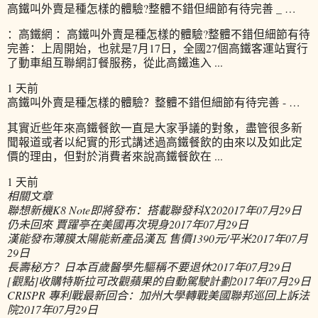
高鐵叫外賣是種怎樣的體驗?整體不錯但細節有待完善 _ …
：高鐵網 ：高鐵叫外賣是種怎樣的體驗?整體不錯但細節有待
完善：上周開始，也就是7月17日，全國27個高鐵客運站實行
了動車組互聯網訂餐服務，從此高鐵進入 ...
1 天前
高鐵叫外賣是種怎樣的體驗？整體不錯但細節有待完善 - …
其實近些年來高鐵餐飲一直是大家爭議的對象，盡管很多新
聞報道或者以紀實的形式講述過高鐵餐飲的由來以及如此定
價的理由，但對於消費者來說高鐵餐飲在 ...
1 天前
相關文章
聯想新機K8 Note即將發布：搭載聯發科X20
2017年07月29日
仍未回來 賈躍亭在美國再次現身
2017年07月29日
漢能發布薄膜太陽能新產品漢瓦 售價1390元/平米
2017年07月
29日
長壽秘方？日本百歲醫學先驅稱不要退休
2017年07月29日
[觀點]收購特斯拉可改觀蘋果的自動駕駛計劃
2017年07月29日
CRISPR 專利戰最新回合：加州大學轉戰美國聯邦巡回上訴法
院
2017年07月29日