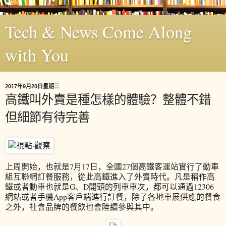
Tech & News Come Along
with You
2017年9月20日星期三
高鐵叫外賣是種怎樣的體驗？整體不錯
但細節有待完善
上周開始，也就是7月17日，全國27個高鐵客運站實行了動車
組互聯網訂餐服務，從此高鐵進入了外賣時代。凡是稱作高
鐵或者動車也就是G、D開頭的列車車次，都可以通過12306
網站或者手機App客戶端進行訂餐，除了各地車展供應的餐食
之外，社會品牌的餐飲也會陸續參與其中。