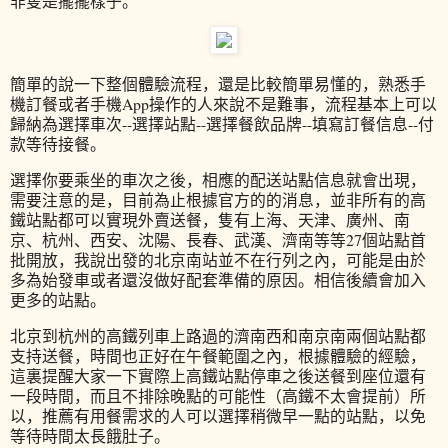
非隻是擺擺樣子。
簡單的說一下整個體驗流程，還是比較簡單易懂的，熟悉手
機訂餐或者手機App操作的人來說不是難事，流程基本上可以
歸納為選擇車次--選擇站點--選擇餐飲品牌--填寫訂餐信息--付
款等待接餐。
選擇你要乘坐的車次之後，相應的配送站點信息就會出現，
需要注意的是，目前為止根據官方的的消息，並非所有的高
鐵站點都可以實現外賣送餐，隻有上海、天津、廣州、南
京、杭州、西安、沈陽、長春、武漢、濟南等等27個站點首
批開放，我說出發的北京南站並不在行列之內，可能是由於
多為始發車或者還沒做好配套準備的原因。相信後續會加入
更多的站點。
北京到杭州的高鐵列車上路過的濟南西和南京南兩個站點都
支持送餐，時間也正好在午餐範圍之內，根據體驗的經驗，
這裏提醒大家一下實際上高鐵站點停車之後送餐到座位還有
一段時間，而且不排除晚點的可能性（高鐵不太會提前）所
以，推薦有用餐需求的人可以選擇稍微早一點的站點，以免
等待時間太長餓肚子。