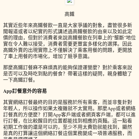
高鐵
其實近些年來高鐵餐飲一直是大家爭議的對象，盡管很多新
聞報道或者以紀實的形式講述過高鐵餐飲的由來以及如此定
價的理由，但對於消費者來說高鐵餐飲在列車上的"壟斷"地位
實在令人難以接受，消費者需要更豐富多樣化的選擇。因此
高鐵外賣的出現實際上不僅解決了乘客用餐的問題，更開放
了車上用餐的市場化，增加了競爭意識。
那麼高鐵訂餐麻不麻煩真的能夠保證運營麼？對於乘客來說
是否可以及時吃到點的餐食？帶著這樣的疑問，親身體驗了
一下高鐵訂餐。
App訂餐意外的容易
其實網絡訂餐最終的目的是服務於所有乘客，而並非隻針對
年輕人，所以操作如果太複雜就不太實用。那麼App或者網絡
訂餐真的方便麼？打開App客戶端或者網頁客戶端，都可以進
行訂餐，在比較醒目的位置都能找到相應的頁麵。這一點看
初期工作做的還是可以的，至少不用太費勁就能找到，顯然
是真的打算讓這個網絡訂餐這個業務變成一項普通服務，而