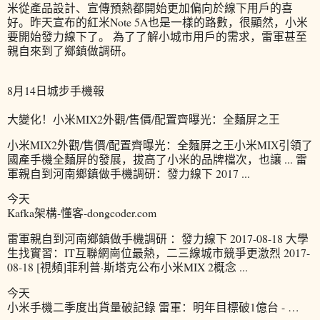
米從產品設計、宣傳預熱都開始更加偏向於線下用戶的喜
好。昨天宣布的紅米Note 5A也是一樣的路數，很顯然，小米
要開始發力線下了。 為了了解小城市用戶的需求，雷軍甚至
親自來到了鄉鎮做調研。
8月14日城步手機報
大變化！小米MIX2外觀/售價/配置齊曝光：全麵屏之王
小米MIX2外觀/售價/配置齊曝光：全麵屏之王小米MIX引領了
國產手機全麵屏的發展，拔高了小米的品牌檔次，也讓 ... 雷
軍親自到河南鄉鎮做手機調研：發力線下 2017 ...
今天
Kafka架構-懂客-dongcoder.com
雷軍親自到河南鄉鎮做手機調研 ：發力線下 2017-08-18 大學
生找實習：IT互聯網崗位最熱，二三線城市競爭更激烈 2017-
08-18 [視頻]菲利普·斯塔克公布小米MIX 2概念 ...
今天
小米手機二季度出貨量破記錄 雷軍：明年目標破1億台 - …