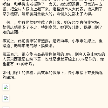
鄉鎮，和手機店老板聊了一會天。她沒讀過書，但當過村支
書，把全村人從山上搬下來，還當過市人大代表。後來開了
家手機店，是鎮裏銷量最大的，兩個女兒都上了大學。
上個月，中移動給她推薦了賣紅米，她沒想到賣得非常好，
整個店銷量漲了不少，特別高興。她更沒想到，我親自到了
她的店麵。"
事實上，此前雷軍就曾透露，過去兩年，小米專注線上，但
錯過了縣鄉市場的線下換機潮。
雷軍表示，電商隻占商品零售總額的10%，到今天為止90%的
人買東西還是在線下買，也就是說就算線上100%是你的，你
也隻有10%的市場。
如何用線上的價格，高效率的做線下，是小米接下來要麵臨
的問題。