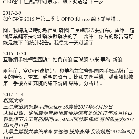
CEO雷軍在演講中就表示，線下渠道是 下一步 ...
2017-2-9
如何評價 2016 年第三季度 OPPO 和 vivo 線下銷量排 …
問：我聽說當時你親自到 韓國 三星總部去要屏幕。雷軍：這
個產業鏈不是你想解決就解決的了 ... 雷軍：你看的報告有可
能是線下 的統計報告。我從第一天就說了 ...
2016-10-30
互聯網手機轉型圖謀：拍倒前浪|互聯網|小米|華為_新浪 …
兩年前，當OV迅速崛起，與華為並駕齊驅國內手機品牌前三
甲的時候，雷軍、趙明的聲音 ... 比如美圖手機，孫燕飆根據
第一手機界研究院的線下調研 結果，分析出 ...
2017-7-14
相關文章
三星放出調侃對手的Galaxy S8廣告
2017年08月19日
人民日報：從地震預警到地震預測還有多遠
2017年08月19日
穀歌旗下人工智能部門DeepMind開發新係統 有想象能力
2017
年08月19日
大學生駕駛共享汽車肇事逃逸 被拘後稱:我沒錢賠
2017年08月
19日