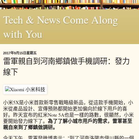
Tech & News Come Along
with You
2017年9月15日星期五
雷軍親自到河南鄉鎮做手機調研：發力
線下
小米5X是小米首款新零售戰略級新品，從這款手機開始，小
米從產品設計、宣傳預熱都開始更加偏向於線下用戶的喜
好。昨天宣布的紅米Note 5A也是一樣的路數，很顯然，小米
為了了解小城市用戶的需求，雷軍甚至
要開始發力線下了。
親自來到了鄉鎮做調研。
今天下午，雷軍發微博表示："到了河南洛陽市伊川縣的一個