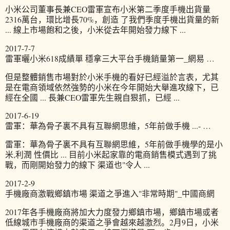
小米公司董事長兼CEO雷軍宣布小米第二季度手機出貨量
2316萬台，環比增長70%，創造 了我們季度手機出貨量的新
... 線上市場飽和之後，小米從去年開始發力線下 ...
2017-7-7
雷軍曬小米618成績單 穩拿三大平台手機銷量第一_網易 …
但是整體銷售市場對於小米手機的看好已經溢於言表，尤其
是在電商領域依然強勢的小米在今年開始大舉進攻線下，已
經在全國 ... 長兼CEO雷軍先生親自狠抓，已經 ...
2017-6-19
雷軍：華為骨子裏不具有互聯網思維，5年前做手機 ...- …
雷軍：華為骨子裏不具有互聯網思維，5年前做手機學的是小
米,利潤 性價比 ... 目前小米起家靠的電商銷售模式遇到了挑
戰，而剛開始發力的線下 渠道也"令人 ...
2017-2-9
手機廠商激戰鄉鎮市場 渠道之爭進入"非常時期"_中國商網
2017年各手機廠商將加大力度發力鄉鎮市場，鄉鎮市場或者
低線城市手機廠商的渠道之爭會越來越激烈。2月9日，小米