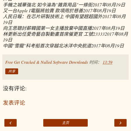
手機之城華強北 如今淪為"雜貨用品"一條街
2017年08月19日
又一台Apple I電腦將拍賣 款項用於慈善
2017年08月19日
人民日報：在芯片研製技術上 中國有望趕超國外
2017年08月
19日
向王思聰討薪韓國第一女主播放棄中國直播
2017年08月19日
林更新出任愛奇藝自製動畫首席催更官 工號23333
2017年08月
19日
中國"雪龍"科考船首次穿越北冰洋中央航道
2017年08月19日
Free Get Cracked & Nulled Software Downloads
时间：
13:59
共享
没有评论:
发表评论
‹
›
主页