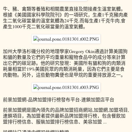
牛、豬、禽類等養殖和相關農業直接及間接產生溫室氣體。
根據《美國國家科學院院刊》的一項研究，生產1千克豬肉產
生二氧化碳當量的溫室氣體為24千克.而每生產1千克牛肉,會
產生1000千克二氧化碳當量的溫室氣體。
加州大學洛杉磯分校的地理學家Gregory Okin通過計算美國狗
和貓的數量及它們的平均重量和寵物食品中的成分等來計算
出它們的碳足跡。他的研究發現：美國所有貓和狗的肉類消
耗量相當於19%美國民眾的肉類消耗量，因為它們主要是食
肉動物。另外，這些動物糞便也是甲烷的重要排放源之一。
前景加盟網-品牌加盟排行榜發布平台-連鎖加盟店平台
前景加盟網是國內領先的品牌加盟招商網站,加盟網,加盟項目,
連鎖項目，為加盟者提供最新品牌加盟排行榜，包含餐飲加
盟排行榜信息、服裝加盟排行榜信息、美容加盟 ...