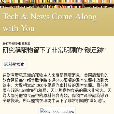
Tech & News Come Along
with You
2017年9月20日星期三
研究稱寵物留下了非常明顯的“碳足跡”
這對有環境意識的寵物主人來說是個壞消息：美國貓和狗的
飲食習慣每年都會致使將多達6400萬噸的溫室氣體排放到大
氣中，大致相當於1300多萬輛汽車排放的溫室氣體。目前美
國有超過1.63億隻狗和貓，因此對寵物食品的需求非常大。因
為大部分寵物食品中的原料包含肉類，肉類生產被認為導致
全球變暖，所以寵物在環境中留下了非常明顯的"碳足跡"。