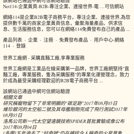
該網站已通過中網可信網站驗證
Net114-企業黃頁-B2B-專注企業、連接世界-電 …可信網站
網絡114是企業B2B電子商務平台，專注企業、連接世界,為您
提供數千萬的商家企業黃頁信息，彙聚海量產品、供求信
息、生活服務信息，您可以在網絡114免費發布自己的產品 ...
產品列表 · 企業 · 注冊 · 免費發布產品 · 用戶中心-網絡
114 · 登錄
世界工廠網 - 采購直麵工廠,享專業服務
世界工廠網是工業品在線采購第一品牌，世界工廠網堅持"直
麵工廠，專業服務，隻為采購服務"的專業化運營理念，致力
於成為最受采購經理歡迎的B2B電子商務平台 ...
該網站已通過中網可信網站驗證
相關文章
研究稱寵物留下了非常明顯的"碳足跡"
2017年08月05日
維珍銀河的太空船二號及其母艦剛剛完成了飛行測試
2017年
08月05日
洛馬公司新一代太空望遠鏡技術SPIDER首批實驗成像公布
2017年08月04日
[多圖]五年過去了 "好奇號"仍在捕捉令人稱奇的火星景象