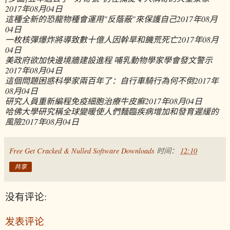
2017年08月04日
這種全新的恐龍物種會運用"反蔭蔽"來保護自己
2017年08月
04日
一枚核彈爆炸將導致數十億人因幹旱和饑荒死亡
2017年08月
04日
美政府欲加快邊境牆建設進程 哺乳動物學家學會發文警示
2017年08月04日
這個問題困惑科學家兩百年了：自行車騎行為何不倒
2017年
08月04日
研究人員重新編程免疫細胞治療牛皮癬
2017年08月04日
哈佛大學研究稱全球變暖使人們麵臨疾病增加和發育遲緩的
風險
2017年08月04日
Free Get Cracked & Nulled Software Downloads
时间：
12:10
共享
没有评论:
发表评论