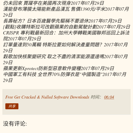
仍未回來 賈躍亭在美國再次現身
2017年07月29日
漢能發布薄膜太陽能新產品漢瓦 售價1390元/平米
2017年07月
29日
長壽秘方？日本百歲醫學先驅稱不要退休
2017年07月29日
[觀點]收購特斯拉可改觀蘋果的自動駕駛計劃
2017年07月29日
CRISPR 專利戰最新回合：加州大學轉戰美國聯邦巡回上訴法
院
2017年07月29日
訂單量達到50萬輛 特斯拉要如何解決產量問題？
2017年07月
29日
穀歌加快核聚變研究 取之不盡的清潔能源還遠嗎
2017年07月
29日
蘋果更新Xprotect防新型惡意軟件變種
2017年07月29日
中國軍工有科技 全世界70%防彈衣是"中國製造"
2017年07月
29日
Free Get Cracked & Nulled Software Downloads
时间：
06:04
共享
没有评论: