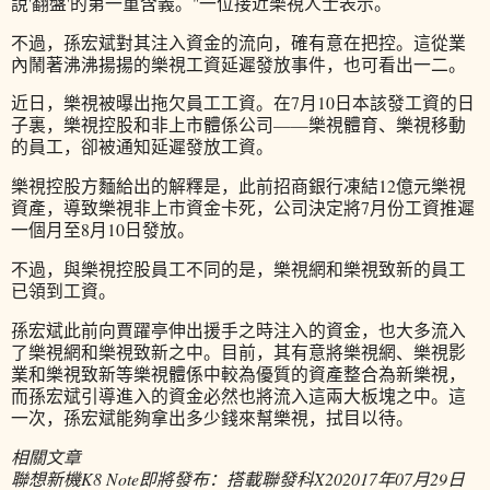
說'翻盤'的第一重含義。"一位接近樂視人士表示。
不過，孫宏斌對其注入資金的流向，確有意在把控。這從業
內鬧著沸沸揚揚的樂視工資延遲發放事件，也可看出一二。
近日，樂視被曝出拖欠員工工資。在7月10日本該發工資的日
子裏，樂視控股和非上市體係公司——樂視體育、樂視移動
的員工，卻被通知延遲發放工資。
樂視控股方麵給出的解釋是，此前招商銀行凍結12億元樂視
資產，導致樂視非上市資金卡死，公司決定將7月份工資推遲
一個月至8月10日發放。
不過，與樂視控股員工不同的是，樂視網和樂視致新的員工
已領到工資。
孫宏斌此前向賈躍亭伸出援手之時注入的資金，也大多流入
了樂視網和樂視致新之中。目前，其有意將樂視網、樂視影
業和樂視致新等樂視體係中較為優質的資產整合為新樂視，
而孫宏斌引導進入的資金必然也將流入這兩大板塊之中。這
一次，孫宏斌能夠拿出多少錢來幫樂視，拭目以待。
相關文章
聯想新機K8 Note即將發布：搭載聯發科X20
2017年07月29日