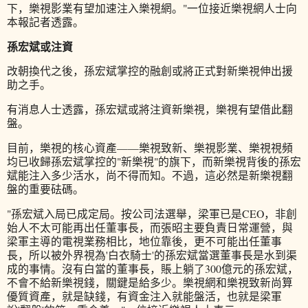
下，樂視影業有望加速注入樂視網。"一位接近樂視網人士向
本報記者透露。
孫宏斌或注資
改朝換代之後，孫宏斌掌控的融創或將正式對新樂視伸出援
助之手。
有消息人士透露，孫宏斌或將注資新樂視，樂視有望借此翻
盤。
目前，樂視的核心資產——樂視致新、樂視影業、樂視視頻
均已收歸孫宏斌掌控的"新樂視"的旗下，而新樂視背後的孫宏
斌能注入多少活水，尚不得而知。不過，這必然是新樂視翻
盤的重要砝碼。
"孫宏斌入局已成定局。按公司法選舉，梁軍已是CEO，非創
始人不太可能再出任董事長，而張昭主要負責日常運營，與
梁軍主導的電視業務相比，地位靠後，更不可能出任董事
長，所以被外界視為'白衣騎士'的孫宏斌當選董事長是水到渠
成的事情。沒有白當的董事長，賬上躺了300億元的孫宏斌，
不會不給新樂視錢，關鍵是給多少。樂視網和樂視致新尚算
優質資產，就是缺錢，有資金注入就能盤活，也就是梁軍