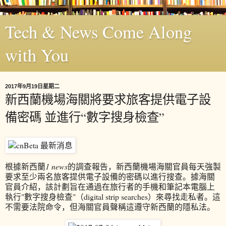
Tech & News Come Along
with You
2017年9月19日星期二
新西蘭機場海關將要求旅客提供電子設
備密碼 並進行“數字搜身檢查”
根據新西蘭
1 news
的調查報告，新西蘭機場海關官員每天強製
要求至少兩名旅客提供電子設備的密碼以進行搜查。據海關
官員介紹，該計劃旨在通過在旅行者的手機和筆記本電腦上
執行"數字搜身檢查"（digital strip searches）來尋找走私者。這
不需要法院命令，但海關官員聲稱這遵守新西蘭的隱私法。