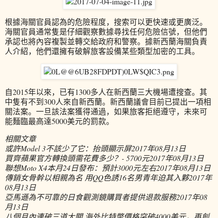
根據海關官員認為的危險程度，搜索可以更快速或更廣泛。
海關官員通常隻是仔細觀察數據尋找任何危險信號，但他們
承認也將內容複製並轉交給政府和警察。據新西蘭海關負責
人介紹，他們還擁有破解旅客設備某些類型加密的工具。
自2015年以來，已有1300多人在新西蘭三大機場遭搜查。其
中隻有不到300人來自新西蘭。新西蘭議會目前已提出一項相
關法案。一旦該法案獲得通過，如果旅客拒絕遵守，未來可
能麵臨最高達5000美元的罰款。
相關文章
或許Model 3不該少了它：抬頭顯示屏
2017年08月13日
買齊蘋果官方轉換頭需花費多少？- 5700元
2017年08月13日
聯想Moto X4本月24日發布：預計3000元左右
2017年08月13日
傳銷女骨幹以相親為名 用QQ色誘16名男青年迫其入夥
2017年
08月13日
亞馬遜為不可靠的日食觀測鏡購買者提供退款服務
2017年08
月13日
八個月內連破三道大關 海外比特幣價格突破4000美元，再創