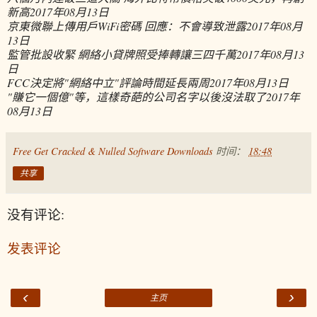
新高
2017年08月13日
京東微聯上傳用戶WiFi密碼 回應：不會導致泄露
2017年08月
13日
監管批設收緊 網絡小貸牌照受捧轉讓三四千萬
2017年08月13
日
FCC決定將"網絡中立"評論時間延長兩周
2017年08月13日
"賺它一個億"等，這樣奇葩的公司名字以後沒法取了
2017年
08月13日
Free Get Cracked & Nulled Software Downloads
时间：
18:48
共享
没有评论:
发表评论
‹
›
主页