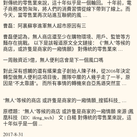
對傳統的零售業來說，這十年似乎是一個輪回。 十年前，電
子商務來勢洶洶，將人們的消費習慣從線下帶到了線上。而
今天，當零售業再次站進互聯網的風 …
曹磊：阿裏蘇寧進軍無人超市原因有三
曹磊便認為，無人商店還至少在購物環境、用戶、監管等方
麵存在挑戰。 以下是該報道原文全文鏈接：《"無人"等候的
商店，或許隻是商家的一廂情願》 對傳統的零售業來 …
一周融資近3億，無人便利店會是下一個風口嗎
對此深有感觸的還有繽果盒子創始人陳子林，從2016年決定
轉型做無人便利店項目後，團隊中層的人幾乎走了一半，原
因是"不太靠譜"。 而所有事情的轉機來自亞馬遜突然宣 …
"無人"等候的商店 或許隻是商家的一廂情願_搜狐科技_ …
原標題："無人"等候的商店 或許隻是商家的一廂情願 來源 |鳳
凰科技（ID：ifeng_tech） 文 | 白楊 對傳統的零售業來說，這
十年似乎是一個 ...
2017-8-31