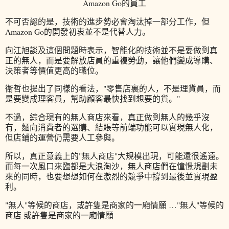
Amazon Go的員工
不可否認的是，技術的進步勢必會淘汰掉一部分工作，但
Amazon Go的開發初衷並不是代替人力。
向江旭談及這個問題時表示，智能化的技術並不是要做到真
正的無人，而是要解放店員的重複勞動，讓他們變成導購、
決策者等價值更高的職位。
衛哲也提出了同樣的看法，"零售店裏的人，不是理貨員，而
是要變成理客員，幫助顧客最快找到想要的貨。"
不過，綜合現有的無人商店來看，真正做到無人的幾乎沒
有，麵向消費者的選購、結賬等前端功能可以實現無人化，
但店鋪的運營仍需要人工參與。
所以，真正意義上的"無人商店"大規模出現，可能還很遙遠。
而每一次風口來臨都是大浪淘沙，無人商店們在憧憬規劃未
來的同時，也要想想如何在激烈的競爭中撐到最後並實現盈
利。
"無人"等候的商店，或許隻是商家的一廂情願 …"無人"等候的
商店 或許隻是商家的一廂情願