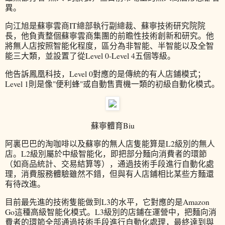
異。
向江旭是蘇寧雲商IT總部執行副總裁、蘇寧技術研究院院
長，他負責整個蘇寧雲商集團的前瞻性技術創新和研究。他
將無人店按照智能化程度，區分為非智能、半智能以及全智
能三大類，並設置了從Level 0-Level 4五個等級。
他告訴鳳凰科技，Level 0對應的是傳統的有人店鋪模式；
Level 1則是像"便利蜂"或自動售賣機一類的初級自動化模式。
蘇寧體育Biu
阿裏巴巴的淘咖啡以及蘇寧的無人店隻能算是L2級別的無人
店。L2級別屬於中級智能化，即把部分麵向消費者的環節
（如商品統計、交易結算等），通過技術手段進行自動化處
理，消費服務體驗雖然不錯，但與有人店鋪相比某些方麵還
有待改進。
目前最先進的技術隻能做到L3的水平，它對應的是Amazon
Go這種高級智能化模式。L3級別的店鋪在運營中，把麵向消
費者的環節全部通過技術手段進行自動化處理，最終達到與