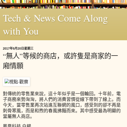
Tech & News Come Along
with You
2017年9月20日星期三
“無人”等候的商店，或許隻是商家的一
廂情願
對傳統的零售業來說，這十年似乎是一個輪回。十年前，電
子商務來勢洶洶，將人們的消費習慣從線下帶到了線上。而
今天，當零售業再次站進互聯網的風口，感受到的卻不再是
刺骨寒風，而是和煦的春風拂麵而來。其中感受最為明顯的
當屬無人商店。
鳳凰科技 白楊