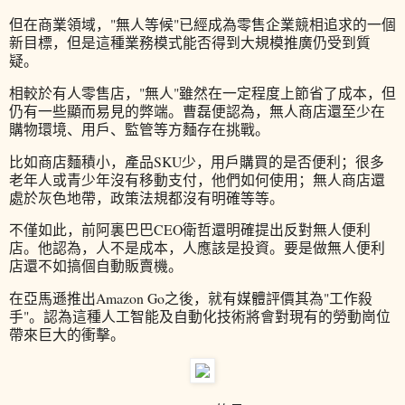
但在商業領域，"無人等候"已經成為零售企業競相追求的一個
新目標，但是這種業務模式能否得到大規模推廣仍受到質
疑。
相較於有人零售店，"無人"雖然在一定程度上節省了成本，但
仍有一些顯而易見的弊端。曹磊便認為，無人商店還至少在
購物環境、用戶、監管等方麵存在挑戰。
比如商店麵積小，產品SKU少，用戶購買的是否便利；很多
老年人或青少年沒有移動支付，他們如何使用；無人商店還
處於灰色地帶，政策法規都沒有明確等等。
不僅如此，前阿裏巴巴CEO衛哲還明確提出反對無人便利
店。他認為，人不是成本，人應該是投資。要是做無人便利
店還不如搞個自動販賣機。
在亞馬遜推出Amazon Go之後，就有媒體評價其為"工作殺
手"。認為這種人工智能及自動化技術將會對現有的勞動崗位
帶來巨大的衝擊。