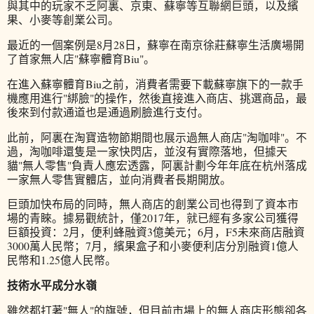
與其中的玩家不乏阿裏、京東、蘇寧等互聯網巨頭，以及繽
果、小麥等創業公司。
最近的一個案例是8月28日，蘇寧在南京徐莊蘇寧生活廣場開
了首家無人店"蘇寧體育Biu"。
在進入蘇寧體育Biu之前，消費者需要下載蘇寧旗下的一款手
機應用進行"綁臉"的操作，然後直接進入商店、挑選商品，最
後來到付款通道也是通過刷臉進行支付。
此前，阿裏在淘寶造物節期間也展示過無人商店"淘咖啡"。不
過，淘咖啡還隻是一家快閃店，並沒有實際落地，但據天
貓"無人零售"負責人應宏透露，阿裏計劃今年年底在杭州落成
一家無人零售實體店，並向消費者長期開放。
巨頭加快布局的同時，無人商店的創業公司也得到了資本市
場的青睞。據易觀統計，僅2017年，就已經有多家公司獲得
巨額投資：2月，便利蜂融資3億美元；6月，F5未來商店融資
3000萬人民幣；7月，繽果盒子和小麥便利店分別融資1億人
民幣和1.25億人民幣。
技術水平成分水嶺
雖然都打著"無人"的旗號，但目前市場上的無人商店形態卻各