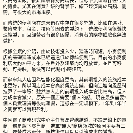
很高的量級，很難繼續保持高增長，但線下流量還存在很大
的機會。尤其在消費升級的背景下，線下經濟屬於高頻、剛
需，有很大的市場規模。
而傳統的便利店在運營過程中存在很多弊端，比如在選址、
裝修成本、租金、技術等因素的製約下，傳統便利店很難快
速複製，而且經營者有很多困擾，消費者的購物體驗也無法
做好。
根據全斌的介紹，由於技術投入少，建造時間短，小麥便利
店的基礎建造成本已經遠遠低於傳統便利店。目前的小麥便
利店大約20平方米，在戶外及建築內均可放置，並且可移
動、可拚裝，最快可以實現4小時建店。
而蘇寧無人店因為智能化程度更高，其前期投入的設施成本
也更好，所以開店成本會高於傳統店鋪。但向江旭向鳳凰科
技算了一筆賬：雖然無人店的前期投入成本會比較高，但人
力成本會減少。原先一個店需要4個人的話，現在最多需要2
個人負責理貨等後端運營，這樣在一定規模下，1年到1年半
之間就可以實現盈利。
中國電子商務研究中心主任曹磊曾總結道，不論是線上的電
商，還是線下零售商，進軍"無人"商店領域的原因主要有三
個：運營成本更低、新技術運用以及引流成本的變動。