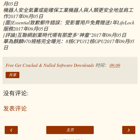
月05日
機器人安全氣囊或能確保工業機器人與人類更安全地並肩工
作
2017年09月05日
[圖]Essential致歉郵件錯誤：受影響用戶免費贈送1年LifeLock
服務
2017年09月05日
[評論]互聯網創業時代哪有那麼多"神童"
2017年09月05日
華為麒麟970規格完全曝光：8核CPU/12核GPU
2017年09月05
日
Free Get Cracked & Nulled Software Downloads
时间：
09:09
共享
没有评论:
发表评论
‹
›
主页