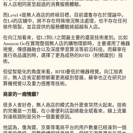
有人店相同甚至超過的消費服務體驗。
而Level 4是無人商店的終極目標，目前還隻存在於理論中。
在L4的店鋪中，將不存在特殊情況無法處理，也不存在任何
條件限製，並且提供的服務體驗將超越有人店。
在向江旭看來，從L2到L3之間最主要的還是技術差別。比如
Amazon Go在實現整個無人店的購物環節時，主要運用了機器
視覺、傳感器融合以及深度學習算法等前沿科技。而蘇寧在
進行商品識別時，選擇了更為成熟的RFID（射頻識別）技
術。
但從智能化的角度來看，RFID要低於機器視覺。向江旭表
示，無人店肯定都想朝著更高級別發展，蘇寧也正在研究計
算機視覺以及重力感應等技術。
商家的一廂情願？
很多人會好奇，無人商店的模式為什麼會突然火起來。技術
的完備是一方麵，在小麥便利店副總裁全斌看來，線上流量
到達瓶頸則是另外一個重要原因。
他認為，像淘寶、京東等電商平台的用戶數量已經達到一個