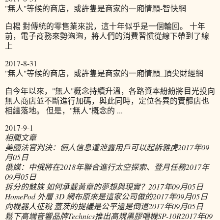
"無人"等候的商店，或許隻是商家的一廂情願-智快網
白楊 對傳統的零售業來說，這十年似乎是一個輪回。 十年
前，電子商務來勢洶洶，將人們的消費習慣從線下帶到了線
上
2017-8-31
"無人"等候的商店，或許隻是商家的一廂情願_頂尖財經網
自今年以來，"無人"概念持續升溫，各路資本紛紛將目光投向
無人商店並不斷進行加碼，與此同時，定位各異的實體店也
相繼落地。 但是，"無人"概念的 ...
2017-9-1
相關文章
美國法官判決：個人信息遭泄露用戶可以起訴雅虎
2017年09
月05日
俄媒：中俄將在2018年聯合進行太空探索、登月任務
2017年
09月05日
拆分的魅族 如何承載黃章的夢想與現實？
2017年09月05日
HomePod 外層 3D 網布原來是這家公司做的
2017年09月05日
向機器人征稅 蓋茨的提議是公平還是倒退
2017年09月05日
鬆下高端音響品牌Technics推出高規黑膠唱機SP-10R
2017年09