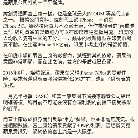
是蘋果公司打的一手平衡牌。
緯創資通同富士康一樣，也是全球最大的 ODM 專業代工商
之一。 根據公開資料，緯創代工過 iPhone，不過是
iPhone 5C。雖然技術實力不及富士康，但作為後者的"替補隊
員"，緯創資通的製造能力可以在印度市場發揮用處。印度的
人均收入隻有中國的五分之一，蘋果的最新機型在印度市場
賣不動。在生產iPhone SE之前，印度市場主打的是翻修機。
在印度市場削弱富士康的影響力，減輕對其的依賴，蘋果的
意圖非常明顯。而在此之前，雙方的矛盾就已凸顯。
2016年8月，媒體報道，蘋果在采購iPhone 7/Plus的零部件
時，要求台灣供應商將報價調低20%左右，遭到了供應商的
反抗。
日月光半導體（ASE）和富士康集團下屬幾家聯營公司給出
明確答複，稱目前不可能在沒有合理利潤的前提下接受蘋果
的訂單。
而富士康敢於挺身而出反擊"甲方"蘋果，也並非毫無底氣。根
據相關數據，富士康給蘋果貢獻了40%的利潤。這場衝突讓
蘋果意識到，過於依賴富士康是一大隱患。