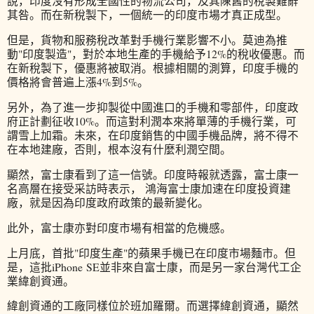
說，印度沒有形成全國性的物流公司，及其陳舊的稅製難辭
其咎。而在新稅製下，一個統一的印度市場才真正成型。
但是，貨物和服務稅改革對手機行業影響不小。莫迪為推
動"印度製造"，對於本地生產的手機給予12%的稅收優惠。而
在新稅製下，優惠將被取消。根據相關的測算，印度手機的
價格將會普遍上漲4%到5%。
另外，為了進一步抑製從中國進口的手機和零部件，印度政
府正計劃征收10%。而這對利潤本來將單薄的手機行業，可
謂雪上加霜。未來，在印度銷售的中國手機品牌，將不得不
在本地建廠，否則，根本沒有什麼利潤空間。
顯然，富士康看到了這一信號。印度時報就透露，富士康一
名高層在接受采訪時表示， 鴻海富士康加速在印度投資建
廠，就是因為印度政府政策的最新變化。
此外，富士康亦對印度市場有相當的危機感。
上月底，首批"印度生產"的蘋果手機已在印度市場麵市。但
是，這批iPhone SE並非來自富士康，而是另一家台灣代工企
業緯創資通。
緯創資通的工廠同樣位於班加羅爾。而選擇緯創資通，顯然