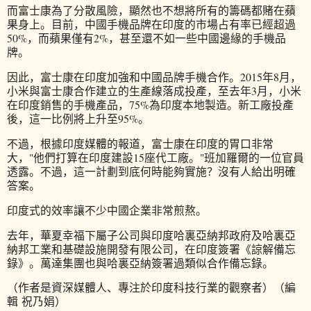
而富士康為了分散風險，顯然也不想將所有的籌碼都賭在蘋
果身上。目前，中國手機品牌在印度的市場占有率已經超過
50%，而蘋果僅有2%，甚至還不如一些中國邊緣的手機品
牌。
因此，富士康在印度加強和中國品牌手機合作。2015年8月，
小米與富士康合作建立的生產線落成投產，至去年3月，小米
在印度銷售的手機產品，75%為印度本地製造。新工廠投產
後，這一比例將上升至95%。
不過，根據印度媒體的報道，富士康在印度的胃口非常
大，"他們打算在印度建設15座代工廠。"班加羅爾的一位官員
透露。不過，這一計劃到底何時能夠實施？沒有人給出明確
答案。
印度式的效率讓不少中國企業非常煎熬。
去年，華夏幸福下屬子公司與印度哈裏亞納邦政府及哈裏亞
納邦工業和基礎設施開發有限公司，在印度簽署《諒解備忘
錄》。萬達集團也與哈裏亞納簽署過類似合作備忘錄。
（作者是資深媒體人、專注於印度科技行業的觀察者）（編
輯 祝乃娟）