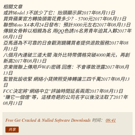
相關文章
或許Model 3不該少了它：抬頭顯示屏
2017年08月13日
買齊蘋果官方轉換頭需花費多少？- 5700元
2017年08月13日
聯想Moto X4本月24日發布：預計3000元左右
2017年08月13日
傳銷女骨幹以相親為名 用QQ色誘16名男青年迫其入夥
2017年
08月13日
亞馬遜為不可靠的日食觀測鏡購買者提供退款服務
2017年08
月13日
八個月內連破三道大關 海外比特幣價格突破4000美元，再創
新高
2017年08月13日
京東微聯上傳用戶WiFi密碼 回應：不會導致泄露
2017年08月
13日
監管批設收緊 網絡小貸牌照受捧轉讓三四千萬
2017年08月13
日
FCC決定將"網絡中立"評論時間延長兩周
2017年08月13日
"賺它一個億"等，這樣奇葩的公司名字以後沒法取了
2017年
08月13日
Free Get Cracked & Nulled Software Downloads
时间：
09:41
共享