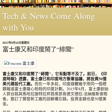
Tech & News Come Along
with You
2017年9月10日星期日
富士康又和印度鬧了“緋聞”
富士康又和印度鬧了"緋聞"，它有點等不及了。前日，《印
度時報》透露，富士康已和印度地方簽署協議，將投資50億
美元建設代工廠。
而在一年多前，印度媒體幾乎用同一個標
題報道富士康雄心勃勃的印度計劃。2015年8月，富士康創始
人郭台銘與馬哈拉施特拉邦首席部長德文德拉·法納維斯會晤
後，簽訂了開發新工廠的諒解備忘錄。投資金額也是50億美
金。