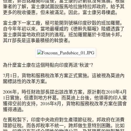
但是，郭台銘離開印度後，富士康的計劃就沒有進展。根據
筆者的了解，富士康試圖說服馬哈拉施特拉邦政府，給予其
更多的稅收優惠，但未被滿足。因此，富士康另尋棲處。
富士康下一家工廠，極可能開到號稱印度矽穀的班加羅爾。
自今年年初以來，當地最權威的《德幹先驅報》陸續透露了
富士康與當地政府談判的進程。班加羅爾屬於卡塔納卡邦，
其IT部長是這事最積極的斡旋者。
為什麼富士康在這個時點向印度再送"秋波"？
7月1日，貨物和服務稅改革方案正式實施。這被視為莫迪內
閣標誌性的改革方案。
2006年，時任財政部長提出該改革方案，原計劃在2010年4月
1日實施，但遭到地方杯葛。而莫迪上台後，他領導的印人黨
獲得空前的支持，2016年8月，貨物和服務稅改革方案在國會
獲得通過。
在舊稅製下，印度中央政府對生產環節征稅，邦政府在消費
環節征稅。而各邦稅率不統一，跨邦做生意特別困難。比如