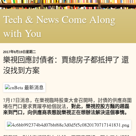
Tech & News Come Along
with You
2017年9月19日星期二
樂視回應討債者：賈總房子都抵押了 還
沒找到方案
7月17日消息，在樂視臨時股東大會召開時，討債的供應商圍
對此，樂視控股方麵的趙磊
堵在門口要求賈躍亭給個說法，
來到門口，向供應商表態說樂視正在想辦法解決這個事情。