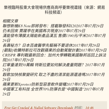
樂視臨時股東大會現場供應商高呼要樂視還錢（來源：網易
科技頻道）
相關文章
聯想新機K8 Note即將發布：搭載聯發科X20
2017年07月29日
仍未回來 賈躍亭在美國再次現身
2017年07月29日
漢能發布薄膜太陽能新產品漢瓦 售價1390元/平米
2017年07月
29日
長壽秘方？日本百歲醫學先驅稱不要退休
2017年07月29日
[觀點]收購特斯拉可改觀蘋果的自動駕駛計劃
2017年07月29日
CRISPR 專利戰最新回合：加州大學轉戰美國聯邦巡回上訴法
院
2017年07月29日
訂單量達到50萬輛 特斯拉要如何解決產量問題？
2017年07月
29日
穀歌加快核聚變研究 取之不盡的清潔能源還遠嗎
2017年07月
29日
蘋果更新Xprotect防新型惡意軟件變種
2017年07月29日
中國軍工有科技 全世界70%防彈衣是"中國製造"
2017年07月
29日
Free Get Cracked & Nulled Software Downloads
时间：
14:46