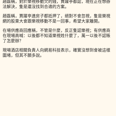
趙磊稱，對於樂視移動欠的錢，賈躍亭都認，現在正在想辦
法解決，隻是還沒找到合適的方案。
趙磊稱，賈躍亭連房子都抵押了，絕對不會忽視，隻是樂視
網的股東大會跟樂視移動不是一回事，希望大家離開。
在場供應商回應稱，不管是什麼，反正隻認樂視；有供應商
在現場高喊：以後都不知道樂視姓什麼了，萬一以後不認賬
了怎麼辦？
現場酒店相關負責人向網易科技表示，確實沒想到會被這樣
圍堵，但其不願多說。