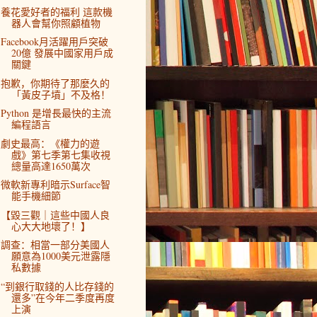
養花愛好者的福利 這款機
器人會幫你照顧植物
Facebook月活躍用戶突破
20億 發展中國家用戶成
關鍵
抱歉，你期待了那麼久的
「黃皮子墳」不及格！
Python 是增長最快的主流
編程語言
劇史最高：《權力的遊
戲》第七季第七集收視
總量高達1650萬次
微軟新專利暗示Surface智
能手機細節
【毀三觀｜這些中國人良
心大大地壞了！】
調查：相當一部分美國人
願意為1000美元泄露隱
私數據
“到銀行取錢的人比存錢的
還多”在今年二季度再度
上演