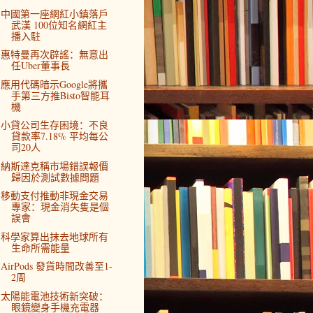
中國第一座網紅小鎮落戶
武漢 100位知名網紅主
播入駐
惠特曼再次辟謠：無意出
任Uber董事長
應用代碼暗示Google將攜
手第三方推Bisto智能耳
機
小貸公司生存困境：不良
貸款率7.18% 平均每公
司20人
納斯達克稱市場錯誤報價
歸因於測試數據問題
移動支付推動非現金交易
專家：現金消失隻是個
誤會
科學家算出抹去地球所有
生命所需能量
AirPods 發貨時間改善至1-
2周
太陽能電池技術新突破：
眼鏡變身手機充電器