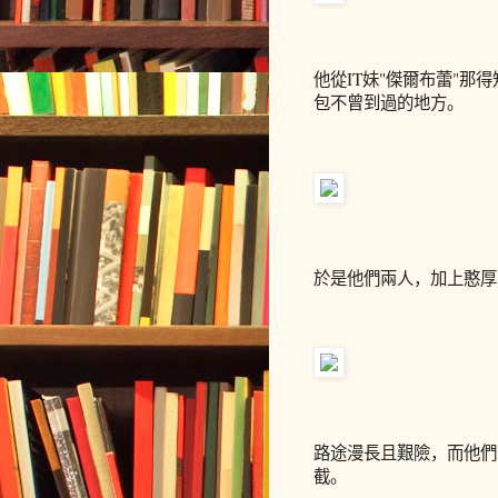
他從
IT
妹"傑爾布蕾"那
包不曾到過的地方。
於是他們兩人，加上憨厚
路途漫長且艱險，而他們
截。