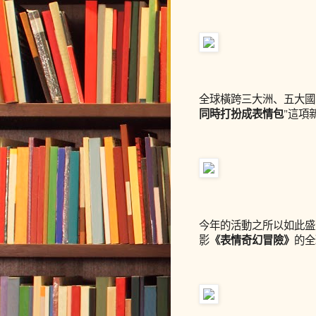
全球橫跨三大洲、五大國
同時打扮成表情包
"這項
今年的活動之所以如此盛
《表情奇幻冒險》
影
的全