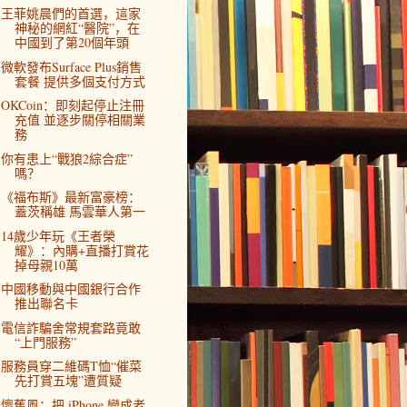
王菲姚晨們的首選，這家
神秘的網紅“醫院”，在
中國到了第20個年頭
微軟發布Surface Plus銷售
套餐 提供多個支付方式
OKCoin：即刻起停止注冊
充值 並逐步關停相關業
務
你有患上“戰狼2綜合症”
嗎？
《福布斯》最新富豪榜：
蓋茨稱雄 馬雲華人第一
14歲少年玩《王者榮
耀》：內購+直播打賞花
掉母親10萬
中國移動與中國銀行合作
推出聯名卡
電信詐騙舍常規套路竟敢
“上門服務”
服務員穿二維碼T恤“催菜
先打賞五塊”遭質疑
懷舊風：把 iPhone 變成老