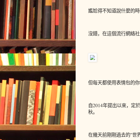
尷尬得不知道說什麼的時
沒錯，在這個流行網絡社
但每天都使用表情包的你
自
2014
年提出以來，定
秋。
在幾天前剛剛過去的"世