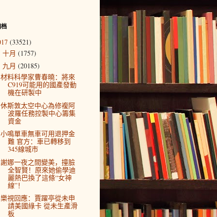
归档
017
(33521)
十月
(1757)
►
九月
(20185)
▼
材料科學家曹春曉：將來
C919可能用的國產發動
機在研製中
休斯敦太空中心為修複阿
波羅任務控製中心籌集
資金
小鳴單車無車可用退押金
難 官方：車已轉移到
345線城市
謝娜一夜之間變美，撞臉
全智賢！原來她偷學迪
麗熱巴換了這條“女神
線”！
樂視回應：賈躍亭從未申
請美國綠卡 從未生產滑
板