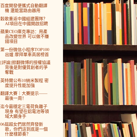
百度開發便攜式自動翻譯
機 還能當路由器用
穀歌重返中國組建團隊？
AI項目在中國開啟招聘
蘋果CEO庫克專訪：用產
品改變世界 可以做不賺
錢項目
第一份微信小程序TOP100
出爐 摩拜單車高居榜首
[評論]掀翻微博的授權協議
背後是對優質創者的爭
奪戰
英特爾公布10納米製程 密
度提升性能加強
翻譯大賽｜大賽提示——
最後一周！
迄今最穩定三電荷負離子
現身 有望在鋁電池等領
域大顯身手
06屆超女們居然齊發新
歌，你們這到底是一個
什麼樣節奏？