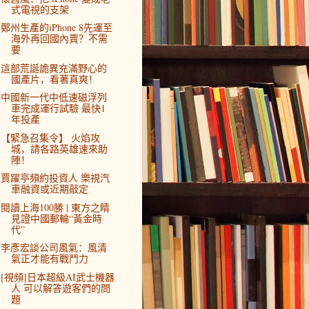
式電視的支架
鄭州生產的iPhone 8先運至
海外再回國內賣？不需
要
這部荒誕詭異充滿野心的
國產片，看著真爽！
中國新一代中低速磁浮列
車完成運行試驗 最快1
年投產
【緊急召集令】 火焰攻
城，請各路英雄速來助
陣！
賈躍亭頻約投資人 樂視汽
車融資或近期敲定
閱讀上海100勝 | 東方之睛
見證中國郵輪“黃金時
代”
李彥宏談公司風氣：風清
氣正才能有戰鬥力
[視頻]日本超級AI武士機器
人 可以解答遊客們的問
題