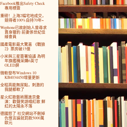
Facebook推出Safety Check
專用標簽
重磅！上海2幅宅地成交，
競得者100%自持70年~
Wephone已故創始人曾尋求
賣身獵豹 前妻係世紀佳
緣會員
國產電影最大驚喜 《戰狼
2》票房破15億
小米與三星簽署協議 為明
年旗艦機采購6英寸
OLED屏
微軟發布Windows 10
KB4034450增量更新
全程高能無尿點，刺激的
我腿都軟了
星火紅歌藝術團進京彙
演：歡聲笑語唱紅歌 鮮
紅的太陽永不落
德國怒了 社交網站不刪掉
仇恨言論就罰款5000萬
歐元