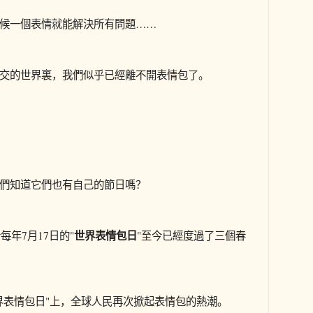
候一個表情就能解決所有問題……
交的世界裏，我們似乎已經離不開表情包了。
們知道它們也有自己的節日嗎？
世界表情包日
於每年
7
月
17
日的"
"至今已經度過了三個春
界表情包日"上，全球人民再次掀起表情包的熱潮。