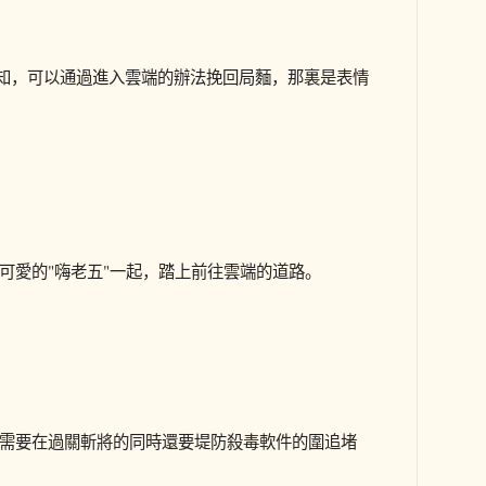
得知，可以通過進入雲端的辦法挽回局麵，那裏是表情
可愛的"嗨老五"一起，踏上前往雲端的道路。
需要在過關斬將的同時還要堤防殺毒軟件的圍追堵