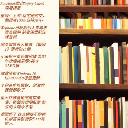
Facebook推出Safety Check
專用標簽
重磅！上海2幅宅地成交，
競得者100%自持70年~
Wephone已故創始人曾尋求
賣身獵豹 前妻係世紀佳
緣會員
國產電影最大驚喜 《戰狼
2》票房破15億
小米與三星簽署協議 為明
年旗艦機采購6英寸
OLED屏
微軟發布Windows 10
KB4034450增量更新
全程高能無尿點，刺激的
我腿都軟了
星火紅歌藝術團進京彙
演：歡聲笑語唱紅歌 鮮
紅的太陽永不落
德國怒了 社交網站不刪掉
仇恨言論就罰款5000萬
歐元