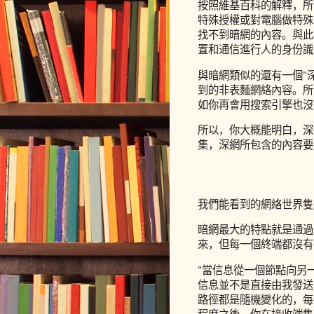
按照維基百科的解釋，所謂
特殊授權或對電腦做特殊
找不到暗網的內容。與此
置和通信進行人的身份識別被
與暗網類似的還有一個"深
到的非表麵網絡內容。所
如你再會用搜索引擎也沒
所以，你大概能明白，深
集，深網所包含的內容要
我們能看到的網絡世界隻
暗網最大的特點就是通過
來，但每一個終端都沒有
"當信息從一個節點向另
信息並不是直接由我發送
路徑都是隨機變化的，每
程度之後，你在接收端隻