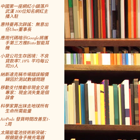
中國第一座網紅小鎮落戶
武漢 100位知名網紅主
播入駐
惠特曼再次辟謠：無意出
任Uber董事長
應用代碼暗示Google將攜
手第三方推Bisto智能耳
機
小貸公司生存困境：不良
貸款率7.18% 平均每公
司20人
納斯達克稱市場錯誤報價
歸因於測試數據問題
移動支付推動非現金交易
專家：現金消失隻是個
誤會
科學家算出抹去地球所有
生命所需能量
AirPods 發貨時間改善至1-
2周
太陽能電池技術新突破：
眼鏡變身手機充電器