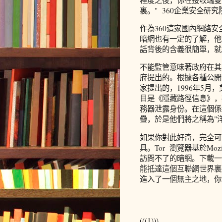
裏。" 360企業安全
作為360這家國內網絡
暗網也有一定的了解，他
話背後的含義很簡單，就
不能監管意味著政府在其
府提出的。根據各種公開
家提出的，1996年5
目是《隱藏路徑信息》，
務器泄露身份。在這個係
疊，於是他們將之稱為"洋蔥網絡"
如果你對此好奇，完全可
具。Tor 瀏覽器基於Mo
訪問不了的暗網。下載一
能抵達這個互聯網世界裏
進入了一個無主之地，你
(((1)))