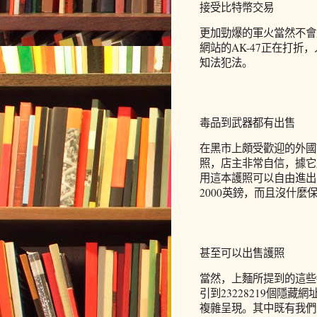
接受比特幣交易
更加勁爆的軍火當然不會
網站的AK-47正在打
知法犯法。
毒品到武器都有出售
在黑市上頗受歡迎的外國
照，店主非常自信，據它
用這本護照可以自由進出
2000英鎊，而且沒什
甚至可以出售護照
當然，上麵所提到的這些都
引到23228219個隱
複雜呈現。其中既有我們