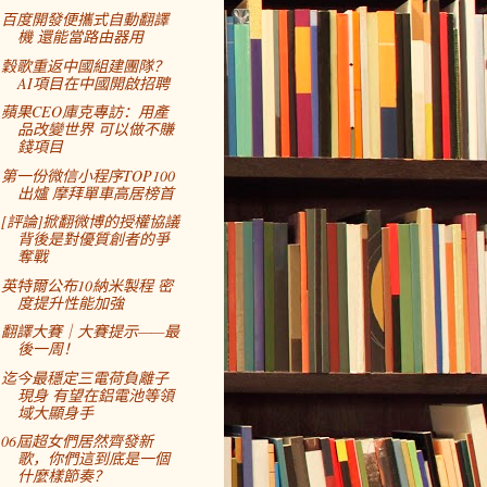
百度開發便攜式自動翻譯
機 還能當路由器用
穀歌重返中國組建團隊？
AI項目在中國開啟招聘
蘋果CEO庫克專訪：用產
品改變世界 可以做不賺
錢項目
第一份微信小程序TOP100
出爐 摩拜單車高居榜首
[評論]掀翻微博的授權協議
背後是對優質創者的爭
奪戰
英特爾公布10納米製程 密
度提升性能加強
翻譯大賽｜大賽提示——最
後一周！
迄今最穩定三電荷負離子
現身 有望在鋁電池等領
域大顯身手
06屆超女們居然齊發新
歌，你們這到底是一個
什麼樣節奏？