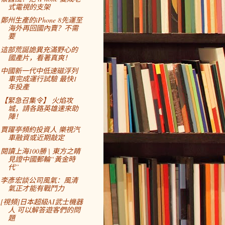
式電視的支架
鄭州生產的iPhone 8先運至
海外再回國內賣？不需
要
這部荒誕詭異充滿野心的
國產片，看著真爽！
中國新一代中低速磁浮列
車完成運行試驗 最快1
年投產
【緊急召集令】 火焰攻
城，請各路英雄速來助
陣！
賈躍亭頻約投資人 樂視汽
車融資或近期敲定
閱讀上海100勝 | 東方之睛
見證中國郵輪“黃金時
代”
李彥宏談公司風氣：風清
氣正才能有戰鬥力
[視頻]日本超級AI武士機器
人 可以解答遊客們的問
題