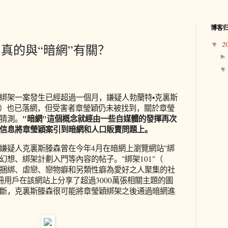
博客
2
▼
真的與“暗網”有關？
綁架一案發生已經超過一個月，嫌疑人勃蘭特•克裏斯
stensen）也已落網，但受害者章瑩穎仍未被找到，關於章瑩
"暗網"這個概念就經由一些自媒體的發揮再次
猜測。
信息將章瑩穎案引到暗網和人口販賣問題上。
嫌疑人克裏斯滕森曾在今年4月在暗網上瀏覽網站"綁
架幻想、綁架計劃入門等內容的帖子。"綁架101"（
）是一個以捆綁、虐戀、戀物癖和另類性癖為愛好之人聚集的社
冊用戶在該網站上分享了超過3000萬張相關主題的圖
斷，克裏斯滕森很可能將章瑩穎綁架之後通過暗網進