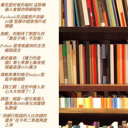
養花愛好者的福利 這款機
器人會幫你照顧植物
Facebook月活躍用戶突破
20億 發展中國家用戶成
關鍵
抱歉，你期待了那麼久的
「黃皮子墳」不及格！
Python 是增長最快的主流
編程語言
劇史最高：《權力的遊
戲》第七季第七集收視
總量高達1650萬次
微軟新專利暗示Surface智
能手機細節
【毀三觀｜這些中國人良
心大大地壞了！】
調查：相當一部分美國人
願意為1000美元泄露隱
私數據
“到銀行取錢的人比存錢的
還多”在今年二季度再度
上演