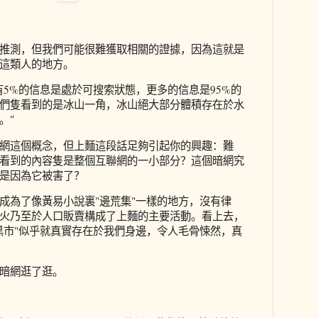
推測，但我們可能很難獲取相關的證據，因為這就是
這類人的地方。
有5%的信息是處於可搜索狀態，更多的信息是95%的
們隻看到的是冰山一角，冰山絕大部分體積存在於水
。"
網這個概念，但上麵這段話足夠引起你的興趣：難
看到的內容隻是整個互聯網的一小部分？這個暗網究
是因為它被害了？
成為了像黃易小說裏"邊荒集"一樣的地方，沒有律
火乃至於人口販賣構成了上麵的主要活動。看上去，
黑市"似乎就真實存在於我們身邊，令人毛骨悚然，真
暗網逛了逛。