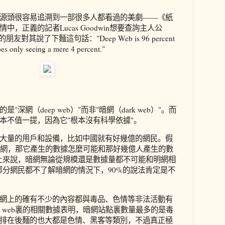
源頭很容易追溯到一部很多人都看過的美劇——《紙
，正義的記者Lucas Goodwin想要查詢主人公
朋友對其說了下麵這句話："Deep Web is 96 percent
bes only seeing a mere 4 percent."
深網（deep web）"而非"暗網（dark web）"。而
本不值一提，因為它"根本沒有科學依據"。
大量的用戶和設備，比如中國就有好幾億的網民。假
暗網，那它產生的數據怎麼可能和那好幾億人產生的數
上來說，暗網無論從規模還是數據量都不可能和明網相
部分網民都不了解暗網的情況下，90%的說法肯定是不
網上的確有不少的內容都與毒品、色情等非法活動有
k web裏的相關數據表明，暗網站點裏數量最多的是毒
排在後麵的也大都是色情、黑客等類別，不過真正極