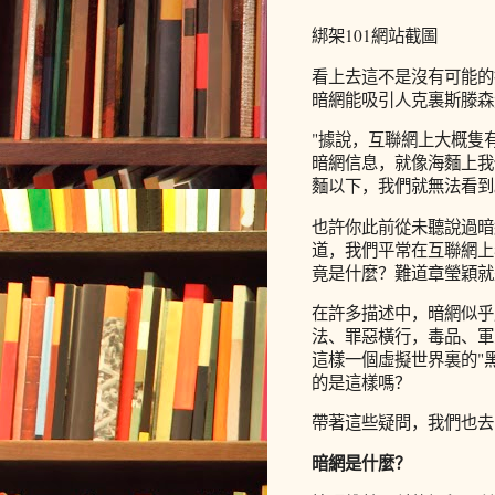
綁架101網站截圖
看上去這不是沒有可能的
暗網能吸引人克裏斯滕森
"據說，互聯網上大概隻
暗網信息，就像海麵上我
麵以下，我們就無法看到
也許你此前從未聽說過暗
道，我們平常在互聯網上
竟是什麼？難道章瑩穎就
在許多描述中，暗網似乎
法、罪惡橫行，毒品、軍
這樣一個虛擬世界裏的"
的是這樣嗎？
帶著這些疑問，我們也去
暗網是什麼？