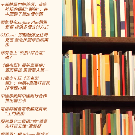
王菲姚晨們的首選，這家
神秘的網紅“醫院”，在
中國到了第20個年頭
微軟發布Surface Plus銷售
套餐 提供多個支付方式
OKCoin：即刻起停止注冊
充值 並逐步關停相關業
務
你有患上“戰狼2綜合症”
嗎？
《福布斯》最新富豪榜：
蓋茨稱雄 馬雲華人第一
14歲少年玩《王者榮
耀》：內購+直播打賞花
掉母親10萬
中國移動與中國銀行合作
推出聯名卡
電信詐騙舍常規套路竟敢
“上門服務”
服務員穿二維碼T恤“催菜
先打賞五塊”遭質疑
懷舊風：把 iPhone 變成老