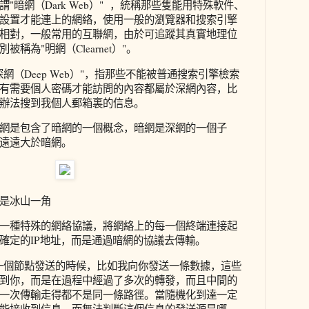
"暗網（Dark Web）" ，統稱那些隻能用特殊軟件、
設置才能連上的網絡，使用一般的瀏覽器和搜索引擎
相對，一般常用的互聯網，由於可追蹤其真實地理位
稱為"明網（Clearnet）"。
網（Deep Web）"，指那些不能被普通搜索引擎檢索
有需要個人密碼才能訪問的內容都屬於深網內容，比
辦法搜到我個人郵箱裏的信息。
網是包含了暗網的一個概念，暗網是深網的一個子
遠遠大於暗網。
是冰山一角
一種特殊的網絡協議，將網絡上的每一個終端連接起
確定的IP地址，而是通過暗網的協議去傳輸。
一個節點發送的時候，比如我向你發送一條數據，這些
到你，而是在過程中經過了多次的轉發，而且中間的
一次傳輸走得都不是同一條路徑。當隨機化到達一定
能接收到信息，而無法判斷這個信息的發送源是哪