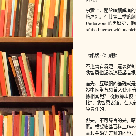
事實上，關於暗網謠言的
牌屋》。在其第二季的劇情中
Underwood的黑曆史，他的
of the Internet,with us ple
《紙牌屋》劇照
不過請看清楚，這裏提到的是"
裴智勇也認為這種謠言根
首先，互聯網的基礎就是
設中國隻有50萬人使用
據相當呢？"從數據規模
比"，裴智勇說道，在大
負責任的。
但是，不可諱言的是，暗
關。根據維基百科上Dar
品和金融等方麵的內容，