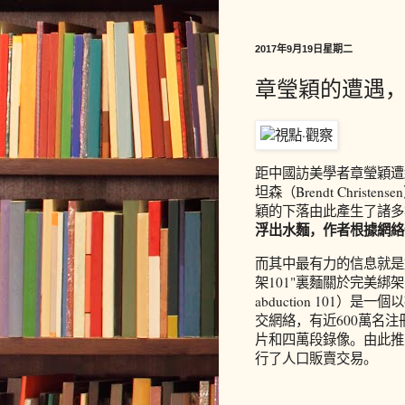
2017年9月19日星期二
章瑩穎的遭遇，
距中國訪美學者章瑩穎遭
坦森（Brendt Chri
穎的下落由此產生了諸多
浮出水麵，作者根據網絡
而其中最有力的信息就是
架101"裏麵關於完美綁
abduction 101
交網絡，有近600萬名注
片和四萬段錄像。由此推
行了人口販賣交易。