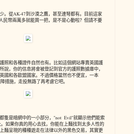
少。從AK-47到沙漠之鷹，甚至連弩都有。目前這家
折，人民幣兩萬多就能買一把，是不是心動啦？但請不要
護照和各種證件自然也有。比如這個網站專賣英國護
所說，你的信息將會被登記到官方的護照數據庫中，
英國和各歐盟國家。不過價格當然也不便宜，一本
麼保障措施，走投無路了再考慮它吧。
隻是暗網中的一小部分，"not Evil"就顯示他們能索
藏網址。如果你真的用心去找，你能在上麵找到太多人性的
上麵呈現的種種遊走在法律以外的黑色交易，其實更