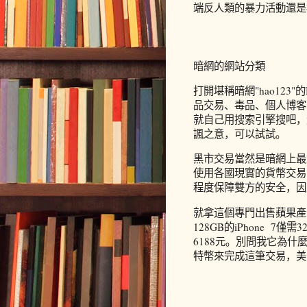
端反人類的暴力活動還是
暗網的網站分類
打開堪稱暗網"hao123
品交易、毒品、個人博客
就自己用搜索引擎搜吧，這
諷之意，可以試試。
黑市交易當然是暗網上最
使用各國現實的貨幣交易
程度保障雙方的安全，因
就拿這個專門出售蘋果產
128GB的iPhone 7
6188元。別問我它為什
特幣來完成這筆交易，美