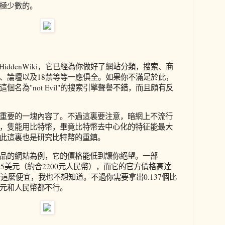
極少數的。
"的HiddenWiki，它已經為你做好了網站分類，搜索、商
、論壇以及18禁等等一應俱全。如果你不滿足於此，
個名為"not Evil"的搜索引擎聲譽不錯，而且頗有反
重要的一塊內容了。不過這裏要注意，暗網上不流行
，隻能用比特幣，畢竟比特幣去中心化的特征能最大
此這裏也是研究比特幣的重鎮。
品的網站為例，它的價格能低到讓你絕望。一部
僅需325美元（約合2200元人民幣），而它的官方價格高達
麼這麼便宜，我也不想知道。不過你需要拿出0.137個比
元和人民幣都不行。