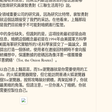
研究院首席研究員裴智勇對《三聯生活周刊》說。
安全領域重要公司的研究員，因為研究比特幣，裴智勇對
就這個話題接受了我們的采訪。在他看來，上麵那段
是我們目前幾乎不可能對暗網進行監管。
中的身份缺失，但諷刺的是，這項技術最初卻是由政
信息，暗網這個概念最初是在1994年由美國軍方科學
月，美國海軍研究實驗所的3名科學家提交了一篇論文，題
提出打造一個係統，使用者在連接因特網時不會向服
統構想中，保護數據的密碼因為像洋蔥一樣層層疊
（Tor, the Onion Router）。
以自己去上麵逛逛，而Tor瀏覽器就是你需要使用的工
zilla 的火狐瀏覽器開發，但它能訪問普通火狐瀏覽器
個Tor瀏覽器，按照攻略裝好網橋，再架起梯子，你就
最黑暗的角落。但請注意，一旦你進入了暗網，你就
需要控製住自己。