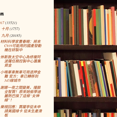
归档
017
(33521)
十月
(1757)
►
九月
(20185)
▼
材料科學家曹春曉：將來
C919可能用的國產發動
機在研製中
休斯敦太空中心為修複阿
波羅任務控製中心籌集
資金
小鳴單車無車可用退押金
難 官方：車已轉移到
345線城市
謝娜一夜之間變美，撞臉
全智賢！原來她偷學迪
麗熱巴換了這條“女神
線”！
樂視回應：賈躍亭從未申
請美國綠卡 從未生產滑
板