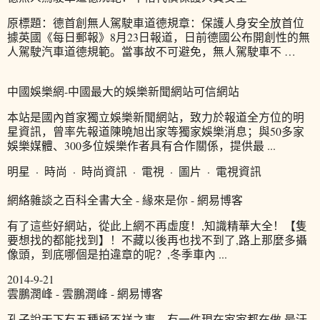
原標題：德首創無人駕駛車道德規章：保護人身安全放首位
據英國《每日郵報》8月23日報道，日前德國公布開創性的無
人駕駛汽車道德規範。當事故不可避免，無人駕駛車不 …
中國娛樂網-中國最大的娛樂新聞網站可信網站
本站是國內首家獨立娛樂新聞網站，致力於報道全方位的明
星資訊，曾率先報道陳曉旭出家等獨家娛樂消息；與50多家
娛樂媒體、300多位娛樂作者具有合作關係，提供最 ...
明星 · 時尚 · 時尚資訊 · 電視 · 圖片 · 電視資訊
網絡雜談之百科全書大全 - 緣來是你 - 網易博客
有了這些好網站，從此上網不再虛度！,知識精華大全！【隻
要想找的都能找到】！不藏以後再也找不到了,路上那麼多攝
像頭，到底哪個是拍違章的呢？,冬季車內 ...
2014-9-21
雲鵬潤峰 - 雲鵬潤峰 - 網易博客
孔子說天下有五種極不祥之事，有一件現在家家都在做,最汙