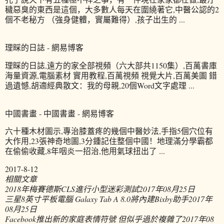
穢惡臭的東西是這個，大多數人每天在圍繞著它,中醫公認的2
個不老秘方 （強身健體，實屬難得）,孩子出生的 ...
理睬的日誌 - 網易博客
理睬的日誌,遠方的家全部視頻（六大部共1150集）,百萬書庫
海量資源,電腦素材 實用教程,百萬視頻 視覺大片,百萬美圖 錯
過遺憾,胡適經典散文：我的母親,20個Word文字處理 ...
中國書畫 - 中國書畫 - 網易博客
六十種木材圖示,專治膝蓋疼的幾個中醫妙法,手指5個穴位有
大作用,23張神奇地圖,3分鍾記住整個中國！地理滿分學霸都
在偷偷收藏,8年咽炎一招治,他用氣球扭出了 ...
2017-8-12
相關文章
2018年梅賽德斯CLS進行小型迷彩測試
2017年08月25日
三星8英寸平板電腦 Galaxy Tab A 8.0將內建Bixby助手
2017年
08月25日
Facebook推出新的家庭表情符號 但似乎過於複雜了
2017年08