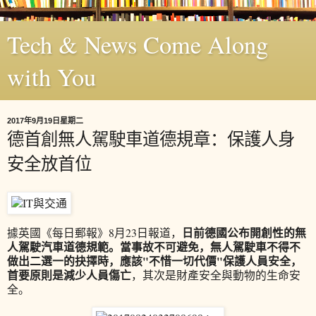
Tech & News Come Along
with You
2017年9月19日星期二
德首創無人駕駛車道德規章：保護人身
安全放首位
日前德國公布開創性的無
據英國《每日郵報》8月23日報道，
人駕駛汽車道德規範。當事故不可避免，無人駕駛車不得不
做出二選一的抉擇時，應該"不惜一切代價"保護人員安全，
首要原則是減少人員傷亡
，其次是財產安全與動物的生命安
全。