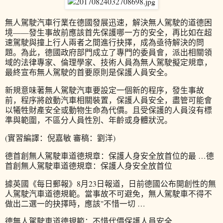
無人駕駛汽車行業在德國發展迅速，解決無人駕駛的道德困
境——發生事故前應該首先保護哪一方的安全，再比如在超
速駕駛與撞上行人兩者之間進行抉擇，成為亟待解決的問
題。為此，德國政府部門成立了專門的委員會，派出相關領
域的法律專家、倫理學家、技術人員為無人駕駛擬定規章，
最終宣布無人駕駛的首要原則是保護人員安全。
新規意味著無人駕駛汽車要設定一個新的程序，發生事故
前，程序將啟動汽車相關裝置，保護人員安全，盡管可能會
以犧牲財產安全或動物生命為代價。且受保護的人員沒有標
準與範圍，不區分人員性別、年齡或身體狀況。
(實習編譯：倪嘉敏 審稿：劉洋)
德首創無人駕駛車道德規章：保護人身安全放首位的最 …德
首創無人駕駛車道德規章：保護人身安全放首位
據英國《每日郵報》8月23日報道，日前德國公布開創性的無
人駕駛汽車道德規範。當事故不可避免，無人駕駛車不得不
做出二選一的抉擇時，應該"不惜一切 …
德無人駕駛車道德規範：不惜代價保護人員安全