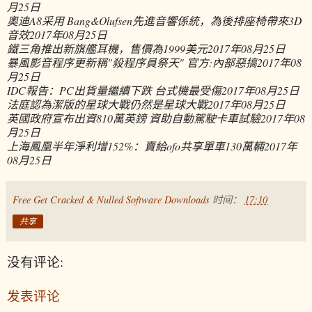
月25日
奧迪A8采用 Bang&Olufsen先進音響係統，為後排座椅帶來3D
音效
2017年08月25日
鐵三角推出新旗艦耳機，售價為1999美元
2017年08月25日
暴風影音程序更新稱"殺程序員祭天" 官方:內部惡搞
2017年08
月25日
IDC報告：PC出貨量繼續下跌 台式機最受傷
2017年08月25日
法庭認為潔版的星球大戰仍然是星球大戰
2017年08月25日
英國政府宣布出資810萬英鎊 資助自動駕駛卡車試驗
2017年08
月25日
上海鳳凰半年淨利增152%：賣給ofo共享單車130萬輛
2017年
08月25日
Free Get Cracked & Nulled Software Downloads
时间：
17:10
共享
没有评论:
发表评论