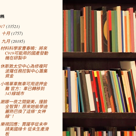
归档
017
(33521)
十月
(1757)
►
九月
(20185)
▼
材料科學家曹春曉：將來
C919可能用的國產發動
機在研製中
休斯敦太空中心為修複阿
波羅任務控製中心籌集
資金
小鳴單車無車可用退押金
難 官方：車已轉移到
345線城市
謝娜一夜之間變美，撞臉
全智賢！原來她偷學迪
麗熱巴換了這條“女神
線”！
樂視回應：賈躍亭從未申
請美國綠卡 從未生產滑
板