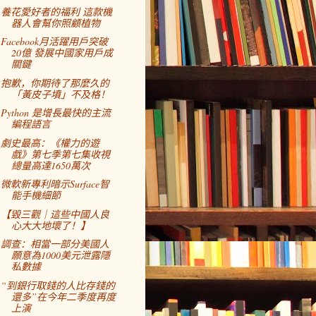
養花愛好者的福利 這款機
器人會幫你照顧植物
Facebook月活躍用戶突破
20億 發展中國家用戶成
關鍵
抱歉，你期待了那麼久的
「黃皮子墳」不及格！
Python 是增長最快的主流
編程語言
劇史最高：《權力的遊
戲》第七季第七集收視
總量高達1650萬次
微軟新專利暗示Surface智
能手機細節
【毀三觀｜這些中國人良
心大大地壞了！】
調查：相當一部分美國人
願意為1000美元泄露隱
私數據
“到銀行取錢的人比存錢的
還多”在今年二季度再度
上演