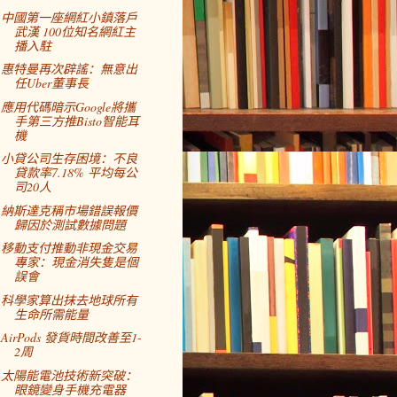
中國第一座網紅小鎮落戶
武漢 100位知名網紅主
播入駐
惠特曼再次辟謠：無意出
任Uber董事長
應用代碼暗示Google將攜
手第三方推Bisto智能耳
機
小貸公司生存困境：不良
貸款率7.18% 平均每公
司20人
納斯達克稱市場錯誤報價
歸因於測試數據問題
移動支付推動非現金交易
專家：現金消失隻是個
誤會
科學家算出抹去地球所有
生命所需能量
AirPods 發貨時間改善至1-
2周
太陽能電池技術新突破：
眼鏡變身手機充電器