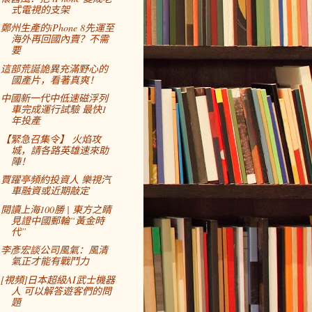
式電視的支架
鄭州生產的iPhone 8先運至
海外再回國內賣？不需
要
這部荒誕詭異充滿野心的
國產片，看著真爽！
中國新一代中低速磁浮列
車完成運行試驗 最快1
年投產
【緊急召集令】 火焰攻
城，請各路英雄速來助
陣！
賈躍亭頻約投資人 樂視汽
車融資或近期敲定
閱讀上海100勝 | 東方之睛
見證中國郵輪“黃金時
代”
李彥宏談公司風氣：風清
氣正才能有戰鬥力
[視頻]日本超級AI武士機器
人 可以解答遊客們的問
題