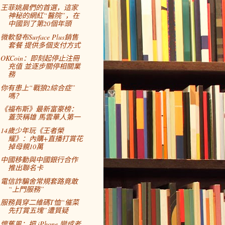
王菲姚晨們的首選，這家
神秘的網紅“醫院”，在
中國到了第20個年頭
微軟發布Surface Plus銷售
套餐 提供多個支付方式
OKCoin：即刻起停止注冊
充值 並逐步關停相關業
務
你有患上“戰狼2綜合症”
嗎？
《福布斯》最新富豪榜：
蓋茨稱雄 馬雲華人第一
14歲少年玩《王者榮
耀》：內購+直播打賞花
掉母親10萬
中國移動與中國銀行合作
推出聯名卡
電信詐騙舍常規套路竟敢
“上門服務”
服務員穿二維碼T恤“催菜
先打賞五塊”遭質疑
懷舊風：把 iPhone 變成老