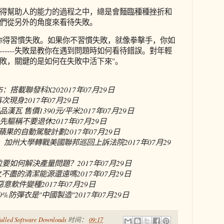
得幫助人的能力的過程之中，總是會麵臨種種挫折和
們從另外的角度來看待失敗。
你得習慣失敗。如果你不習慣失敗，就像拳擊手，你如
-----失敗是教你在遇到問題時如何看待錯誤。對年輕
敗，關鍵的是如何在失敗中活下來"。
發布：搭載聯發科X20
2017年07月29日
再次現身
2017年07月29日
漢瓦 售價1390元/平米
2017年07月29日
先驅稱不要退休
2017年07月29日
觀蘋果的自動駕駛計劃
2017年07月29日
回合：加州大學轉戰美國聯邦巡回上訴法院
2017年07月29
斯拉要如何解決產量問題？
2017年07月29日
之不盡的清潔能源還遠嗎
2017年07月29日
型惡意軟件變種
2017年07月29日
0%防彈衣是"中國製造"
2017年07月29日
ulled Software Downloads
时间：
09:17