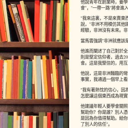
他說青年在創業時，要學
會"，"一帶一路"將會
"我來這裏，不是來賣東
說，"非洲不用模仿其他
經驗，非洲沒有未來。非
當馬雲強調"非洲就應該
他進而闡述了自己對於全
則是堅定信仰者，過去2
會。這是我堅信的，用互
他說，這是非洲麵臨的彎
事實，我通過一個早上看
"我有著熱忱的信心，因
怎麼讓這個東西成為現實
他建議年輕人要學會關照
幫助你？你是誰？別人憑
是因為你值得幫助。給你
了別人的信任"。