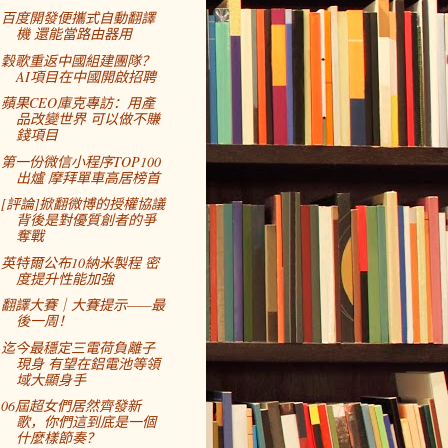
百度開發便攜式自動翻譯
機 還能當路由器用
穀歌重返中國組建團隊？
AI項目在中國開啟招聘
蘋果CEO庫克專訪：用產
品改變世界 可以做不賺
錢項目
第一份微信小程序TOP100
出爐 摩拜單車高居榜首
[評論]掀翻微博的授權協議
背後是對優質創者的爭
奪戰
英特爾公布10納米製程 密
度提升性能加強
翻譯大賽｜大賽提示——最
後一周！
迄今最穩定三電荷負離子
現身 有望在鋁電池等領
域大顯身手
06屆超女們居然齊發新
歌，你們這到底是一個
什麼樣節奏？