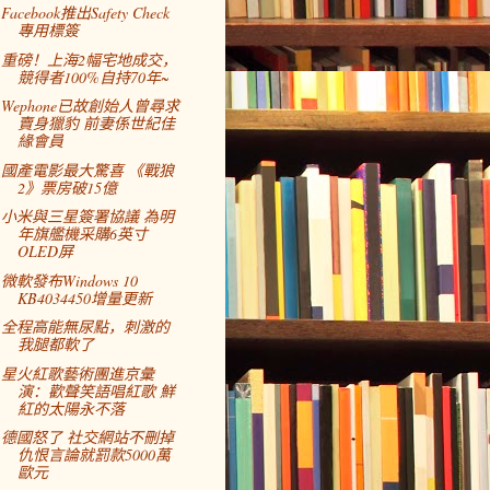
Facebook推出Safety Check
專用標簽
重磅！上海2幅宅地成交，
競得者100%自持70年~
Wephone已故創始人曾尋求
賣身獵豹 前妻係世紀佳
緣會員
國產電影最大驚喜 《戰狼
2》票房破15億
小米與三星簽署協議 為明
年旗艦機采購6英寸
OLED屏
微軟發布Windows 10
KB4034450增量更新
全程高能無尿點，刺激的
我腿都軟了
星火紅歌藝術團進京彙
演：歡聲笑語唱紅歌 鮮
紅的太陽永不落
德國怒了 社交網站不刪掉
仇恨言論就罰款5000萬
歐元