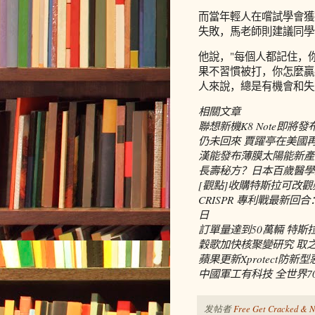
而當年輕人在嚐試學會獲
失敗，馬老師則建議同學
他說，"每個人都記住，
果不習慣被打，你怎麼贏-
人來說，總是有機會和失
相關文章
聯想新機K8 Note即將
仍未回來 賈躍亭在美國
漢能發布薄膜太陽能新產品
長壽秘方？日本百歲醫學
[觀點]收購特斯拉可改
CRISPR 專利戰最新
日
訂單量達到50萬輛 特
穀歌加快核聚變研究 取
蘋果更新Xprotect防新
中國軍工有科技 全世界7
发帖者
Free Get Cracked & N