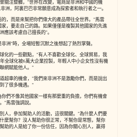
會關注整體，"世界在改變，電商是非洲和中國的機
進入非洲，阿裏巴巴非常願意成為探索者和執行者之一。
西的，而是來幫把你們偉大的產品帶往全世界。"馬雲
國家，要走自己的路。如果僅僅是複製其他國家的先進
洲應該考慮自己擅長的"。
是非洲"時，全場短暫沉默之後想起了熱烈掌聲。
球化的一些觀點，"有人不喜歡全球化、全球貿易，我
0年全球化被6萬大企業控製，年輕人中小企女性沒有機
聯網賦能他人。"
道超車的機會，"我們來非洲不是激勵你們，而是說出
到了很多機遇。"
為你們不像其他國家一樣有那麼重的負擔，你們有機會
。"馬雲強調說。
別人，參加幫助人的活動，這很關鍵。"為什麼人們要
什麼幫你？沒人幫助你很正常，不幫你是常態，幫你
幫助的人是給了你一份信任，因為你關心別人，贏得