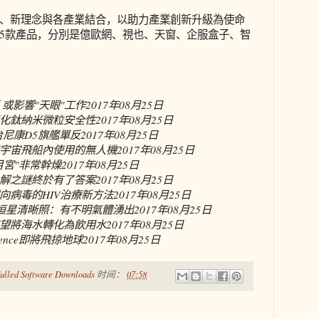
、新理念與各產業結合，以助力產業創新升級為使命
5款產品，分別是億歐網、視也、天窗、企服盒子、智
或影響"天眼"工作
2017年08月25日
化鈦納米微粒安全性
2017年08月25日
3台尼康D5旗艦單反
2017年08月25日
宇宙飛船內使用的無人機
2017年08月25日
月宮"非常幹燥
2017年08月25日
解之謎終於有了答案
2017年08月25日
向病毒的HIV治療新方法
2017年08月25日
亮恒星清晰照：有不明氣體湧出
2017年08月25日
望將海水轉化為飲用水
2017年08月25日
ence即將飛掠地球
2017年08月25日
ulled Software Downloads
时间：
07:58