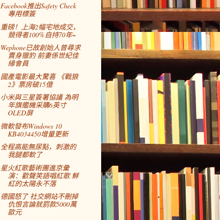
Facebook推出Safety Check
專用標簽
重磅！上海2幅宅地成交，
競得者100%自持70年~
Wephone已故創始人曾尋求
賣身獵豹 前妻係世紀佳
緣會員
國產電影最大驚喜 《戰狼
2》票房破15億
小米與三星簽署協議 為明
年旗艦機采購6英寸
OLED屏
微軟發布Windows 10
KB4034450增量更新
全程高能無尿點，刺激的
我腿都軟了
星火紅歌藝術團進京彙
演：歡聲笑語唱紅歌 鮮
紅的太陽永不落
德國怒了 社交網站不刪掉
仇恨言論就罰款5000萬
歐元