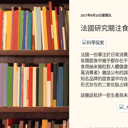
2017年9月15日星期五
法國研究關注
法國一份專注於日常消費
各類甜食中幾乎都存在不
食用納米微粒對人體健康
萬消費者》雜誌公布的調
知名品牌的甜食當中均含
形式存在的二氧化鈦占總量
該雜誌批評一些生產商未