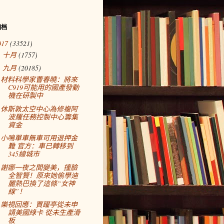
归档
017
(33521)
十月
(1757)
►
九月
(20185)
▼
材料科學家曹春曉：將來
C919可能用的國產發動
機在研製中
休斯敦太空中心為修複阿
波羅任務控製中心籌集
資金
小鳴單車無車可用退押金
難 官方：車已轉移到
345線城市
謝娜一夜之間變美，撞臉
全智賢！原來她偷學迪
麗熱巴換了這條“女神
線”！
樂視回應：賈躍亭從未申
請美國綠卡 從未生產滑
板