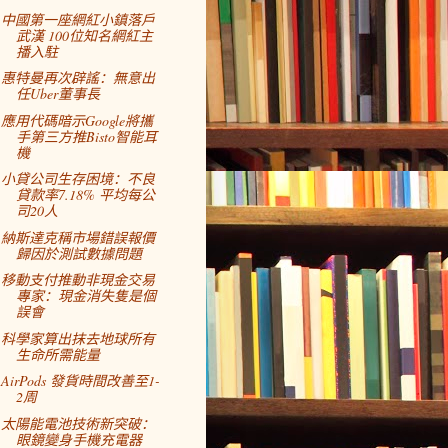
中國第一座網紅小鎮落戶
武漢 100位知名網紅主
播入駐
惠特曼再次辟謠：無意出
任Uber董事長
應用代碼暗示Google將攜
手第三方推Bisto智能耳
機
小貸公司生存困境：不良
貸款率7.18% 平均每公
司20人
納斯達克稱市場錯誤報價
歸因於測試數據問題
移動支付推動非現金交易
專家：現金消失隻是個
誤會
科學家算出抹去地球所有
生命所需能量
AirPods 發貨時間改善至1-
2周
太陽能電池技術新突破：
眼鏡變身手機充電器