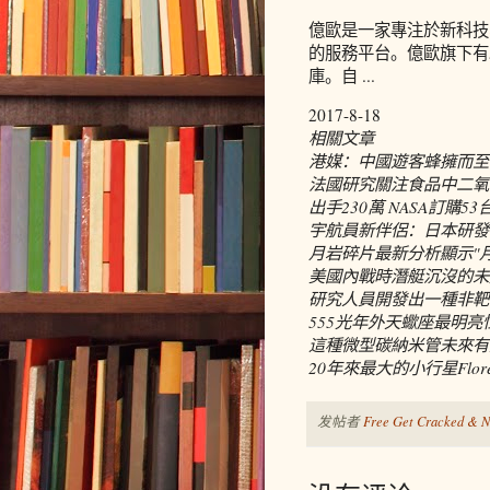
億歐是一家專注於新科技
的服務平台。億歐旗下有
庫。自 ...
2017-8-18
相關文章
港媒：中國遊客蜂擁而至 
法國研究關注食品中二氧
出手230萬 NASA訂購5
宇航員新伴侶：日本研發
月岩碎片最新分析顯示"
美國內戰時潛艇沉沒的未
研究人員開發出一種非靶
555光年外天蠍座最明
這種微型碳納米管未來有
20年來最大的小行星Flor
发帖者
Free Get Cracked & N