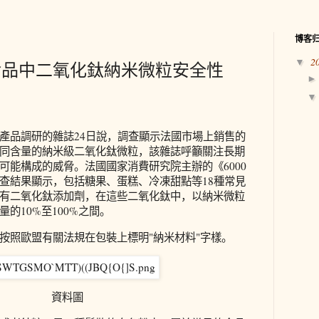
博客
2
▼
食品中二氧化鈦納米微粒安全性
產品調研的雜誌24日說，調查顯示法國市場上銷售的
同含量的納米級二氧化鈦微粒，該雜誌呼籲關注長期
可能構成的威脅。法國國家消費研究院主辦的《6000
查結果顯示，包括糖果、蛋糕、冷凍甜點等18種常見
有二氧化鈦添加劑，在這些二氧化鈦中，以納米微粒
的10%至100%之間。
按照歐盟有關法規在包裝上標明"納米材料"字樣。
資料圖