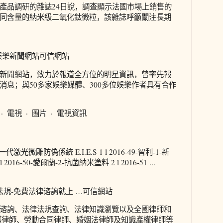
產品調研的雜誌24日說，調查顯示法國市場上銷售的
同含量的納米級二氧化鈦微粒，該雜誌呼籲關注長期
娛樂新聞網站可信網站
新聞網站，致力於報道全方位的明星資訊，曾率先報
消息；與50多家娛樂媒體、300多位娛樂作者具有合作
· 電視 · 圖片 · 電視資訊
新一代激光微雕防偽係統 E.I.E.S 1 l 2016-49-智利-1-新
16-50-愛爾蘭-2-抗菌納米塗料 2 l 2016-51 ...
法規-免費法律谘詢就上 …可信網站
谘詢、法律法規查詢、法律知識瀏覽以及全國律師和
護律師、勞動合同律師、婚姻法律師及知識產權律師等