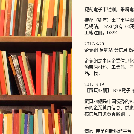
捷配電子市場網，采購電
捷配（維庫）電子市場網（w
易網站。DZSC擁有100
工廠注冊。DZSC ...
2017-8-20
企彙網-建網站 發信息 
企彙網是中國企業信息化
涵蓋原材料、工業品、消
品、找 ...
2017-8-19
【黃頁88網】-B2B電子
黃頁88網是中國優秀的
布的企業黃頁信息、供應
布信息首選黃頁88網 ...
億歐_產業創新服務平台