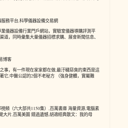
器服務平台,科學儀器設備交易網
om)是專業儀器設備行業門戶網站，實驗室儀器導購評測平
渠道，同時彙集大量儀器招標求購、展會新聞信息、
網易博客
之事，有一件現在家家都在做,最汙穢惡臭的東西是這
著它,中醫公認的2個不老秘方 （強身健體，實屬難
視頻（六大部共1150集）,百萬書庫 海量資源,電腦素
視覺大片,百萬美圖 錯過遺憾,胡適經典散文：我的母