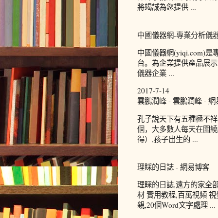
將竭誠為您提供 ...
中國儀器網-專業分析儀
中國儀器網(yiqi.c
台。為企業提供產品展示
儀器企業 ...
2017-7-14
雲鵬潤峰 - 雲鵬潤峰 - 
孔子說天下有五種極不祥
個，大多數人每天在圍繞
得）,孩子出生的 ...
理睬的日誌 - 網易博客
理睬的日誌,遠方的家全部
材 實用教程,百萬視頻 
親,20個Word文字處理 ...