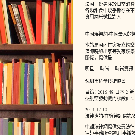
法國一份專注於日常消費
各類甜食中幾乎都存在不
食用納米微粒對人 …
中國娛樂網-中國最大的
本站是國內首家獨立娛樂
道陳曉旭出家等獨家娛樂
關係，提供最 ...
明星 · 時尚 · 時尚資訊 
深圳市科學技術協會
目錄 l 2016-48-日本-2-
型航空發動機內核設計 2 l 20
2014-12-10
法律谘詢/在線律師谘詢/
中顧法律網提供免費法律
律師事務所查詢,刑事辯