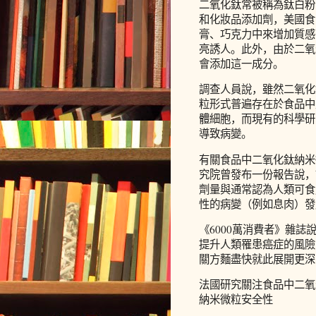
二氧化鈦常被稱為鈦白粉
和化妝品添加劑，美國食
膏、巧克力中來增加質感
亮誘人。此外，由於二氧
會添加這一成分。
調查人員說，雖然二氧化
粒形式普遍存在於食品中
體細胞，而現有的科學研
導致病變。
有關食品中二氧化鈦納米
究院曾發布一份報告說，
劑量與通常認為人類可食
性的病變（例如息肉）發
《6000萬消費者》雜
提升人類罹患癌症的風險
關方麵盡快就此展開更深
法國研究關注食品中二氧
納米微粒安全性