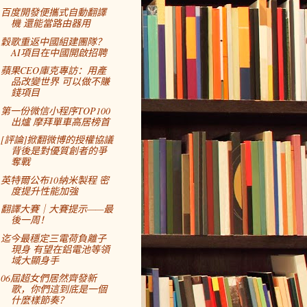
百度開發便攜式自動翻譯
機 還能當路由器用
穀歌重返中國組建團隊？
AI項目在中國開啟招聘
蘋果CEO庫克專訪：用產
品改變世界 可以做不賺
錢項目
第一份微信小程序TOP100
出爐 摩拜單車高居榜首
[評論]掀翻微博的授權協議
背後是對優質創者的爭
奪戰
英特爾公布10納米製程 密
度提升性能加強
翻譯大賽｜大賽提示——最
後一周！
迄今最穩定三電荷負離子
現身 有望在鋁電池等領
域大顯身手
06屆超女們居然齊發新
歌，你們這到底是一個
什麼樣節奏？