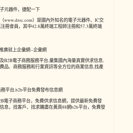
子元器件，捷配一下
ww.dzsc.com）是國內外知名的電子元器件、IC交
萬注冊會員，其中42.8萬終端工程師注冊和57.3萬終端
做推廣就上企彙網--企彙網
及B2B電子商務服務平台,彙集國內海量真實供求信息,
費品、商務服務和行業資訊等全方位的商業信息,找產
商務平台,b2b平台免費發布信息網
B2B電子商務平台，免費供求信息網，提供最新免費發
信息，找客戶、找求購盡在黃頁88網b2b平台，免費發