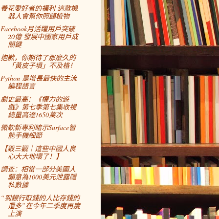
養花愛好者的福利 這款機
器人會幫你照顧植物
Facebook月活躍用戶突破
20億 發展中國家用戶成
關鍵
抱歉，你期待了那麼久的
「黃皮子墳」不及格！
Python 是增長最快的主流
編程語言
劇史最高：《權力的遊
戲》第七季第七集收視
總量高達1650萬次
微軟新專利暗示Surface智
能手機細節
【毀三觀｜這些中國人良
心大大地壞了！】
調查：相當一部分美國人
願意為1000美元泄露隱
私數據
“到銀行取錢的人比存錢的
還多”在今年二季度再度
上演