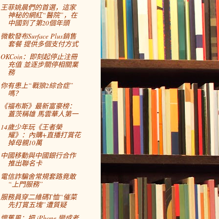
王菲姚晨們的首選，這家
神秘的網紅“醫院”，在
中國到了第20個年頭
微軟發布Surface Plus銷售
套餐 提供多個支付方式
OKCoin：即刻起停止注冊
充值 並逐步關停相關業
務
你有患上“戰狼2綜合症”
嗎？
《福布斯》最新富豪榜：
蓋茨稱雄 馬雲華人第一
14歲少年玩《王者榮
耀》：內購+直播打賞花
掉母親10萬
中國移動與中國銀行合作
推出聯名卡
電信詐騙舍常規套路竟敢
“上門服務”
服務員穿二維碼T恤“催菜
先打賞五塊”遭質疑
懷舊風：把 iPhone 變成老