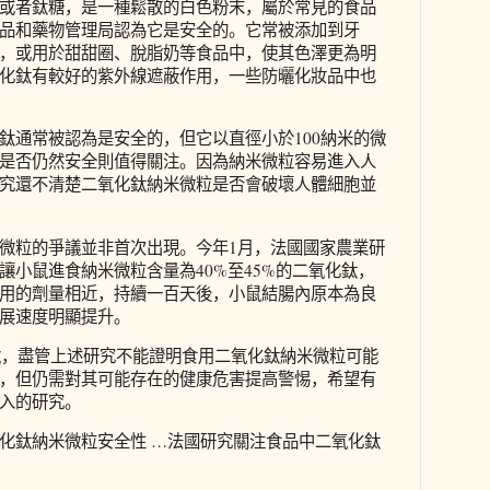
或者鈦糖，是一種鬆散的白色粉末，屬於常見的食品
品和藥物管理局認為它是安全的。它常被添加到牙
，或用於甜甜圈、脫脂奶等食品中，使其色澤更為明
化鈦有較好的紫外線遮蔽作用，一些防曬化妝品中也
鈦通常被認為是安全的，但它以直徑小於100納米的微
是否仍然安全則值得關注。因為納米微粒容易進入人
究還不清楚二氧化鈦納米微粒是否會破壞人體細胞並
微粒的爭議並非首次出現。今年1月，法國國家農業研
讓小鼠進食納米微粒含量為40%至45%的二氧化鈦，
用的劑量相近，持續一百天後，小鼠結腸內原本為良
展速度明顯提升。
誌說，盡管上述研究不能證明食用二氧化鈦納米微粒可能
，但仍需對其可能存在的健康危害提高警惕，希望有
入的研究。
化鈦納米微粒安全性 …法國研究關注食品中二氧化鈦