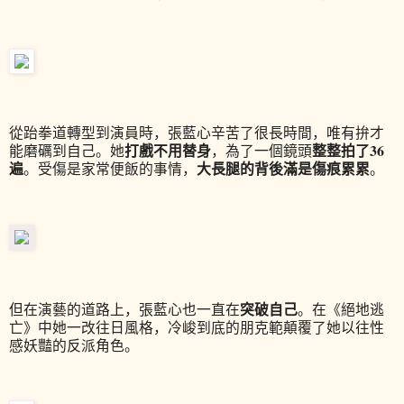
從跆拳道轉型到演員時，張藍心辛苦了很長時間，唯有拚才
打戲不用替身
整整拍了
36
能磨礪到自己。她
，為了一個鏡頭
遍
大長腿的背後滿是傷痕累累
。受傷是家常便飯的事情，
。
突破自己
但在演藝的道路上，張藍心也一直在
。在《絕地逃
亡》中她一改往日風格，冷峻到底的朋克範顛覆了她以往性
感妖豔的反派角色
。