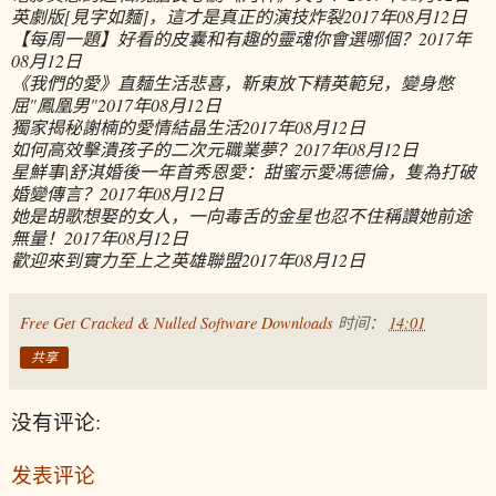
英劇版[見字如麵]，這才是真正的演技炸裂
2017年08月12日
【每周一題】好看的皮囊和有趣的靈魂你會選哪個？
2017年
08月12日
《我們的愛》直麵生活悲喜，靳東放下精英範兒，變身憋
屈"鳳凰男"
2017年08月12日
獨家揭秘謝楠的愛情結晶生活
2017年08月12日
如何高效擊潰孩子的二次元職業夢？
2017年08月12日
星鮮事|舒淇婚後一年首秀恩愛：甜蜜示愛馮德倫，隻為打破
婚變傳言？
2017年08月12日
她是胡歌想娶的女人，一向毒舌的金星也忍不住稱讚她前途
無量！
2017年08月12日
歡迎來到實力至上之英雄聯盟
2017年08月12日
Free Get Cracked & Nulled Software Downloads
时间：
14:01
共享
没有评论:
发表评论