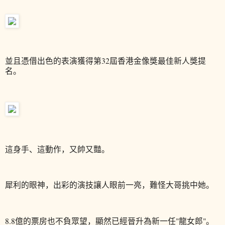
並且憑借出色的表演獲得第32屆香港金像獎最佳新人獎提
名。
這身手、這動作，又帥又豔。
犀利的眼神，出彩的演技讓人眼前一亮，
難怪大哥挑中她。
8.8億的票房也不負眾望，顯然已經晉升為新一任"龍女郎"。