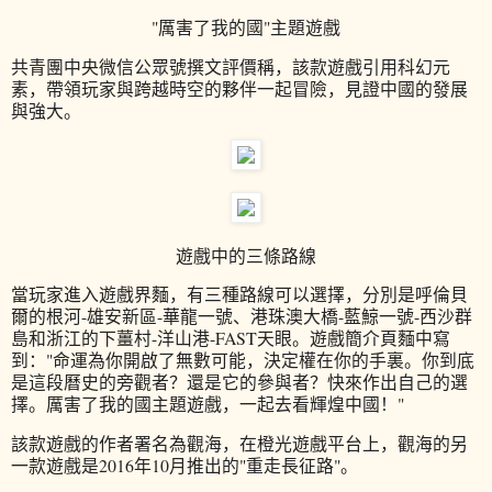
"厲害了我的國"主題遊戲
共青團中央微信公眾號撰文評價稱，該款遊戲引用科幻元
素，帶領玩家與跨越時空的夥伴一起冒險，見證中國的發展
與強大。
遊戲中的三條路線
當玩家進入遊戲界麵，有三種路線可以選擇，分別是呼倫貝
爾的根河-雄安新區-華龍一號、港珠澳大橋-藍鯨一號-西沙群
島和浙江的下薑村-洋山港-FAST天眼。遊戲簡介頁麵中寫
到："命運為你開啟了無數可能，決定權在你的手裏。你到底
是這段曆史的旁觀者？還是它的參與者？快來作出自己的選
擇。厲害了我的國主題遊戲，一起去看輝煌中國！"
該款遊戲的作者署名為觀海，在橙光遊戲平台上，觀海的另
一款遊戲是2016年10月推出的"重走長征路"。