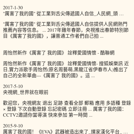
2017-1-30
"厲害了我的國" 從工業到舌尖傳遞國人自信_人民網_頭 …
"厲害了我的國" 從工業到舌尖傳遞國人自信提供人民網熱門
推薦內容等信息。 ... 2017年雞年春節，央視推出春節特別節
目《厲害了我的國》，讓普通工作者們自己拍 ...
周怡然新作《厲害了 我的國》 詮釋愛國情懷 - 酷聯網
周怡然新作《厲害了 我的國》 詮釋愛國情懷- 搜狐娛樂訊 近
日,實力派歌手周怡然(原名周藝萌,黑龍江省伊春市人)推出了
自己的全新單曲---《厲害了 我的國》。這 ...
2017-5-10
央視網_世界就在眼前
歡迎您，央視網友 退出 足跡 查看全部 郵箱 應用 多語種 登錄
× 登錄 下次自動登錄 忘記密碼 立即注冊 ... 厲害了我的國：
CCTV2邀請你當導演 快來參加 第一時間 ...
2015-9-10
厲害了我的國！《EVA》武器被造出來了_撲家漢化平台_ …