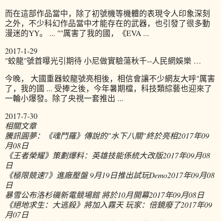
而在這部作品當中，除了初號機等機體的表現令人印象深刻
之外，不少科幻作品當中才能存在的武器，也引發了很多動
漫迷的YY。 ... ""厲害了我的國，《EVA ...
2017-1-29
"蛟龍"號首曝光引期待 小尼做實驗蕩秋千--人民網娛樂 …
今晚， 大國重器蛟龍號亮相後，相信會讓不少網友大呼"厲害
了，我的國 ... 受捧之後，今年暑期檔，科技類綜藝也迎來了
一輪小爆發。除了央視一套推出 ...
2017-7-30
相關文章
騰訊圓夢：《魂鬥羅》傳說的"水下八關"終於亮相
2017年09
月08日
《王者榮耀》策劃爆料：英雄技能係統大改版
2017年09月08
日
《極限競速7》進廠壓盤 9月19日推出試玩Demo
2017年09月08
日
暴雪公布洛杉磯新電競場館 將於10月開幕
2017年09月08日
《絕地求生：大逃殺》將加入霧天 玩家：倍鏡廢了
2017年09
月07日