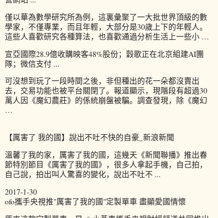
僅以華為數學研究所為例，這裏彙聚了一大批世界頂級的數
學家，不僅專業，而且年輕，大部分是30歲上下的年輕人。
這些人喜歡研究各種算法，也喜歡通過分析生活上一些小 …
宣亞國際28.9億收購映客48%股份；穀歌正在北京組建AI團
隊；微信支付 ...
可沒想到玩了一段時間之後，非但種出的花一朵都沒賣出
去，交易功能也被平台關閉了。報道顯示，現階段有超過30
萬人因《魔幻農莊》的係統崩盤被騙。調查發現，除《魔幻
…
【厲害了 我的國】說出不吐不快的自豪_新浪新聞
溫馨了我的家，厲害了我的國，這幾天《新聞聯播》推出春
節特別節目《厲害了我的國》，很多人拿起手機，自己拍，
自己說，拍出叫人驚喜的變化，說出不吐不 ...
2017-1-30
ofo攜手央視推"厲害了我的國"定製單車 盡顯愛國情懷