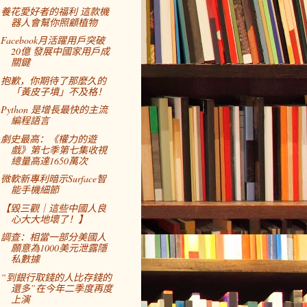
養花愛好者的福利 這款機
器人會幫你照顧植物
Facebook月活躍用戶突破
20億 發展中國家用戶成
關鍵
抱歉，你期待了那麼久的
「黃皮子墳」不及格！
Python 是增長最快的主流
編程語言
劇史最高：《權力的遊
戲》第七季第七集收視
總量高達1650萬次
微軟新專利暗示Surface智
能手機細節
【毀三觀｜這些中國人良
心大大地壞了！】
調查：相當一部分美國人
願意為1000美元泄露隱
私數據
“到銀行取錢的人比存錢的
還多”在今年二季度再度
上演