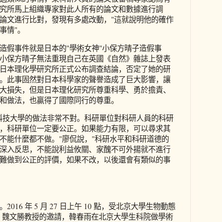
究所馬上組織專家對此人所有的論文和數據進行調
論文進行比對，發現有多處改動，"這就說明他的確作
事情"。
造假事件就是日本的"學術女神"小保方晴子造假事
月，鑒於小保方晴子無法重現自己在英國《自然》雜誌上發表
日本理化學研究所正式公布調查結論，否定了她的研
。此事固然對日本科學家的聲譽造成了巨大影響，讓
大損失，但是日本理化研究所尊重科學、勇於擔責、
和做法，也贏得了國際同行的尊重。
科技大學的做法非常不對。科研單位對科研人員的科研
，科研單位一定要公正。如果能力有限，可以尋求其
不能什麼都不做。"廖侃說，"科研水平和科研道德的
深入反思，不能說利益攸關、家醜不可外揚就不進行
難做到公正的評價，如果不改，以後還會有類似的事
16 年 5 月 27 日上午 10 點，受北京大學生物動態
IC）魏文勝教授的邀請，韓春雨在北京大學生科院做學術