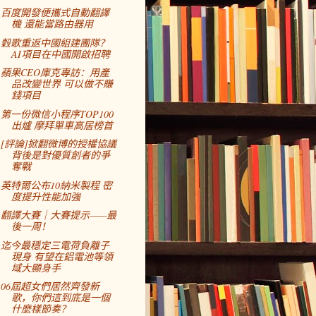
百度開發便攜式自動翻譯
機 還能當路由器用
穀歌重返中國組建團隊？
AI項目在中國開啟招聘
蘋果CEO庫克專訪：用產
品改變世界 可以做不賺
錢項目
第一份微信小程序TOP100
出爐 摩拜單車高居榜首
[評論]掀翻微博的授權協議
背後是對優質創者的爭
奪戰
英特爾公布10納米製程 密
度提升性能加強
翻譯大賽｜大賽提示——最
後一周！
迄今最穩定三電荷負離子
現身 有望在鋁電池等領
域大顯身手
06屆超女們居然齊發新
歌，你們這到底是一個
什麼樣節奏？