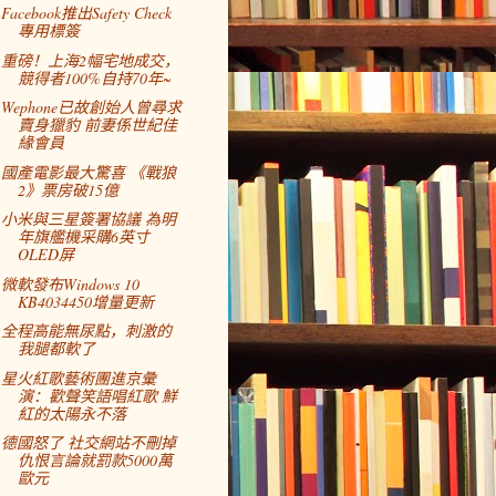
Facebook推出Safety Check
專用標簽
重磅！上海2幅宅地成交，
競得者100%自持70年~
Wephone已故創始人曾尋求
賣身獵豹 前妻係世紀佳
緣會員
國產電影最大驚喜 《戰狼
2》票房破15億
小米與三星簽署協議 為明
年旗艦機采購6英寸
OLED屏
微軟發布Windows 10
KB4034450增量更新
全程高能無尿點，刺激的
我腿都軟了
星火紅歌藝術團進京彙
演：歡聲笑語唱紅歌 鮮
紅的太陽永不落
德國怒了 社交網站不刪掉
仇恨言論就罰款5000萬
歐元