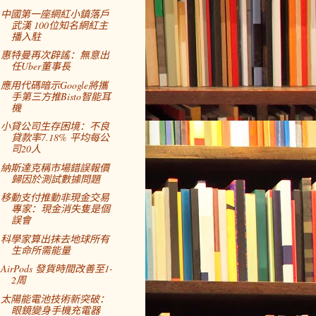
中國第一座網紅小鎮落戶
武漢 100位知名網紅主
播入駐
惠特曼再次辟謠：無意出
任Uber董事長
應用代碼暗示Google將攜
手第三方推Bisto智能耳
機
小貸公司生存困境：不良
貸款率7.18% 平均每公
司20人
納斯達克稱市場錯誤報價
歸因於測試數據問題
移動支付推動非現金交易
專家：現金消失隻是個
誤會
科學家算出抹去地球所有
生命所需能量
AirPods 發貨時間改善至1-
2周
太陽能電池技術新突破：
眼鏡變身手機充電器