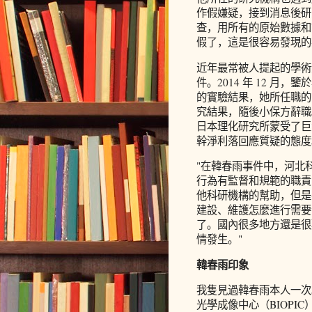
作假嫌疑，接到消息後研
查，用所有的原始數據和
假了，這是很容易發現的
近年最常被人提起的學術
件。2014 年 12 
的實驗結果，她所任職的
究結果，隨後小保方辭職
日本理化研究所蒙受了巨
幹淨利落回應質疑的態度
"在韓春雨事件中，河北
行為有監督和規範的職責
他科研機構的幫助，但是
建設、維護怎麼進行需要
了。國內很多地方還是很
情發生。"
韓春雨印象
我隻見過韓春雨本人一次。20
光學成像中心（BIOP