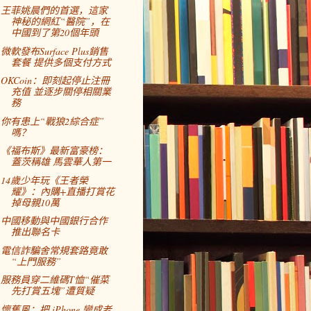
王菲姚晨們的首選，這家
神秘的網紅“醫院”，在
中國到了第20個年頭
微軟發布Surface Plus銷售
套餐 提供多個支付方式
OKCoin：即刻起停止注冊
充值 並逐步關停相關業
務
你有患上“戰狼2綜合症”
嗎？
《福布斯》最新富豪榜：
蓋茨稱雄 馬雲華人第一
14歲少年玩《王者榮
耀》：內購+直播打賞花
掉母親10萬
中國移動與中國銀行合作
推出聯名卡
電信詐騙舍常規套路竟敢
“上門服務”
服務員穿二維碼T恤“催菜
先打賞五塊”遭質疑
懷舊風：把 iPhone 變成老