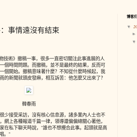
博客
2
▼
件：事情遠沒有結束
 生物技術》撤稿一事，很多一直密切關注此事進展的人
一個時間問題。而撤稿，並不是最終的結果，反而可
一個開始。撤稿意味著什麼？不知從什麼時候起，我
雨的新聞就頭皮發麻，相互訴苦：他怎麼又出來了？
韓春雨
很少接受采訪，沒有核心信息源，諸多業內人士也不
，網上各種報道千篇一律，領導還偏偏總關心著他，
家在私下聊天時說，"誰也不想攪合此事。起頭就是高
唱。"