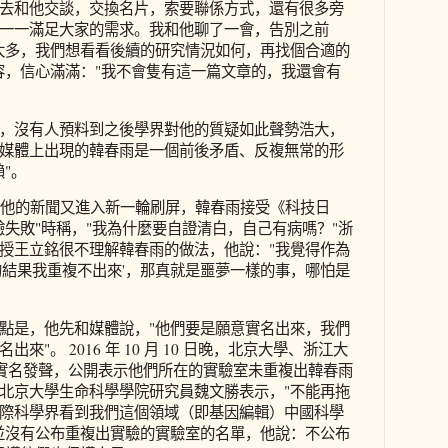
去和他交談，交換名片，索要聯係方式，還有很多旁
一一滿足大家的需求。我和他聊了一會，告別之前
太多，我們想看看後續的研究情況如何，再找個合適的
容，信心滿滿："我不會隻有這一篇文章的，我還會有
，沒有人預料到之後學界對他的質疑如此聲勢浩大，
媒體上出現的韓春雨是一個前後矛盾、反複無常的形
"。
 日，關於他的新聞又進入新一輪刷屏，韓春雨接受《科技日
驗失敗"時稱，"我為什麼要自證清白，自己有病嗎？"浙
授王立銘很不理解韓春雨的做法，他說："我覺得作為
的結果我重複不出來'，那真就是噩夢一樣的事，哪怕是
點是，他先和媒體說，"他們要是願意實名出來，我們
來"。 2016 年 10 月 10 日晚，北京大學、浙江大
學者實名發聲，公開表示他們所在的實驗室未重複出韓春雨
北京大學生命科學學院研究員魏文勝表示，"不能再拖
際科學界看到我們這個領域（即基因編輯）中國科學
並沒有公布重複出實驗的實驗室的名單，他說：不公布