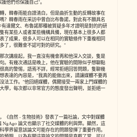
保護他們也保護自己"。
轉，韓春雨能自證清白，但是曲折生動的反轉故事在
嗎？韓春雨在采訪中曾自比布魯諾，對此有不願具名
少有達爾文、布魯諾那種被質疑多年才證明是對的的研
隻有某些人或者某些機構具備，現在基本上很多人都
表了成果，很多人可以在相同的實驗條件下重複相同
多了，很難會不認可對的研究。"
那次講座起，我一直沒有機會再和他深入交談，隻是
句。有幾次通話是晚上，他在實驗的間隙似乎想聊點
很高的警惕，語焉不詳，經常拒絕回答問題，隻聊幾
想表達的內容是，"我真的能做出來，請讓媒體不要再
沒法工作。"他回絕媒體，偶爾接受一兩家上門媒體的
大學，每次都以非常官方的態度發出聲明，並拒絕一
，《自然 - 生物技術》發表了一篇社論，文中對媒體
 NgAgo 論文也顯示了社交媒體的利與弊。顯然，這
科學界留意該論文可能存在的問題發揮了重要作用。
的預期，以為有關這篇論文的問題是直截了當，可以