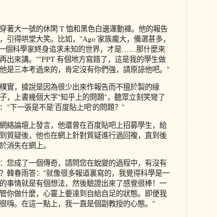
穿著大一號的休閑 T 恤和黑色白邊運動褲。他的報告
，引得哄堂大笑。比如，"Ago 家族龐大，備選甚多，
為一個科學家終身追求未知的世界，才是……那什麼來
出來講。""PPT 有個地方寫錯了，這是我的學生做
他是三本考過來的，肯定沒有你們強，請原諒他吧。"
樸實，據說是因為很少出來作報告而不擅於製的緣
子，上書幾個大字"知乎上的問題"，聽眾立刻笑彎了
"下一張是不是'百度貼上吧'的問題？"
網絡論壇上發言，他還曾在百度貼吧上招募學生，給
到質疑後，他也在網上針對質疑進行過回複，直到後
於消失在網上。
：您成了一個傳奇，請問您在蛻變的過程中，有沒有
？韓春雨答："就像很多報道裏寫的，我覺得科學是一
的事情就是有個想法，然後驗證出來了感覺很棒！一
管你做什麼，心靈上要達到自給自足的狀態。即便我
很嗨。在這一點上，我一直是個副教授的心態。"