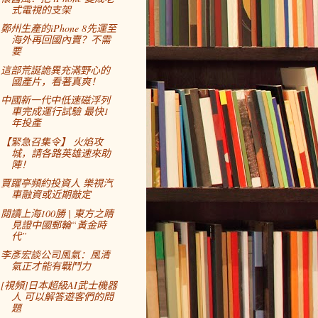
式電視的支架
鄭州生產的iPhone 8先運至
海外再回國內賣？不需
要
這部荒誕詭異充滿野心的
國產片，看著真爽！
中國新一代中低速磁浮列
車完成運行試驗 最快1
年投產
【緊急召集令】 火焰攻
城，請各路英雄速來助
陣！
賈躍亭頻約投資人 樂視汽
車融資或近期敲定
閱讀上海100勝 | 東方之睛
見證中國郵輪“黃金時
代”
李彥宏談公司風氣：風清
氣正才能有戰鬥力
[視頻]日本超級AI武士機器
人 可以解答遊客們的問
題