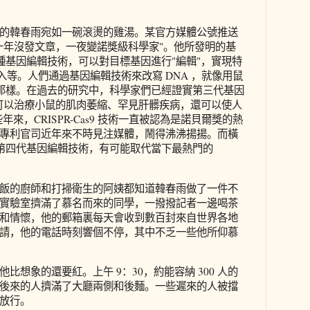
的韓春雨宛如一碗滾燙的雞湯。某官方媒體公號推送
十年沒發文章，一夜變諾獎級科學家"。他所發明的基
是一種基因編輯技術，可以對目標基因進行"編輯"，實現特
加入等。人們通過基因編輯技術來改寫 DNA ，就像用鼠
文檔那樣。在過去的研究中，科學家們已經證實第三代基因
as9 可以治療小鼠的肌肉萎縮、罕見肝髒疾病，還可以使人
些年來，CRISPR-Cas9 技術一直被認為是諾貝爾獎的熱
專利官司近年來不時見注媒體，鬧得沸沸揚揚。而橫
譽為第四代基因編輯技術，有可能取代當下最熱門的
飯的廚師和打掃衛生的阿姨都知道韓春雨做了一件不
實驗室擠滿了慕名而來的同學，一撥撥記者一邊喝茶
和情懷，他的郵箱裏每天會收到數百封來自世界各地
請，他的電話時刻響個不停，其中不乏一些他所仰慕
比想象的還要紅。上午 9：30，約能容納 300 人的
後來的人擠滿了大廳兩側和後麵。一些遲來的人被擋
放行。