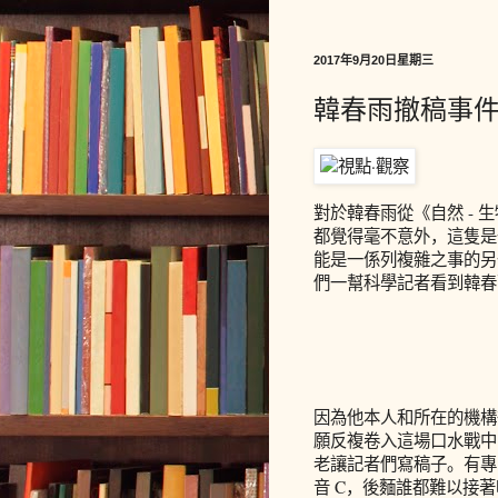
2017年9月20日星期三
韓春雨撤稿事
對於韓春雨從《自然 -
都覺得毫不意外，這隻是
能是一係列複雜之事的另
們一幫科學記者看到韓春
因為他本人和所在的機構
願反複卷入這場口水戰中
老讓記者們寫稿子。有專
音 C，後麵誰都難以接著