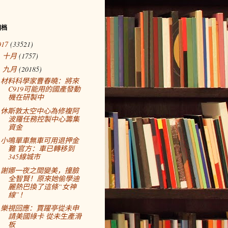
归档
017
(33521)
十月
(1757)
►
九月
(20185)
▼
材料科學家曹春曉：將來
C919可能用的國產發動
機在研製中
休斯敦太空中心為修複阿
波羅任務控製中心籌集
資金
小鳴單車無車可用退押金
難 官方：車已轉移到
345線城市
謝娜一夜之間變美，撞臉
全智賢！原來她偷學迪
麗熱巴換了這條“女神
線”！
樂視回應：賈躍亭從未申
請美國綠卡 從未生產滑
板