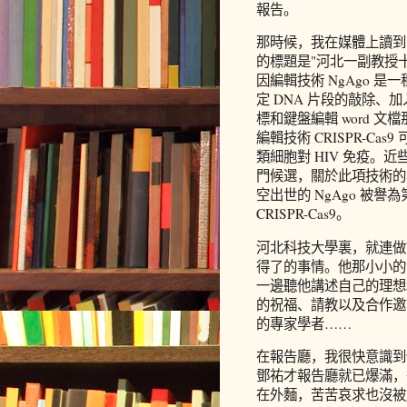
報告。
那時候，我在媒體上讀到
的標題是"河北一副教授
因編輯技術 NgAgo 
定 DNA 片段的敲除、
標和鍵盤編輯 word 
編輯技術 CRISPR-C
類細胞對 HIV 免疫。近
門候選，關於此項技術的
空出世的 NgAgo 被
CRISPR-Cas9。
河北科技大學裏，就連做
得了的事情。他那小小的
一邊聽他講述自己的理想
的祝福、請教以及合作邀
的專家學者……
在報告廳，我很快意識到他
鄧祐才報告廳就已爆滿，
在外麵，苦苦哀求也沒被