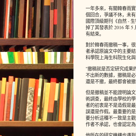
一年多來，有關韓春雨實
個回合，爭議不休，未有定
國際頂級期刊《自然 -
掉了其發表於 2016 年 
有結束。
對於韓春雨撤稿一事，很
者承認原論文中的主要結
科學院上海生科院生化與
"撤稿就是否定研究成果
不出新的數據，撤稿是必
還是不撤，最終都會被撤
但是撤稿並不能證明論文
術調查，最終由學校的學
者的初衷是不是造假是最
誤還是作假。最重要的是
要分析這種不一致是主觀
作者不承認，也會認定為
他所在的研究機構也遇到