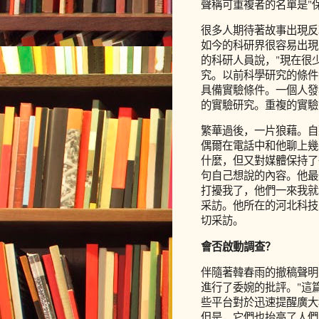
聲稱可重複者的名單是"
很多人期待著故事出現反
如今的科研界很容易出現
的科研人員說，"現在很
究。以前科學研究的條件
具備實驗條件。一個人發
的實驗研究。重複的實驗
繁華過後，一片狼藉。自
偶爾在電話中和他聊上幾
什麼，但又對媒體保持了
句自己想說的內容。他最
打擾我了，他們一來我就
采訪。他所在的河北科技
切采訪。
會否啟動調查？
伴隨著韓春雨的撤稿聲明
進行了委婉的批評。"這篇
些平台對於迅速提醒廣大
但是，它們也抬高了人們