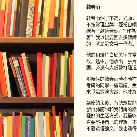
韓春雨
韓春雨個子不高，光頭，
不按常理出牌，經常自嘲
總有一款適合你。""作
著？我以後要回去多練練再
的，就是論文第一作者。
他的幻燈片白底黑字異常
故。途中，他放出一張片
腰。旁邊有人低聲打趣道：
那時候的韓春雨時不時在
考研的同學一些建議。受
來爭論愈演愈烈，他才終
講座結束後，有聽眾提問
發自肺腑想和我們說的話
種好的生活方式。我最嗨
直要堅持自己的理想。不
不發這個論文，我也過得