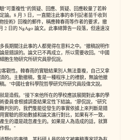
驗"可重複性"的質疑、回應、質疑、回應較量了若幹
論。8 月 3 日，一直關注此事的本刊記者苗千收到
 生物技術》回複的郵件，稱應韓春雨等作者的要求，撤
5 月 2 日的 NgAgo 論文。此事總算告一段落，但遠遠沒
多長期關注此事的人都覺得在意料之中。"撤稿說明作
論是錯誤的。論文已不再成立，所以需要收回。"中國
細胞生物研究所研究員廖侃說。
的客觀性。韓春雨的實驗結果別人無法重複，自己又拿
須的。主動撤稿，隻是一種程序上的禮貌，無論他撤
稿。"中國社會科學院哲學研究所研究員段偉文說。
就是造假。"接下來他所在的學校應該展開對此事的學
術委員會根據調查結果定性下結論。"廖侃說，"研究
難判別的，我們隻能從發生的事實依據上來判斷是錯
用實驗的原始數據和論文進行對比，如果有不一致，
產生的還是疏忽產生的。如果是人為造成的話，就算
作假。"
過類似的事情，某科研人員的論文被審稿專家認為有