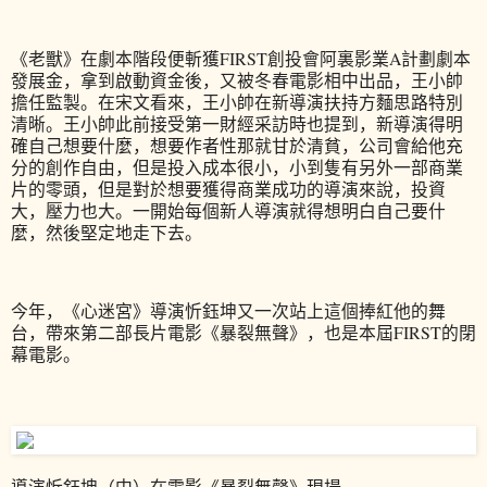
《老獸》在劇本階段便斬獲FIRST創投會阿裏影業A計劃劇本
發展金，拿到啟動資金後，又被冬春電影相中出品，王小帥
擔任監製。在宋文看來，王小帥在新導演扶持方麵思路特別
清晰。王小帥此前接受第一財經采訪時也提到，新導演得明
確自己想要什麼，想要作者性那就甘於清貧，公司會給他充
分的創作自由，但是投入成本很小，小到隻有另外一部商業
片的零頭，但是對於想要獲得商業成功的導演來說，投資
大，壓力也大。一開始每個新人導演就得想明白自己要什
麼，然後堅定地走下去。
今年，《心迷宮》導演忻鈺坤又一次站上這個捧紅他的舞
台，帶來第二部長片電影《暴裂無聲》，也是本屆FIRST的閉
幕電影。
導演忻鈺坤（中）在電影《暴裂無聲》現場