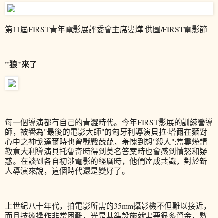
第11屆FIRST青年電影展評委會主席婁燁 供圖/FIRST電影節
"狼"來了
每一個導演都有自己的青澀時代。今年FIRST影展的訓練營導
師，被譽為"最後的電影大師"的匈牙利導演貝拉·塔爾在麵對
心中之神戈達爾時也曾戰戰兢兢，羞愧到想"殺人";當婁燁請
教意大利導演貝托魯奇時得到莫名答案時也會感到憤怒和疑
惑。在談到各自初涉電影的經曆時，他們達成共識，對於新
人導演來說，這個時代還是變好了。
上世紀八十年代，拍電影所需的35mm攝影機不但難以接近，
而且技術操作非常困難，光是基準設施就需要很多資金，數