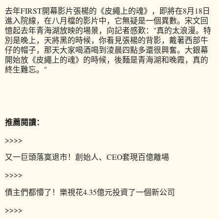
去年FIRST開幕影片張楊的《皮繩上的魂》，即將在8月18日
進入院線，在八月檔的影片中，它無疑是一個異數。宋文回
憶起去年青海湖放映的場景，向記者感歎："真的太浪漫。特
別是晚上，天將黑的時候，你看見張楊的背影，戴著西部牛
仔的帽子，那天大家喝酒喝到淩晨四點多還很興奮。大銀幕
開始放《皮繩上的魂》的時候，後麵是青海湖和晚霞，真的
終生難忘。"
推薦閱讀：
>
>
>
>
又一巨頭落寞退市！創始人、CEO套現百億離場
>
>
>
>
債主們都懵了！樂視花4.35億元投資了一個新公司
>
>
>
>