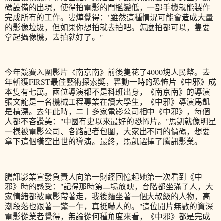
碼設備的出現，使得拍電影的門檻變低，一部手機就能製作
完成所有的工作。婁燁覺得："雖然這種情況可能會造成大量
的影像垃圾，但如果你想拍就去拍吧。怎麼拍都可以，隻要
拿起攝像機，去拍就好了。"
今年競賽入圍影片《南京南》前後隻花了4000塊人民幣。去
年斬獲FIRST最佳藝術探索獎，轟動一時的恐怖片《中邪》成
本隻有七萬。兩位導演都不是科班出身，《南京南》的導演
張文龍是一名機械工程專業在讀大學生，《中邪》導演馬凱
是橫漂。去年此時，二十多家電影公司相中《中邪》，每個
人都不吝讚美："中國有史以來最好的恐怖片。"馬凱就像明星
一樣被電影公司、各路記者包圍，大家出不同的價碼，想要
拿下這個橫空出世的導演。最終，馬凱選擇了騰訊影業。
騰訊影業宣發負責人向第一財經回憶起她第一次看到《中
邪》時的感受："記得那時第二場放映，台階都坐滿了人，大
家情緒都被電影帶著走，我後麵坐著一個大叔級的人物，高
潮段落也跟著一驚一乍，真挺嚇人的。"這位閱片無數的資深
電影從業者覺得，無論從何種角度來看，《中邪》都是完成