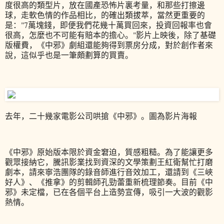
度很高的類型片，放在國產恐怖片裏考量，和那些打擦邊
球，走軟色情的作品相比，的確出類拔萃，當然更重要的
是："7萬塊錢，即便我們花幾十萬買回來，投資回報率也會
很高，怎麼也不可能有賠本的擔心。"影片上映後，除了基礎
版權費，《中邪》劇組還能夠得到票房分成，對於創作者來
說，這似乎也是一筆頗劃算的買賣。
去年，二十幾家電影公司哄搶《中邪》。圖為影片海報
《中邪》原始版本限於資金窘迫，質感粗糙。為了能讓更多
觀眾接納它，騰訊影業找到資深的文學策劃王紅衛幫忙打磨
劇本，請來寧浩團隊的錄音師進行音效加工，還請到《三峽
好人》、《推拿》的剪輯師孔勁蕾重新梳理節奏。目前《中
邪》未定檔，已在各個平台上造勢宣傳，吸引一大波的觀影
熱情。