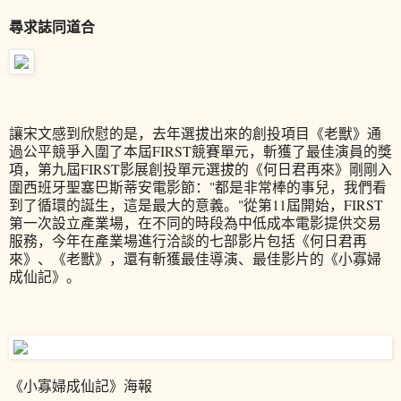
尋求誌同道合
讓宋文感到欣慰的是，去年選拔出來的創投項目《老獸》通
過公平競爭入圍了本屆FIRST競賽單元，斬獲了最佳演員的獎
項，第九屆FIRST影展創投單元選拔的《何日君再來》剛剛入
圍西班牙聖塞巴斯蒂安電影節："都是非常棒的事兒，我們看
到了循環的誕生，這是最大的意義。"從第11屆開始，FIRST
第一次設立產業場，在不同的時段為中低成本電影提供交易
服務，今年在產業場進行洽談的七部影片包括《何日君再
來》、《老獸》，還有斬獲最佳導演、最佳影片的《小寡婦
成仙記》。
《小寡婦成仙記》海報