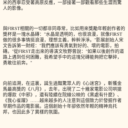
米的西寧忍受著高原反應，一部接著一部觀看那些生澀而驚
人的影像。
與FIRST相關的一切都非同尋常，比如用來獎勵年輕創作者的
獎杯是一塊水晶磚："水晶是透明的，也很浪漫，就像FIRST
做的很多事情挺浪漫，理想主義，幹幹淨淨。"影展創始人宋
文告訴第一財經："我們應該有勇氣對好的、壞的電影，拍
磚。"從FIRST走出來的導演文牧野曾說："如果以後創作的道
路上遇到任何困難，我希望手中的這塊兒磚能夠把它擊碎，
勇敢往前奔。"
向前追溯，在這裏，誕生過豔驚眾人的《心迷宮》，斬獲金
馬最高獎的《八月》，去年，出現了二十幾家電影公司哄搶
的爆款《中邪》，還有陸續在院線公映的《黑處有什麼》、
《我心雀躍》……越來越多的人注意到這個致力於發掘作者
早期作品的電影展。這個創始十年卻依然年輕的精神烏托
邦，也因此多了異樣的氛圍。