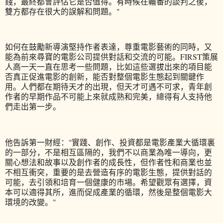
錢，最終都會評估它是否值得。有時候在輪番的談判之後，
雙方都存在很大的誤解和問題。"
如何在鼓勵新導演堅持作者表達，尊重電影藝術的同時，又
能為前來尋寶的電影公司提供對話和交流的可能。FIRST策展
人高一天一直在思考一些問題，比如這些選拔出來的項目能
否真正促進電影的創新，能否對整個電影生態起到關鍵作
用。人們都在期待天才的出現，但天才可遇不可求，青年創
作者的早期作品不可能上來就成熟和完美，總得有人支持他
們走出第一步。
他告訴第一財經："實踐、創作、投資都是電影產業大循環裏
的一部分，不是相互區隔的，我們不以商業為唯一導向，更
關心想法和故事以及創作者的成長性，但作者性和商業也並
不相互衝突，重要的是去營造有序的電影生態，提供對話的
可能，去引領和培育一個健康的市場。希望觀眾有選擇，資
本可以適得其所，進而促成產業的循環，然後是整個電影大
環境的改變。"