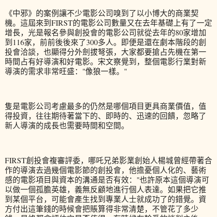
《中邪》的案例讓不少電影公司嗅到了以小博大的商業契
機。這屆來到FIRST的電影公司數量又在去年基礎上有了一定
增長，光是報名參與創投會的電影公司就從去年的80家增加
到116家，前前後後來了300多人。即便是還在劇本階段的創
投會洽談，也顯得分外劍拔弩張，大家都要搶占先機在第一
時間占有好導演和好電影。宋文察覺到，整個電影行業對新
導演的需求非常旺盛："像狼一樣。"
隻是電影公司考慮最多的仍然是哪個項目更具商業價值，值
得投資，往往期待著當下的、即時的、迅速的回饋，忽略了
新人導演的成長也需要時間和空間。
FIRST創投會複審評委，哪吒兄弟影業創始人楊城曾經帶著合
作的導演去過幾個電影節的創投會，他擔憂個人化的、藝術
感的電影項目與資本的溝通是否有效："也許原本這個導演可
以做一個孤膽英雄，義無反顧地進行個人表達。如果把它推
到某個平台，可能會產生找到專業人士就成功了的錯覺。資
方付出這筆錢的時候會把賬算得非常清楚，不管花了多少