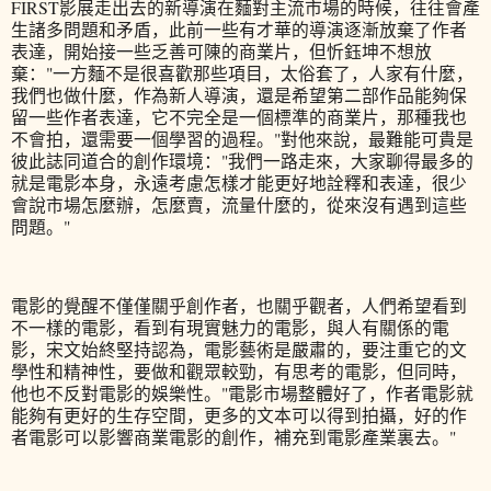
FIRST影展走出去的新導演在麵對主流市場的時候，往往會產
生諸多問題和矛盾，此前一些有才華的導演逐漸放棄了作者
表達，開始接一些乏善可陳的商業片，但忻鈺坤不想放
棄："一方麵不是很喜歡那些項目，太俗套了，人家有什麼，
我們也做什麼，作為新人導演，還是希望第二部作品能夠保
留一些作者表達，它不完全是一個標準的商業片，那種我也
不會拍，還需要一個學習的過程。"對他來說，最難能可貴是
彼此誌同道合的創作環境："我們一路走來，大家聊得最多的
就是電影本身，永遠考慮怎樣才能更好地詮釋和表達，很少
會說市場怎麼辦，怎麼賣，流量什麼的，從來沒有遇到這些
問題。"
電影的覺醒不僅僅關乎創作者，也關乎觀者，人們希望看到
不一樣的電影，看到有現實魅力的電影，與人有關係的電
影，宋文始終堅持認為，電影藝術是嚴肅的，要注重它的文
學性和精神性，要做和觀眾較勁，有思考的電影，但同時，
他也不反對電影的娛樂性。"電影市場整體好了，作者電影就
能夠有更好的生存空間，更多的文本可以得到拍攝，好的作
者電影可以影響商業電影的創作，補充到電影產業裏去。"