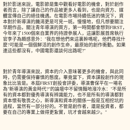
對於影迷來說，電影節是集中觀看好電影的機會，對於創作
者而言，除了讓自己的作品被更多人看到，也是向資方、媒
體宣傳自己的絕佳機遇。在電影市場持續低迷的情況下，資
本對於新導演的饑渴更是可見一斑。慢慢地，但凡想要關注
早期作品，關注青年導演的買方，第一時間都會想到FIRST，
今年來了1500個來自業界的持證參展人，這讓影展首席執行
官李子為頗感意外："我在想他們來這裏幹嗎呢，他們尋找什
麼?可能是一個個鮮活的創作生命，最原始的創作衝動。如果
連這些都沒有，中國電影還談何出路呢?"
對於青年導演來說，資本的介入意味著更多的機會，與此同
時，仍需要保持審慎的態度。畢竟當下，資本謀殺創作的現
象比比皆是。本屆FIRST創投會評委，導演曹保平在一場名
為"新導演的黃金時代?"的論壇中不留情麵地潑冷水："不是所
有的資本都對優秀導演有辨識能力，也不是所有的導演都對
資本懷有敬畏之心，新導演和資本的關係一般是互相挖坑的
過程，當然有一部分好的。不管是創作者，還是投資者，都
要在自己的專業上做得更紮實，坑才會越來越少。"