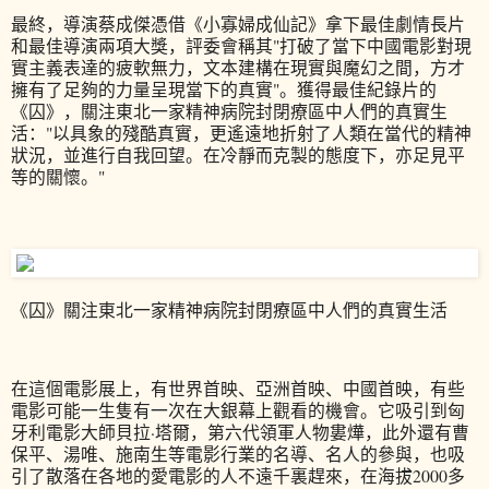
最終，導演蔡成傑憑借《小寡婦成仙記》拿下最佳劇情長片
和最佳導演兩項大獎，評委會稱其"打破了當下中國電影對現
實主義表達的疲軟無力，文本建構在現實與魔幻之間，方才
擁有了足夠的力量呈現當下的真實"。獲得最佳紀錄片的
《囚》，關注東北一家精神病院封閉療區中人們的真實生
活："以具象的殘酷真實，更遙遠地折射了人類在當代的精神
狀況，並進行自我回望。在冷靜而克製的態度下，亦足見平
等的關懷。"
《囚》關注東北一家精神病院封閉療區中人們的真實生活
在這個電影展上，有世界首映、亞洲首映、中國首映，有些
電影可能一生隻有一次在大銀幕上觀看的機會。它吸引到匈
牙利電影大師貝拉·塔爾，第六代領軍人物婁燁，此外還有曹
保平、湯唯、施南生等電影行業的名導、名人的參與，也吸
引了散落在各地的愛電影的人不遠千裏趕來，在海拔2000多