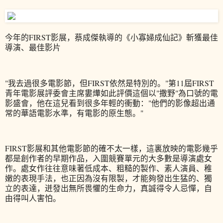
今年的FIRST影展，蔡成傑執導的《小寡婦成仙記》斬獲最佳
導演、最佳影片
"我去過很多電影節，但FIRST依然是特別的。"第11屆FIRST
青年電影展評委會主席婁燁如此評價這個以"撒野"為口號的電
影盛會，他在這兒看到很多年輕的衝動："他們的影像超出通
常的華語電影水準，有電影的原生態。"
FIRST影展和其他電影節的確不太一樣，這裏放映的電影幾乎
都是創作者的早期作品，入圍競賽單元的大多數是導演處女
作。處女作往往意味著低成本、粗糙的製作、素人演員、稚
嫩的表現手法，也正因為沒有限製，才能夠發出生猛的、獨
立的表達，迸發出無所畏懼的生命力，真誠得令人忌憚，自
由得叫人害怕。