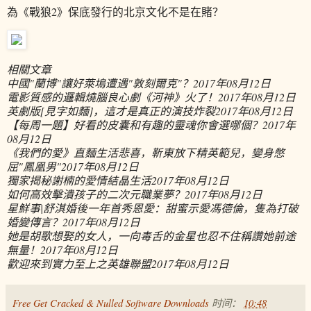
為《戰狼2》保底發行的北京文化不是在賭？
相關文章
中國"蘭博"讓好萊塢遭遇"敦刻爾克"？
2017年08月12日
電影質感的邏輯燒腦良心劇《河神》火了！
2017年08月12日
英劇版[見字如麵]，這才是真正的演技炸裂
2017年08月12日
【每周一題】好看的皮囊和有趣的靈魂你會選哪個？
2017年
08月12日
《我們的愛》直麵生活悲喜，靳東放下精英範兒，變身憋
屈"鳳凰男"
2017年08月12日
獨家揭秘謝楠的愛情結晶生活
2017年08月12日
如何高效擊潰孩子的二次元職業夢？
2017年08月12日
星鮮事|舒淇婚後一年首秀恩愛：甜蜜示愛馮德倫，隻為打破
婚變傳言？
2017年08月12日
她是胡歌想娶的女人，一向毒舌的金星也忍不住稱讚她前途
無量！
2017年08月12日
歡迎來到實力至上之英雄聯盟
2017年08月12日
Free Get Cracked & Nulled Software Downloads
时间：
10:48