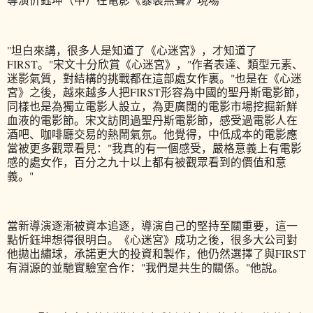
"坦白來講，很多人是知道了《心迷宮》，才知道了
FIRST。"宋文十分欣賞《心迷宮》，"作者表達、類型元素、
迷影氣質，對結構的挑戰都在這部處女作裏。"也是在《心迷
宮》之後，越來越多人把FIRST形容為中國的聖丹斯電影節，
同樣也是為獨立電影人設立，為更廣闊的電影市場挖掘新鮮
血液的電影節。宋文訪問過聖丹斯電影節，感受過電影人在
酒吧、咖啡廳交易的熱鬧氣氛。他覺得，中低成本的電影應
當被更多觀眾看見："我真的有一個感受，嚴格意義上有電影
感的處女作，百分之九十以上都有被觀眾看到的價值和意
義。"
當新導演逐漸被資本追逐，導演自己的堅持至關重要，這一
點忻鈺坤想得很明白。
《心迷宮》成功之後，很多大公司對
他拋出繡球，承諾更大的投資和製作，他仍然選擇了與FIRST
有淵源的並馳實驗室合作："我們是共生的關係。"他說。