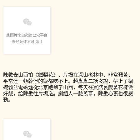
陳數去山西拍《鐵梨花》，片場在深山老林中，非常艱苦，
平常連一頓幹淨的飯都吃不上。趙胤胤二話沒說，帶上了鍋
碗瓢盆電磁爐從北京跑到了山西，每天在賓館裏變著花樣做
好飯，給陳數往片場送。劇組人一臉羨慕，陳數心裏也很感
動。