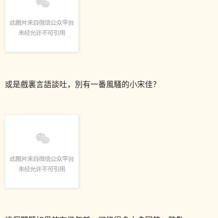
或是戲裏言語談吐，
別有一番風騷的小宋佳？