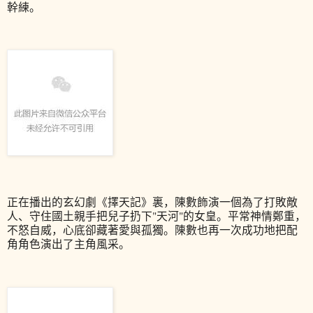
幹練。
正在播出的玄幻劇《擇天記》裏，陳數飾演一個為了打敗敵
人、守住國土親手把兒子扔下"天河"的女皇。平常神情鄭重，
不怒自威，心底卻藏著愛與孤獨。陳數也再一次成功地把配
角角色演出了主角風采。