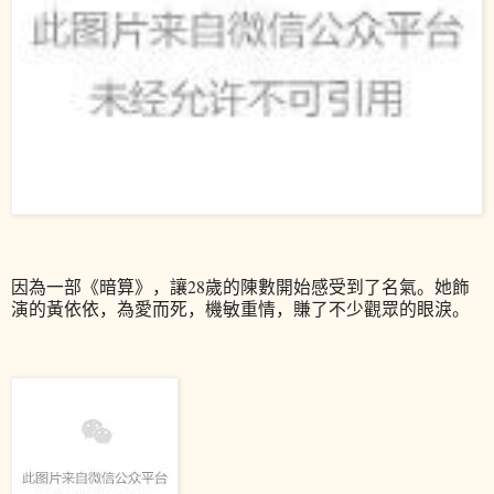
因為一部《暗算》
，
讓28歲的陳數開始感受到了名氣。她飾
演的黃依依，為愛而死，機敏重情，賺了不少觀眾的眼淚。