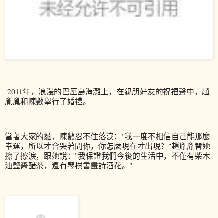
2011年，
浪漫的巴厘島海灘上，在親朋好友的祝福聲中，趙
胤胤和陳數舉行了婚禮。
當著大家的麵，陳數忍不住落淚："我一度不相信自己能那麼
幸運，所以才會哭著問你，你怎麼現在才出現？"趙胤胤替她
擦了擦淚，跟她說："我保證我們今後的生活中，不僅有柴木
油鹽醬醋茶，還有琴棋書畫詩酒花。"