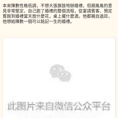
本來陳數性格低調，不想大張旗鼓地辦婚禮，但趙胤胤的意
見非常堅定，自己跑了婚禮的整個流程，從宴請賓客、預定
賓館到婚禮當天放什麼花，桌上擺什麼酒，他都親自過目，
他想給陳數一個可以銘記一生的婚禮。