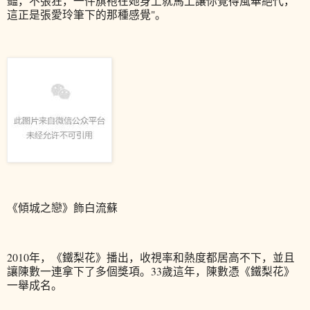
豔，不張狂，一件旗袍在她身上就馬上讓你覺得風華絕代，
這正是張愛玲筆下的那種感覺"。
《傾城之戀》飾白流蘇
2010年，
《鐵梨花》播出，收視率和熱度都居高不下，並且
讓陳數一連拿下了多個獎項。
33歲這年，陳數憑《鐵梨花》
一舉成名。