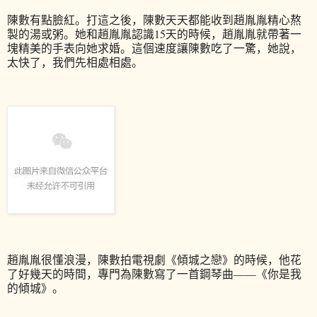
陳數有點臉紅。
打這之後，陳數天天都能收到趙胤胤精心熬
製的湯或粥。她和趙胤胤認識15天的時候，趙胤胤就帶著一
塊精美的手表向她求婚。這個速度讓陳數吃了一驚，她說，
太快了，我們先相處相處。
趙胤胤很懂浪漫，陳數拍電視劇《傾城之戀》的時候，他花
了好幾天的時間，專門為陳數寫了一首鋼琴曲——《你是我
的傾城》。