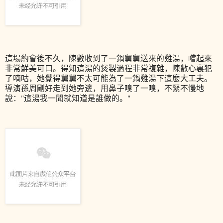
這場約會後不久，陳數收到了一鍋舅舅送來的雞湯，嚐起來
非常鮮美可口。得知這湯的煲製過程非常複雜，陳數心裏犯
了嘀咕，她覺得舅舅不太可能為了一鍋雞湯下這麼大工夫。
導演孫周剛好走到她旁邊，用鼻子嗅了一嗅，不緊不慢地
說："這湯我一聞就知道是誰做的。"