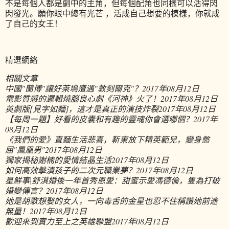
不是每個人都是劇中的主角，但每個配角也同樣可以活得閃
閃發光。願你眼中總有光芒 ，活成自己想要的模樣，你就成
了自己的女王！
精選網絡
相關文章
中國"蘭博"讓好萊塢遭遇"敦刻爾克"？
2017年08月12日
電影質感的邏輯燒腦良心劇《河神》火了！
2017年08月12日
英劇版[見字如麵]，這才是真正的演技炸裂
2017年08月12日
【每周一題】好看的皮囊和有趣的靈魂你會選哪個？
2017年
08月12日
《我們的愛》直麵生活悲喜，靳東放下精英範兒，變身憋
屈"鳳凰男"
2017年08月12日
獨家揭秘謝楠的愛情結晶生活
2017年08月12日
如何高效擊潰孩子的二次元職業夢？
2017年08月12日
星鮮事|舒淇婚後一年首秀恩愛：甜蜜示愛馮德倫，隻為打破
婚變傳言？
2017年08月12日
她是胡歌想娶的女人，一向毒舌的金星也忍不住稱讚她前途
無量！
2017年08月12日
歡迎來到實力至上之英雄聯盟
2017年08月12日