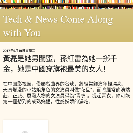
Tech & News Come Along
with You
2017年9月19日星期二
黃磊是她男閨蜜，孫紅雷為她一擲千
金，她是中國穿旗袍最美的女人！
在中國影視圈，借鑒戲曲界的名號，將經常飾演年輕漂亮、
天真爛漫的小姑娘角色的女演員叫做"花旦"，而將經常飾演端
莊、正派、嚴肅人物的女演員稱為"青衣"。提起青衣，你可能
第一個想到的成熟嫵媚，性感妖嬈的湯唯。