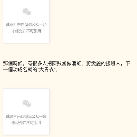
那個時候，有很多人把陳數當做潘虹、蔣雯麗的接班人，下
一個功成名就的"大青衣"。