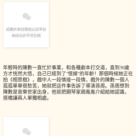
年輕時的陳數一直忙於事業，和各種劇本打交道，直到30歲
方才恍然大悟，自己已經到了"恨嫁"的年齡！那個時候她正在
拍《相思樹》，戲中人一段情接一段情，戲外的陳數一個人
孤孤單單很愁苦，她就把這件事告訴了導演孫周。孫周想到
陳數是音樂世家出身，他就把鋼琴家趙胤胤介紹給她認識，
搭橋讓兩人單獨相處。