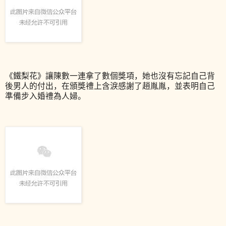
《鐵梨花》讓陳數一連拿了數個獎項，她也沒有忘記自己背
後男人的付出，在頒獎禮上含淚感謝了趙胤胤，並表明自己
準備步入婚禮為人婦。