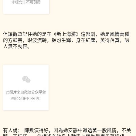
但讓觀眾記住她的是在《新上海灘》這部劇，她是風情萬種
的方豔芸，眼波流轉，顧盼生輝，身在紅塵，美得落寞，讓
人無不動容。
有人說："陳數演得好，因為她安靜中還透著一股風情，不美