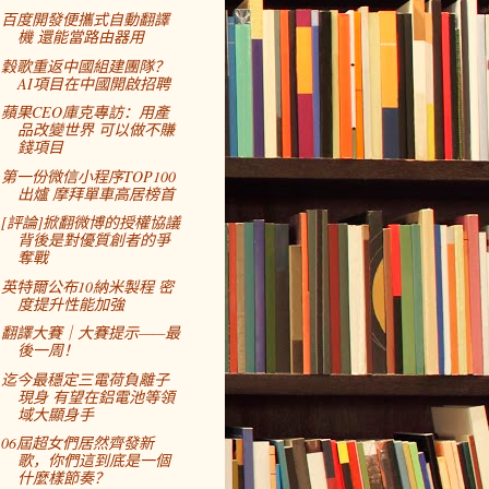
百度開發便攜式自動翻譯
機 還能當路由器用
穀歌重返中國組建團隊？
AI項目在中國開啟招聘
蘋果CEO庫克專訪：用產
品改變世界 可以做不賺
錢項目
第一份微信小程序TOP100
出爐 摩拜單車高居榜首
[評論]掀翻微博的授權協議
背後是對優質創者的爭
奪戰
英特爾公布10納米製程 密
度提升性能加強
翻譯大賽｜大賽提示——最
後一周！
迄今最穩定三電荷負離子
現身 有望在鋁電池等領
域大顯身手
06屆超女們居然齊發新
歌，你們這到底是一個
什麼樣節奏？