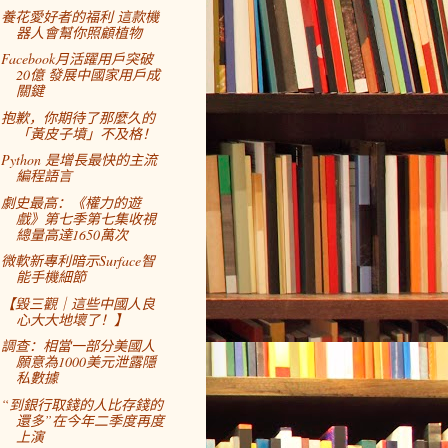
養花愛好者的福利 這款機
器人會幫你照顧植物
Facebook月活躍用戶突破
20億 發展中國家用戶成
關鍵
抱歉，你期待了那麼久的
「黃皮子墳」不及格！
Python 是增長最快的主流
編程語言
劇史最高：《權力的遊
戲》第七季第七集收視
總量高達1650萬次
微軟新專利暗示Surface智
能手機細節
【毀三觀｜這些中國人良
心大大地壞了！】
調查：相當一部分美國人
願意為1000美元泄露隱
私數據
“到銀行取錢的人比存錢的
還多”在今年二季度再度
上演