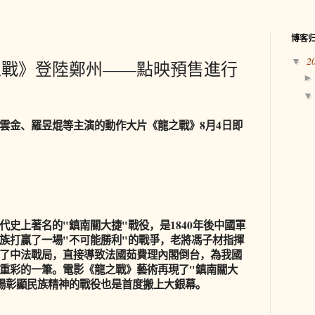
博客
2
▼
之戰》登陸鄭州——點映預售進行
雲金、羅昱焜等主演的動作大片《龍之戰》8月4日即
代史上著名的"鎮南關大捷"戰役，是1840年後中國軍
族打贏了一場"不可能勝利"的戰爭，老將馮子材指揮
了中法戰局，直接導致法國茹費理內閣倒台，為我國
重彩的一筆。電影《龍之戰》藝術再現了"鎮南關大
場彰顯民族精神的戰役也是首度搬上大銀幕。