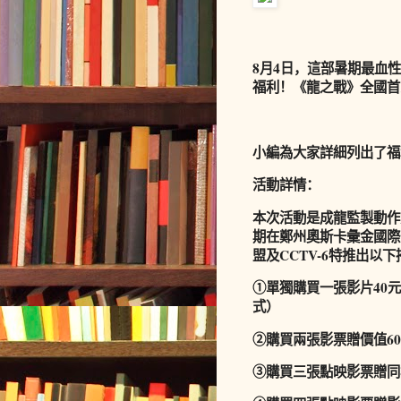
8月4日，這部暑期最血
福利！《龍之戰》全國首
小編為大家詳細列出了福
活動詳情：
本次活動是成龍監製動作
期在鄭州奧斯卡彙金國際
盟及CCTV-6特推出以
①單獨購買一張影片40
式）
②購買兩張影票贈價值6
③購買三張點映影票贈同