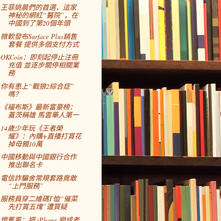
王菲姚晨們的首選，這家
神秘的網紅“醫院”，在
中國到了第20個年頭
微軟發布Surface Plus銷售
套餐 提供多個支付方式
OKCoin：即刻起停止注冊
充值 並逐步關停相關業
務
你有患上“戰狼2綜合症”
嗎？
《福布斯》最新富豪榜：
蓋茨稱雄 馬雲華人第一
14歲少年玩《王者榮
耀》：內購+直播打賞花
掉母親10萬
中國移動與中國銀行合作
推出聯名卡
電信詐騙舍常規套路竟敢
“上門服務”
服務員穿二維碼T恤“催菜
先打賞五塊”遭質疑
懷舊風：把 iPhone 變成老