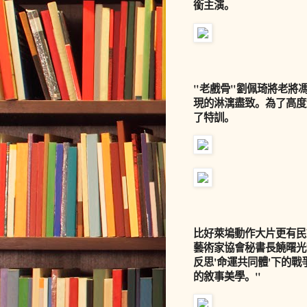
銜主演。
"老戲骨"劉佩琦將老將
現的淋漓盡致。為了高度
了特訓。
比好萊塢動作大片更有民
藝術家協會秘書長
饒曙光
反思'命運共同體'下的
的敘事美學。"