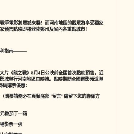
性戰爭電影將震撼來襲！而河南地區的觀眾將享受獨家
家預售點映即將登陸鄭州及省內各重點城市！
利指南———
大片《龍之戰》8月4日公映前全國首次點映預售，近
影城舉行河南地區首映禮。點映期間全國電影頻道聯
下掃碼購票優惠：
元（購票請務必在頁麵底部"留言"處留下您的聯係方
0元番茄丁一箱
場影票一張