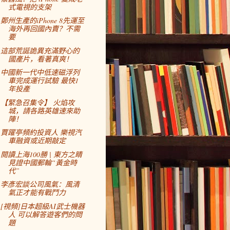
式電視的支架
鄭州生產的iPhone 8先運至
海外再回國內賣？不需
要
這部荒誕詭異充滿野心的
國產片，看著真爽！
中國新一代中低速磁浮列
車完成運行試驗 最快1
年投產
【緊急召集令】 火焰攻
城，請各路英雄速來助
陣！
賈躍亭頻約投資人 樂視汽
車融資或近期敲定
閱讀上海100勝 | 東方之睛
見證中國郵輪“黃金時
代”
李彥宏談公司風氣：風清
氣正才能有戰鬥力
[視頻]日本超級AI武士機器
人 可以解答遊客們的問
題