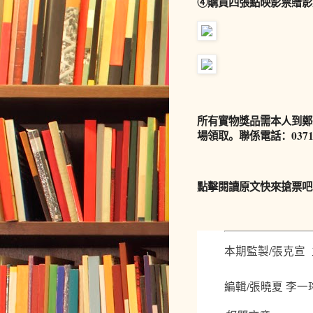
④購買四張點映影票贈影
所有實物獎品需本人到鄭州
場領取。聯係電話：0371-
點擊
閱讀原文
快來搶票吧
本期監製/張克宣
編輯/張曉夏 李一