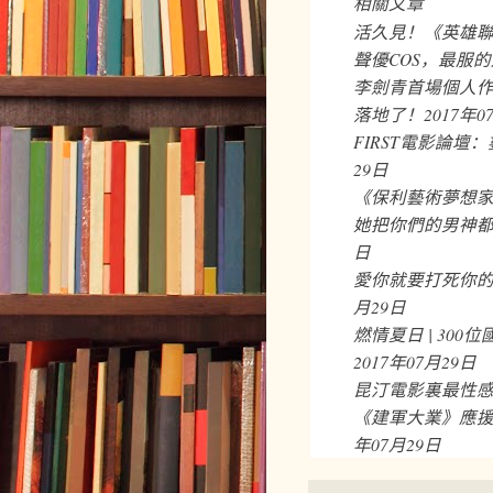
相關文章
活久見！《英雄
聲優COS，最服
李劍青首場個人
落地了！
2017年0
FIRST電影論壇
29日
《保利藝術夢想家
她把你們的男神都
日
愛你就要打死你
月29日
燃情夏日 | 30
2017年07月29日
昆汀電影裏最性
《建軍大業》應
年07月29日