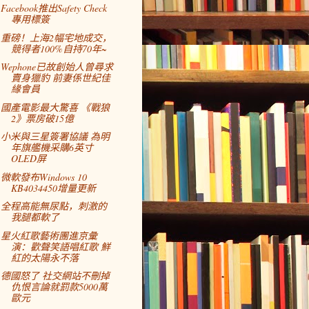
Facebook推出Safety Check
專用標簽
重磅！上海2幅宅地成交，
競得者100%自持70年~
Wephone已故創始人曾尋求
賣身獵豹 前妻係世紀佳
緣會員
國產電影最大驚喜 《戰狼
2》票房破15億
小米與三星簽署協議 為明
年旗艦機采購6英寸
OLED屏
微軟發布Windows 10
KB4034450增量更新
全程高能無尿點，刺激的
我腿都軟了
星火紅歌藝術團進京彙
演：歡聲笑語唱紅歌 鮮
紅的太陽永不落
德國怒了 社交網站不刪掉
仇恨言論就罰款5000萬
歐元