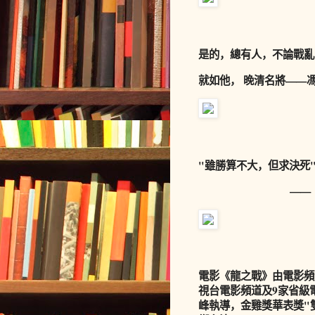
是的，總有人，不論戰亂
就如他， 晚清名將——
"雖勝算不大，但求決死
——《龍
電影《龍之戰》由電影頻
視台電影頻道及9家省級
峰執導，金雞獎華表獎"