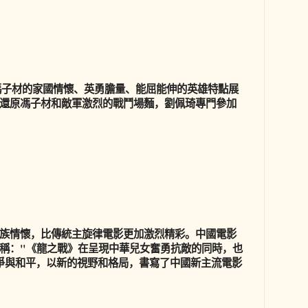
馮子材的家國情懷、英勇膽量、能屈能伸的英雄特點展
還原馮子材和敵軍激烈的戰鬥場麵，劉佩琦專門參加
族情懷，比傳統主旋律電影更加激烈精彩。中國電影
稱："《龍之戰》在呈現中華兒女奮勇抗敵的同時，也
戰爭與和平，以新的視野和格局，書寫了中國新主流電影