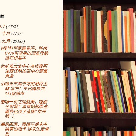
归档
017
(33521)
十月
(1757)
►
九月
(20185)
▼
材料科學家曹春曉：將來
C919可能用的國產發動
機在研製中
休斯敦太空中心為修複阿
波羅任務控製中心籌集
資金
小鳴單車無車可用退押金
難 官方：車已轉移到
345線城市
謝娜一夜之間變美，撞臉
全智賢！原來她偷學迪
麗熱巴換了這條“女神
線”！
樂視回應：賈躍亭從未申
請美國綠卡 從未生產滑
板