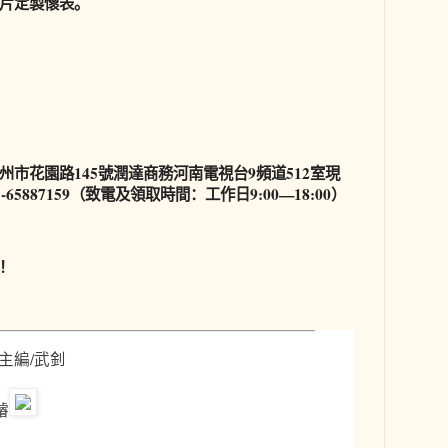
片定製懷表。
市花園路145號潤達商務河南電視台9頻道512室現
65887159（致電及領取時間：工作日9:00—18:00）
！
 主編/武釗
璿