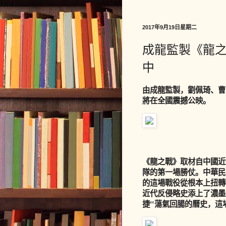
2017年9月19日星期二
成龍監製《龍
中
由成龍監製，劉佩琦、曹
將在全國震撼公映。
《龍之戰》取材自中國近
隊的第一場勝仗。中華民
的這場戰役從根本上扭轉
近代反侵略史添上了濃墨
捷"蕩氣回腸的曆史，這