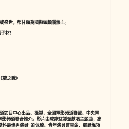
或盛世，都甘願為國拋頭顱灑熱血。
馮子材！
"
之戰》
道節目中心出品、攝製，全國電影頻道聯盟、中央電
電影頻道聯合推介。影片由成龍監製並獻唱主題曲，高
雙料最佳男演員"劉佩琦、青年演員曹雲金、羅昱焜領