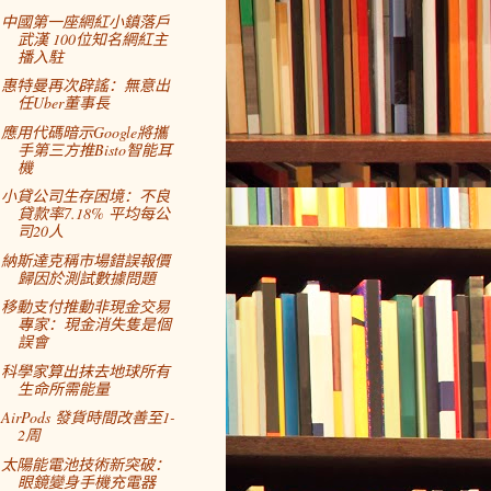
中國第一座網紅小鎮落戶
武漢 100位知名網紅主
播入駐
惠特曼再次辟謠：無意出
任Uber董事長
應用代碼暗示Google將攜
手第三方推Bisto智能耳
機
小貸公司生存困境：不良
貸款率7.18% 平均每公
司20人
納斯達克稱市場錯誤報價
歸因於測試數據問題
移動支付推動非現金交易
專家：現金消失隻是個
誤會
科學家算出抹去地球所有
生命所需能量
AirPods 發貨時間改善至1-
2周
太陽能電池技術新突破：
眼鏡變身手機充電器