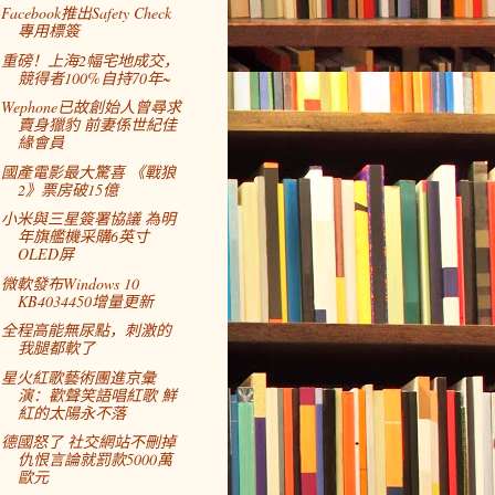
Facebook推出Safety Check
專用標簽
重磅！上海2幅宅地成交，
競得者100%自持70年~
Wephone已故創始人曾尋求
賣身獵豹 前妻係世紀佳
緣會員
國產電影最大驚喜 《戰狼
2》票房破15億
小米與三星簽署協議 為明
年旗艦機采購6英寸
OLED屏
微軟發布Windows 10
KB4034450增量更新
全程高能無尿點，刺激的
我腿都軟了
星火紅歌藝術團進京彙
演：歡聲笑語唱紅歌 鮮
紅的太陽永不落
德國怒了 社交網站不刪掉
仇恨言論就罰款5000萬
歐元