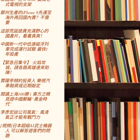
式電視的支架
鄭州生產的iPhone 8先運至
海外再回國內賣？不需
要
這部荒誕詭異充滿野心的
國產片，看著真爽！
中國新一代中低速磁浮列
車完成運行試驗 最快1
年投產
【緊急召集令】 火焰攻
城，請各路英雄速來助
陣！
賈躍亭頻約投資人 樂視汽
車融資或近期敲定
閱讀上海100勝 | 東方之睛
見證中國郵輪“黃金時
代”
李彥宏談公司風氣：風清
氣正才能有戰鬥力
[視頻]日本超級AI武士機器
人 可以解答遊客們的問
題