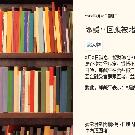
2017年9月20日星期三
郎鹹平回應被
8月8日消息，據財聯社
是否擔責需界定。微博稱
日晚，郎鹹平在台州椒江
亞金融受害群眾圍堵，並
對此，郎鹹平表示："是
據澎湃新聞網8月7日晚
車內遭圍堵