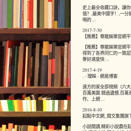
史上最全收藏口訣，讓你
值？,最美中國字！,一分
嗝的 ...
2017-7-30
【推薦】尊龍娛樂官網平台
【推薦】尊龍娛樂官網平
得到了各界同仁的一致認
譽好速度快 ...
2017-4-19
. - 理睬 - 網易博客
遠方的家全部視頻（六大部
百萬美圖 錯過遺憾,百萬
作、上網 ...
2016-8-10
起點中文網_閱文集團旗
小說閱讀,精彩小說盡在起