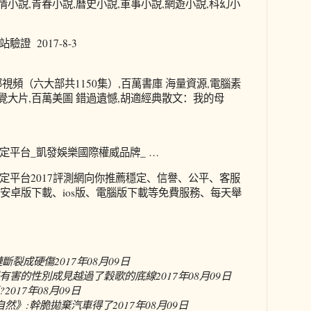
言情小說,青春小說,曆史小說,軍事小說,網遊小說,科幻小
證 2017-8-3
視頻（六大部共1150集）,百萬書庫 海量資源,電腦素
視覺大片,百萬美圖 錯過遺憾,胡適經典散文：我的母
定平台_凱發娛樂國際權威品牌_ …
定平台2017評測網向你推薦穩定、信譽、公平、客服
、安卓版下載、ios版、電腦版下載等免費服務、每天舉
鏈斷裂成硬傷
2017年08月09日
揚有害的性別成見越過了穀歌的底線
2017年08月09日
?
2017年08月09日
自然》:幹脆拋棄汽車得了
2017年08月09日