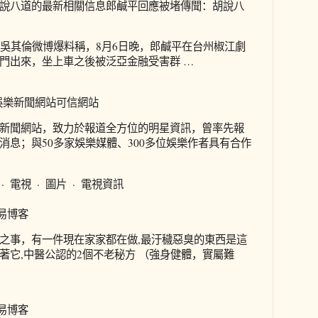
說八道的最新相關信息郎鹹平回應被堵傳聞：胡說八
人吳其倫微博爆料稱，8月6日晚，郎鹹平在台州椒江劇
門出來，坐上車之後被泛亞金融受害群 …
娛樂新聞網站可信網站
新聞網站，致力於報道全方位的明星資訊，曾率先報
消息；與50多家娛樂媒體、300多位娛樂作者具有合作
· 電視 · 圖片 · 電視資訊
網易博客
之事，有一件現在家家都在做,最汙穢惡臭的東西是這
著它,中醫公認的2個不老秘方 （強身健體，實屬難
網易博客