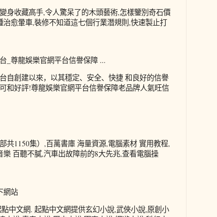
變身收藏高手,令人驚呆了的木頭藝術,怎樣鑒別奇石價
鍾治愈暈車,裝修不知道這七個行業潛規則,快速製止打
_尊龍娛樂官網平台信譽保障 ...
台自創建以來，以其穩定、安全、快捷 和良好的信譽
可和好評!尊龍娛樂官網平台信譽保障老品牌人氣旺信
共1150集）,百萬書庫 海量資源,電腦素材 實用教程,
音樂 百聽不膩,汽車出故障前的8大先兆,查看電腦操
下網站
點中文網. 起點中文網提供玄幻小說,武俠小說,原創小