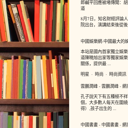
郎鹹平回應被堵傳聞：胡
道
8月7日，知名財經評論
院出台，演講結束後從後
中國娛樂網-中國最大的
本站是國內首家獨立娛樂
道陳曉旭出家等獨家娛樂
關係，提供最 ...
明星 · 時尚 · 時尚資訊 
雲鵬潤峰 - 雲鵬潤峰 - 
孔子說天下有五種極不祥
個，大多數人每天在圍繞
得）,孩子出生的 ...
中國書畫 - 中國書畫 - 