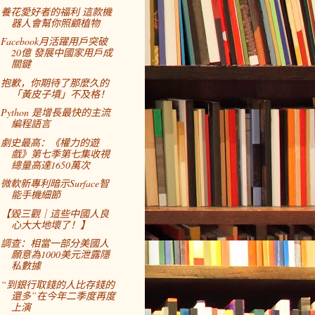
養花愛好者的福利 這款機
器人會幫你照顧植物
Facebook月活躍用戶突破
20億 發展中國家用戶成
關鍵
抱歉，你期待了那麼久的
「黃皮子墳」不及格！
Python 是增長最快的主流
編程語言
劇史最高：《權力的遊
戲》第七季第七集收視
總量高達1650萬次
微軟新專利暗示Surface智
能手機細節
【毀三觀｜這些中國人良
心大大地壞了！】
調查：相當一部分美國人
願意為1000美元泄露隱
私數據
“到銀行取錢的人比存錢的
還多”在今年二季度再度
上演