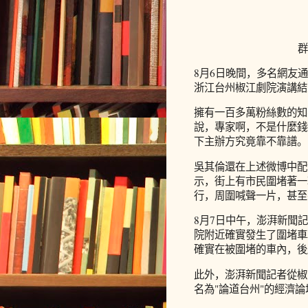
群
8月6日晚間，多名網友
浙江台州椒江劇院演講結
擁有一百多萬粉絲數的知
說，專家啊，不是什麼錢
下主辦方究竟靠不靠譜。
吳其倫還在上述微博中配
示，街上有市民圍堵著一
行，周圍喊聲一片，甚至
8月7日中午，澎湃新聞
院附近確實發生了圍堵車
確實在被圍堵的車內，後
此外，澎湃新聞記者從椒
名為"論道台州"的經濟