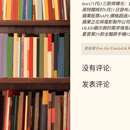
Intel八代i3三款齊曝光
英特爾將於8月21日發布八代酷
蘋果股票AAPL價格超過
蘋果正在與電影製作公司
OLED顯示屏的需求增長是因
夏普第29款全麵屏手機S
发帖者
Free Get Cracked & N
没有评论:
发表评论