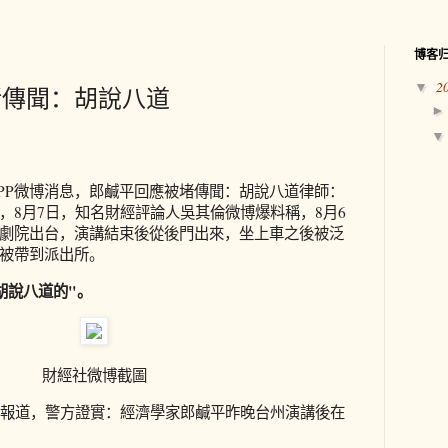
博客
2
▼
堵傳聞：胡說八道
APP微博消息，郎鹹平回應被堵傳聞：胡說八道律師：
，8月7日，知名財經評論人吳其倫微博爆料稱，8月6
劇院出台，演講結束後從後門出來，坐上車之後被泛
被帶到派出所。
胡說八道的"。
財經社微博截圖
間報道，警方證實：經濟學家郎鹹平昨晚台州演講後在