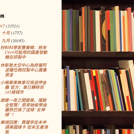
归档
017
(33521)
十月
(1757)
►
九月
(20185)
▼
材料科學家曹春曉：將來
C919可能用的國產發動
機在研製中
休斯敦太空中心為修複阿
波羅任務控製中心籌集
資金
小鳴單車無車可用退押金
難 官方：車已轉移到
345線城市
謝娜一夜之間變美，撞臉
全智賢！原來她偷學迪
麗熱巴換了這條“女神
線”！
樂視回應：賈躍亭從未申
請美國綠卡 從未生產滑
板