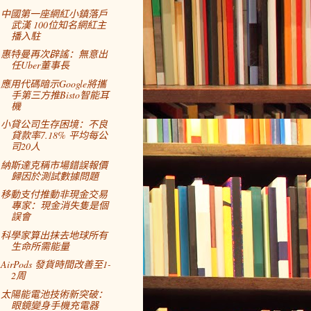
中國第一座網紅小鎮落戶
武漢 100位知名網紅主
播入駐
惠特曼再次辟謠：無意出
任Uber董事長
應用代碼暗示Google將攜
手第三方推Bisto智能耳
機
小貸公司生存困境：不良
貸款率7.18% 平均每公
司20人
納斯達克稱市場錯誤報價
歸因於測試數據問題
移動支付推動非現金交易
專家：現金消失隻是個
誤會
科學家算出抹去地球所有
生命所需能量
AirPods 發貨時間改善至1-
2周
太陽能電池技術新突破：
眼鏡變身手機充電器