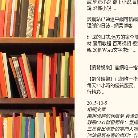
說,網遊小說,都市小說,
說,恐怖小說 ...
該網站已通過中網可信網站驗
理睬的日誌 - 網易博客
理睬的日誌,遠方的家全部
材 實用教程,百萬視頻 
親,20個Word文字處理 ...
【凱發娛樂】官網唯一指
【凱發娛樂】官網唯一指
每天24小時的優質服務
行精彩 ...
2015-10-5
相關文章
樂視破碎的保險夢 資金
穀歌CEO群發郵件：宣
三星會出現新的掌門人嗎
汽油是最有害的燃料?《