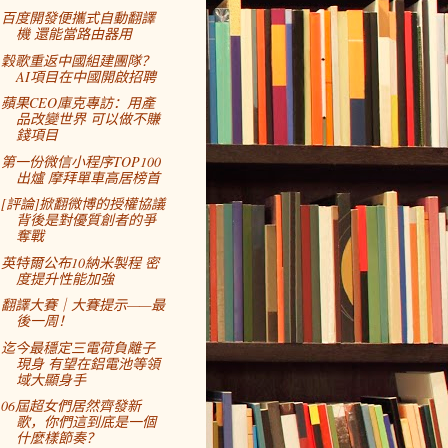
百度開發便攜式自動翻譯
機 還能當路由器用
穀歌重返中國組建團隊？
AI項目在中國開啟招聘
蘋果CEO庫克專訪：用產
品改變世界 可以做不賺
錢項目
第一份微信小程序TOP100
出爐 摩拜單車高居榜首
[評論]掀翻微博的授權協議
背後是對優質創者的爭
奪戰
英特爾公布10納米製程 密
度提升性能加強
翻譯大賽｜大賽提示——最
後一周！
迄今最穩定三電荷負離子
現身 有望在鋁電池等領
域大顯身手
06屆超女們居然齊發新
歌，你們這到底是一個
什麼樣節奏？