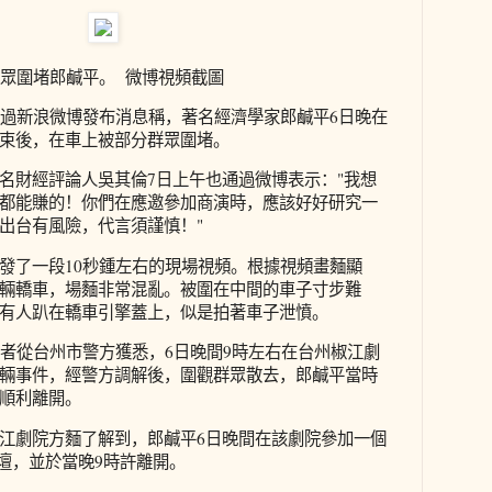
眾圍堵郎鹹平。 微博視頻截圖
通過新浪微博發布消息稱，著名經濟學家郎鹹平6日晚在
束後，在車上被部分群眾圍堵。
名財經評論人吳其倫7日上午也通過微博表示："我想
都能賺的！你們在應邀參加商演時，應該好好研究一
出台有風險，代言須謹慎！"
發了一段10秒鍾左右的現場視頻。根據視頻畫麵顯
輛轎車，場麵非常混亂。被圍在中間的車子寸步難
有人趴在轎車引擎蓋上，似是拍著車子泄憤。
記者從台州市警方獲悉，6日晚間9時左右在台州椒江劇
輛事件，經警方調解後，圍觀群眾散去，郎鹹平當時
順利離開。
江劇院方麵了解到，郎鹹平6日晚間在該劇院參加一個
論壇，並於當晚9時許離開。