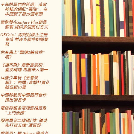
王菲姚晨們的首選，這家
神秘的網紅“醫院”，在
中國到了第20個年頭
微軟發布Surface Plus銷售
套餐 提供多個支付方式
OKCoin：即刻起停止注冊
充值 並逐步關停相關業
務
你有患上“戰狼2綜合症”
嗎？
《福布斯》最新富豪榜：
蓋茨稱雄 馬雲華人第一
14歲少年玩《王者榮
耀》：內購+直播打賞花
掉母親10萬
中國移動與中國銀行合作
推出聯名卡
電信詐騙舍常規套路竟敢
“上門服務”
服務員穿二維碼T恤“催菜
先打賞五塊”遭質疑
懷舊風：把 iPhone 變成老