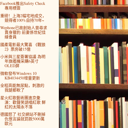
Facebook推出Safety Check
專用標簽
重磅！上海2幅宅地成交，
競得者100%自持70年~
Wephone已故創始人曾尋求
賣身獵豹 前妻係世紀佳
緣會員
國產電影最大驚喜 《戰狼
2》票房破15億
小米與三星簽署協議 為明
年旗艦機采購6英寸
OLED屏
微軟發布Windows 10
KB4034450增量更新
全程高能無尿點，刺激的
我腿都軟了
星火紅歌藝術團進京彙
演：歡聲笑語唱紅歌 鮮
紅的太陽永不落
德國怒了 社交網站不刪掉
仇恨言論就罰款5000萬
歐元