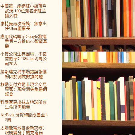
中國第一座網紅小鎮落戶
武漢 100位知名網紅主
播入駐
惠特曼再次辟謠：無意出
任Uber董事長
應用代碼暗示Google將攜
手第三方推Bisto智能耳
機
小貸公司生存困境：不良
貸款率7.18% 平均每公
司20人
納斯達克稱市場錯誤報價
歸因於測試數據問題
移動支付推動非現金交易
專家：現金消失隻是個
誤會
科學家算出抹去地球所有
生命所需能量
AirPods 發貨時間改善至1-
2周
太陽能電池技術新突破：
眼鏡變身手機充電器