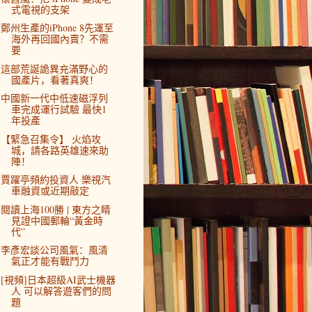
式電視的支架
鄭州生產的iPhone 8先運至
海外再回國內賣？不需
要
這部荒誕詭異充滿野心的
國產片，看著真爽！
中國新一代中低速磁浮列
車完成運行試驗 最快1
年投產
【緊急召集令】 火焰攻
城，請各路英雄速來助
陣！
賈躍亭頻約投資人 樂視汽
車融資或近期敲定
閱讀上海100勝 | 東方之睛
見證中國郵輪“黃金時
代”
李彥宏談公司風氣：風清
氣正才能有戰鬥力
[視頻]日本超級AI武士機器
人 可以解答遊客們的問
題