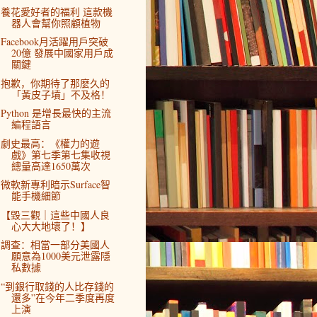
養花愛好者的福利 這款機
器人會幫你照顧植物
Facebook月活躍用戶突破
20億 發展中國家用戶成
關鍵
抱歉，你期待了那麼久的
「黃皮子墳」不及格！
Python 是增長最快的主流
編程語言
劇史最高：《權力的遊
戲》第七季第七集收視
總量高達1650萬次
微軟新專利暗示Surface智
能手機細節
【毀三觀｜這些中國人良
心大大地壞了！】
調查：相當一部分美國人
願意為1000美元泄露隱
私數據
“到銀行取錢的人比存錢的
還多”在今年二季度再度
上演