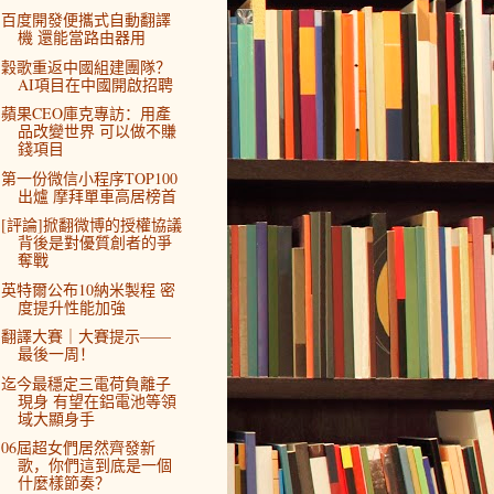
百度開發便攜式自動翻譯
機 還能當路由器用
穀歌重返中國組建團隊？
AI項目在中國開啟招聘
蘋果CEO庫克專訪：用產
品改變世界 可以做不賺
錢項目
第一份微信小程序TOP100
出爐 摩拜單車高居榜首
[評論]掀翻微博的授權協議
背後是對優質創者的爭
奪戰
英特爾公布10納米製程 密
度提升性能加強
翻譯大賽｜大賽提示——
最後一周！
迄今最穩定三電荷負離子
現身 有望在鋁電池等領
域大顯身手
06屆超女們居然齊發新
歌，你們這到底是一個
什麼樣節奏？