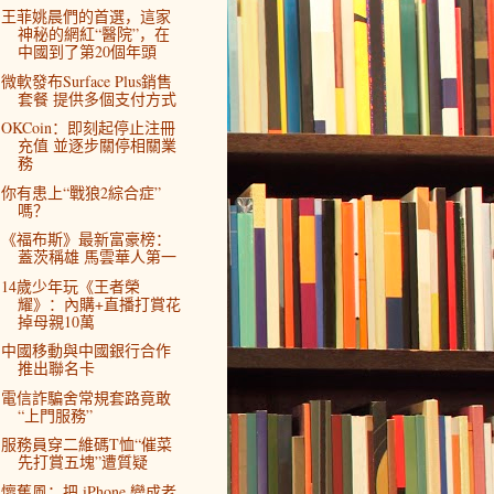
王菲姚晨們的首選，這家
神秘的網紅“醫院”，在
中國到了第20個年頭
微軟發布Surface Plus銷售
套餐 提供多個支付方式
OKCoin：即刻起停止注冊
充值 並逐步關停相關業
務
你有患上“戰狼2綜合症”
嗎？
《福布斯》最新富豪榜：
蓋茨稱雄 馬雲華人第一
14歲少年玩《王者榮
耀》：內購+直播打賞花
掉母親10萬
中國移動與中國銀行合作
推出聯名卡
電信詐騙舍常規套路竟敢
“上門服務”
服務員穿二維碼T恤“催菜
先打賞五塊”遭質疑
懷舊風：把 iPhone 變成老