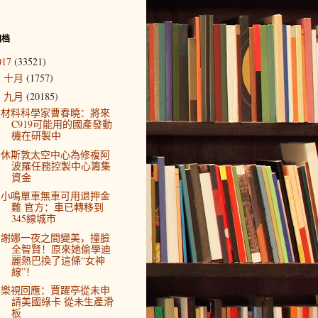
归档
017
(33521)
十月
(1757)
►
九月
(20185)
▼
材料科學家曹春曉：將來
C919可能用的國產發動
機在研製中
休斯敦太空中心為修複阿
波羅任務控製中心籌集
資金
小鳴單車無車可用退押金
難 官方：車已轉移到
345線城市
謝娜一夜之間變美，撞臉
全智賢！原來她偷學迪
麗熱巴換了這條“女神
線”！
樂視回應：賈躍亭從未申
請美國綠卡 從未生產滑
板