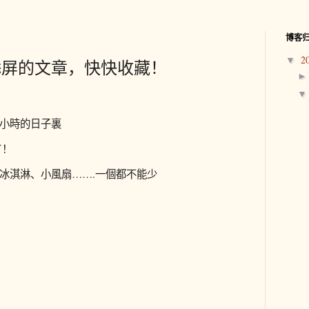
博客
2
▼
舔屏的文章，快快收藏！
小時的日子裏
了！
冰淇淋、小風扇
……
.一個都不能少