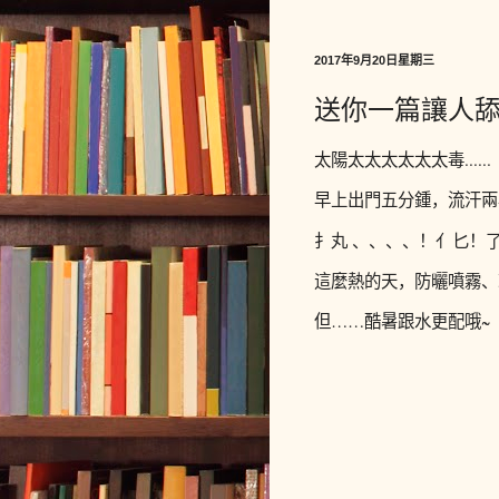
2017年9月20日星期三
送你一篇讓人
太陽太太太太太太毒
......
早上
出門五分鍾，流汗兩
扌丸
、、、、！亻匕！
這麼熱的天，防曬噴霧、
但
……
酷暑跟水更配哦
~