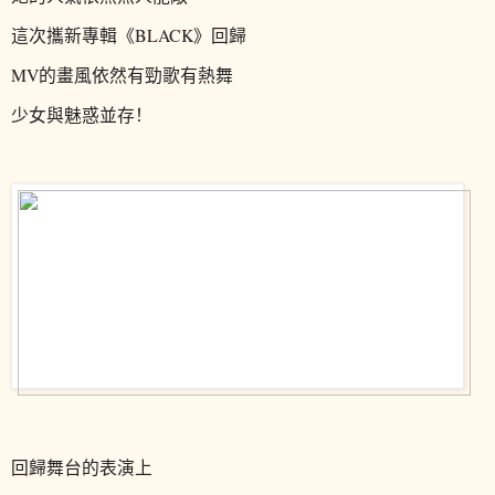
這次攜新專輯《BLACK》回歸
MV的畫風
依然有勁歌有熱舞
少女與魅惑並存！
回歸舞台的表演上