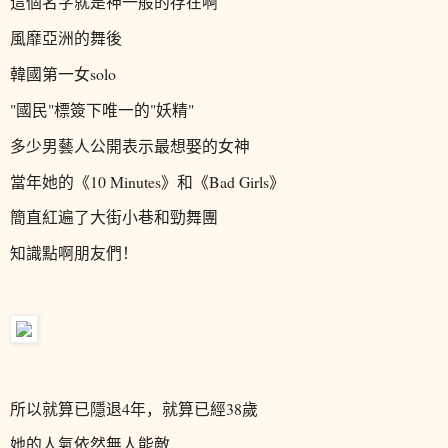
這個名字就是神一般的存在啊
風靡亞洲的舞後
韓國第一女solo
"國民"標簽下唯一的"妖精"
多少男藝人公開表示最想娶的女神
當年她的
《10 Minutes》和《Bad Girls》
簡直紅遍了大街小巷和勁舞團
知識點啊朋友們！
所以就算已隱退4年，就算已經38歲
她的人氣依然無人能敵