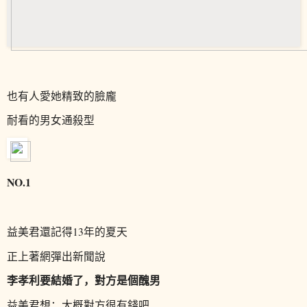
也有人愛她精致的臉龐
耐看的男女通殺型
NO.1
益美君還記得13年的夏天
正上著網彈出新聞說
李孝利要結婚了，對方是個醜男
益美君想：大概對方很有錢吧