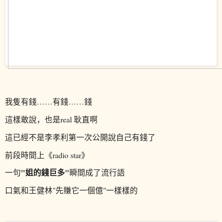
我隻有錢……有錢……錢
這樣敢說，也是real 耿直啊
這已經不是李孝利第一次公開說自己有錢了
前段時間上《radio star》
"姐的錢巨多"
一句
瞬間成了流行語
口氣和王健林"先賺它一個億"一樣樣的