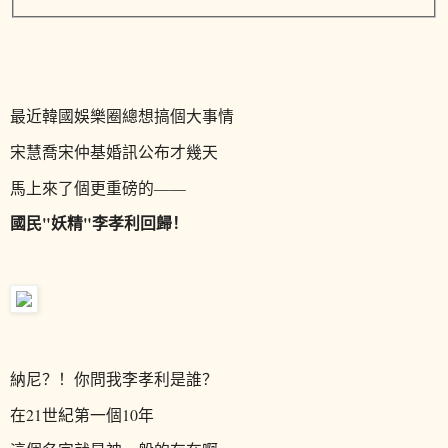
最近韓國娛樂圈總想搞個大事情
宋慧喬宋仲基婚訊公布才幾天
馬上來了個更重磅的——
國民"妖精"李孝利回歸！
納尼？！你問我李孝利是誰？
在21世紀第一個10年