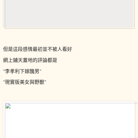
但是這段感情最初並不被人看好
網上鋪天蓋地的評論都是
"李孝利下嫁醜男"
"現實版美女與野獸"