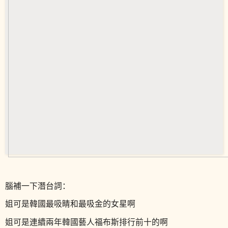
腦補一下潛台詞：
姐可是韓國最吸睛和最吸金的女星啊
姐可是連續兩年韓國藝人福布斯排行前十的啊