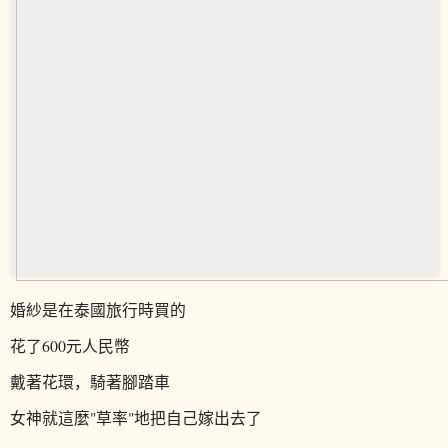
婚紗是在泰國旅行時買的
花了600元人民幣
戴著花環，騎著腳踏車
女神就這麼"草率"地把自己嫁出去了