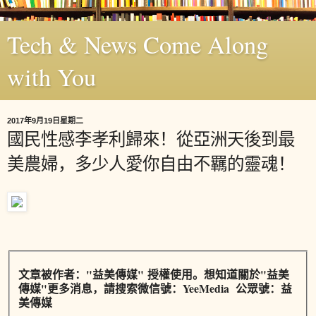
Tech & News Come Along
with You
2017年9月19日星期二
國民性感李孝利歸來！從亞洲天後到最
美農婦，多少人愛你自由不羈的靈魂！
文章被作者
："益美傳媒
" 授權使用。想知道關於"益美
傳媒"更多消息，請搜索微信號：YeeMedia 公眾號：益
美傳媒