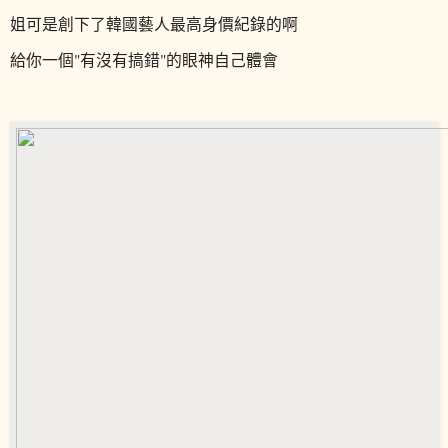
姐可是創下了韓國藝人最高身價紀錄的啊
給你一個"有沒有搞錯"的眼神自己體會