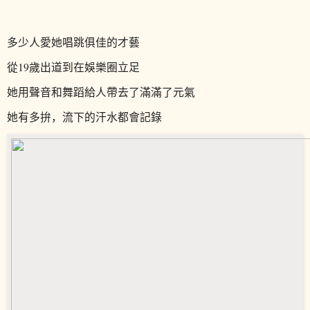
多少人愛她唱跳俱佳的才藝
從19歲出道到在
娛樂圈立足
她用聲音和舞蹈給人帶去了滿滿了元氣
她有多拚，流下的汗水都會記錄