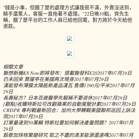
"錢是小事，但餓了麼的處理方式讓我很不滿，外賣沒送到，
騎手還罵人，客服一直拖著不處理。"22日晚10點，齊先生
稱，餓了麼平台的工作人員已給他回電，對方將於今天給他
退款。
相關文章
聯想新機K8 Note即將發布：搭載聯發科X20
2017年07月29日
仍未回來 賈躍亭在美國再次現身
2017年07月29日
漢能發布薄膜太陽能新產品漢瓦 售價1390元/平米
2017年07月
29日
長壽秘方？日本百歲醫學先驅稱不要退休
2017年07月29日
[觀點]收購特斯拉可改觀蘋果的自動駕駛計劃
2017年07月29日
CRISPR 專利戰最新回合：加州大學轉戰美國聯邦巡回上訴法
院
2017年07月29日
訂單量達到50萬輛 特斯拉要如何解決產量問題？
2017年07月
29日
穀歌加快核聚變研究 取之不盡的清潔能源還遠嗎
2017年07月