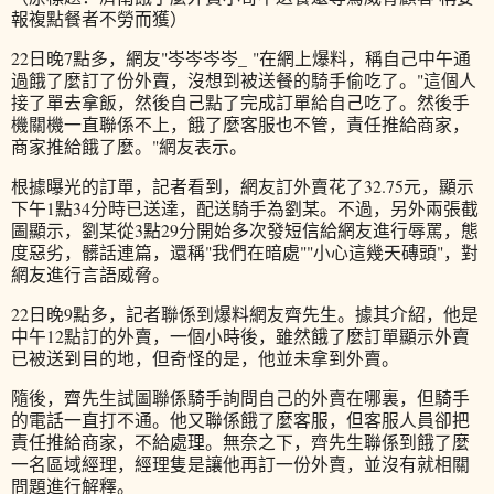
報複點餐者不勞而獲）
22日晚7點多，網友"岑岑岑岑_ "在網上爆料，稱自己中午通
過餓了麼訂了份外賣，沒想到被送餐的騎手偷吃了。"這個人
接了單去拿飯，然後自己點了完成訂單給自己吃了。然後手
機關機一直聯係不上，餓了麼客服也不管，責任推給商家，
商家推給餓了麼。"網友表示。
根據曝光的訂單，記者看到，網友訂外賣花了32.75元，顯示
下午1點34分時已送達，配送騎手為劉某。不過，另外兩張截
圖顯示，劉某從3點29分開始多次發短信給網友進行辱罵，態
度惡劣，髒話連篇，還稱"我們在暗處""小心這幾天磚頭"，對
網友進行言語威脅。
22日晚9點多，記者聯係到爆料網友齊先生。據其介紹，他是
中午12點訂的外賣，一個小時後，雖然餓了麼訂單顯示外賣
已被送到目的地，但奇怪的是，他並未拿到外賣。
隨後，齊先生試圖聯係騎手詢問自己的外賣在哪裏，但騎手
的電話一直打不通。他又聯係餓了麼客服，但客服人員卻把
責任推給商家，不給處理。無奈之下，齊先生聯係到餓了麼
一名區域經理，經理隻是讓他再訂一份外賣，並沒有就相關
問題進行解釋。