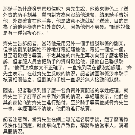
那騎手為什麼發辱罵短信呢？齊先生說，他後來聯係上了送
外賣的騎手劉某，質問對方為何沒給他送餐，結果騎手告訴
他，外賣確實在他手裏，他是故意不送就點了送達，目的是
為了治他這樣專門訂外賣的人，因為他們不勞獲。"聽他說像
是有一種報複心理。"
齊先生告訴記者，當時他是用另外一個手機號聯係的劉某，
但事後劉某就開始不停地打電話騷擾他，電話一個接一個，
甚至還發短信辱罵。不堪其擾的齊先生再次向餓了麼客服投
訴，但客服人員隻把騎手的資料發給他，讓他自己聯係騎
手。"他們這樣做太不正確了，一直拖到現在都沒給處理。"齊
先生表示。在就齊先生反映的情況，記者試圖聯係涉事騎手
核實相關信息，但劉某的手機一直處於無人接聽的狀態。
隨後，記者聯係到餓了麼一名負責外賣配送的李姓經理。就
齊先生下了訂單卻未拿到外賣的情況，李經理表示，他們會
與商家協商對齊先生進行賠付。至於騎手辱罵並威脅齊先生
一事，李經理稱不清楚，他們將進行核實。
記者注意到，當齊先生在網上曝光這名騎手後，餓了麼官微
很快作出回應，就此事向用戶致歉，稱將私信當事人，溝通
具體情況。