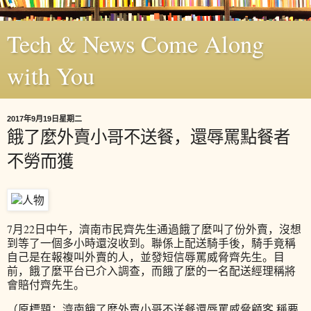
Tech & News Come Along
with You
2017年9月19日星期二
餓了麼外賣小哥不送餐，還辱罵點餐者
不勞而獲
7月22日中午，濟南市民齊先生通過餓了麼叫了份外賣，沒想
到等了一個多小時還沒收到。聯係上配送騎手後，騎手竟稱
自己是在報複叫外賣的人，並發短信辱罵威脅齊先生。目
前，餓了麼平台已介入調查，而餓了麼的一名配送經理稱將
會賠付齊先生。
（原標題：濟南餓了麼外賣小哥不送餐還辱罵威脅顧客 稱要