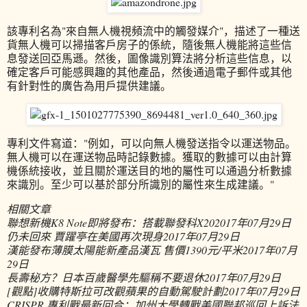
該專利名為"來自無人機視頻流中的觸發媒介"，描述了一種送
貨無人機可以掃描客戶房子的係統，隨後無人機能將這些信
息發送回亞馬遜。然後，圖像識別算法將分析這些信息，以
確定客戶可能感興趣的其他產品，然後通過電子郵件或其他
有針對性的廣告為用戶提供建議。
專利文件寫道："例如，可以向無人機發送指令以運送物品。
無人機可以在運送物品時記錄數據。獲取的數據可以由計算
機係統接收，並且關於運送目的地的屬性可以通過分析數據
來識別。至少可以基於部分所識別的屬性來生成建議。"
相關文章
聯想新機K8 Note即將發布：搭載聯發科X20
2017年07月29日
仍未回來 賈躍亭在美國再次現身
2017年07月29日
漢能發布薄膜太陽能新產品漢瓦 售價1390元/平米
2017年07月
29日
長壽秘方？日本百歲醫學先驅稱不要退休
2017年07月29日
[觀點]收購特斯拉可改觀蘋果的自動駕駛計劃
2017年07月29日
CRISPR 專利戰最新回合：加州大學轉戰美國聯邦巡回上訴法