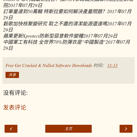
院
2017年07月29日
訂單量達到50萬輛 特斯拉要如何解決產量問題？
2017年07月
29日
穀歌加快核聚變研究 取之不盡的清潔能源還遠嗎
2017年07月
29日
蘋果更新Xprotect防新型惡意軟件變種
2017年07月29日
中國軍工有科技 全世界70%防彈衣是"中國製造"
2017年07月
29日
Free Get Cracked & Nulled Software Downloads
时间：
11:13
共享
没有评论:
发表评论
‹
›
主页