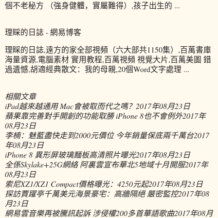
個不老秘方 （強身健體，實屬難得）,孩子出生的 ...
理睬的日誌 - 網易博客
理睬的日誌,遠方的家全部視頻（六大部共1150集）,百萬書庫
海量資源,電腦素材 實用教程,百萬視頻 視覺大片,百萬美圖 錯
過遺憾,胡適經典散文：我的母親,20個Word文字處理 ...
相關文章
iPad越來越通用 Mac會被取而代之嗎？
2017年08月23日
蘋果靠完善對手開創的功能取勝 iPhone 8也不會例外
2017年
08月23日
李楠：魅藍盡快走到2000元價位 今年銷量保底兩千萬台
2017
年08月23日
iPhone 8 異形屏玻璃麵板高清照片曝光
2017年08月23日
全係Skylake+25G網絡 阿裏雲宣布華北5地域十月開服
2017年
08月23日
索尼XZ1/XZ1 Compact價格曝光：4250元起
2017年08月23日
探訪賈躍亭千萬美元海景豪宅：高牆隔絕 嚴密監控
2017年08
月23日
網易雲音樂再被騰訊起訴 涉侵權200多首華語歌曲
2017年08月