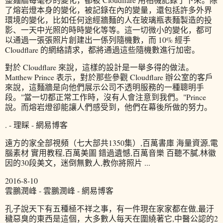
了熔岩燈本身的變化，被記錄在內的變量，還包括許多外界
環境的變化，比如任何途經牆麵的人在玻璃瓶表麵製造的投
影、一天中光照的時時變化等等。這一切微小的變化，都可
以通過一張張照片創建出一係列隨機數，而 10% 經手
Cloudflare 的網絡請求，都將通過這些隨機數進行加密。
對於 Cloudflare 來說，這樣的設計是一舉多得的做法。
Matthew Prince 表示，對於那些參觀 Cloudflare 辦公室的客戶
來說，這麵牆是向他們展示公司不透明服務的一種聰明手
段。"當一切都正常工作時，沒有人會注意到我們。"Prince
說。而熔岩燈卻能讓人們感受到，他們在幕後所做的努力。
. - 理睬 - 網易博客
遠方的家全部視頻（七大部共1350集）,百萬書庫 海量資源,電
腦素材 實用教程,百萬美圖 錯過遺憾,百萬音樂 百聽不膩,林徽
因的30段美文，迷倒無數人,教你將照片 ...
2016-8-10
雲鵬潤峰 - 雲鵬潤峰 - 網易博客
孔子說天下有五種極不祥之事，有一件現在家家都在做,最汙
穢惡臭的東西是這個，大多數人每天在圍繞著它,中醫公認的2