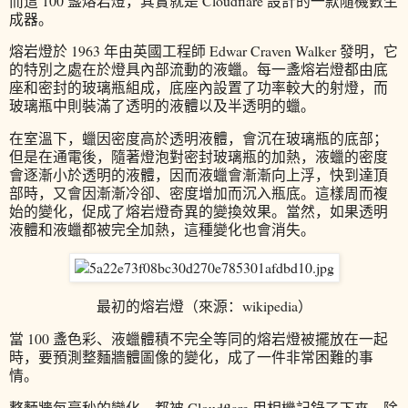
而這 100 盞熔岩燈，其實就是 Cloudflare 設計的一款隨機數生
成器。
熔岩燈於 1963 年由英國工程師 Edwar Craven Walker 發明，它
的特別之處在於燈具內部流動的液蠟。每一盞熔岩燈都由底
座和密封的玻璃瓶組成，底座內設置了功率較大的射燈，而
玻璃瓶中則裝滿了透明的液體以及半透明的蠟。
在室溫下，蠟因密度高於透明液體，會沉在玻璃瓶的底部；
但是在通電後，隨著燈泡對密封玻璃瓶的加熱，液蠟的密度
會逐漸小於透明的液體，因而液蠟會漸漸向上浮，快到達頂
部時，又會因漸漸冷卻、密度增加而沉入瓶底。這樣周而複
始的變化，促成了熔岩燈奇異的變換效果。當然，如果透明
液體和液蠟都被完全加熱，這種變化也會消失。
最初的熔岩燈（來源：wikipedia）
當 100 盞色彩、液蠟體積不完全等同的熔岩燈被擺放在一起
時，要預測整麵牆體圖像的變化，成了一件非常困難的事
情。
整麵牆每毫秒的變化，都被 Cloudflare 用相機記錄了下來。除