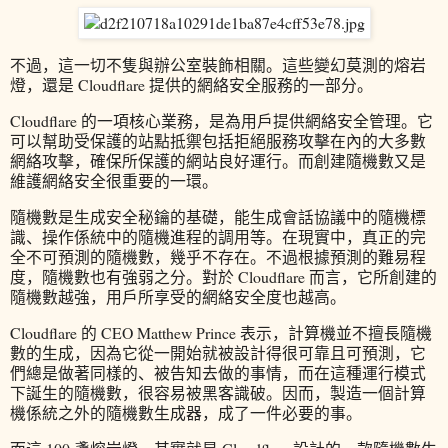
不過，這一切不隻與辦公室裝飾相關。這些變幻莫測的熔岩
燈，還是 Cloudflare 提供的網絡安全服務的一部分。
Cloudflare 的一項核心業務，是為用戶提供網絡安全管理。它
可以幫助受保護的站點抵禦包括拒絕服務攻擊在內的大多數
網絡攻擊，確保所保護的網站良好運行。而創建隨機數又是
維護網絡安全很重要的一環。
隨機數是生成安全秘鑰的基礎，能生成會話協議中的隨機標
識、操作係統中的隨機進程的調用等。在現實中，真正的完
全不可預測的隨機數，幾乎不存在。不過根據預測的難易程
度，隨機數也有強弱之分。對於 Cloudflare 而言，它所創建的
隨機數越強，用戶所享受的網絡安全度也越高。
Cloudflare 的 CEO Matthew Prince 表示，計算機並不擅長隨機
數的生成，因為它從一開始就被設計得很可靠且可預測，它
們總是做著同樣的、被告知去做的事情，而在這種運行模式
下誕生的隨機數，很容易被黑客識破。因而，製造一個計算
機係統之外的隨機數生成器，成了一件必要的事。