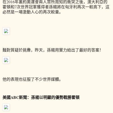
在2016年裏約奧運會兩人眾所周知的衝突之後，澳大利亞的
霍頓和7次世界冠軍獲得者孫楊將在匈牙利再次一較高下，這
必然是一場激動人心的再次較量。
麵對質疑於挑釁，昨天，孫楊用實力給出了最好的答案！
他的表現也征服了不少世界媒體。
美國ABC新聞：孫楊以明顯的優勢戰勝霍頓