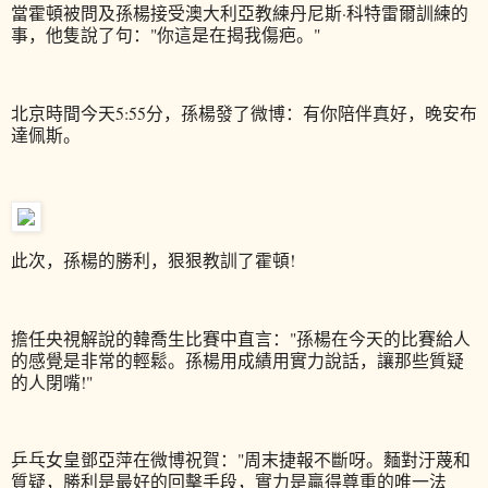
當霍頓被問及孫楊接受澳大利亞教練丹尼斯·科特雷爾訓練的
事，他隻說了句："你這是在揭我傷疤。"
北京時間今天5:55分，孫楊發了微博：有你陪伴真好，晚安布
達佩斯。
此次，孫楊的勝利，狠狠教訓了霍頓!
擔任央視解說的韓喬生比賽中直言："孫楊在今天的比賽給人
的感覺是非常的輕鬆。孫楊用成績用實力說話，讓那些質疑
的人閉嘴!"
乒乓女皇鄧亞萍在微博祝賀："周末捷報不斷呀。麵對汙蔑和
質疑，勝利是最好的回擊手段，實力是贏得尊重的唯一法