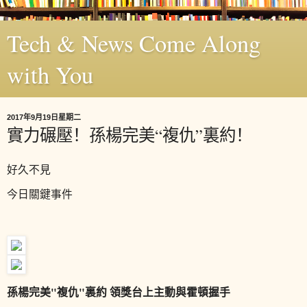
Tech & News Come Along
with You
2017年9月19日星期二
實力碾壓！孫楊完美“複仇”裏約！
好久不見
今日關鍵事件
孫楊完美"複仇"裏約 領獎台上主動與霍頓握手