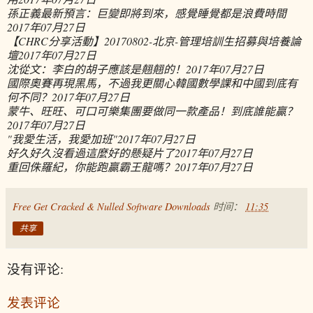
孫正義最新預言：巨變即將到來，感覺睡覺都是浪費時間
2017年07月27日
【CHRC分享活動】20170802-北京-管理培訓生招募與培養論
壇
2017年07月27日
沈從文：李白的胡子應該是翹翹的！
2017年07月27日
國際奧賽再現黑馬，不過我更關心韓國數學課和中國到底有
何不同？
2017年07月27日
蒙牛、旺旺、可口可樂集團要做同一款產品！到底誰能贏？
2017年07月27日
"我愛生活，我愛加班"
2017年07月27日
好久好久沒看過這麼好的懸疑片了
2017年07月27日
重回侏羅紀，你能跑贏霸王龍嗎？
2017年07月27日
Free Get Cracked & Nulled Software Downloads
时间：
11:35
共享
没有评论:
发表评论