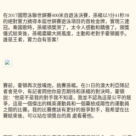
在2017國際泳聯世錦賽400米自遊泳決賽，孫楊以3分41秒38
的絕對實力摘得本屆世錦賽遊泳項目的首枚金牌，實現三連
冠。奏國歌時，孫楊領獎哭了，太令人感動和驕傲了。頒獎
儀式結束後，孫楊盡顯大將風度，主動和老對手霍頓握手。
誰是王者，實力自有答案！
賽前，霍頓再次放嘴炮，挑釁孫楊。在21日的澳大利亞隊記
者會見中，有記者問他你是否期待和孫楊的對決時，霍頓
說："他是不是我的對手我不知道，我並不認為這是公平的競
爭，這是一個傑出的精英運動員和一個藥檢成陽性的運動員
之間的比賽。我的比賽應該有更好的競爭對手，我希望在比
賽結束後，可以站在領獎台的高 處看著他。