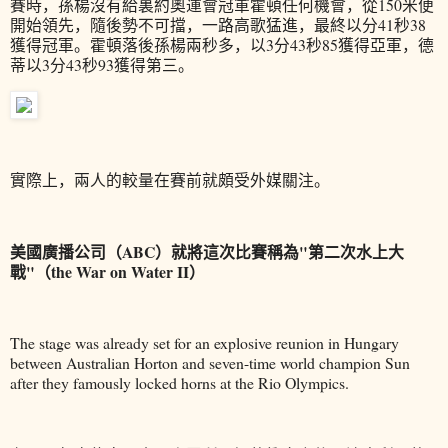
賽時，孫楊沒有給裏約奧運會冠軍霍頓任何機會，從150米便
開始領先，隨後勢不可擋，一路高歌猛進，最終以分41秒38
獲得冠軍。霍頓落後孫楊兩秒多，以3分43秒85獲得亞軍，德
蒂以3分43秒93獲得第三。
實際上，兩人的較量在賽前就頗受外媒關注。
美國廣播公司（ABC）就將這次比賽稱為"第二次水上大
戰"（the War on Water II）
The stage was already set for an explosive reunion in Hungary
between Australian Horton and seven-time world champion Sun
after they famously locked horns at the Rio Olympics.