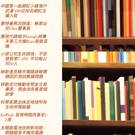
中國第一座網紅小鎮落戶
武漢 100位知名網紅主
播入駐
惠特曼再次辟謠：無意出
任Uber董事長
應用代碼暗示Google將攜
手第三方推Bisto智能耳
機
小貸公司生存困境：不良
貸款率7.18% 平均每公
司20人
納斯達克稱市場錯誤報價
歸因於測試數據問題
移動支付推動非現金交易
專家：現金消失隻是個
誤會
科學家算出抹去地球所有
生命所需能量
AirPods 發貨時間改善至1-
2周
太陽能電池技術新突破：
眼鏡變身手機充電器