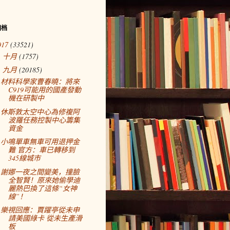
归档
017
(33521)
十月
(1757)
►
九月
(20185)
▼
材料科學家曹春曉：將來
C919可能用的國產發動
機在研製中
休斯敦太空中心為修複阿
波羅任務控製中心籌集
資金
小鳴單車無車可用退押金
難 官方：車已轉移到
345線城市
謝娜一夜之間變美，撞臉
全智賢！原來她偷學迪
麗熱巴換了這條“女神
線”！
樂視回應：賈躍亭從未申
請美國綠卡 從未生產滑
板