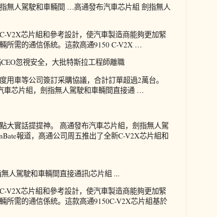
指無人駕駛和車輛間 …高通發布汽車芯片組 劍指無人
C-V2X芯片組和參考設計，使汽車製造商能夠更加緊
需的通信係統。這款高通9150 C-V2X …
滿CEO忽視安全，大批特斯拉工程師離職
度用車等公司簽訂采購協議，合計訂單超過2萬台。
布汽車芯片組，劍指無人駕駛和車輛間直接通 …
點大實話提提神。 高通發布汽車芯片組，劍指無人駕
nBate報道，高通公司周五推出了全新C-V2X芯片組和
無人駕駛和車輛間直接通訊|芯片組 ...
C-V2X芯片組和參考設計，使汽車製造商能夠更加緊
所需的通信係統。這款高通9150C-V2X芯片組基於