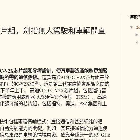
博客
2
▼
芯片組，劍指無人駕駛和車輛間直
C-V2X芯片組和參考設計，使汽車製造商能夠更加緊
輛所需的通信係統。
這款高通9150 C-V2X芯片組基於
PP）的C-V2X標準，這是第三代電信協會組織之間的
下半年上市。 高通9150 C-V2X芯片組，包括運行智
X堆棧的應用處理器以及硬件安全模塊（HSM）。高通
伴認可新的芯片組，包括福特，奧迪，PSA集團和上
2X技術包括兩種傳輸模式：直接通信和基於網絡的通
自動駕駛能力的關鍵。例如，其直接通信能力通過使
息來改善車輛的情境意識。依靠全球統一的5.9 GHz