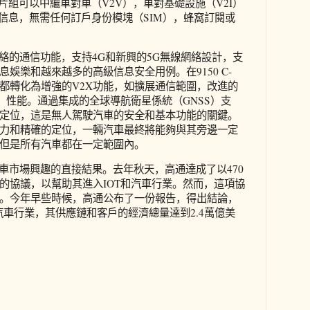
V2X芯片組可以中繼車對車（V2V），車對基礎設施（V2I）
的信息，無需任何訂戶身份模塊（SIM），蜂窩訂閱或
網絡的通信功能，支持4G和新興的5G無線網絡設計，支
娛樂和越來越多的高級信息安全用例。在9150 C-
些都轉化為增強的V2X功能，如擴展通信範圍，改進的
S）性能。通過集成的全球導航衛星係統（GNSS）支
定位，這是無人駕駛汽車的安全和基本功能的關鍵。
力和精確的定位，一輛汽車最終將能夠與其旁邊一定
但是所有汽車都在一定範圍內。
汽車市場興趣的直接結果。去年秋天，高通達成了以470
的協議，以幫助其進入IOT和汽車行業。然而，這項協
。今年早些時候，高通公布了一份報告，得出結論，
個汽車行業，其供應鏈和客戶的經濟總量達到2.4萬億美