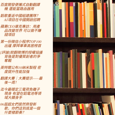
百度開發便攜式自動翻譯
機 還能當路由器用
穀歌重返中國組建團隊？
AI項目在中國開啟招聘
蘋果CEO庫克專訪：用產
品改變世界 可以做不賺
錢項目
第一份微信小程序TOP100
出爐 摩拜單車高居榜首
[評論]掀翻微博的授權協議
背後是對優質創者的爭
奪戰
英特爾公布10納米製程 密
度提升性能加強
翻譯大賽｜大賽提示——最
後一周！
迄今最穩定三電荷負離子
現身 有望在鋁電池等領
域大顯身手
06屆超女們居然齊發新
歌，你們這到底是一個
什麼樣節奏？