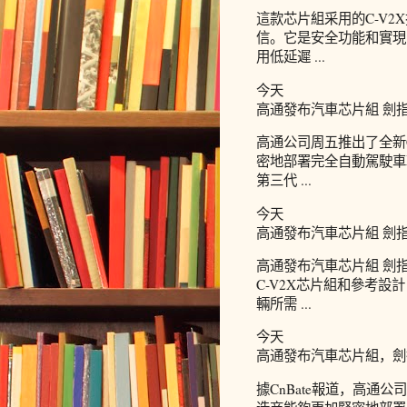
這款芯片組采用的C-V
信。它是安全功能和實現
用低延遲 ...
今天
高通發布汽車芯片組 劍
高通公司周五推出了全新
密地部署完全自動駕駛車輛
第三代 ...
今天
高通發布汽車芯片組 劍
高通發布汽車芯片組 劍
C-V2X芯片組和參考
輛所需 ...
今天
高通發布汽車芯片組，劍
據CnBate報道，高通