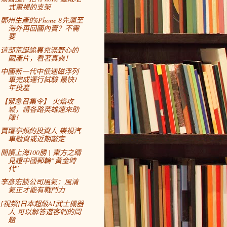
式電視的支架
鄭州生產的iPhone 8先運至
海外再回國內賣？不需
要
這部荒誕詭異充滿野心的
國產片，看著真爽！
中國新一代中低速磁浮列
車完成運行試驗 最快1
年投產
【緊急召集令】 火焰攻
城，請各路英雄速來助
陣！
賈躍亭頻約投資人 樂視汽
車融資或近期敲定
閱讀上海100勝 | 東方之睛
見證中國郵輪“黃金時
代”
李彥宏談公司風氣：風清
氣正才能有戰鬥力
[視頻]日本超級AI武士機器
人 可以解答遊客們的問
題