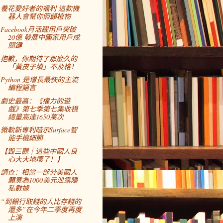
養花愛好者的福利 這款機
器人會幫你照顧植物
Facebook月活躍用戶突破
20億 發展中國家用戶成
關鍵
抱歉，你期待了那麼久的
「黃皮子墳」不及格！
Python 是增長最快的主流
編程語言
劇史最高：《權力的遊
戲》第七季第七集收視
總量高達1650萬次
微軟新專利暗示Surface智
能手機細節
【毀三觀｜這些中國人良
心大大地壞了！】
調查：相當一部分美國人
願意為1000美元泄露隱
私數據
“到銀行取錢的人比存錢的
還多”在今年二季度再度
上演