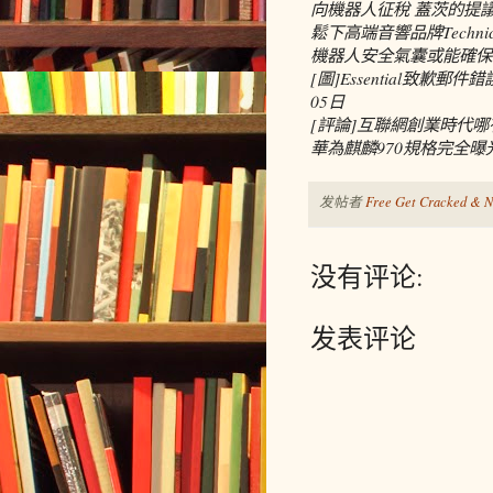
向機器人征稅 蓋茨的提
鬆下高端音響品牌Techni
機器人安全氣囊或能確保
[圖]Essential致歉郵
05日
[評論]互聯網創業時代哪
華為麒麟970規格完全曝光：
发帖者
Free Get Cracked & N
没有评论:
发表评论