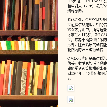
ITS頻段，9150 C-
和車對人（V2P）場景
網絡協助。
除此之外，C-V2X基於
持遠程信息處理，相關信息
V2X芯片組中，所有這
可靠性和非視距（NLO
持，它為車輛提供精確的
另外，隨著擴展的通信能
範圍內的汽車進行通信，
C-V2X芯片組是高通對
億美元收購恩智浦半導體
議仍受到監管機構的審查
到2035年，5G將使整
元。