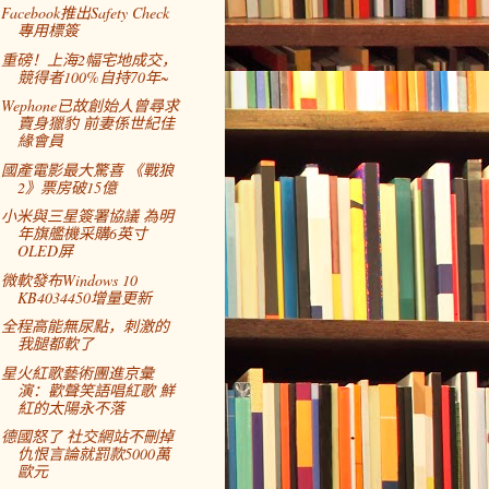
Facebook推出Safety Check
專用標簽
重磅！上海2幅宅地成交，
競得者100%自持70年~
Wephone已故創始人曾尋求
賣身獵豹 前妻係世紀佳
緣會員
國產電影最大驚喜 《戰狼
2》票房破15億
小米與三星簽署協議 為明
年旗艦機采購6英寸
OLED屏
微軟發布Windows 10
KB4034450增量更新
全程高能無尿點，刺激的
我腿都軟了
星火紅歌藝術團進京彙
演：歡聲笑語唱紅歌 鮮
紅的太陽永不落
德國怒了 社交網站不刪掉
仇恨言論就罰款5000萬
歐元