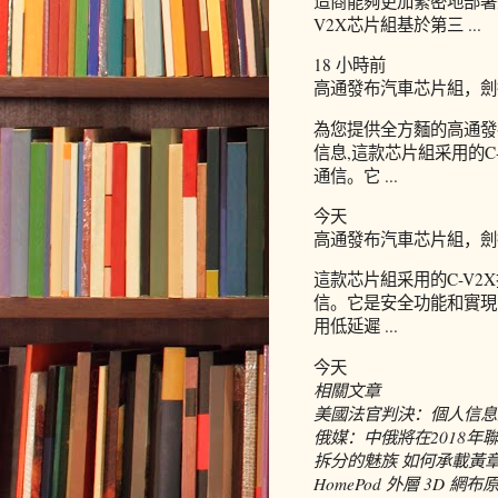
造商能夠更加緊密地部署完
V2X芯片組基於第三 ...
18 小時前
高通發布汽車芯片組，劍
為您提供全方麵的高通發
信息,這款芯片組采用的
通信。它 ...
今天
高通發布汽車芯片組，劍
這款芯片組采用的C-V
信。它是安全功能和實現
用低延遲 ...
今天
相關文章
美國法官判決：個人信息
俄媒：中俄將在2018
拆分的魅族 如何承載黃
HomePod 外層 3D 