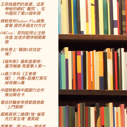
王菲姚晨們的首選，這家
神秘的網紅“醫院”，在
中國到了第20個年頭
微軟發布Surface Plus銷售
套餐 提供多個支付方式
OKCoin：即刻起停止注冊
充值 並逐步關停相關業
務
你有患上“戰狼2綜合症”
嗎？
《福布斯》最新富豪榜：
蓋茨稱雄 馬雲華人第一
14歲少年玩《王者榮
耀》：內購+直播打賞花
掉母親10萬
中國移動與中國銀行合作
推出聯名卡
電信詐騙舍常規套路竟敢
“上門服務”
服務員穿二維碼T恤“催菜
先打賞五塊”遭質疑
懷舊風：把 iPhone 變成老