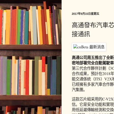
2017年9月15日星期五
高通發布汽車
接通訊
高通公司周五推出了全新
密地部署完全自動駕駛車
第三代合作夥伴計劃（3G
合作成果，預計在2018年
能交通係統（ITS）V2
已經擁有多家汽車合作夥
汽集團。
這款芯片組采用的C-V
信。它是安全功能和實現
用低延遲傳輸檢測和交換信