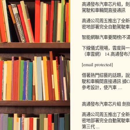
高通發布汽車芯片組，劍
駕駛和車輛間直接通訊
高通公司周五推出了全新
密地部署完全自動駕駛車輛所
智能網聯汽車要聞榜|不
下線儀式現場，雲度與一
（車雲網） 14.高通發
[email protected]
借著熱門綜藝的話題，說
駛和車輛間直接通訊 據C
參考設計，使汽車 …
高通發布汽車芯片組 劍指
高通公司周五推出了全新
密地部署完全自動駕駛車輛
第三代 ...