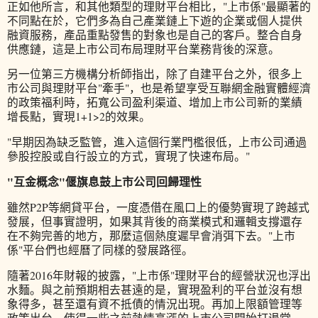
正如他所言，和其他類型的理財平台相比，"上市係"最顯著的
不同點在於，它們多為自己產業鏈上下遊的企業或個人提供
融資服務，產品重點發售的對象也是自己的客戶。整合自身
供應鏈，這是上市公司布局理財平台業務背後的深意。
另一位第三方機構分析師指出，除了自建平台之外，很多上
市公司與理財平台"牽手"，也是希望享受互聯網金融實體經濟
的政策福利時，拓寬公司盈利渠道、增加上市公司新的業績
增長點，實現1+1>2的效果。
"早期因為缺乏監管，進入這個行業門檻很低，上市公司通過
參股控股或自行設立的方式，實現了快速布局。"
"互金概念"偃旗息鼓上市公司回歸理性
雖然P2P等網貸平台，一度憑借在風口上的優勢實現了跨越式
發展，但事實證明，如果其背後的商業模式和邏輯支撐還存
在不夠完善的地方，那麼這個熱度遲早會消弭下去。"上市
係"平台們也經曆了同樣的發展路徑。
隨著2016年財報的披露，"上市係"理財平台的經營狀況也浮出
水麵。與之前預期相去甚遠的是，實現盈利的平台並沒有想
象得多，甚至還有資不抵債的情況出現。再加上限額管理等
政策出台，使得一些之前熱情高漲的上市公司開始打退堂