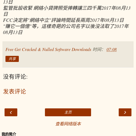
13日
監管批設收緊 網絡小貸牌照受捧轉讓三四千萬
2017年08月13
日
FCC決定將"網絡中立"評論時間延長兩周
2017年08月13日
"賺它一個億"等，這樣奇葩的公司名字以後沒法取了
2017年
08月13日
Free Get Cracked & Nulled Software Downloads
时间：
07:08
共享
没有评论:
发表评论
‹
›
主页
查看网络版本
我的简介