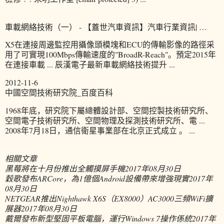
車載網絡技術（一） - 【蓋世汽車資訊】汽車行業資訊| …
X5在連接周邊監控用攝像頭模塊和ECU的傳輸影像的路徑采
用了可實現100Mbps傳輸速度的"BroadR-Reach"。預定2015年
在連接車載 ... 辰漢電子最新車載網絡技術提升 ...
2012-11-6
中國空間技術研究院_百度百科
1968年底，研究院下屬總體設計部、空間控製技術研究所、
空間電子技術研究所、空間物理及探測技術研究所、電 ...
2008年7月18日，通信衛星事業部在北京正式成立 。 ...
相關文章
黑莓將在十月份推出全觸摸屏手機
2017年08月30日
穀歌發布ARCore，為1億個Android設備帶來增強現實
2017年
08月30日
NETGEAR推出Nighthawk X6S（EX8000）AC3000三頻WiFi擴
展器
2017年08月30日
戴爾發布新型堅固平板電腦，運行Windows 7操作係統
2017年