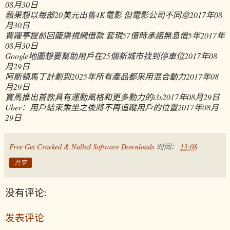
08月30日
蘋果想以每部20美元出售4K電影 但電影公司不同意
2017年08
月30日
賈躍亭提前回籠樂視網借款 套現57億時承諾無息借5年
2017年
08月30日
Google地圖想要幫助用戶在25個新城市找到停車位
2017年08
月29日
阿斯頓馬丁計劃到2025年所有產品都采用混合動力
2017年08
月29日
寶馬推出首款具有運動風格和更多動力的i3s
2017年08月29日
Uber：用戶結束乘坐之後將不再追蹤用戶的位置
2017年08月
29日
Free Get Cracked & Nulled Software Downloads
时间：
13:08
共享
没有评论:
发表评论