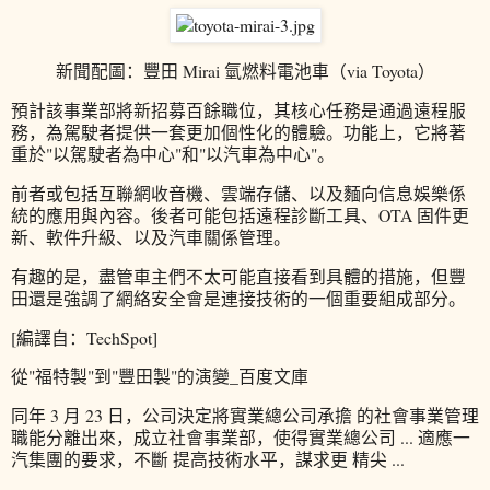
新聞配圖：豐田 Mirai 氫燃料電池車（via Toyota）
預計該事業部將新招募百餘職位，其核心任務是通過遠程服
務，為駕駛者提供一套更加個性化的體驗。功能上，它將著
重於"以駕駛者為中心"和"以汽車為中心"。
前者或包括互聯網收音機、雲端存儲、以及麵向信息娛樂係
統的應用與內容。後者可能包括遠程診斷工具、OTA 固件更
新、軟件升級、以及汽車關係管理。
有趣的是，盡管車主們不太可能直接看到具體的措施，但豐
田還是強調了網絡安全會是連接技術的一個重要組成部分。
[編譯自：TechSpot]
從"福特製"到"豐田製"的演變_百度文庫
同年 3 月 23 日，公司決定將實業總公司承擔 的社會事業管理
職能分離出來，成立社會事業部，使得實業總公司 ... 適應一
汽集團的要求，不斷 提高技術水平，謀求更 精尖 ...