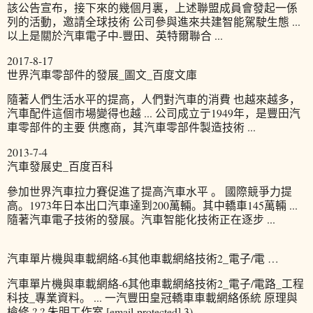
該公告宣布，接下來的幾個月裏，上述聯盟成員會發起一係
列的活動，邀請全球技術 公司參與進來共建智能駕駛生態 ...
以上是關於汽車電子中-豐田、英特爾聯合 ...
2017-8-17
世界汽車零部件的發展_圖文_百度文庫
隨著人們生活水平的提高，人們對汽車的消費 也越來越多，
汽車配件這個市場變得也越 ... 公司成立亍1949年，是豐田汽
車零部件的主要 供應商，其汽車零部件製造技術 ...
2013-7-4
汽車發展史_百度百科
參加世界汽車拉力賽促進了提高汽車水平 。 國際競爭力提
高。1973年日本出口汽車達到200萬輛。其中轎車145萬輛 ...
隨著汽車電子技術的發展。汽車智能化技術正在逐步 ...
汽車單片機與車載網絡-6其他車載網絡技術2_電子/電 …
汽車單片機與車載網絡-6其他車載網絡技術2_電子/電路_工程
科技_專業資料。 ... 一汽豐田皇冠轎車車載網絡係統 原理與
檢修 ? ? 朱明工作室 [email protected] 3) ...