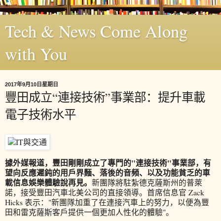
Tech & News Come Along
with You
2017年9月10日星期日
豐田成立“連接技術”事業部：提升車載
電子技術水平
據外媒報道，豐田剛剛成立了專門的"連接技術"事業部，有
望向反應遲鈍的用戶界麵、落後的音頻、以及功能貧乏的車
載信息娛樂體驗說再見。
新團隊將駐紮德克薩斯州的普萊
諾，接受豐田汽車北美公司的直接領導。首席信息官 Zack
Hicks 表示："新團隊加重了在連接汽車上的努力，以便為豐
田和雷克薩斯客戶提供一個更加人性化的體驗"。