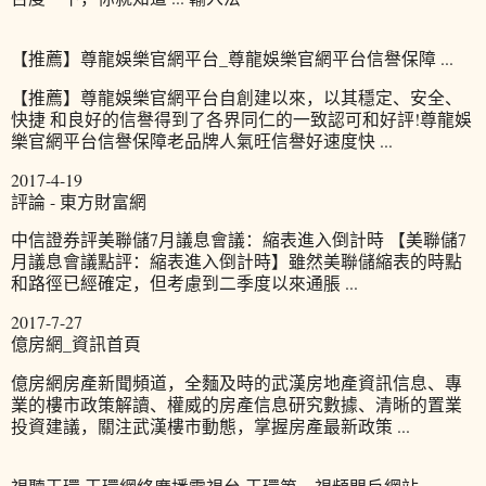
【推薦】尊龍娛樂官網平台_尊龍娛樂官網平台信譽保障 ...
【推薦】尊龍娛樂官網平台自創建以來，以其穩定、安全、
快捷 和良好的信譽得到了各界同仁的一致認可和好評!尊龍娛
樂官網平台信譽保障老品牌人氣旺信譽好速度快 ...
2017-4-19
評論 - 東方財富網
中信證券評美聯儲7月議息會議：縮表進入倒計時 【美聯儲7
月議息會議點評：縮表進入倒計時】雖然美聯儲縮表的時點
和路徑已經確定，但考慮到二季度以來通脹 ...
2017-7-27
億房網_資訊首頁
億房網房產新聞頻道，全麵及時的武漢房地產資訊信息、專
業的樓市政策解讀、權威的房產信息研究數據、清晰的置業
投資建議，關注武漢樓市動態，掌握房產最新政策 ...