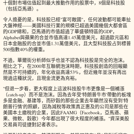
十個對市場估值起到最大推動作用的股票中，8個是科技股
（包括亞馬遜）。
令人擔憂的是，科技股已經"富可敵國"，任何波動都可能牽扯
大盤神經——美國科技行業的規模已超過美國幾個大都會區
的GDP總和，亞馬遜的市值超過了華盛頓特區的GDP，
Alphabet與蘋果的合並市值高達1.45萬億美元，超過歐元區和
日本金融股的合並市值1.31萬億美元，且大型科技股占到標普
500指數40%的權重。
不過，華爾街分析師似乎也並不認為科技股是完全的泡沫。
相比之下，在2000年互聯網泡沫時期，科技股創造的回報顯
然是不可持續的，年化收益高達53%，但近幾年並沒有再出
現過這種狀況，且現金流更為充裕。
"但退一步看，更大程度上這波科技股牛市更像是一個補漲
（catch-up）而不是泡沫。因為去年受'特朗普牛市'帶動的板塊
多是金融、基建等，而矽穀的那些企業去年顯然沒有受到'特
朗普行情'的照顧，因為減稅等政策真正惠及的公司是那些在
美國本土繳稅的企業，因此FAAMG（Facebook，亞馬遜、蘋
果、微軟、穀歌）今年都出現了很大程度的補漲。"資深美股
交易員司徒捷對記者表示。