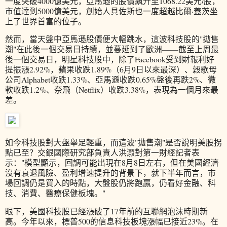
一度突破4000億美元，亞馬遜的股價飆升至1068.22美元/股，
市值達到5000億美元，創始人貝佐斯也一度超越比爾·蓋茨坐
上了世界首富的位子。
然而，當天盤中亞馬遜股價便大幅跳水，這波科技股的"拋售
潮"在此後一個交易日持續，並蔓延到了歐洲——截至上周最
後一個交易日，明星科技股中，除了Facebook受到財報利好
提振漲2.92%，蘋果收跌1.89%（6月9日以來最深）、穀歌母
公司Alphabet收跌1.33%、亞馬遜收跌0.65%盤後再跌2%、微
軟收跌1.2%、奈飛（Netflix）收跌3.38%，表現為一個月來最
差。
如今科技股對大盤舉足輕重，而這波"拋售潮"是否說明美股拐
點已至？交銀國際研究部負責人洪灝對第一財經記者表
示："模型顯示，回調可能出現在8月8日左右，但在美國經濟
沒有衰退風險、盈利增速提升的背景下，就下半年而言，市
場回調仍是買入的時點，大盤股仍將跑贏，仍看好金融、科
技、消費、醫療保健板塊。"
眼下，美國科技股已經漲破了17年前的互聯網泡沫時期新
高。今年以來，標普500的信息科技板塊漲幅已接近23%。在