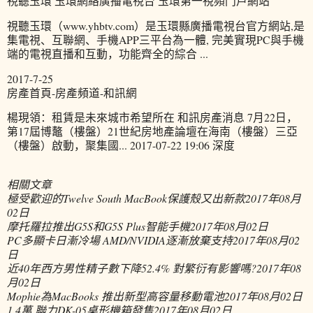
視聽玉環 玉環網絡廣播電視台 玉環第一視頻門戶網站
視聽玉環（www.yhbtv.com）是玉環縣廣播電視台官方網站,是
集電視、互聯網、手機APP三平台為一體, 完美實現PC與手機
端的電視直播和互動，功能齊全的綜合 ...
2017-7-25
房產首頁-房產頻道-和訊網
楊現領：租賃是未來城市希望所在 和訊房產消息 7月22日，
第17屆博鼇（樓盤）21世紀房地產論壇在海南（樓盤）三亞
（樓盤）啟動，聚集國... 2017-07-22 19:06 深度
相關文章
極受歡迎的Twelve South MacBook保護殼又出新款
2017年08月
02日
摩托羅拉推出G5S和G5S Plus智能手機
2017年08月02日
PC多顯卡日漸冷場 AMD/NVIDIA逐漸放棄支持
2017年08月02
日
近40年西方男性精子數下降52.4% 對繁衍有影響嗎?
2017年08
月02日
Mophie為MacBooks 推出新型高容量移動電池
2017年08月02日
1.4萬 聯力DK-05桌形機箱發售
2017年08月02日