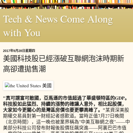
Tech & News Come Along
with You
2017年9月28日星期四
美國科技股已經漲破互聯網泡沫時期新
高卻遭拋售潮
"真可謂富可敵國，亞馬遜的市值超過了華盛頓特區的GDP。
科技股如此猛烈、持續的漲勢的確讓人意外，相比起股價，
大家如今更關心的是灣區房價也要更攀高峰了。"
某資深美股
期權交易員對第一財經記者感歎道。當時正值7月27日晚間
（北京時間），這一晚也被業界稱為"中美互聯網之夜"——中
美部分科技公司發布財報後股價狂飆突進——阿裏巴巴市值