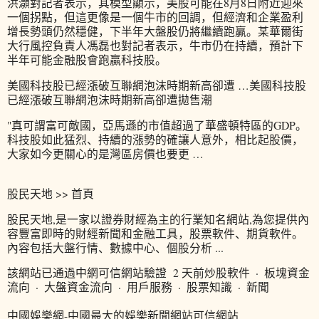
洪灝對記者表示，其模型顯示，美股可能在8月8日附近迎來
一個拐點，但這更像是一個牛市的回調，但經濟和企業盈利
增長勢頭仍然穩健，下半年大盤股仍將繼續跑贏。某華爾街
大行風控負責人馮磊也對記者表示，牛市仍在持續，預計下
半年可能金融股會跑贏科技股。
美國科技股已經漲破互聯網泡沫時期新高卻遭 …美國科技股
已經漲破互聯網泡沫時期新高卻遭拋售潮
"真可謂富可敵國，亞馬遜的市值超過了華盛頓特區的GDP。
科技股如此猛烈、持續的漲勢的確讓人意外，相比起股價，
大家如今更關心的是灣區房價也要更 …
股民天地 >> 首頁
股民天地,是一家以證券財經為主的行業知名網站,為您提供內
容豐富即時的財經新聞和金融工具，股票軟件、期貨軟件。
內容包括大盤行情、數據中心、個股分析 ...
該網站已通過中網可信網站驗證 2 天前炒股軟件 · 板塊資金
流向 · 大盤資金流向 · 用戶服務 · 股票知識 · 新聞
中國娛樂網-中國最大的娛樂新聞網站可信網站