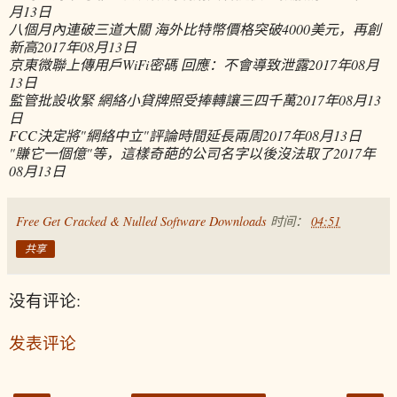
月13日
八個月內連破三道大關 海外比特幣價格突破4000美元，再創
新高
2017年08月13日
京東微聯上傳用戶WiFi密碼 回應：不會導致泄露
2017年08月
13日
監管批設收緊 網絡小貸牌照受捧轉讓三四千萬
2017年08月13
日
FCC決定將"網絡中立"評論時間延長兩周
2017年08月13日
"賺它一個億"等，這樣奇葩的公司名字以後沒法取了
2017年
08月13日
Free Get Cracked & Nulled Software Downloads
时间：
04:51
共享
没有评论:
发表评论