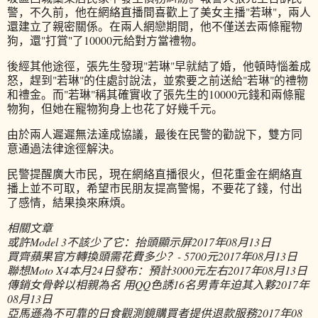
警，不久前，他在網絡直播間喜歡上了美女主播"若琳"，兩人
還建立了親密關係。在兩人網戀期間，他不僅送去兩條寵物
狗，還"打賞"了10000元給對方當禮物。
後經其他途徑，張先生發現"若琳"早就結了婚，他頓時惱羞成
怒，趕到"若琳"的住處討說法，並索要之前送給"若琳"的禮物
和禮金。而"若琳"稱其確實收了張先生的10000元錢和兩條寵
物狗，但她在寵物狗身上也花了好幾千元。
由於兩人遲遲無法達成協議，最後在民警的勸說下，雙方同
意通過法律途徑解決。
民警提醒廣大市民，現在網絡直播很火，但花重金在網絡直
播上並不可取，希望市民朋友提高警惕，不要花了錢，付出
了感情，結果換來麻煩。
相關文章
或許Model 3不該少了它：抬頭顯示屏
2017年08月13日
買齊蘋果官方轉換頭需花費多少？- 5700元
2017年08月13日
聯想Moto X4本月24日發布：預計3000元左右
2017年08月13日
傳銷女骨幹以相親為名 用QQ色誘16名男青年迫其入夥
2017年
08月13日
亞馬遜為不可靠的日食觀測鏡購買者提供退款服務
2017年08