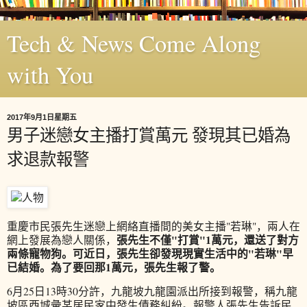
Tech & News Come Along
with You
2017年9月1日星期五
男子迷戀女主播打賞萬元 發現其已婚為
求退款報警
重慶市民張先生迷戀上網絡直播間的美女主播"若琳"，兩人在
張先生不僅"打賞"1萬元，還送了對方
網上發展為戀人關係，
兩條寵物狗。可近日，張先生卻發現現實生活中的"若琳"早
已結婚。為了要回那1萬元，張先生報了警。
6月25日13時30分許，九龍坡九龍園派出所接到報警，稱九龍
坡區西城彙某居民家中發生債務糾紛。報警人張先生告訴民