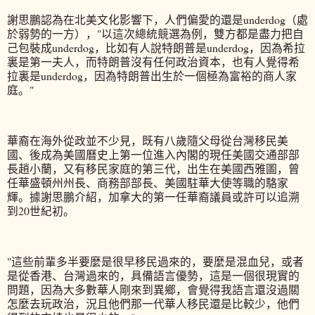
謝思鵬認為在北美文化影響下，人們偏愛的還是underdog（處
於弱勢的一方），"以這次總統競選為例，雙方都是盡力把自
己包裝成underdog，比如有人說特朗普是underdog，因為希拉
裏是第一夫人，而特朗普沒有任何政治資本，也有人覺得希
拉裏是underdog，因為特朗普出生於一個極為富裕的商人家
庭。"
華裔在海外從政並不少見，既有八歲隨父母從台灣移民美
國、後成為美國曆史上第一位進入內閣的現任美國交通部部
長趙小蘭，又有移民家庭的第三代，出生在美國西雅圖，曾
任華盛頓州州長、商務部部長、美國駐華大使等職的駱家
輝。據謝思鵬介紹，加拿大的第一任華裔議員或許可以追溯
到20世紀初。
"這些前輩多半要麼是很早移民過來的，要麼是混血兒，或者
是從香港、台灣過來的，具備語言優勢，這是一個很現實的
問題，因為大多數華人剛來到異鄉，會覺得我語言還沒過關
怎麼去玩政治，況且他們那一代華人移民還是比較少，他們