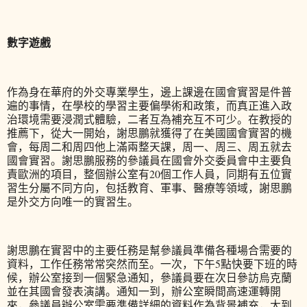
數字遊戲
作為身在華府的外交專業學生，邊上課邊在國會實習是件普
遍的事情，在學校的學習主要偏學術和政策，而真正進入政
治環境需要浸潤式體驗，二者互為補充互不可少。在教授的
推薦下，從大一開始，謝思鵬就獲得了在美國國會實習的機
會，每周二和周四他上滿兩整天課，周一、周三、周五就去
國會實習。謝思鵬服務的參議員在國會外交委員會中主要負
責歐洲的項目，整個辦公室有20個工作人員，同期有五位實
習生分屬不同方向，包括教育、軍事、醫療等領域，謝思鵬
是外交方向唯一的實習生。
謝思鵬在實習中的主要任務是幫參議員準備各種場合需要的
資料，工作任務常常突然而至。一次，下午5點快要下班的時
候，辦公室接到一個緊急通知，參議員要在次日參訪烏克蘭
並在其國會發表演講。通知一到，辦公室瞬間高速運轉開
來，參議員辦公室需要準備詳細的資料作為背景補充，大到