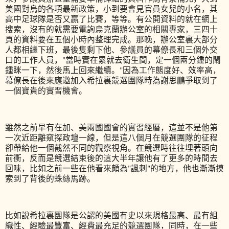
美國對烏的各項最新政策，小到要會見官員女兒的小名，其
高中足球隊是否又贏了比賽，等等。有公開資料的就在網上
搜索，沒有的就需要電詢烏克蘭辦公室的相關專家，三四十
頁的資料要在五個小時內整理完成。那晚，辦公室裏大部分
人都相繼下班，最後隻剩下他、參議員的幕僚長和三個外交
口的工作人員，"當時實在累就去衛生間，定一個兩分鍾的鬧
鍾眯一下，然後馬上回來繼續。"因為工作態度好、效率高，
幕僚長在後來應邀加入希拉裏競選團隊時為謝思鵬爭取到了
一個寶貴的實習機會。
雖然之前早有在加、美兩國國會的實習經曆，這並不是他第
一次近距離窺探政壇一線，但是這八個月在競選團隊的征程
卻帶給他一個截然不同的觀察視角。在競選時往往埋著頭向
前衝，反而是競選結束後的這大半年讓他有了更多的時間去
回味，比如之前一些在他看來頗為"諷刺"的地方，他也漸漸摸
索到了背後的蛛絲馬跡。
比如說希拉裏團隊是公認的美國有史以來規格最高、最有組
織性、經驗最豐富、經費最充足的競選團隊，同時，在一些