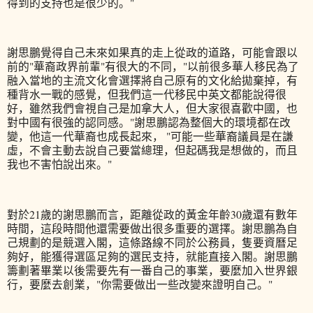
得到的支持也是很少的。"
謝思鵬覺得自己未來如果真的走上從政的道路，可能會跟以
前的"華裔政界前輩"有很大的不同，"以前很多華人移民為了
融入當地的主流文化會選擇將自己原有的文化給拋棄掉，有
種背水一戰的感覺，但我們這一代移民中英文都能說得很
好，雖然我們會視自己是加拿大人，但大家很喜歡中國，也
對中國有很強的認同感。"謝思鵬認為整個大的環境都在改
變，他這一代華裔也成長起來， "可能一些華裔議員是在謙
虛，不會主動去說自己要當總理，但起碼我是想做的，而且
我也不害怕說出來。"
對於21歲的謝思鵬而言，距離從政的黃金年齡30歲還有數年
時間，這段時間他還需要做出很多重要的選擇。謝思鵬為自
己規劃的是競選入閣，這條路線不同於公務員，隻要資曆足
夠好，能獲得選區足夠的選民支持，就能直接入閣。謝思鵬
籌劃著畢業以後需要先有一番自己的事業，要麼加入世界銀
行，要麼去創業，"你需要做出一些改變來證明自己。"