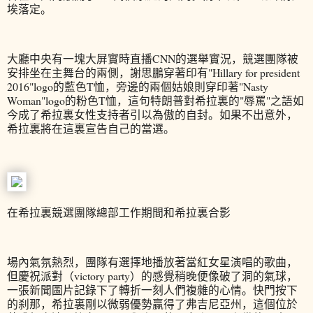
埃落定。
大廳中央有一塊大屏實時直播CNN的選舉實況，競選團隊被
安排坐在主舞台的兩側，謝思鵬穿著印有"Hillary for president
2016"logo的藍色T恤，旁邊的兩個姑娘則穿印著"Nasty
Woman"logo的粉色T恤，這句特朗普對希拉裏的"辱罵"之語如
今成了希拉裏女性支持者引以為傲的自封。如果不出意外，
希拉裏將在這裏宣告自己的當選。
在希拉裏競選團隊總部工作期間和希拉裏合影
場內氣氛熱烈，團隊有選擇地播放著當紅女星演唱的歌曲，
但慶祝派對（victory party）的感覺稍晚便像破了洞的氣球，
一張新聞圖片記錄下了轉折一刻人們複雜的心情。快門按下
的刹那，希拉裏剛以微弱優勢贏得了弗吉尼亞州，這個位於