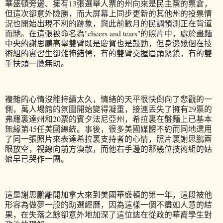
華盛頓旁邊、擁有13張選舉人票的州向來是民主黨的票倉，
但這次卻意外險勝，而大屏幕上同步更新的其他州的投票情
況也開始出現不利的跡象，與此前數月的民調預測正在背道
而馳。在這張被命名為"cheers and tears"的照片中，處於畫麵
中央的謝思鵬高舉雙臂既是慶賀也是鼓勁，但身邊幾個在技
術組的實習生卻難掩錯愕，有的雙臂交握眉頭緊鎖，有的雙
手扶頭一臉無助。
複雜的心情沒能持續太久，情緒的天平很快倒向了悲觀的一
側，萬人場館的氛圍開始變得凝重，接連丟失了擁有29票的
弗羅裏達州和20票的賓夕法尼亞州，希拉裏在盤麵上已基本
無緣第45任美國總統。事後，很多美國媒體不約而同地選用
了同一張照片來表達希拉裏支持者的心情，照片裏謝思鵬兩
眼放空，視線向前方渙散，而他右手邊的那幾位技術組的姑
娘早已哭作一團。
這是謝思鵬離開加拿大來到美國華盛頓的第一年，這段被他
形容為做夢一般的助選經曆，因為這樣一個不盡如人意的結
果，在失落之餘卻意外地加深了這位誌在從政的華裔學生對