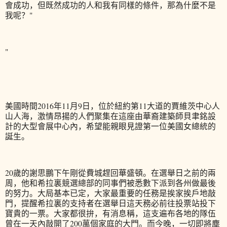
會成功，但既然成功的人和我有同樣的條件，那為什麼不是
我呢？"
"
美國時間2016年11月9日，位於紐約第11大道的賈維茨中心人
山人海，激情昂揚的人們聚集在這座由華裔建築師貝聿銘設
計的大型會展中心內，希望能親眼見證第一位美國女總統的
誕生。
20歲的謝思鵬下午剛從費城趕回華盛頓。在選舉日之前的兩
周，他和希拉裏競選總部的同事們被悉數下派到各州做最後
的努力。大局基本已定，大家最重要的任務是挨家挨戶地敲
門，提醒希拉裏的支持者在選舉日這天務必前往投票站投下
寶貴的一票。大家都很拚，有消息稱，這支遍布各地的隊伍
曾在一天內敲開了200萬個家庭的大門。而今晚，一切即將塵