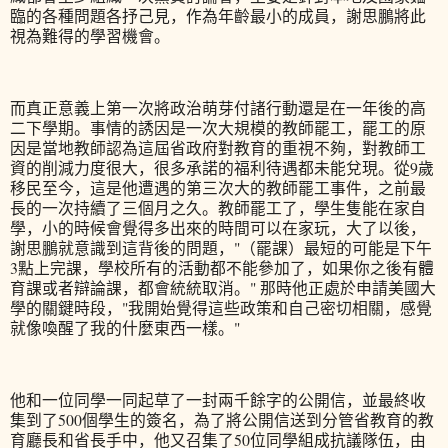
臨的各種問題各抒己見，作為年齡最小的成員，謝思鵬將此
視為難得的學習機會。
而真正意義上第一次將政治萌芽付諸行動還是在一年後的高
二下學期。事情的誘因是一次大規模的教師罷工，罷工的原
因是當地教師認為這屆省政府對教育的重視不夠，對教師工
資的削減力度很大，很多承諾的福利待遇都未能兌現。從9歲
移民至今，這是他遭遇的第三次大的教師罷工事件，之前最
長的一次持續了三個月之久。教師罷工了，學生隻能在家自
學，小的時候會覺得多出來的時間可以在家玩，大了以後，
謝思鵬就意識到這背後的問題，"（罷課）最短的可能是下午
3點上完課，學校所有的活動都不能參加了，如果你之後有體
育課或者辯論課，都會統統取消。" 那時他正處於申請美國大
學的關鍵時段，"我開始覺得這些政策和自己密切相關，感覺
就像喚醒了我的什麼東西一樣。"
他和一位同學一同起草了一封兩千餘字的公開信，並最終收
集到了500個學生的簽名，為了將公開信送到分管省教育的教
育廳長和省長手中，他又召集了50位同學組成抗議隊伍，由