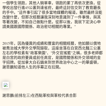
一個學生領跑，其他人騎單車，領跑的累了再依次更換，從
學校出發行進45公裏到達省府，最終這封信交到了教育廳長
的手中。"這件事引起了很多當地媒體的報道，雖然最終沒能
改變什麼，但那次經曆讓我深刻地意識到了一件事情，與其
等著改變，不如自己做點什麼。從那以後，我就下定決心申
請美國跟國際關係、政治密切相關的專業。"
2015年，因為優異的成績和豐富的相關經曆，他如願以償地
被喬治城大學外交學院錄取，這座坐落在白宮西北麵三公裏
左右的學校素有"政客樂園"、"外交官搖籃"之稱，很多老師都
是白宮的政府要員或前任高官，是國際關係和外交領域的金
字招牌。從加拿大白石鎮來到世界政治中心之一的華盛頓，
謝思鵬知道他人生的序幕正在拉開。
謝思鵬(前排左三)在西點軍校與軍校代表合影