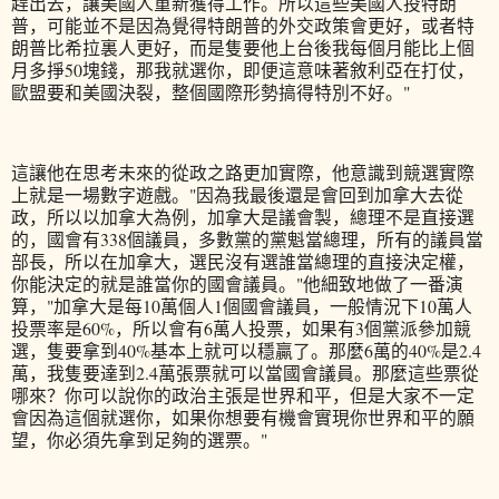
趕出去，讓美國人重新獲得工作。所以這些美國人投特朗
普，可能並不是因為覺得特朗普的外交政策會更好，或者特
朗普比希拉裏人更好，而是隻要他上台後我每個月能比上個
月多掙50塊錢，那我就選你，即便這意味著敘利亞在打仗，
歐盟要和美國決裂，整個國際形勢搞得特別不好。"
這讓他在思考未來的從政之路更加實際，他意識到競選實際
上就是一場數字遊戲。"因為我最後還是會回到加拿大去從
政，所以以加拿大為例，加拿大是議會製，總理不是直接選
的，國會有338個議員，多數黨的黨魁當總理，所有的議員當
部長，所以在加拿大，選民沒有選誰當總理的直接決定權，
你能決定的就是誰當你的國會議員。"他細致地做了一番演
算，"加拿大是每10萬個人1個國會議員，一般情況下10萬人
投票率是60%，所以會有6萬人投票，如果有3個黨派參加競
選，隻要拿到40%基本上就可以穩贏了。那麼6萬的40%是2.4
萬，我隻要達到2.4萬張票就可以當國會議員。那麼這些票從
哪來？你可以說你的政治主張是世界和平，但是大家不一定
會因為這個就選你，如果你想要有機會實現你世界和平的願
望，你必須先拿到足夠的選票。"