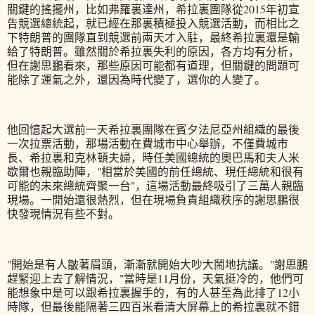
關鍵的搖擺州，比如弗羅裏達州，希拉裏團隊從2015年初宣
告競選總統起，就已經在那裏積極投入競選活動，而相比之
下特朗普的團隊直到競選前兩天才入駐，最終希拉裏還是輸
給了特朗普。雖然關於希拉裏失利的原因，各方均有分析，
但在謝思鵬看來，那些原因可能都有道理，但關鍵的問題可
能除了運氣之外，還因為時代變了，選你的人變了。
他回憶起大選前一天希拉裏團隊在賓夕法尼亞州組織的最後
一次拉票活動，那場活動在費城市中心舉辦，不僅費城市
長、希拉裏和克林頓夫婦，時任美國總統的奧巴馬和夫人米
歇爾也親臨助陣，"相當於美國的前任總統、現任總統和很有
可能的未來總統齊聚一台"，這場活動最終吸引了三萬人親臨
現場。一開始還很熱烈，但在現場負責組織秩序的謝思鵬很
快發現情況有些不對。
"開始是有人皺著眉頭，漸漸就開始大吵大鬧地抗議。"謝思鵬
趕緊迎上去了解情況，"當時是11月份，天氣挺冷的，他們可
能想象中是可以跟希拉裏握手的，有的人甚至為此排了12小
時隊，但最後能隔著三四百米看清大屏幕上的希拉裏就不錯