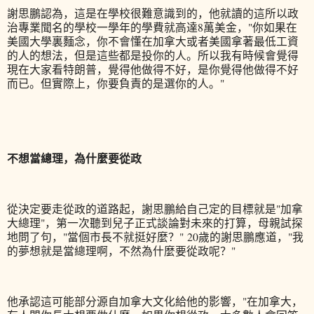
謝思鵬認為，這是在學校很難意識到的，他就讀的這所以政
治專業聞名的學校一學年的學費就高達8萬美金，"你如果在
美國大學裏麵念，你不會懂在加拿大或者美國拿著最低工資
的人的想法，但是這些都是投你的人。所以我有時候會覺得
現在大家看特朗普，覺得他做得不好，是你覺得他做得不好
而已。但實際上，你要負責的是選你的人。"
不想當總理，為什麼要從政
從決定要走從政的道路起，謝思鵬給自己定的目標就是"加拿
大總理"，第一次聽到兒子正式談論對未來的打算，母親試探
地問了句，"當個市長不就挺好麼？" 20歲的謝思鵬應道，"我
的夢想就是當總理啊，不然為什麼要從政呢？"
他承認這可能部分源自加拿大文化給他的影響，"在加拿大，