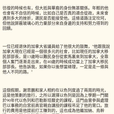
彷徨的時候也有，但大抵與華裔的身份無甚關係。年輕的他
也會有不自信的時候，比如自己是否真的適合從政，未來會
遇到多大的挫折，選民是否能接受他。這條道路注定坎坷，
但他說屏蔽玻璃心的力量部分來自身邊的支持和努力得到的
回饋。
一位已經退休的加拿大省議員給了他很大的鼓舞，"他跟我說
加拿大現在已經是一個很多元的社會，比如現任的加拿大移
民部部長，是13歲時以難民身份從索馬裏來到加拿大，全靠
個人奮鬥逐漸走出來，在40歲的時候成功當上了加拿大移民
部部長。他告訴我，如果你以後想當總理，一定是走一條與
他人不同的路。"
這個假期，謝思鵬和家人相約在以色列度過了兩周的時光，
這是他策劃的旅行，之所以選擇以色列是因為上學期一門關
於90年代以色列和巴勒斯坦曆史的課程，這門由曾參與處理
巴以事務的白宮前高官親自講授的課程吊足了他的胃口。旅
行的費用是他提前打工賺到的，這也成為他繼加納、烏幹