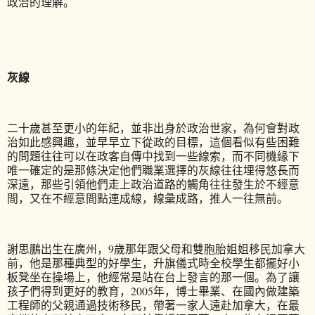
政治的理解。
灰線
二十歲甚至更小的年紀，並非出身於政治世家，為何會對政
治如此感興趣，並早早立下從政的目標，這個看似有些困難
的問題往往可以在政客自傳中找到一些線索，而不同機緣下
唯一確定的是那條決定他們職業選擇的灰線往往埋得悠長而
深遠，那些引領他們走上政治道路的觸角往往發生於不經意
間，又在不經意間點連成線，線彙成路，推人一往無前。
謝思鵬出生在廣州，9歲那年跟父母和雙胞胎姐姐移民加拿大
前，他是那種典型的好學生，升旗儀式時全校學生都擺好小
板凳坐在操場上，他經常是站在台上發言的那一個。為了讓
孩子們得到更好的教育，2005年，博士畢業、在國內做建築
工程師的父親通過技術移民，帶著一家人遠赴加拿大，在最