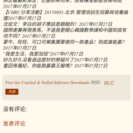
孫正義最新預言：巨變即將到來，感覺睡覺都是浪費時間
2017年07月27日
【CHRC分享活動】20170802-北京-管理培訓生招募與培養論
壇
2017年07月27日
沈從文：李白的胡子應該是翹翹的！
2017年07月27日
國際奧賽再現黑馬，不過我更關心韓國數學課和中國到底有
何不同？
2017年07月27日
蒙牛、旺旺、可口可樂集團要做同一款產品！到底誰能贏？
2017年07月27日
"我愛生活，我愛加班"
2017年07月27日
好久好久沒看過這麼好的懸疑片了
2017年07月27日
重回侏羅紀，你能跑贏霸王龍嗎？
2017年07月27日
Free Get Cracked & Nulled Software Downloads
时间：
08:57
共享
没有评论:
发表评论