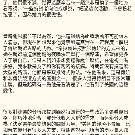
了，他們很不滿，覺得這麼辛苦來一趟無非是換了一個地方
看電視。"一些抗議者向他抱怨說，"經過這次活動，不會投希
拉裏了，因為她真的很傲慢。"
當時謝思鵬並不以為然，他把這歸結為組織活動不可能讓人
人滿意，但現在回想起來他覺察到這其實在一定程度上體現
了傳統競選思路的式微。"希拉裏是按照很傳統的方式來的，
她在競選前這個關鍵的夜晚決定舉行一個路演，希望讓更多
人了解自己，但是人們如果想要聽你說什麼話，在電視上看
多好，我來就是為了和你有親密的接觸。特朗普沒有搞這麼
大型的路演，他都是采取推特式做法。"在他看來，這是傳統
和非傳統競選方式的區別之一，"很多人覺得特朗普不按常理
出牌，但是起碼有一點他是看清楚了，他看到了美國的這種
變化。"
很多對競選的分析都提到雖然特朗普的一些政策主張看似出
格，卻巧妙地迎合了部分低收入人群的需求，而這部分人成
為了決定選舉最終結果的關鍵力量，"美國的經濟不景氣，比
如俄亥俄州有很多人失業，特朗普說要把所有的墨西哥人都