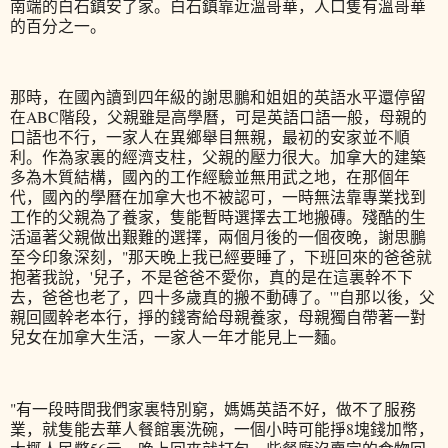
南端的白石鎮安了家。白石鎮靠近溫哥華，人口隻有溫哥華
的百分之一。
那時，在國內讀到四年級的謝思鵬和姐姐的英語水平還停留
在ABC階段，父親雖是高學曆，可是英語口語一般，母親的
口語也不行，一家人在異鄉舉目無親，最初的安家並不順
利。作為家裏的經濟支柱，父親的壓力很大。加拿大的建築
多為木質結構，國內的工作經驗並無用武之地，在那個年
代，國內的學曆在加拿大也不被認可，一時無法靠專業找到
工作的父親為了養家，隻能暫時選擇去工地搬磚。殘酷的生
活逼著父親做出艱難的選擇，兩個月後的一個夜晚，謝思鵬
至今印象深刻，"那天晚上我已經要睡了，下班回來的爸爸就
抱著我說，'兒子，不是爸爸不愛你，真的是在這裏幹不下
去，爸爸也老了，四十多歲真的搬不動磚了。'"自那以後，父
親回國幹老本行，掙的錢寄給母親養家，母親獨自帶著一對
兒女在加拿大生活，一家人一年才能見上一麵。
"有一段時間我們家裏特別窮，媽媽英語不好，做不了服務
業，就隻能去華人餐館裏洗碗，一個小時可能掙8塊錢加幣，