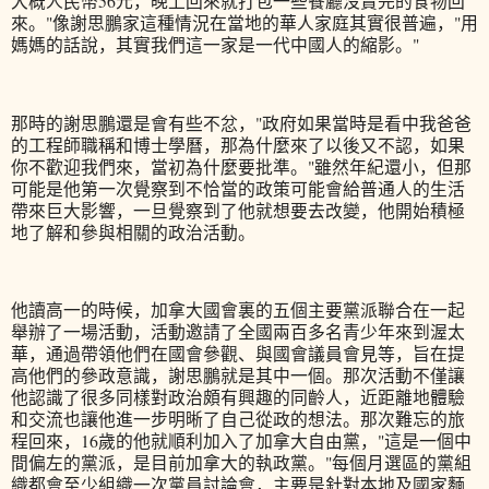
大概人民幣56元，晚上回來就打包一些餐廳沒賣完的食物回
來。"像謝思鵬家這種情況在當地的華人家庭其實很普遍，"用
媽媽的話說，其實我們這一家是一代中國人的縮影。"
那時的謝思鵬還是會有些不忿，"政府如果當時是看中我爸爸
的工程師職稱和博士學曆，那為什麼來了以後又不認，如果
你不歡迎我們來，當初為什麼要批準。"雖然年紀還小，但那
可能是他第一次覺察到不恰當的政策可能會給普通人的生活
帶來巨大影響，一旦覺察到了他就想要去改變，他開始積極
地了解和參與相關的政治活動。
他讀高一的時候，加拿大國會裏的五個主要黨派聯合在一起
舉辦了一場活動，活動邀請了全國兩百多名青少年來到渥太
華，通過帶領他們在國會參觀、與國會議員會見等，旨在提
高他們的參政意識，謝思鵬就是其中一個。那次活動不僅讓
他認識了很多同樣對政治頗有興趣的同齡人，近距離地體驗
和交流也讓他進一步明晰了自己從政的想法。那次難忘的旅
程回來，16歲的他就順利加入了加拿大自由黨，"這是一個中
間偏左的黨派，是目前加拿大的執政黨。"每個月選區的黨組
織都會至少組織一次黨員討論會，主要是針對本地及國家麵