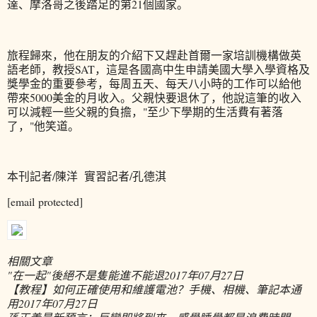
達、摩洛哥之後踏足的第21個國家。
旅程歸來，他在朋友的介紹下又趕赴首爾一家培訓機構做英
語老師，教授SAT，這是各國高中生申請美國大學入學資格及
獎學金的重要參考，每周五天、每天八小時的工作可以給他
帶來5000美金的月收入。父親快要退休了，他說這筆的收入
可以減輕一些父親的負擔，"至少下學期的生活費有著落
了，"他笑道。
本刊記者/陳洋
實習記者/孔德淇
[email protected]
相關文章
"在一起"後絕不是隻能進不能退
2017年07月27日
【教程】如何正確使用和維護電池？手機、相機、筆記本通
用
2017年07月27日