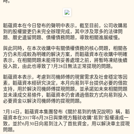
時。
韜蘊資本在今日發布的聲明中表示，截至目前，公司收購易
到的股權變更仍未完全辦理完成，其中涉及眾多的法律問
題、曆史遺留問題、債權債務問題，導致相關進展緩慢。
與此同時，在本次收購中有關債權債務的核心問題，相關各
方仍未形成較為明確的解決方案，而韜蘊資本在收購中明確
表示，在相關問題未能得到妥善處理之前，將暫時凍結後續
投入款，由此也導致了7月28日無法正常提現的問題。
韜蘊資本表示，考慮到司機師傅的現實需求及社會穩定等因
素，韜蘊資本經研究決定，本月向易到平台提供必要的借款
支持，用於解決司機師傅提現問題，並承諾如未來相關問題
並未達成交易條件，韜蘊資本仍會通過借款方式向易到投入
必要資金以解決司機師傅的提現問題。
7月14日，韜蘊資本集團發布《關於易到的情況說明》稱，韜
蘊資本在2017年6月28日與樂視方麵就收購"易到"股權達成一
致，並於6月30日向易到注入了首批資金，用以解決車主提現
問題。