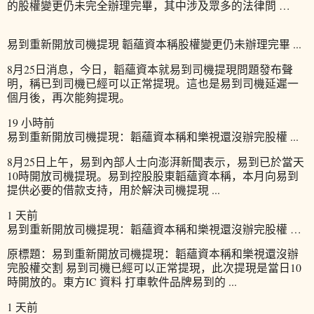
的股權變更仍未完全辦理完畢，其中涉及眾多的法律問 …
易到重新開放司機提現 韜蘊資本稱股權變更仍未辦理完畢 ...
8月25日消息，今日，韜蘊資本就易到司機提現問題發布聲
明，稱已到司機已經可以正常提現。這也是易到司機延遲一
個月後，再次能夠提現。
19 小時前
易到重新開放司機提現：韜蘊資本稱和樂視還沒辦完股權 ...
8月25日上午，易到內部人士向澎湃新聞表示，易到已於當天
10時開放司機提現。易到控股股東韜蘊資本稱，本月向易到
提供必要的借款支持，用於解決司機提現 ...
1 天前
易到重新開放司機提現：韜蘊資本稱和樂視還沒辦完股權 …
原標題：易到重新開放司機提現：韜蘊資本稱和樂視還沒辦
完股權交割 易到司機已經可以正常提現，此次提現是當日10
時開放的。東方IC 資料 打車軟件品牌易到的 ...
1 天前