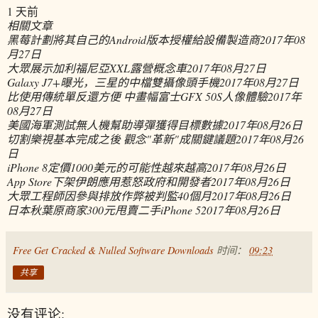
1 天前
相關文章
黑莓計劃將其自己的Android版本授權給設備製造商
2017年08
月27日
大眾展示加利福尼亞XXL露營概念車
2017年08月27日
Galaxy J7+曝光，三星的中檔雙攝像頭手機
2017年08月27日
比使用傳統單反還方便 中畫幅富士GFX 50S人像體驗
2017年
08月27日
美國海軍測試無人機幫助導彈獲得目標數據
2017年08月26日
切割樂視基本完成之後 觀念"革新"成關鍵議題
2017年08月26
日
iPhone 8定價1000美元的可能性越來越高
2017年08月26日
App Store下架伊朗應用惹怒政府和開發者
2017年08月26日
大眾工程師因參與排放作弊被判監40個月
2017年08月26日
日本秋葉原商家300元甩賣二手iPhone 5
2017年08月26日
Free Get Cracked & Nulled Software Downloads
时间：
09:23
共享
没有评论: