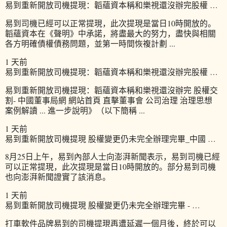
易到重新開放司機提現：韜蘊資本稱和樂視還沒辦完股權 …
易到司機已經可以正常提現，此次提現是當日10時開放的。
韜蘊資本在《聲明》中承諾，將盡最大的努力，盡快與相關
各方明確債權債務問題，並第一時間恢複計劃 ...
1 天前
易到重新開放司機提現：韜蘊資本稱和樂視還沒辦完股權 …
易到重新開放司機提現：韜蘊資本稱和樂視還沒辦完 股權交
割- 中國董事局網 網站首頁 直擊董事會 公司治理 治理思想
案例解讀 ... 進一步說明》（以下簡稱 ...
1 天前
易到重新開放司機提現 股權變更仍未完全辦理完畢_中國 …
8月25日上午，易到內部人士向澎湃新聞表示，易到司機已經
可以正常提現，此次提現是當日10時開放的。部分易到司機
也向澎湃新聞證實了該消息。
1 天前
易到重新開放司機提現 股權變更仍未完全辦理完畢 - …
打車軟件品牌易到的司機提現再遭延遲一個月後，終於可以