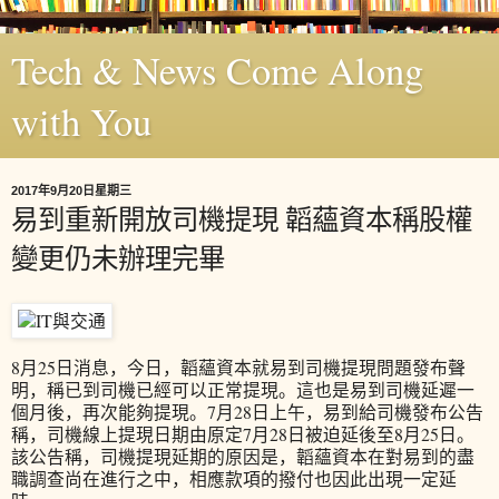
Tech & News Come Along
with You
2017年9月20日星期三
易到重新開放司機提現 韜蘊資本稱股權
變更仍未辦理完畢
8月25日消息，今日，韜蘊資本就易到司機提現問題發布聲
明，稱已到司機已經可以正常提現。這也是易到司機延遲一
個月後，再次能夠提現。7月28日上午，易到給司機發布公告
稱，司機線上提現日期由原定7月28日被迫延後至8月25日。
該公告稱，司機提現延期的原因是，韜蘊資本在對易到的盡
職調查尚在進行之中，相應款項的撥付也因此出現一定延