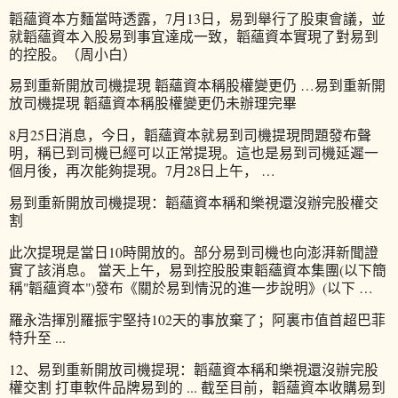
韜蘊資本方麵當時透露，7月13日，易到舉行了股東會議，並
就韜蘊資本入股易到事宜達成一致，韜蘊資本實現了對易到
的控股。（周小白）
易到重新開放司機提現 韜蘊資本稱股權變更仍 …易到重新開
放司機提現 韜蘊資本稱股權變更仍未辦理完畢
8月25日消息，今日，韜蘊資本就易到司機提現問題發布聲
明，稱已到司機已經可以正常提現。這也是易到司機延遲一
個月後，再次能夠提現。7月28日上午， …
易到重新開放司機提現：韜蘊資本稱和樂視還沒辦完股權交
割
此次提現是當日10時開放的。部分易到司機也向澎湃新聞證
實了該消息。 當天上午，易到控股股東韜蘊資本集團(以下簡
稱"韜蘊資本")發布《關於易到情況的進一步說明》(以下 …
羅永浩揮別羅振宇堅持102天的事放棄了；阿裏市值首超巴菲
特升至 ...
12、易到重新開放司機提現：韜蘊資本稱和樂視還沒辦完股
權交割 打車軟件品牌易到的 ... 截至目前，韜蘊資本收購易到