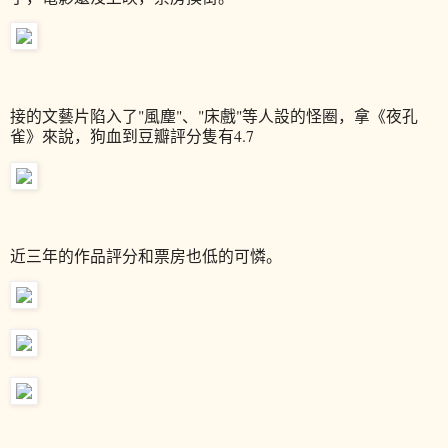
接的文藝片陷入了"風塵"、"床戲"等人設的怪圈，拿《夜孔
雀》來說，狗血到豆瓣評分隻有4.7
近三年的作品評分和票房也低的可憐。