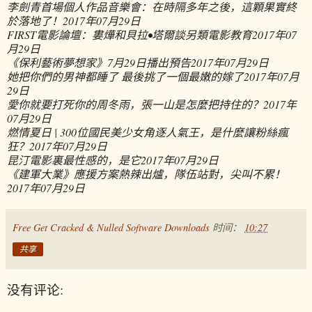
李劍青首場個人作品音樂會：在時隔多年之後，這顆果實終
於落地了！
2017年07月29日
FIRST電影論壇：婁燁和貝拉•塔爾談另類電影教育
2017年07
月29日
《保利藝術夢想家》7月29日播出預告
2017年07月29日
她把你們的男神都睡了 最後挑了一個最嫩的嫁了
2017年07月
29日
愛你就要打死你的周冬雨，張一山是怎麼把持住的？
2017年
07月29日
燃情夏日 | 300位國民美少女角逐人氣王，是什麼讓粉絲瘋
狂？
2017年07月29日
昆汀電影裏最性感的，是它
2017年07月29日
《建軍大業》應援方案熱辣出爐，隊伍站對，尖叫不累！
2017年07月29日
Free Get Cracked & Nulled Software Downloads
时间：
10:27
共享
没有评论: