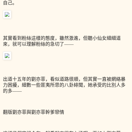
自己。
其實看到粉絲這樣的態度，雖然激進，但聽小仙女細細道
來，就可以理解粉絲的急切了——
出道十五年的劉亦菲，看似道路很順，但其實一直被網絡暴
力困擾，細數一些匪夷所思的八卦緋聞，她承受的比別人多
的多——
翻版劉亦菲與劉亦菲幹爹戀情