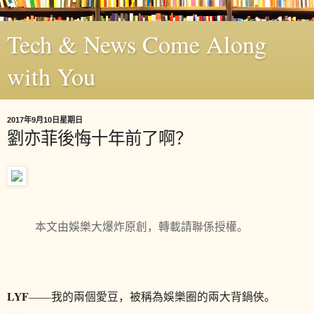
Tech & News Come Along
with You
2017年9月10日星期日
劉亦菲後悔十年前了啊？
本文由娛樂大爆炸原創，轉載請聯係授權。
LYF
——我的兩個愛豆，被稱為娛樂圈的兩大背鍋俠。