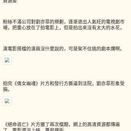
資源差
粉絲不滿公司對劉亦菲的規劃，逐漸退出人氣旺的電視劇市
場，把重心放在了拍電影上，但是拍出來沒有太大的水花，
演電影搭檔的演員沒什麼說的，可是架不住挑的劇本爛啊。
拍完《倩女幽魂》片方和發行方撕逼到法院，劉亦菲形象受
損。
《絕命逃亡》片方撤了兩次檔期，網上的高清資源都傳遍
了，電影還沒上映，票房撲街。