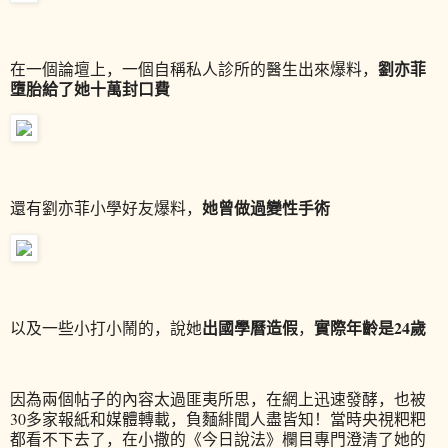
劉亦菲
在一個論壇上，一個自稱私人診所的醫生出來爆料，
墮胎給了她十萬封口費
她曾做過變性手術
還有劉亦菲小學好友爆料，
出國學曆造假
實際年齡是24歲
以及一些小打小鬧的，說她
，
因為兩個帖子的內容太過匪夷所思，在網上迅速發酵，也被
30多家報紙和媒體轉載，負麵緋聞人盡皆知！當時央視粑粑
都看不下去了，在小撒的《今日說法》欄目專門澄清了她的