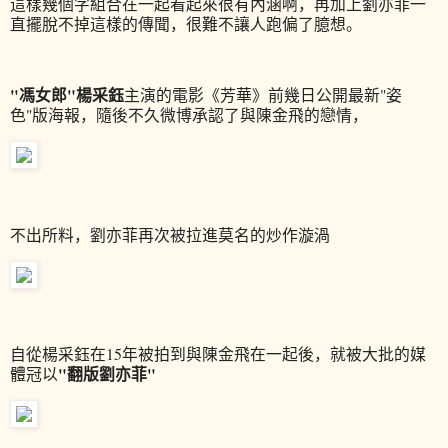
這樣幾個字組合在一起看起來很有內涵啊，再加上劉亦菲一
直擺脫不掉這樣的傳聞，很難不讓人跑偏了臆想。
"馮女郎"楊采鈺
主演的電影《芳華》前幾日公開最新"姿
色"版海報，隨後不久微博承認了與陳金飛的戀情，
不出所料，劉亦菲再次被拉進莫名的炒作漩渦
自從楊采鈺在15年被拍到與陳金飛在一起後，就被大批的媒
"翻版劉亦菲"
體冠以