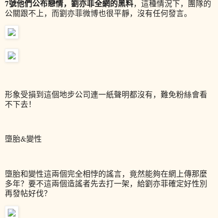
7號他們公布戀情，劉亦菲全網的黑料
，這種情況下，團隊的
公關跟不上，而劉亦菲微博也很平靜，沒有任何發言。
形象受損到這個地步公司連一紙聲明都沒有，難免粉絲會看
不下去！
墮胎&變性
墮胎和變性這兩個完全相悖的謠言，竟然能夠在網上傳那麼
多年？要不這兩個造謠者先去打一架，給劉亦菲確定好性別
再發帖好伐？