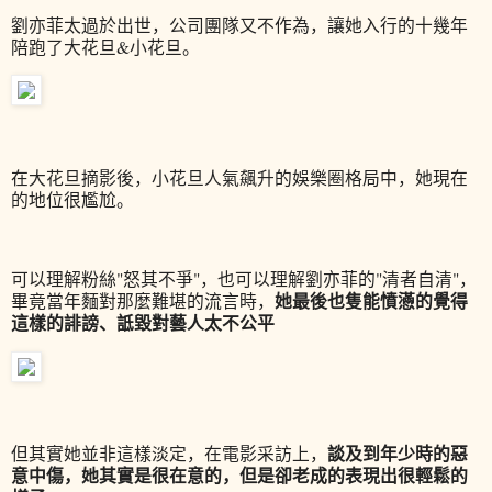
劉亦菲太過於出世，公司團隊又不作為，讓她入行的十幾年
陪跑了大花旦&小花旦。
在大花旦摘影後，小花旦人氣飆升的娛樂圈格局中，她現在
的地位很尷尬。
可以理解粉絲"怒其不爭"，也可以理解劉亦菲的"清者自清"，
她最後也隻能憤懣的覺得
畢竟當年麵對那麼難堪的流言時，
這樣的誹謗、詆毀對藝人太不公平
談及到年少時的惡
但其實她並非這樣淡定，在電影采訪上，
意中傷，她其實是很在意的，但是卻老成的表現出很輕鬆的