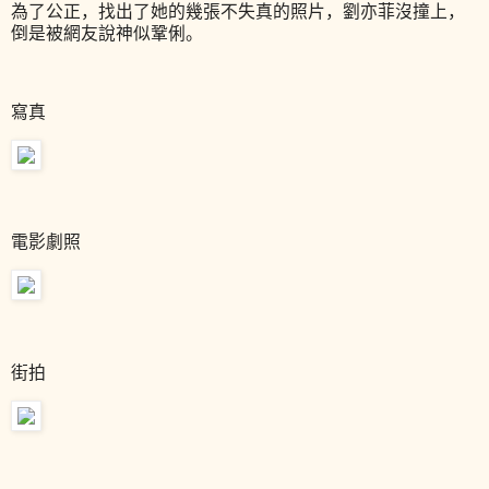
為了公正，找出了她的幾張不失真的照片，劉亦菲沒撞上，
倒是被網友說神似鞏俐。
寫真
電影劇照
街拍