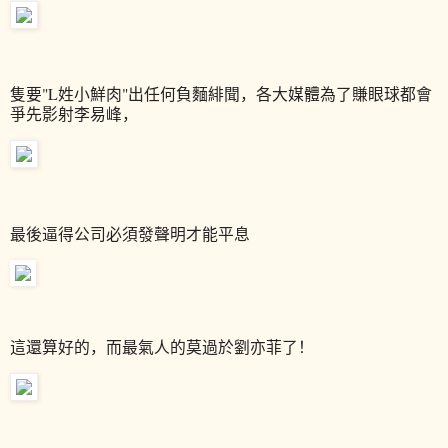
隻要"L姓小鮮肉"出任何負麵緋聞，各大媒體為了賺眼球都會
爭先影射李易峰，
最後逼得公司必須發聲明才能平息
這還算好的，而最氣人的莫過於劉亦菲了！