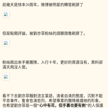
前幾天是快本20周年，微博被明星的轉發刷屏了
但是點開評論，被劉亦菲粉絲的請願頭像刷屏了。
粉絲跳出來手撕團隊，入行十年，更好的資源沒有，黑料卻
滿天飛沒人管。
看不下去劉亦菲麵對流言蜚語，清者自清的態度，沉默不能
平息事件，隻會愈演愈烈，希望專業的團隊維護她的形象，
"心中有花，但手裏也要有劍"
也希望劉亦菲是一個
的人保護