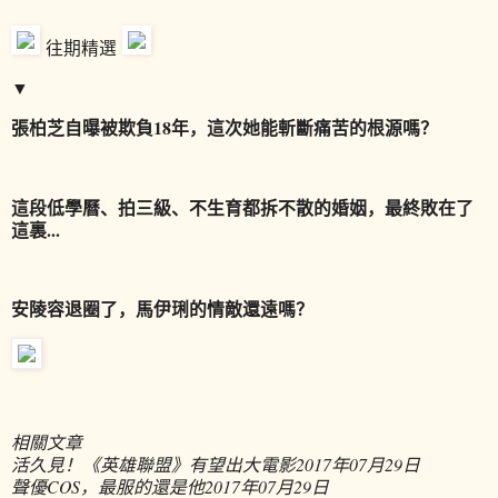
往期精選
▼
張柏芝自曝被欺負18年，這次她能斬斷痛苦的根源嗎？
這段低學曆、拍三級、不生育都拆不散的婚姻，最終敗在了
這裏...
安陵容退圈了，馬伊琍的情敵還遠嗎？
相關文章
活久見！《英雄聯盟》有望出大電影
2017年07月29日
聲優COS，最服的還是他
2017年07月29日