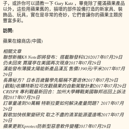
子，或許你可以請教一下 Gary Katz ，畢竟除了擺滿蘋果產品
以外，這些用蘋果舊的，損壞的部件設備打造的新家具、裝
飾品、玩具，實在是非常的奇妙，它們會讓你的蘋果主題房
豐富多彩。
訪問:
蘋果在線商店(中國)
相關文章
聯想新機K8 Note即將發布：搭載聯發科X20
2017年07月29日
仍未回來 賈躍亭在美國再次現身
2017年07月29日
漢能發布薄膜太陽能新產品漢瓦 售價1390元/平米
2017年07月
29日
長壽秘方？日本百歲醫學先驅稱不要退休
2017年07月29日
[觀點]收購特斯拉可改觀蘋果的自動駕駛計劃
2017年07月29日
CRISPR 專利戰最新回合：加州大學轉戰美國聯邦巡回上訴法
院
2017年07月29日
訂單量達到50萬輛 特斯拉要如何解決產量問題？
2017年07月
29日
穀歌加快核聚變研究 取之不盡的清潔能源還遠嗎
2017年07月
29日
蘋果更新Xprotect防新型惡意軟件變種
2017年07月29日