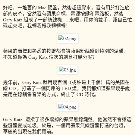
好吧，一堆舊的 Mac 硬盤，然後超級膠水，還有用於打造底
部的皮革，當然還有蘋果商標、電源按鍵和電路板，然後
Gary Katz 組成了一部紡線機......來吧，用你的雙手，讓自己忙
碌起來吧，我轉我轉我轉轉轉！
蘋果的商標和熟悉的按鍵都會讓蘋果粉絲感到特別的溫馨，
不知道你為 Gary Katz 這次的創意打幾分呢？
幾年前，Gary Katz 就用幾百個（或許是上千個）舊的美國在
線 CD ，打造了一個閃爍的 LED 燈，我們都知道蘋果幾乎說
是用在線銷售音樂的方式，終止了 CD 時代。
Gary Katz 還攢了很多壞掉的蘋果無線鍵盤，他當然不會讓這
些鍵盤變成垃圾，於是，一個用蘋果無線鍵盤打造的台燈，
華麗的出現在我們麵前。