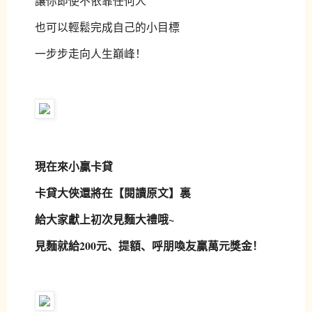
讓你即使不依靠任何人
也可以輕鬆完成自己的小目標
一步步走向人生巔峰！
現在來小贏卡貸
卡貸大俠還將在【
閱讀原文
】裏
給大家獻上初次見麵大禮哦~
見麵就給200元、提額、呼朋喚友贏萬元獎金！