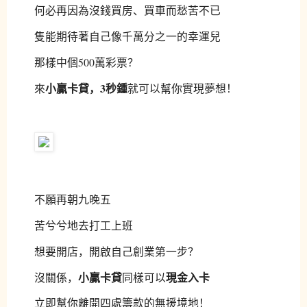
何必再因為沒錢買房、買車而愁苦不已
隻能期待著自己像千萬分之一的幸運兒
那樣中個500萬彩票？
小贏卡貸，
3秒鍾
來
就可以幫你實現夢想！
不願再朝九晚五
苦兮兮地去打工上班
想要開店，開啟自己創業第一步？
小贏卡貸
現金入卡
沒關係，
同樣可以
立即幫你離開四處籌款的無援境地！