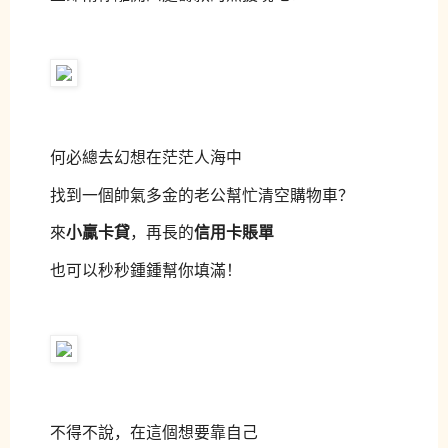
何必總去幻想在茫茫人海中
找到一個帥氣多金的老公幫忙清空購物車？
小贏卡貸
信用卡賬單
來
，再長的
也可以秒秒鍾鍾幫你填滿！
不得不說，在這個想要靠自己