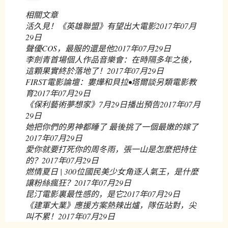
相關文章
活久見！《英雄聯盟》有望出大電影
2017年07月
29日
聲優COS，最服的還是他
2017年07月29日
李劍青首場個人作品音樂會：在時隔多年之後，
這顆果實終於落地了！
2017年07月29日
FIRST電影論壇：婁燁和貝拉•塔爾談另類電影教
育
2017年07月29日
《保利藝術夢想家》7月29日播出預告
2017年07月
29日
她把你們的男神都睡了 最後挑了一個最嫩的嫁了
2017年07月29日
愛你就要打死你的周冬雨，張一山是怎麼把持住
的？
2017年07月29日
燃情夏日 | 300位國民美少女角逐人氣王，是什麼
讓粉絲瘋狂？
2017年07月29日
昆汀電影裏最性感的，是它
2017年07月29日
《建軍大業》應援方案熱辣出爐，隊伍站對，尖
叫不累！
2017年07月29日