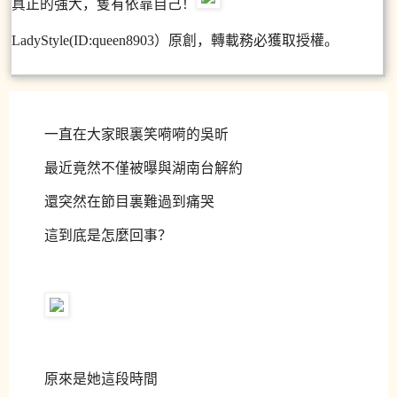
真正的強大，隻有依靠自己！
LadyStyle(ID:queen8903）原創，轉載務必獲取授權。
一直在大家眼裏笑嗬嗬的吳昕
最近竟然不僅被曝與湖南台解約
還突然在節目裏難過到痛哭
這到底是怎麼回事？
原來是她這段時間