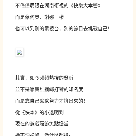
不僅僅局限在湖南衛視的《快樂大本營》
而是像何炅、謝娜一樣
也可以到別的電視台，別的節目去挑戰自己！
其實，如今頻頻熱搜的吳昕
並不是靠與誰捆綁打響的知名度
而是靠自己默默努力才拚出來的！
從《快本》的小透明到
現在的遊戲環節笑點擔當
她不怕扮醜，做什麼都拚~