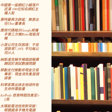
中國第一座網紅小鎮落戶
武漢 100位知名網紅主
播入駐
惠特曼再次辟謠：無意出
任Uber董事長
應用代碼暗示Google將攜
手第三方推Bisto智能耳
機
小貸公司生存困境：不良
貸款率7.18% 平均每公
司20人
納斯達克稱市場錯誤報價
歸因於測試數據問題
移動支付推動非現金交易
專家：現金消失隻是個
誤會
科學家算出抹去地球所有
生命所需能量
AirPods 發貨時間改善至1-
2周
太陽能電池技術新突破：
眼鏡變身手機充電器