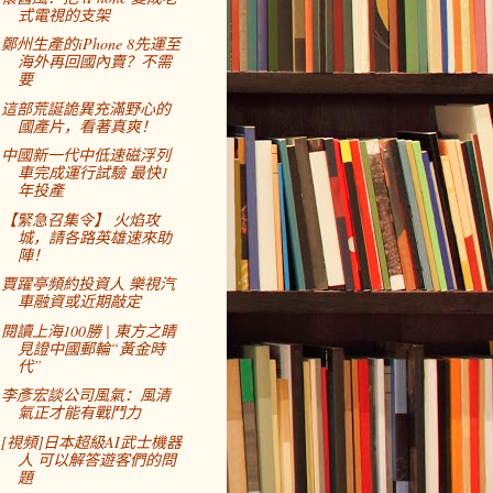
式電視的支架
鄭州生產的iPhone 8先運至
海外再回國內賣？不需
要
這部荒誕詭異充滿野心的
國產片，看著真爽！
中國新一代中低速磁浮列
車完成運行試驗 最快1
年投產
【緊急召集令】 火焰攻
城，請各路英雄速來助
陣！
賈躍亭頻約投資人 樂視汽
車融資或近期敲定
閱讀上海100勝 | 東方之睛
見證中國郵輪“黃金時
代”
李彥宏談公司風氣：風清
氣正才能有戰鬥力
[視頻]日本超級AI武士機器
人 可以解答遊客們的問
題