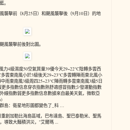
藍。
風襲擊前（8月25日）和颶風襲擊後（9月10日）的地
颶風襲擊前後對比圖。
雲風力4級濕度50空氣質量39優今天29~22°C陰轉多雲西
°C多雲東南風小於3級後天29~23°C多雲轉陣雨東北風小
雨轉中雨東南風3級周四25~23°C陣雨轉多雲東南風3級5日
5預報更多指數信息穿衣指數熱舒適感冒指數少發運動指數
外線指數弱更多指數信息數據來自最美天氣，微軟亞
n)
群島：衛星地形圖都變色了_科 …
6日重創加勒比海島區域，巴布達島、聖巴泰勒米、聖馬
導致大麵積洪災，"艾爾瑪 ...