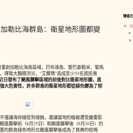
博客
2
▼
創加勒比海群島：衛星地形圖都變
6日重創加勒比海島區域，巴布達島、聖巴泰勒米、聖馬
，導致大麵積洪災，"艾爾瑪"造成至少33名居民喪
台近日發布了颶風襲擊區域的前後對比衛星地形圖，直
強大危害性，許多群島的衛星地形都從綠色變為了棕
不僅讓海岸線受到侵蝕，還讓當地的植被遭受嚴重影
颶風襲擊前（8月25日）和颶風襲擊後（9月10日）的
蔥的群島綠色地形在颶風襲擊後成為了貧瘠的棕褐