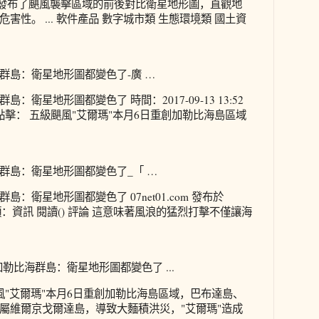
日發布了颶風襲擊區域的前後對比衛星地形圖，直觀地
害性。 ... 軟件產品 數字城市類 生態環境類 國土資
群島：衛星地形圖都變色了-廣 …
衛星地形圖都變色了 時間：2017-09-13 13:52
點擊： 五級颶風"艾爾瑪"本月6日重創加勒比海島區域
群島：衛星地形圖都變色了_「 …
：衛星地形圖都變色了 07net01.com 發布於
3:45 分類：資訊 閱讀() 評論 這意味著風浪的猛烈打擊不僅讓海
勒比海群島：衛星地形圖都變色了 ...
風"艾爾瑪"本月6日重創加勒比海島區域，巴布達島、
屬維爾京戈爾達島，導致大麵積洪災，"艾爾瑪"造成