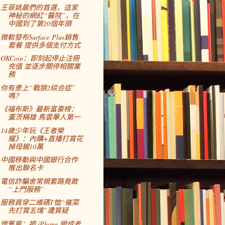
王菲姚晨們的首選，這家
神秘的網紅“醫院”，在
中國到了第20個年頭
微軟發布Surface Plus銷售
套餐 提供多個支付方式
OKCoin：即刻起停止注冊
充值 並逐步關停相關業
務
你有患上“戰狼2綜合症”
嗎？
《福布斯》最新富豪榜：
蓋茨稱雄 馬雲華人第一
14歲少年玩《王者榮
耀》：內購+直播打賞花
掉母親10萬
中國移動與中國銀行合作
推出聯名卡
電信詐騙舍常規套路竟敢
“上門服務”
服務員穿二維碼T恤“催菜
先打賞五塊”遭質疑
懷舊風：把 iPhone 變成老