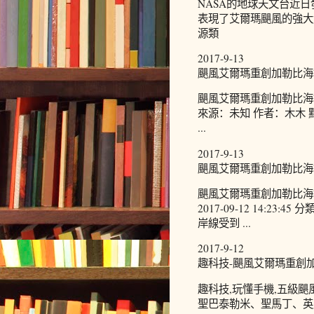
NASA的地球天文台近
表現了艾爾瑪颶風的強大危
源類
2017-9-13
颶風艾爾瑪重創加勒比海
颶風艾爾瑪重創加勒比海群島：
來源：未知 作者：木木 
...
2017-9-13
颶風艾爾瑪重創加勒比海
颶風艾爾瑪重創加勒比海群島
2017-09-12 14:2
岸線受到 ...
2017-9-12
趣科技-颶風艾爾瑪重創加
趣科技,玩懂手機,五級颶
聖巴泰勒米、聖馬丁、英