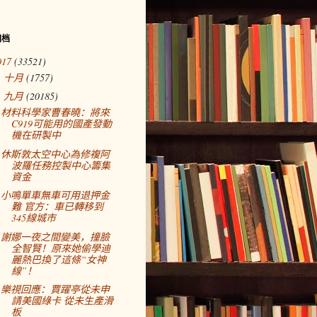
归档
017
(33521)
十月
(1757)
►
九月
(20185)
▼
材料科學家曹春曉：將來
C919可能用的國產發動
機在研製中
休斯敦太空中心為修複阿
波羅任務控製中心籌集
資金
小鳴單車無車可用退押金
難 官方：車已轉移到
345線城市
謝娜一夜之間變美，撞臉
全智賢！原來她偷學迪
麗熱巴換了這條“女神
線”！
樂視回應：賈躍亭從未申
請美國綠卡 從未生產滑
板