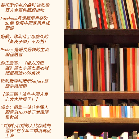
養花愛好者的福利 這款機
器人會幫你照顧植物
Facebook月活躍用戶突破
20億 發展中國家用戶成
關鍵
抱歉，你期待了那麼久的
「黃皮子墳」不及格！
Python 是增長最快的主流
編程語言
劇史最高：《權力的遊
戲》第七季第七集收視
總量高達1650萬次
微軟新專利暗示Surface智
能手機細節
【毀三觀｜這些中國人良
心大大地壞了！】
調查：相當一部分美國人
願意為1000美元泄露隱
私數據
“到銀行取錢的人比存錢的
還多”在今年二季度再度
上演