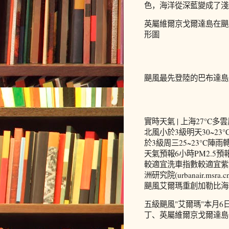
色，海洋從深藍變成了淺
英屬維爾京戈爾達島在颶
形圖
颶風最先登陸的巴布達島
實時天氣 | 上海27°C多
北風小於3級明天30~23
於3級周三25~23°C陣
天氣預報6小時PM2.
較適宜洗車指數較適宜紫
洲研究院(urbanair.msra.c
颶風艾爾瑪重創加勒比海
五級颶風"艾爾瑪"本月
丁、英屬維爾京戈爾達島，