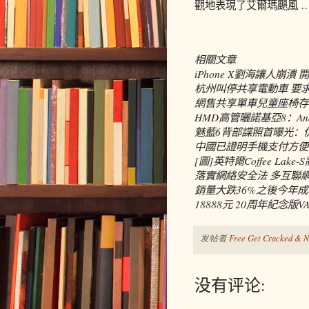
觀地表現了艾爾瑪颶風 
相關文章
iPhone X劉海讓人崩
杭州叫停共享電動車 要
網售共享單車兒童座椅存
HMD高管曬諾基亞8：Andr
魅藍6背部諜照首曝光：
中國已證明手機支付方便
[圖]英特爾Coffee La
落實網絡安全法 多互聯
銷量大跌36%之後今年
18888元 20周年紀念版VA
发帖者
Free Get Cracked & N
没有评论: