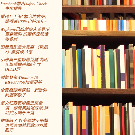
Facebook推出Safety Check
專用標簽
重磅！上海2幅宅地成交，
競得者100%自持70年~
Wephone已故創始人曾尋求
賣身獵豹 前妻係世紀佳
緣會員
國產電影最大驚喜 《戰狼
2》票房破15億
小米與三星簽署協議 為明
年旗艦機采購6英寸
OLED屏
微軟發布Windows 10
KB4034450增量更新
全程高能無尿點，刺激的
我腿都軟了
星火紅歌藝術團進京彙
演：歡聲笑語唱紅歌 鮮
紅的太陽永不落
德國怒了 社交網站不刪掉
仇恨言論就罰款5000萬
歐元