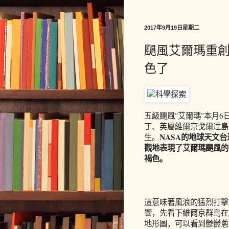
2017年9月19日星期二
颶風艾爾瑪重
色了
五級颶風"艾爾瑪"本月
丁、英屬維爾京戈爾達島
NASA的地球天文
生。
觀地表現了艾爾瑪颶風的
褐色。
這意味著風浪的猛烈打擊
響，先看下維爾京群島在
地形圖，可以看到鬱鬱蔥