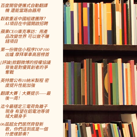
百度開發便攜式自動翻譯
機 還能當路由器用
穀歌重返中國組建團隊？
AI項目在中國開啟招聘
蘋果CEO庫克專訪：用產
品改變世界 可以做不賺
錢項目
第一份微信小程序TOP100
出爐 摩拜單車高居榜首
[評論]掀翻微博的授權協議
背後是對優質創者的爭
奪戰
英特爾公布10納米製程 密
度提升性能加強
翻譯大賽｜大賽提示——最
後一周！
迄今最穩定三電荷負離子
現身 有望在鋁電池等領
域大顯身手
06屆超女們居然齊發新
歌，你們這到底是一個
什麼樣節奏？