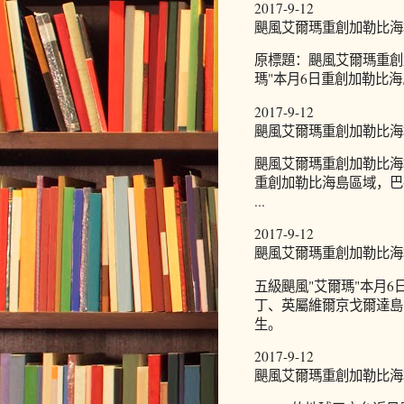
2017-9-12
颶風艾爾瑪重創加勒比海
原標題：颶風艾爾瑪重創
瑪"本月6日重創加勒比
2017-9-12
颶風艾爾瑪重創加勒比海
颶風艾爾瑪重創加勒比海
重創加勒比海島區域，巴
...
2017-9-12
颶風艾爾瑪重創加勒比海群
五級颶風"艾爾瑪"本月
丁、英屬維爾京戈爾達島
生。
2017-9-12
颶風艾爾瑪重創加勒比海