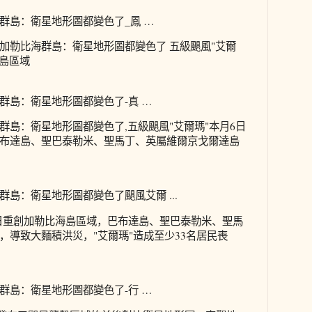
群島：衛星地形圖都變色了_鳳 …
加勒比海群島：衛星地形圖都變色了 五級颶風"艾爾
海島區域
群島：衛星地形圖都變色了-真 …
群島：衛星地形圖都變色了,五級颶風"艾爾瑪"本月6日
布達島、聖巴泰勒米、聖馬丁、英屬維爾京戈爾達島
島：衛星地形圖都變色了颶風艾爾 ...
6日重創加勒比海島區域，巴布達島、聖巴泰勒米、聖馬
，導致大麵積洪災，"艾爾瑪"造成至少33名居民喪
群島：衛星地形圖都變色了-行 …