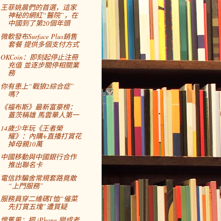
王菲姚晨們的首選，這家
神秘的網紅“醫院”，在
中國到了第20個年頭
微軟發布Surface Plus銷售
套餐 提供多個支付方式
OKCoin：即刻起停止注冊
充值 並逐步關停相關業
務
你有患上“戰狼2綜合症”
嗎？
《福布斯》最新富豪榜：
蓋茨稱雄 馬雲華人第一
14歲少年玩《王者榮
耀》：內購+直播打賞花
掉母親10萬
中國移動與中國銀行合作
推出聯名卡
電信詐騙舍常規套路竟敢
“上門服務”
服務員穿二維碼T恤“催菜
先打賞五塊”遭質疑
懷舊風：把 iPhone 變成老