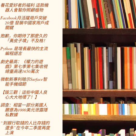
養花愛好者的福利 這款機
器人會幫你照顧植物
Facebook月活躍用戶突破
20億 發展中國家用戶成
關鍵
抱歉，你期待了那麼久的
「黃皮子墳」不及格！
Python 是增長最快的主流
編程語言
劇史最高：《權力的遊
戲》第七季第七集收視
總量高達1650萬次
微軟新專利暗示Surface智
能手機細節
【毀三觀｜這些中國人良
心大大地壞了！】
調查：相當一部分美國人
願意為1000美元泄露隱
私數據
“到銀行取錢的人比存錢的
還多”在今年二季度再度
上演