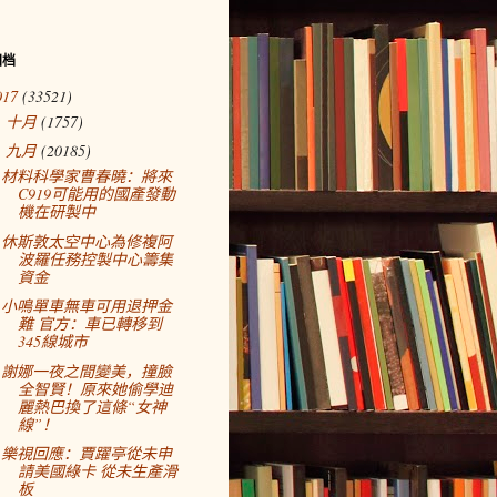
归档
017
(33521)
十月
(1757)
►
九月
(20185)
▼
材料科學家曹春曉：將來
C919可能用的國產發動
機在研製中
休斯敦太空中心為修複阿
波羅任務控製中心籌集
資金
小鳴單車無車可用退押金
難 官方：車已轉移到
345線城市
謝娜一夜之間變美，撞臉
全智賢！原來她偷學迪
麗熱巴換了這條“女神
線”！
樂視回應：賈躍亭從未申
請美國綠卡 從未生產滑
板