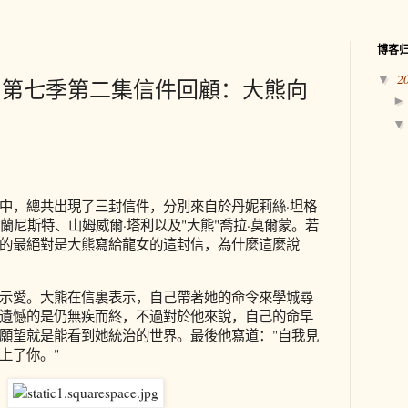
博客
2
▼
》第七季第二集信件回顧：大熊向
中，總共出現了三封信件，分別來自於丹妮莉絲·坦格
·蘭尼斯特、山姆威爾·塔利以及"大熊"喬拉·莫爾蒙。若
的最絕對是大熊寫給龍女的這封信，為什麼這麼說
示愛。大熊在信裏表示，自己帶著她的命令來學城尋
遺憾的是仍無疾而終，不過對於他來說，自己的命早
願望就是能看到她統治的世界。最後他寫道："自我見
上了你。"