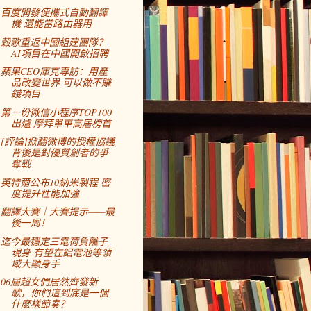
百度開發便攜式自動翻譯
機 還能當路由器用
穀歌重返中國組建團隊？
AI項目在中國開啟招聘
蘋果CEO庫克專訪：用產
品改變世界 可以做不賺
錢項目
第一份微信小程序TOP100
出爐 摩拜單車高居榜首
[評論]掀翻微博的授權協議
背後是對優質創者的爭
奪戰
英特爾公布10納米製程 密
度提升性能加強
翻譯大賽｜大賽提示——最
後一周！
迄今最穩定三電荷負離子
現身 有望在鋁電池等領
域大顯身手
06屆超女們居然齊發新
歌，你們這到底是一個
什麼樣節奏？