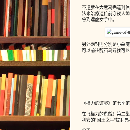
不過就在大熊寫完這封信
法來治療這位前守夜人總
會到達龍女手中。
另外兩封則分別是小惡魔
可以前往龍石島尋找可以
《權力的遊戲》第七季第
在《權力的遊戲》第二集
利安的"國王之手"提利昂