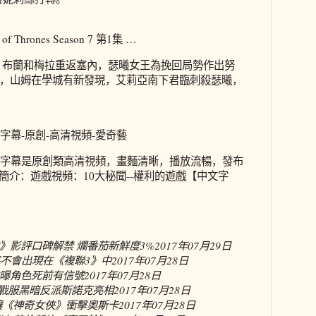
Thrones Season 7 第1集 …
，布蘭和梅拉重返塞內，瑟曦女王為挽回局勢作出努
，山姆在學城有新發現，艾莉亞南下君臨刺殺瑟曦，
字幕-原創-高清視頻-愛奇藝
文字幕是原創類高清視頻，畫麵清晰，播放流暢，發布
。視頻簡介：遊戲視頻：10大秘聞--權利的遊戲【中文字
》影評口碑解禁 爛番茄新鮮度3%
2017年07月29日
將不會出現在《複聯3》中
2017年07月28日
曝角色死前有信號
2017年07月28日
克戰服黑暗反派斯諾克亮相
2017年07月28日
讓《神奇女俠》衝擊奧斯卡
2017年07月28日