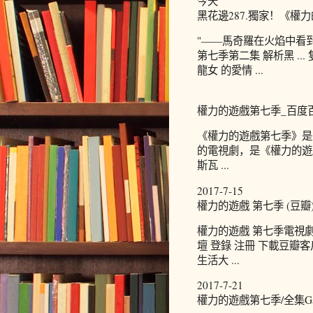
今天
黑花邊287.獨家！《權
"——馬奇羅在火焰中看
第七季第二集 解析黑 .
龍女 的愛情 ...
權力的遊戲第七季_百度
《權力的遊戲第七季》是
的電視劇，是《權力的遊
斯瓦 ...
2017-7-15
權力的遊戲 第七季 (豆瓣
權力的遊戲 第七季電視
壇 登錄 注冊 下載豆瓣客戶
生活大 ...
2017-7-21
權力的遊戲第七季/全集Game 