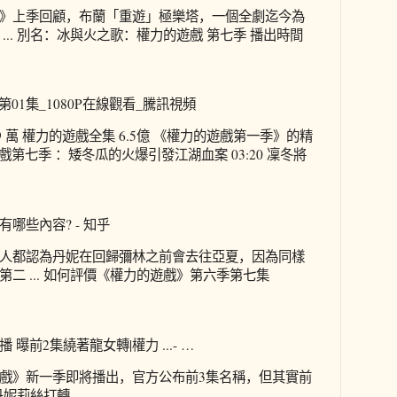
》上季回顧，布蘭「重遊」極樂塔，一個全劇迄今為
... 別名：冰與火之歌：權力的遊戲 第七季 播出時間
第01集_1080P在線觀看_騰訊視頻
.9 萬 權力的遊戲全集 6.5億 《權力的遊戲第一季》的精
的遊戲第七季 ：矮冬瓜的火爆引發江湖血案 03:20 凜冬將
哪些內容? - 知乎
人都認為丹妮在回歸彌林之前會去往亞夏，因為同樣
二 ... 如何評價《權力的遊戲》第六季第七集
曝前2集繞著龍女轉|權力 ...- …
戲》新一季即將播出，官方公布前3集名稱，但其實前
丹妮莉絲打轉。