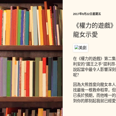
2017年9月22日星期五
《權力的遊戲
龍女示愛
在《權力的遊戲》第二集
利安的"國王之手"提利昂
說起當中最令人影響深刻
呢？
因為大熊首度向龍女本人
找最後一根救命稻草，但
已長於預期，而他唯一的
到你的那刻起我就已經愛