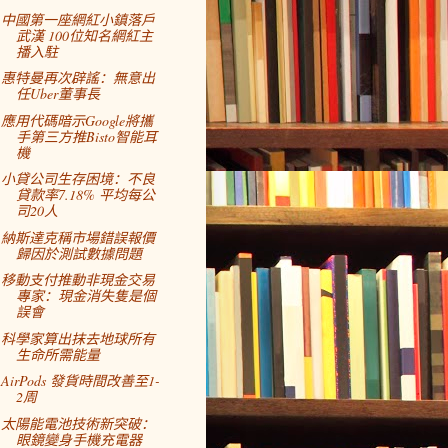
中國第一座網紅小鎮落戶
武漢 100位知名網紅主
播入駐
惠特曼再次辟謠：無意出
任Uber董事長
應用代碼暗示Google將攜
手第三方推Bisto智能耳
機
小貸公司生存困境：不良
貸款率7.18% 平均每公
司20人
納斯達克稱市場錯誤報價
歸因於測試數據問題
移動支付推動非現金交易
專家：現金消失隻是個
誤會
科學家算出抹去地球所有
生命所需能量
AirPods 發貨時間改善至1-
2周
太陽能電池技術新突破：
眼鏡變身手機充電器