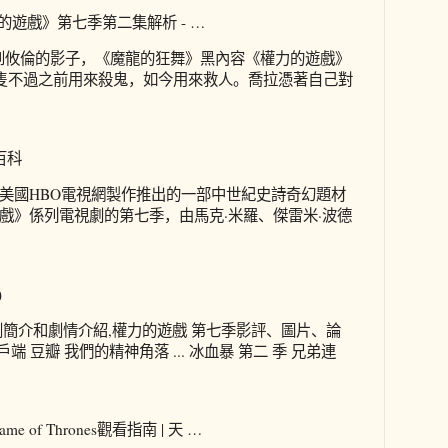
力的遊戲》第七季第二集解析 - …
到攸倫的影子，《魔龍的狂舞》黑內容《權力的遊戲》
.. 隻不過之前用來殺鬼，如今用來救人。喬拉憑著自己對
百科
美國HBO電視網製作推出的一部中世紀史詩奇幻題材
戲》係列電視劇的第七季，由馬克·米羅、傑雷米·波德
)
劇簡介和劇情介紹,權力的遊戲 第七季影評、圖片、論
端 豆瓣 我們的精神角落 ... 冰血暴 第二 季 兄弟連
of Thrones觀看指南 | 天 …