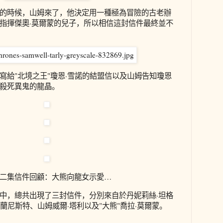
的時候，山姆來了，他決定用一種極為冒險的古老辦
指揮傑奧·莫爾蒙的兒子，所以相信這封信件最終並不
寫給"北境之王"瓊恩·雪諾的結盟信以及山姆告知瓊恩
殺死異鬼的龍晶。
二集信件回顧：大熊向龍女示愛…
中，總共出現了三封信件，分別來自於丹妮莉絲·坦格
·蘭尼斯特、山姆威爾·塔利以及"大熊"喬拉·莫爾蒙。