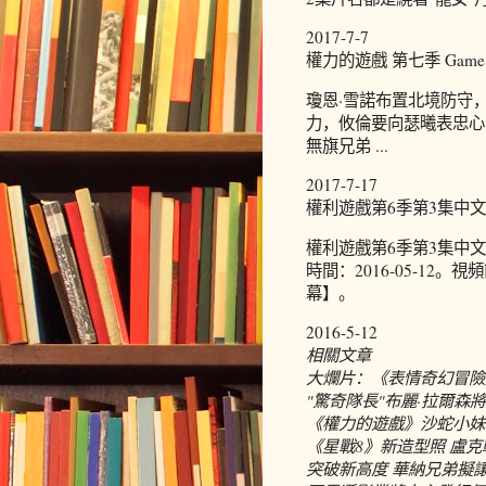
2017-7-7
權力的遊戲 第七季 Game of 
瓊恩·雪諾布置北境防守
力，攸倫要向瑟曦表忠心
無旗兄弟 ...
2017-7-17
權利遊戲第6季第3集中文
權利遊戲第6季第3集中
時間：2016-05-12
幕】。
2016-5-12
相關文章
大爛片：《表情奇幻冒險
"驚奇隊長"布麗·拉爾森
《權力的遊戲》沙蛇小妹
《星戰8》新造型照 盧
突破新高度 華納兄弟擬