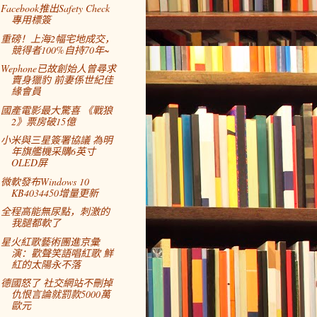
Facebook推出Safety Check
專用標簽
重磅！上海2幅宅地成交，
競得者100%自持70年~
Wephone已故創始人曾尋求
賣身獵豹 前妻係世紀佳
緣會員
國產電影最大驚喜 《戰狼
2》票房破15億
小米與三星簽署協議 為明
年旗艦機采購6英寸
OLED屏
微軟發布Windows 10
KB4034450增量更新
全程高能無尿點，刺激的
我腿都軟了
星火紅歌藝術團進京彙
演：歡聲笑語唱紅歌 鮮
紅的太陽永不落
德國怒了 社交網站不刪掉
仇恨言論就罰款5000萬
歐元