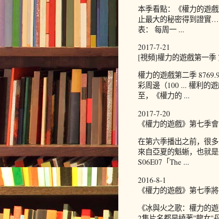
本季看點：《權力的遊戲
止最大的秘密得到證實… 
表： 每周一 ...
2017-7-21
[視頻]權力的遊戲第一季 
權力的遊戲第二季 8769
彩周邊（100 ... 權利
至，《權力的 ...
2017-7-20
《權力的遊戲》第七季會有
在第六季播出之前，很多
來自亞夏的魁蜥，也就是第
S06E07「The ...
2016-8-1
《權力的遊戲》第七季將播 
《冰與火之歌：權力的遊
2集片名都是繞著"龍女"