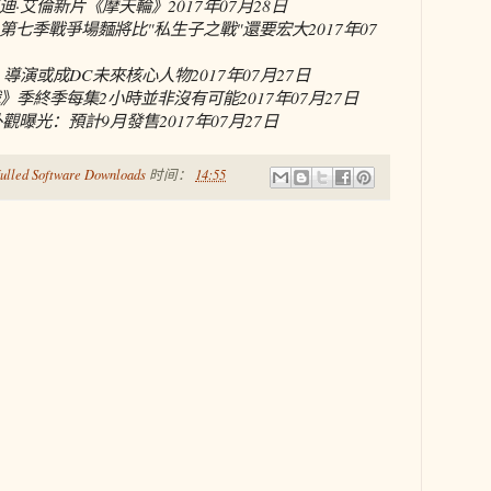
迪·艾倫新片《摩天輪》
2017年07月28日
第七季戰爭場麵將比"私生子之戰"還要宏大
2017年07
》導演或成DC未來核心人物
2017年07月27日
戲》季終季每集2小時並非沒有可能
2017年07月27日
外觀曝光：預計9月發售
2017年07月27日
ulled Software Downloads
时间：
14:55