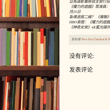
亞馬遜影業將自主發行伍
《權力的遊戲》眾演員：
月28日
紮導退居二線？ 《複聯
HBO高管：《權力的遊
《神奇女俠》4K藍光碟
发帖者
Free Get Cracked & N
没有评论:
发表评论