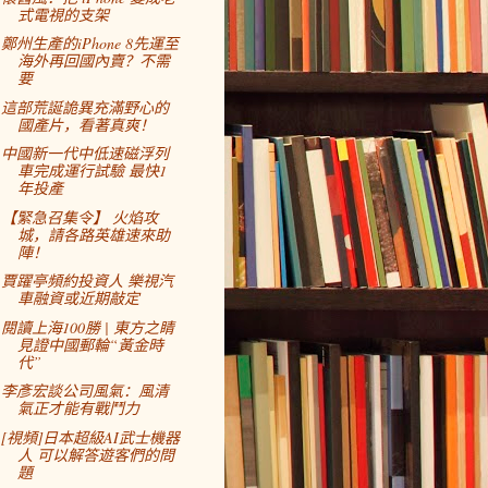
式電視的支架
鄭州生產的iPhone 8先運至
海外再回國內賣？不需
要
這部荒誕詭異充滿野心的
國產片，看著真爽！
中國新一代中低速磁浮列
車完成運行試驗 最快1
年投產
【緊急召集令】 火焰攻
城，請各路英雄速來助
陣！
賈躍亭頻約投資人 樂視汽
車融資或近期敲定
閱讀上海100勝 | 東方之睛
見證中國郵輪“黃金時
代”
李彥宏談公司風氣：風清
氣正才能有戰鬥力
[視頻]日本超級AI武士機器
人 可以解答遊客們的問
題