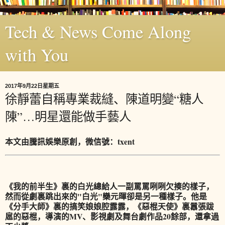
Tech & News Come Along
with You
2017年9月22日星期五
徐靜蕾自稱專業裁縫、陳道明變“糖人
陳”…明星還能做手藝人
本文由騰訊娛樂原創，微信號：txent
《我的前半生》裏的白光總給人一副罵罵咧咧欠揍的樣子，
然而從劇裏跳出來的"白光"欒元暉卻是另一種樣子。他是
《分手大師》裏的搞笑娘娘腔露露，《惡棍天使》裏囂張跋
扈的惡棍，導演的MV、影視劇及舞台劇作品20餘部，還拿過