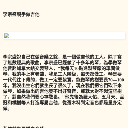
李宗盛親手做吉他
李宗盛說自己在做音樂之餘，是一個做吉他的工人。除了寫
了無數經典的歌曲，李宗盛已經做了十多年的琴，為學做琴
他曾赴加拿大結交製琴人，"我每天10點進製琴廠的車間做
琴，我的手上有老繭，我是工人階級，每天都做工。琴是要
一代代往下傳的，做工一定要紮實。能做琴的樹要長70—100
年，我沒出生它們就生長了很久了，現在我們把它們砍下來
做琴，如果做出的吉他發不出好聲音，那就太對不起這些樹
了，對自然我們要心存敬畏。"他先後為羅大佑、五月天、品
冠和樸樹等人打造專屬吉他，從選木料到定音色都是量身定
做。