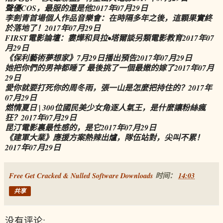
聲優COS，最服的還是他
2017年07月29日
李劍青首場個人作品音樂會：在時隔多年之後，這顆果實終
於落地了！
2017年07月29日
FIRST電影論壇：婁燁和貝拉•塔爾談另類電影教育
2017年07
月29日
《保利藝術夢想家》7月29日播出預告
2017年07月29日
她把你們的男神都睡了 最後挑了一個最嫩的嫁了
2017年07月
29日
愛你就要打死你的周冬雨，張一山是怎麼把持住的？
2017年
07月29日
燃情夏日 | 300位國民美少女角逐人氣王，是什麼讓粉絲瘋
狂？
2017年07月29日
昆汀電影裏最性感的，是它
2017年07月29日
《建軍大業》應援方案熱辣出爐，隊伍站對，尖叫不累！
2017年07月29日
Free Get Cracked & Nulled Software Downloads
时间：
14:03
共享
没有评论: