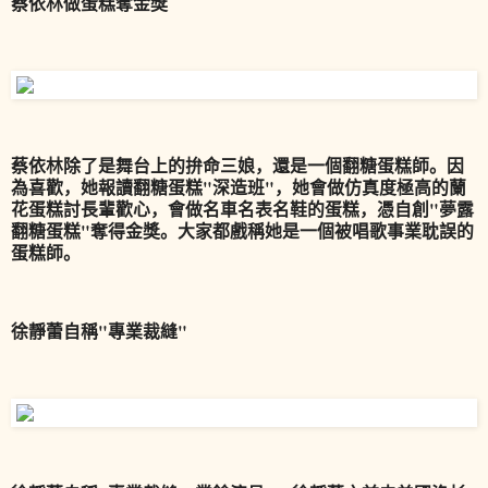
蔡依林做蛋糕奪金獎
蔡依林除了是舞台上的拚命三娘，還是一個翻糖蛋糕師。因
為喜歡，她報讀翻糖蛋糕"深造班"，她會做仿真度極高的蘭
花蛋糕討長輩歡心，會做名車名表名鞋的蛋糕，憑自創"夢露
翻糖蛋糕"奪得金獎。大家都戲稱她是一個被唱歌事業耽誤的
蛋糕師。
徐靜蕾自稱"專業裁縫"