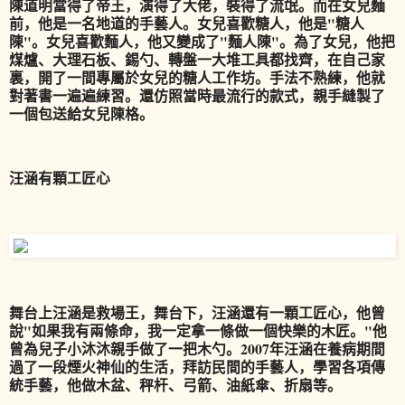
陳道明當得了帝王，演得了大佬，裝得了流氓。而在女兒麵
前，他是一名地道的手藝人。女兒喜歡糖人，他是"糖人
陳"。女兒喜歡麵人，他又變成了"麵人陳"。為了女兒，他把
煤爐、大理石板、錫勺、轉盤一大堆工具都找齊，在自己家
裏，開了一間專屬於女兒的糖人工作坊。手法不熟練，他就
對著書一遍遍練習。還仿照當時最流行的款式，親手縫製了
一個包送給女兒陳格。
汪涵有顆工匠心
舞台上汪涵是救場王，舞台下，汪涵還有一顆工匠心，他曾
說"如果我有兩條命，我一定拿一條做一個快樂的木匠。"他
曾為兒子小沐沐親手做了一把木勺。2007年汪涵在養病期間
過了一段煙火神仙的生活，拜訪民間的手藝人，學習各項傳
統手藝，他做木盆、秤杆、弓箭、油紙傘、折扇等。