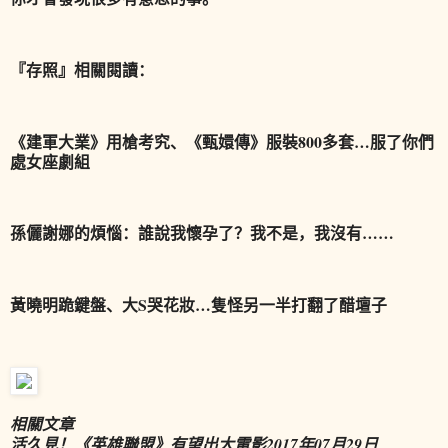
『存照』
相關閱讀：
《建軍大業》用槍考究、《甄嬛傳》服裝800多套…服了你們
處女座劇組
孫儷謝娜的煩惱：誰說我懷孕了？我不是，我沒有……
黃曉明跪鍵盤、大S哭花妝…隻怪另一半打翻了醋壇子
相關文章
活久見！《英雄聯盟》有望出大電影
2017年07月29日