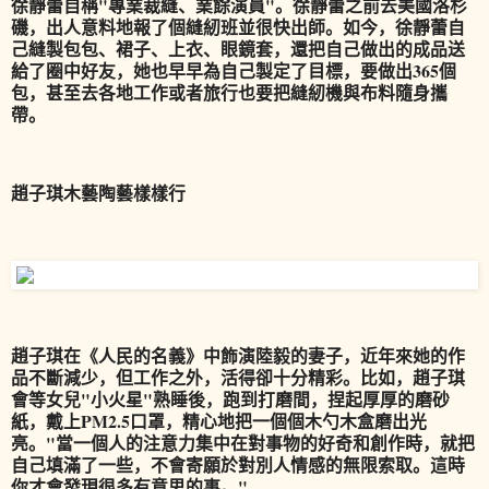
徐靜蕾自稱"專業裁縫、業餘演員"。徐靜蕾之前去美國洛杉
磯，出人意料地報了個縫紉班並很快出師。如今，徐靜蕾自
己縫製包包、裙子、上衣、眼鏡套，還把自己做出的成品送
給了圈中好友，她也早早為自己製定了目標，要做出365個
包，甚至去各地工作或者旅行也要把縫紉機與布料隨身攜
帶。
趙子琪木藝陶藝樣樣行
趙子琪在《人民的名義》中飾演陸毅的妻子，近年來她的作
品不斷減少，但工作之外，活得卻十分精彩。比如，趙子琪
會等女兒"小火星"熟睡後，跑到打磨間，捏起厚厚的磨砂
紙，戴上PM2.5口罩，精心地把一個個木勺木盒磨出光
亮。"當一個人的注意力集中在對事物的好奇和創作時，就把
自己填滿了一些，不會寄願於對別人情感的無限索取。這時
你才會發現很多有意思的事。"