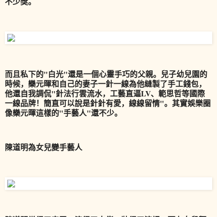
不少獎。
而且私下的"白光"還是一個心靈手巧的父親。兒子幼兒園的
時候，欒元暉和自己的妻子一針一線為他縫製了手工錢包，
他還自我調侃"針法行雲流水，工藝直逼LV、範思哲等國際
一線品牌！簡直可以說是針針有愛，線線留情"。其實娛樂圈
像欒元暉這樣的"手藝人"還不少。
陳道明為女兒變手藝人