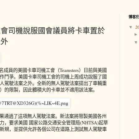
博客
2
▼
工會司機說服國會議員將卡車置於
之外
名成員的美國卡車司機工會（Teamsters）日前與美國
作鬥爭。美國卡車司機工會的司機上周成功說服了國
人駕駛法案之外。全新的無人駕駛法案提出了車輛重
.5噸）的限製，因此體積大的卡車並不適用該法案。
票結果通過了這項無人駕駛法案。新法案將限製美國各州
，要求美國 國家公路交通安全管理局(NHTSA)起草
新規，並提供允許各個公司在道路上測試無人駕駛車