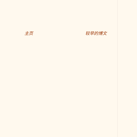
主页
较早的博文