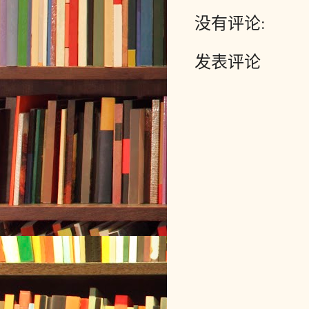
没有评论:
发表评论