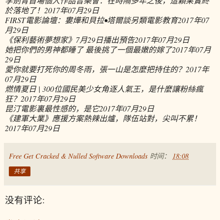
李劍青首場個人作品音樂會：在時隔多年之後，這顆果實終
於落地了！
2017年07月29日
FIRST電影論壇：婁燁和貝拉•塔爾談另類電影教育
2017年07
月29日
《保利藝術夢想家》7月29日播出預告
2017年07月29日
她把你們的男神都睡了 最後挑了一個最嫩的嫁了
2017年07月
29日
愛你就要打死你的周冬雨，張一山是怎麼把持住的？
2017年
07月29日
燃情夏日 | 300位國民美少女角逐人氣王，是什麼讓粉絲瘋
狂？
2017年07月29日
昆汀電影裏最性感的，是它
2017年07月29日
《建軍大業》應援方案熱辣出爐，隊伍站對，尖叫不累！
2017年07月29日
Free Get Cracked & Nulled Software Downloads
时间：
18:08
共享
没有评论: