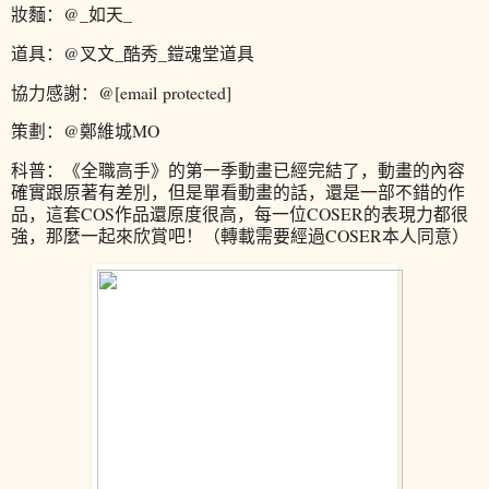
妝麵：@_如天_
道具：@叉文_酷秀_鎧魂堂道具
協力感謝：@[email protected]
策劃：@鄭維城MO
科普：《全職高手》的第一季動畫已經完結了，動畫的內容
確實跟原著有差別，但是單看動畫的話，還是一部不錯的作
品，這套COS作品還原度很高，每一位COSER的表現力都很
強，那麼一起來欣賞吧！（轉載需要經過COSER本人同意）