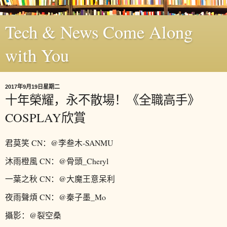
Tech & News Come Along
with You
2017年9月19日星期二
十年榮耀，永不散場！《全職高手》
COSPLAY欣賞
君莫笑 CN：@李叁木-SANMU
沐雨橙風 CN：@骨頭_Cheryl
一葉之秋 CN：@大魔王意呆利
夜雨聲煩 CN：@秦子墨_Mo
攝影：@裂空桑