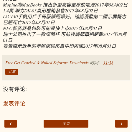
Mophie為MacBooks 推出新型高容量移動電池
2017年08月02日
1.4萬 聯力DK-05桌形機箱發售
2017年08月02日
LG V30手機用戶手冊版諜照曝光，確認滑動第二顯示屏概念
已經死亡
2017年08月01日
NFC智能商品包裝可能很快上市
2017年08月01日
瑞士公司推出了一款調節杆 可前後調節車把距離
2017年08月
01日
報告顯示近半的年輕網民來自中印兩國
2017年08月01日
Free Get Cracked & Nulled Software Downloads
时间：
11:38
共享
没有评论:
发表评论
‹
›
主页