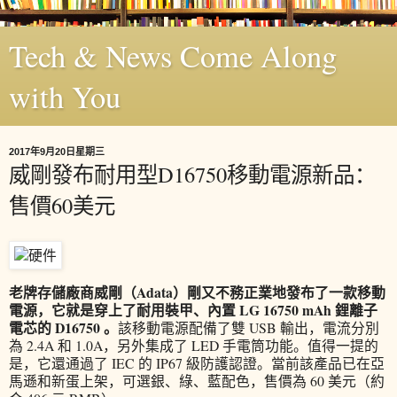
Tech & News Come Along
with You
2017年9月20日星期三
威剛發布耐用型D16750移動電源新品：
售價60美元
老牌存儲廠商威剛（Adata）剛又不務正業地發布了一款移動
電源，它就是穿上了耐用裝甲、內置 LG 16750 mAh 鋰離子
電芯的 D16750 。
該移動電源配備了雙 USB 輸出，電流分別
為 2.4A 和 1.0A，另外集成了 LED 手電筒功能。值得一提的
是，它還通過了 IEC 的 IP67 級防護認證。當前該產品已在亞
馬遜和新蛋上架，可選銀、綠、藍配色，售價為 60 美元（約