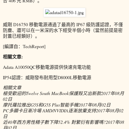
合 406 元 RMB）。
威剛 D16750 移動電源通過了最高的 IP67 級防護認證，不僅
防塵、還可以在一米深的水下經受半個小時（當然前提是密
封蓋已經鎖好）。
[編譯自：TechReport]
相關文章:
Adata A10050QC移動電源提供快速充電功能
IP54認證：威剛發布耐用型D8000L移動電源
相關文章
極受歡迎的Twelve South MacBook保護殼又出新款
2017年08月
02日
摩托羅拉推出G5S和G5S Plus智能手機
2017年08月02日
PC多顯卡日漸冷場 AMD/NVIDIA逐漸放棄支持
2017年08月02
日
近40年西方男性精子數下降52.4% 對繁衍有影響嗎?
2017年08
月02日