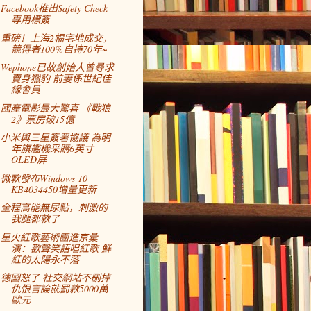
Facebook推出Safety Check
專用標簽
重磅！上海2幅宅地成交，
競得者100%自持70年~
Wephone已故創始人曾尋求
賣身獵豹 前妻係世紀佳
緣會員
國產電影最大驚喜 《戰狼
2》票房破15億
小米與三星簽署協議 為明
年旗艦機采購6英寸
OLED屏
微軟發布Windows 10
KB4034450增量更新
全程高能無尿點，刺激的
我腿都軟了
星火紅歌藝術團進京彙
演：歡聲笑語唱紅歌 鮮
紅的太陽永不落
德國怒了 社交網站不刪掉
仇恨言論就罰款5000萬
歐元