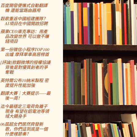
百度開發便攜式自動翻譯
機 還能當路由器用
穀歌重返中國組建團隊？
AI項目在中國開啟招聘
蘋果CEO庫克專訪：用產
品改變世界 可以做不賺
錢項目
第一份微信小程序TOP100
出爐 摩拜單車高居榜首
[評論]掀翻微博的授權協議
背後是對優質創者的爭
奪戰
英特爾公布10納米製程 密
度提升性能加強
翻譯大賽｜大賽提示——最
後一周！
迄今最穩定三電荷負離子
現身 有望在鋁電池等領
域大顯身手
06屆超女們居然齊發新
歌，你們這到底是一個
什麼樣節奏？