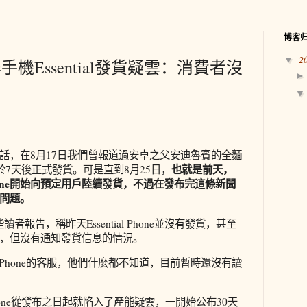
博客
2
▼
機Essential發貨疑雲：消費者沒
話，在8月17日我們曾報道過安卓之父安迪魯賓的全麵
也就是前天，
one將於7天後正式發貨。可是直到8月25日，
l Phone開始向預定用戶陸續發貨，不過在發布完這條新聞
問題。
一些讀者報告，稱昨天Essential Phone並沒有發貨，甚至
，但沒有通知發貨信息的情況。
ial Phone的客服，他們什麼都不知道，目前暫時還沒有讀
l Phone從發布之日起就陷入了產能疑雲，一開始公布30天