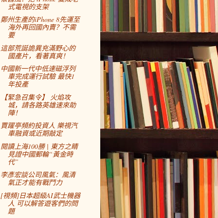
式電視的支架
鄭州生產的iPhone 8先運至
海外再回國內賣？不需
要
這部荒誕詭異充滿野心的
國產片，看著真爽！
中國新一代中低速磁浮列
車完成運行試驗 最快1
年投產
【緊急召集令】 火焰攻
城，請各路英雄速來助
陣！
賈躍亭頻約投資人 樂視汽
車融資或近期敲定
閱讀上海100勝 | 東方之睛
見證中國郵輪“黃金時
代”
李彥宏談公司風氣：風清
氣正才能有戰鬥力
[視頻]日本超級AI武士機器
人 可以解答遊客們的問
題