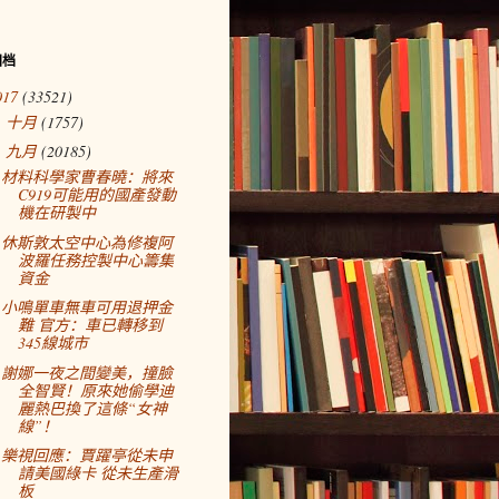
归档
017
(33521)
十月
(1757)
►
九月
(20185)
▼
材料科學家曹春曉：將來
C919可能用的國產發動
機在研製中
休斯敦太空中心為修複阿
波羅任務控製中心籌集
資金
小鳴單車無車可用退押金
難 官方：車已轉移到
345線城市
謝娜一夜之間變美，撞臉
全智賢！原來她偷學迪
麗熱巴換了這條“女神
線”！
樂視回應：賈躍亭從未申
請美國綠卡 從未生產滑
板