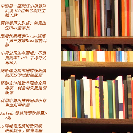
中國第一座網紅小鎮落戶
武漢 100位知名網紅主
播入駐
惠特曼再次辟謠：無意出
任Uber董事長
應用代碼暗示Google將攜
手第三方推Bisto智能耳
機
小貸公司生存困境：不良
貸款率7.18% 平均每公
司20人
納斯達克稱市場錯誤報價
歸因於測試數據問題
移動支付推動非現金交易
專家：現金消失隻是個
誤會
科學家算出抹去地球所有
生命所需能量
AirPods 發貨時間改善至1-
2周
太陽能電池技術新突破：
眼鏡變身手機充電器