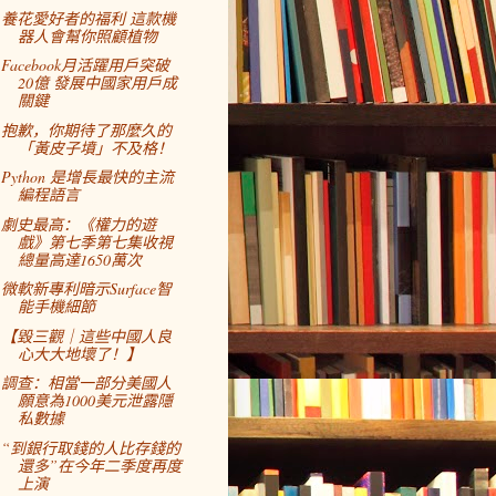
養花愛好者的福利 這款機
器人會幫你照顧植物
Facebook月活躍用戶突破
20億 發展中國家用戶成
關鍵
抱歉，你期待了那麼久的
「黃皮子墳」不及格！
Python 是增長最快的主流
編程語言
劇史最高：《權力的遊
戲》第七季第七集收視
總量高達1650萬次
微軟新專利暗示Surface智
能手機細節
【毀三觀｜這些中國人良
心大大地壞了！】
調查：相當一部分美國人
願意為1000美元泄露隱
私數據
“到銀行取錢的人比存錢的
還多”在今年二季度再度
上演