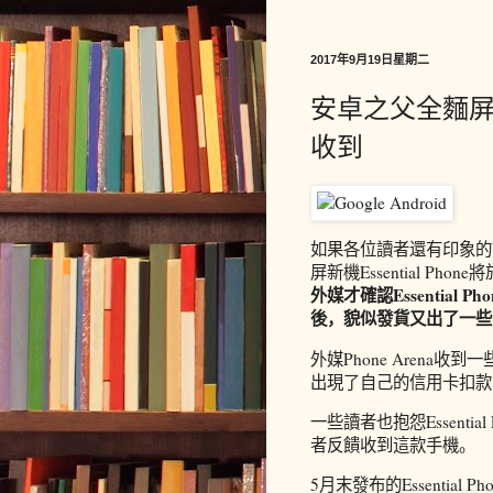
2017年9月19日星期二
安卓之父全麵屏手
收到
如果各位讀者還有印象的
屏新機Essential Ph
外媒才確認Essentia
後，貌似發貨又出了一些
外媒Phone Arena收到
出現了自己的信用卡扣款
一些讀者也抱怨Essent
者反饋收到這款手機。
5月末發布的Essentia