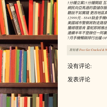
5分鍾立案25分鍾開庭 
網民向亞馬遜的雲儲存服務
聽說不如實踐 更改地區
12999元 - 8848鈦金
美國城市警察將對走路發
獲總理首肯 雷蛇即將推
連續半年不登錄任一阿裏
7月手機暢銷排行出爐 O
发帖者
Free Get Cracked & N
没有评论:
发表评论