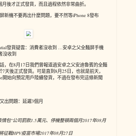
個月後才正式發貨，而且過程依然非常曲折。
新機不要再出什麼問題，要不然等iPhone 8發布
ntial發貨疑雲：消費者沒收到 …安卓之父全麵屏手機
費者沒收到
話，在8月17日我們曾報道過安卓之父安迪魯賓的全麵
hone將於7天後正式發貨。可是直到8月25日，也就是前天，
l Phone開始向預定用戶陸續發貨，不過在發布完這條新聞
又出問題：延遲3個月
情包"公司罰款1.5萬元、停機整頓兩個月
2017年08月
將征戰HPV疫苗市場
2017年08月27日