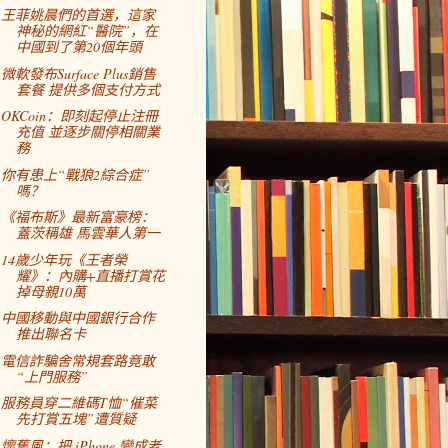
王菲姚晨們的首選，這家
神秘的網紅“醫院”，在
中國到了第20個年頭
微軟發布Surface Plus銷售
套餐 提供多個支付方式
OKCoin：即刻起停止注冊
充值 並逐步關停相關業
務
你有患上“戰狼2綜合症”
嗎？
《福布斯》最新富豪榜：
蓋茨稱雄 馬雲華人第一
14歲少年玩《王者榮
耀》：內購+直播打賞花
掉母親10萬
中國移動與中國銀行合作
推出聯名卡
電信詐騙舍常規套路竟敢
“上門服務”
服務員穿二維碼T恤“催菜
先打賞五塊”遭質疑
懷舊風：把 iPhone 變成老