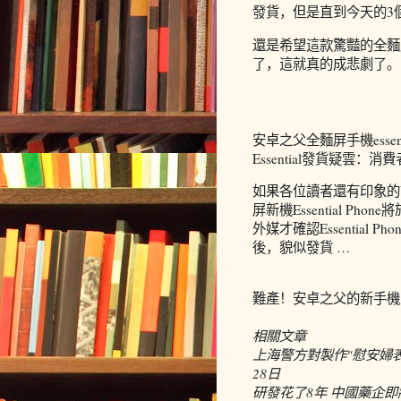
發貨，但是直到今天的3
還是希望這款驚豔的全麵屏
了，這就真的成悲劇了。
安卓之父全麵屏手機esse
Essential發貨疑雲：消
如果各位讀者還有印象的
屏新機Essential P
外媒才確認Essentia
後，貌似發貨 …
難產！安卓之父的新手機
相關文章
上海警方對製作"慰安婦表
28日
研發花了8年 中國藥企即