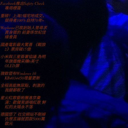
Facebook推出Safety Check
專用標簽
重磅！上海2幅宅地成交，
競得者100%自持70年~
Wephone已故創始人曾尋求
賣身獵豹 前妻係世紀佳
緣會員
國產電影最大驚喜 《戰狼
2》票房破15億
小米與三星簽署協議 為明
年旗艦機采購6英寸
OLED屏
微軟發布Windows 10
KB4034450增量更新
全程高能無尿點，刺激的
我腿都軟了
星火紅歌藝術團進京彙
演：歡聲笑語唱紅歌 鮮
紅的太陽永不落
德國怒了 社交網站不刪掉
仇恨言論就罰款5000萬
歐元