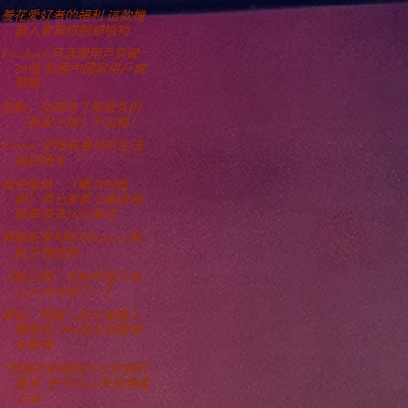
養花愛好者的福利 這款機
器人會幫你照顧植物
Facebook月活躍用戶突破
20億 發展中國家用戶成
關鍵
抱歉，你期待了那麼久的
「黃皮子墳」不及格！
Python 是增長最快的主流
編程語言
劇史最高：《權力的遊
戲》第七季第七集收視
總量高達1650萬次
微軟新專利暗示Surface智
能手機細節
【毀三觀｜這些中國人良
心大大地壞了！】
調查：相當一部分美國人
願意為1000美元泄露隱
私數據
“到銀行取錢的人比存錢的
還多”在今年二季度再度
上演