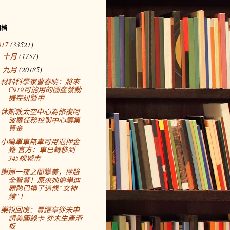
归档
017
(33521)
十月
(1757)
►
九月
(20185)
▼
材料科學家曹春曉：將來
C919可能用的國產發動
機在研製中
休斯敦太空中心為修複阿
波羅任務控製中心籌集
資金
小鳴單車無車可用退押金
難 官方：車已轉移到
345線城市
謝娜一夜之間變美，撞臉
全智賢！原來她偷學迪
麗熱巴換了這條“女神
線”！
樂視回應：賈躍亭從未申
請美國綠卡 從未生產滑
板