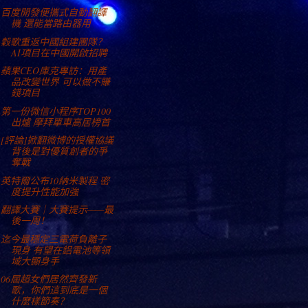
百度開發便攜式自動翻譯
機 還能當路由器用
穀歌重返中國組建團隊？
AI項目在中國開啟招聘
蘋果CEO庫克專訪：用產
品改變世界 可以做不賺
錢項目
第一份微信小程序TOP100
出爐 摩拜單車高居榜首
[評論]掀翻微博的授權協議
背後是對優質創者的爭
奪戰
英特爾公布10納米製程 密
度提升性能加強
翻譯大賽｜大賽提示——最
後一周！
迄今最穩定三電荷負離子
現身 有望在鋁電池等領
域大顯身手
06屆超女們居然齊發新
歌，你們這到底是一個
什麼樣節奏？