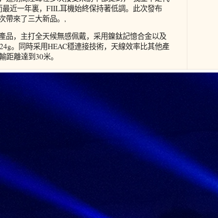
而最近一年裏，FIIL耳機始終保持著低調。此次發布
一次帶來了三大新品。,
新的產品，主打全天候無感佩戴，采用鎳鈦記憶合金以及
24g。同時采用HEAC穩連接技術，天線效率比其他產
輸距離達到30米。