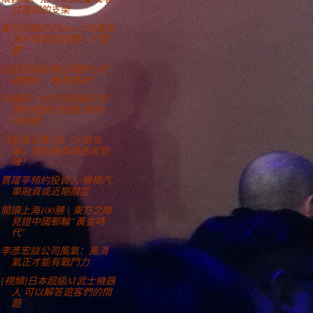
式電視的支架
鄭州生產的iPhone 8先運至
海外再回國內賣？不需
要
這部荒誕詭異充滿野心的
國產片，看著真爽！
中國新一代中低速磁浮列
車完成運行試驗 最快1
年投產
【緊急召集令】 火焰攻
城，請各路英雄速來助
陣！
賈躍亭頻約投資人 樂視汽
車融資或近期敲定
閱讀上海100勝 | 東方之睛
見證中國郵輪“黃金時
代”
李彥宏談公司風氣：風清
氣正才能有戰鬥力
[視頻]日本超級AI武士機器
人 可以解答遊客們的問
題