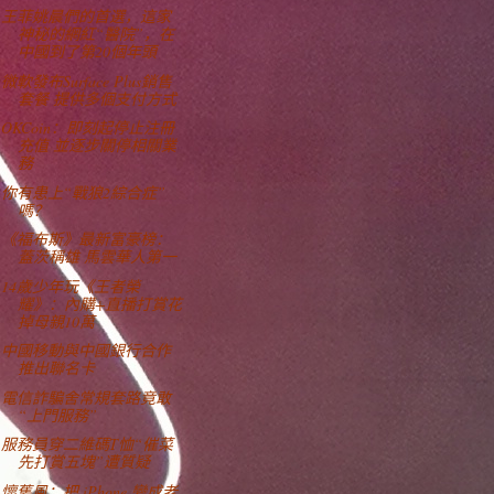
王菲姚晨們的首選，這家
神秘的網紅“醫院”，在
中國到了第20個年頭
微軟發布Surface Plus銷售
套餐 提供多個支付方式
OKCoin：即刻起停止注冊
充值 並逐步關停相關業
務
你有患上“戰狼2綜合症”
嗎？
《福布斯》最新富豪榜：
蓋茨稱雄 馬雲華人第一
14歲少年玩《王者榮
耀》：內購+直播打賞花
掉母親10萬
中國移動與中國銀行合作
推出聯名卡
電信詐騙舍常規套路竟敢
“上門服務”
服務員穿二維碼T恤“催菜
先打賞五塊”遭質疑
懷舊風：把 iPhone 變成老