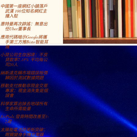
中國第一座網紅小鎮落戶
武漢 100位知名網紅主
播入駐
惠特曼再次辟謠：無意出
任Uber董事長
應用代碼暗示Google將攜
手第三方推Bisto智能耳
機
小貸公司生存困境：不良
貸款率7.18% 平均每公
司20人
納斯達克稱市場錯誤報價
歸因於測試數據問題
移動支付推動非現金交易
專家：現金消失隻是個
誤會
科學家算出抹去地球所有
生命所需能量
AirPods 發貨時間改善至1-
2周
太陽能電池技術新突破：
眼鏡變身手機充電器