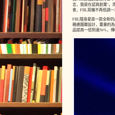
言，我是在認真創業"。
會，FIIL耳機不再低調
FIIL隨身星是一款全
親膚圖層設計，重量約為
品提高一倍到達56%，傳