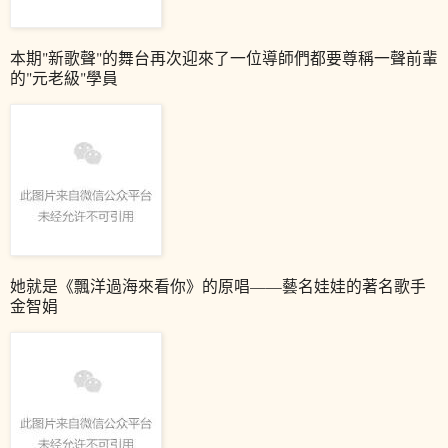
本期"新歌聲"的舞台再次迎來了一位導師們都要尊稱一聲前輩
的"元老級"學員
她就是《飄洋過海來看你》的原唱——藝名娃娃的著名歌手
金智娟