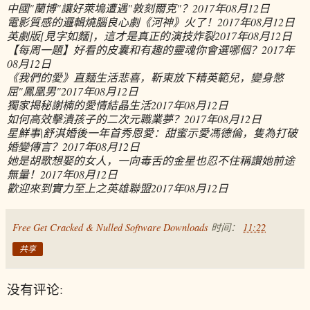
中國"蘭博"讓好萊塢遭遇"敦刻爾克"？
2017年08月12日
電影質感的邏輯燒腦良心劇《河神》火了！
2017年08月12日
英劇版[見字如麵]，這才是真正的演技炸裂
2017年08月12日
【每周一題】好看的皮囊和有趣的靈魂你會選哪個？
2017年
08月12日
《我們的愛》直麵生活悲喜，靳東放下精英範兒，變身憋
屈"鳳凰男"
2017年08月12日
獨家揭秘謝楠的愛情結晶生活
2017年08月12日
如何高效擊潰孩子的二次元職業夢？
2017年08月12日
星鮮事|舒淇婚後一年首秀恩愛：甜蜜示愛馮德倫，隻為打破
婚變傳言？
2017年08月12日
她是胡歌想娶的女人，一向毒舌的金星也忍不住稱讚她前途
無量！
2017年08月12日
歡迎來到實力至上之英雄聯盟
2017年08月12日
Free Get Cracked & Nulled Software Downloads
时间：
11:22
共享
没有评论: